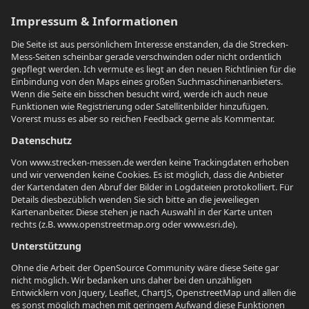
Impressum & Informationen
Die Seite ist aus persönlichem Interesse enstanden, da die Strecken-
Mess-Seiten scheinbar gerade verschwinden oder nicht ordentlich
gepflegt werden. Ich vermute es liegt an den neuen Richtlinien für die
Einbindung von den Maps eines großen Suchmaschinenanbieters.
Wenn die Seite ein bisschen besucht wird, werde ich auch neue
Funktionen wie Registrierung oder Satellitenbilder hinzufügen.
Vorerst muss es aber so reichen Feedback gerne als Kommentar.
Datenschutz
Von www.strecken-messen.de werden keine Trackingdaten erhoben
und wir verwenden keine Cookies. Es ist möglich, dass die Anbieter
der Kartendaten den Abruf der Bilder in Logdateien protokolliert. Für
Details diesbezüblich wenden Sie sich bitte an die jeweiliegen
Kartenanbeiter. Diese stehen je nach Auswahl in der Karte unten
rechts (z.B. www.openstreetmap.org oder www.esri.de).
Unterstützung
Ohne die Arbeit der OpenSource Community wäre diese Seite gar
nicht möglich. Wir bedanken uns daher bei den unzähligen
Entwicklern von Jquery, Leaflet, ChartJS, OpenstreetMap und allen die
es sonst möglich machen mit geringem Aufwand diese Funktionen