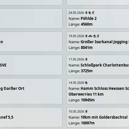
24.05.2026
R
Name:
Pöhlde 2
Länge:
4560m
19.05.2026
en
Name:
Großer Isarkanal Joggin
Länge:
8041m
17.05.2026
 SVE
Name:
Schloßpark Charlottenbu
Länge:
3725m
14.05.2026
g Darßer Ort
Name:
Hamm Schloss Heessen Sc
Oberwerries 11 km
Länge:
10945m
10.05.2026
nef 5,5
Name:
10km mit Goldersbachtal
Länge:
10097m