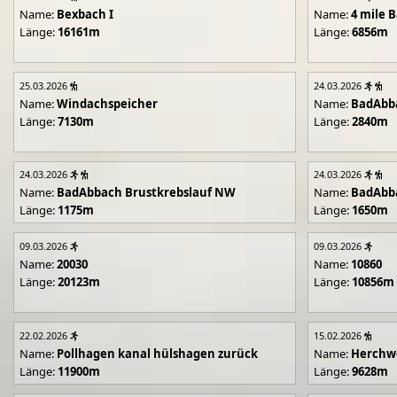
Name:
Bexbach I
Name:
4 mile B
Länge:
16161m
Länge:
6856m
25.03.2026
24.03.2026
Name:
Windachspeicher
Name:
BadAbb
Länge:
7130m
Länge:
2840m
24.03.2026
24.03.2026
Name:
BadAbbach Brustkrebslauf NW
Name:
BadAbba
Länge:
1175m
Länge:
1650m
09.03.2026
09.03.2026
Name:
20030
Name:
10860
Länge:
20123m
Länge:
10856m
22.02.2026
15.02.2026
Name:
Pollhagen kanal hülshagen zurück
Name:
Herchwe
Länge:
11900m
Länge:
9628m