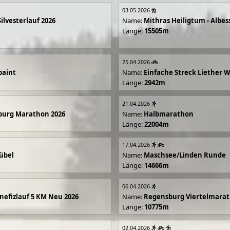
03.05.2026
Silvesterlauf 2026
Name:
Mithras Heiligtum - Albes
Länge:
15505m
25.04.2026
paint
Name:
Einfache Streck Liether 
Länge:
2942m
21.04.2026
burg Marathon 2026
Name:
Halbmarathon
Länge:
22004m
17.04.2026
übel
Name:
Maschsee/Linden Runde
Länge:
14666m
06.04.2026
efizlauf 5 KM Neu 2026
Name:
Regensburg Viertelmarat
Länge:
10775m
02.04.2026