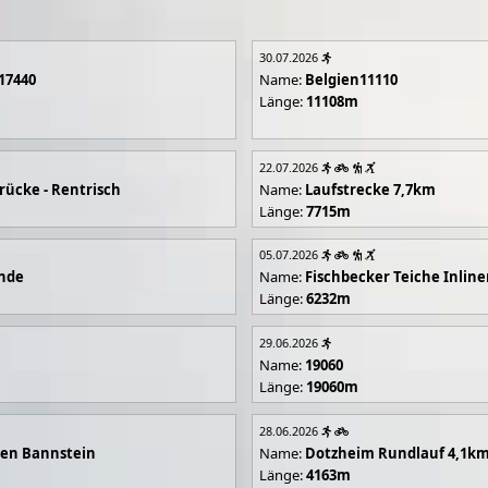
30.07.2026
17440
Name:
Belgien11110
Länge:
11108m
22.07.2026
rücke - Rentrisch
Name:
Laufstrecke 7,7km
Länge:
7715m
05.07.2026
unde
Name:
Fischbecker Teiche Inline
Länge:
6232m
29.06.2026
Name:
19060
Länge:
19060m
28.06.2026
en Bannstein
Name:
Dotzheim Rundlauf 4,1k
Länge:
4163m