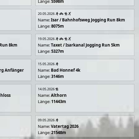
Länge:
5598m
20.05.2026
Name:
Isar / Bahnhofsweg Jogging Run 8km
Länge:
8075m
19.05.2026
g Run 8km
Name:
Taxet / Isarkanal Jogging Run 5km
Länge:
5327m
15.05.2026
rg Anfänger
Name:
Bad Honnef 4k
Länge:
3146m
14.05.2026
hloss
Name:
Althorn
Länge:
11443m
09.05.2026
Name:
Vatertag 2026
Länge:
21548m