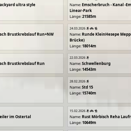
ackyard ultra style
Name:
Emscherbruch - Kanal -Em
Linear-Park
Länge:
21585m
24.03.2026
ach Brustkrebslauf Run+NW
Name:
Runde KleinHesepe Mepp
Brücke)
Länge:
18014m
22.03.2026
ch Brustkrebslauf Run
Name:
Schwellenburg
Länge:
14543m
28.02.2026
Name:
Std 15
Länge:
15740m
15.02.2026
iler im Ostertal
Name:
Rust Mörbisch Reha Lauf
Länge:
10649m