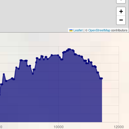
+
−
Leaflet
|
©
OpenStreetMap
contributors