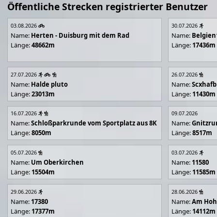
Öffentliche Strecken registrierter Benutzer
03.08.2026
30.07.2026
Name:
Herten - Duisburg mit dem Rad
Name:
Belgien
Länge:
48662m
Länge:
17436m
27.07.2026
26.07.2026
Name:
Halde pluto
Name:
Scxhafb
Länge:
23013m
Länge:
11430m
16.07.2026
09.07.2026
Name:
Schloßparkrunde vom Sportplatz aus 8K
Name:
Gnitzr
Länge:
8050m
Länge:
8517m
05.07.2026
03.07.2026
Name:
Um Oberkirchen
Name:
11580
Länge:
15504m
Länge:
11585m
29.06.2026
28.06.2026
Name:
17380
Name:
Am Hoh
Länge:
17377m
Länge:
14112m