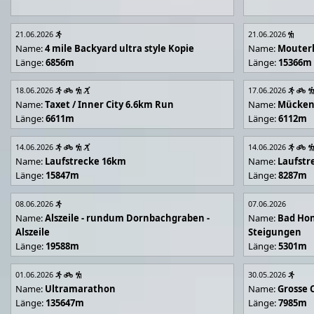
21.06.2026
21.06.2026
Name:
4 mile Backyard ultra style Kopie
Name:
Mouter
Länge:
6856m
Länge:
15366m
18.06.2026
17.06.2026
Name:
Taxet / Inner City 6.6km Run
Name:
Mücken
Länge:
6611m
Länge:
6112m
14.06.2026
14.06.2026
Name:
Laufstrecke 16km
Name:
Laufstr
Länge:
15847m
Länge:
8287m
08.06.2026
07.06.2026
Name:
Alszeile - rundum Dornbachgraben -
Name:
Bad Hon
Alszeile
Steigungen
Länge:
19588m
Länge:
5301m
01.06.2026
30.05.2026
Name:
Ultramarathon
Name:
Grosse 
Länge:
135647m
Länge:
7985m