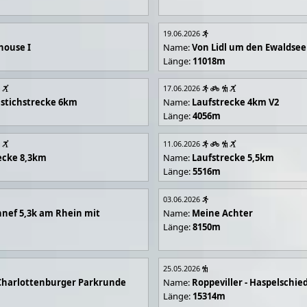
19.06.2026
house I
Name:
Von Lidl um den Ewaldsee
Länge:
11018m
17.06.2026
stichstrecke 6km
Name:
Laufstrecke 4km V2
Länge:
4056m
11.06.2026
ecke 8,3km
Name:
Laufstrecke 5,5km
Länge:
5516m
03.06.2026
nef 5,3k am Rhein mit
Name:
Meine Achter
Länge:
8150m
25.05.2026
Charlottenburger Parkrunde
Name:
Roppeviller - Haspelschie
Länge:
15314m