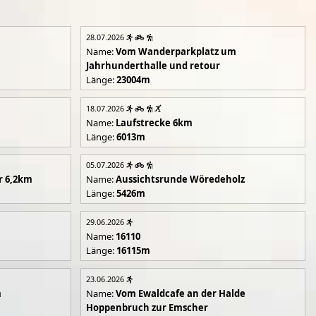
28.07.2026
Name:
Vom Wanderparkplatz um
Jahrhunderthalle und retour
Länge:
23004m
18.07.2026
Name:
Laufstrecke 6km
Länge:
6013m
05.07.2026
r 6,2km
Name:
Aussichtsrunde Wöredeholz
Länge:
5426m
29.06.2026
Name:
16110
Länge:
16115m
23.06.2026
m
Name:
Vom Ewaldcafe an der Halde
Hoppenbruch zur Emscher