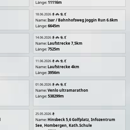
Länge:
11116m
18.06.2026
Name:
Isar / Bahnhofsweg Joggin Run 6.6km
Länge:
6645m
14.06.2026
Name:
Laufstrecke 7,5km
Länge:
7525m
11.06.2026
Name:
Laufstrecke 4km
Länge:
3956m
01.06.2026
Name:
Venlo ultramarathon
Länge:
538299m
25.05.2026
d
Name:
Hinsbeck 5,6 Golfplatz, Infozentrum
See, Hombergen, Kath.Schule