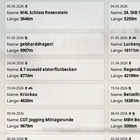
05.05.2026
04.05.2026
Name:
W4L Schloss Rosenstein
Name:
24. IKB 
Länge:
3646m
Länge:
5250m
01.05.2026
01.05.2026
Name:
gebhardshagen!
Name:
Lucken
Länge:
9907m
Länge:
16111m
24.04.2026
21.04.2026
Name:
8.7 auwald elsterflutbecken
Name:
Regens
Länge:
8774m
Länge:
42199m
19.04.2026
19.04.2026
Name:
Krückau
Name:
Betzelh
Länge:
4630m
Länge:
16381m
09.04.2026
08.04.2026
Name:
COT Jogging Mittagsrunde
Name:
MBH Ben
Länge:
9679m
Länge:
5000m
06.04.2026
03.04.2026