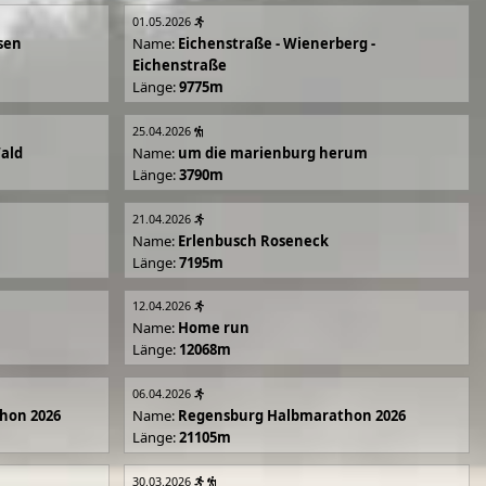
01.05.2026
sen
Name:
Eichenstraße - Wienerberg -
Eichenstraße
Länge:
9775m
25.04.2026
Wald
Name:
um die marienburg herum
Länge:
3790m
21.04.2026
Name:
Erlenbusch Roseneck
Länge:
7195m
12.04.2026
Name:
Home run
Länge:
12068m
06.04.2026
hon 2026
Name:
Regensburg Halbmarathon 2026
Länge:
21105m
30.03.2026