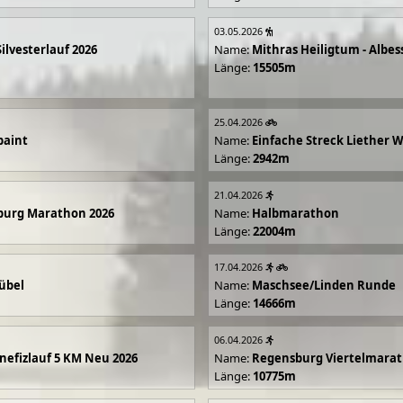
03.05.2026
Silvesterlauf 2026
Name:
Mithras Heiligtum - Albes
Länge:
15505m
25.04.2026
paint
Name:
Einfache Streck Liether 
Länge:
2942m
21.04.2026
burg Marathon 2026
Name:
Halbmarathon
Länge:
22004m
17.04.2026
übel
Name:
Maschsee/Linden Runde
Länge:
14666m
06.04.2026
efizlauf 5 KM Neu 2026
Name:
Regensburg Viertelmarat
Länge:
10775m