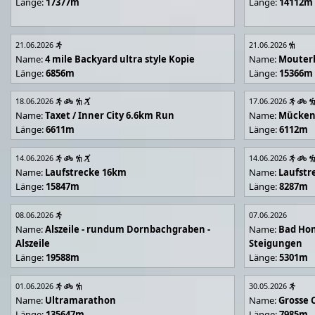
Länge:
17377m
Länge:
14112m
21.06.2026
21.06.2026
Name:
4 mile Backyard ultra style Kopie
Name:
Mouter
Länge:
6856m
Länge:
15366m
18.06.2026
17.06.2026
Name:
Taxet / Inner City 6.6km Run
Name:
Mücken
Länge:
6611m
Länge:
6112m
14.06.2026
14.06.2026
Name:
Laufstrecke 16km
Name:
Laufstr
Länge:
15847m
Länge:
8287m
08.06.2026
07.06.2026
Name:
Alszeile - rundum Dornbachgraben -
Name:
Bad Hon
Alszeile
Steigungen
Länge:
19588m
Länge:
5301m
01.06.2026
30.05.2026
Name:
Ultramarathon
Name:
Grosse 
Länge:
135647m
Länge:
7985m