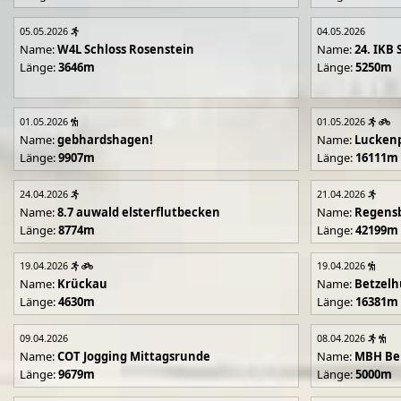
05.05.2026
04.05.2026
Name:
W4L Schloss Rosenstein
Name:
24. IKB 
Länge:
3646m
Länge:
5250m
01.05.2026
01.05.2026
Name:
gebhardshagen!
Name:
Lucken
Länge:
9907m
Länge:
16111m
24.04.2026
21.04.2026
Name:
8.7 auwald elsterflutbecken
Name:
Regens
Länge:
8774m
Länge:
42199m
19.04.2026
19.04.2026
Name:
Krückau
Name:
Betzelh
Länge:
4630m
Länge:
16381m
09.04.2026
08.04.2026
Name:
COT Jogging Mittagsrunde
Name:
MBH Ben
Länge:
9679m
Länge:
5000m