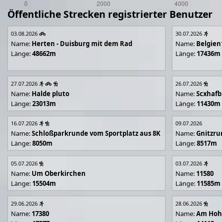
Öffentliche Strecken registrierter Benutzer
03.08.2026
30.07.2026
Name:
Herten - Duisburg mit dem Rad
Name:
Belgien
Länge:
48662m
Länge:
17436m
27.07.2026
26.07.2026
Name:
Halde pluto
Name:
Scxhafb
Länge:
23013m
Länge:
11430m
16.07.2026
09.07.2026
Name:
Schloßparkrunde vom Sportplatz aus 8K
Name:
Gnitzr
Länge:
8050m
Länge:
8517m
05.07.2026
03.07.2026
Name:
Um Oberkirchen
Name:
11580
Länge:
15504m
Länge:
11585m
29.06.2026
28.06.2026
Name:
17380
Name:
Am Hoh