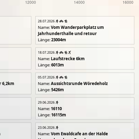
28.07.2026
Name:
Vom Wanderparkplatz um
Jahrhunderthalle und retour
Länge:
23004m
18.07.2026
Name:
Laufstrecke 6km
Länge:
6013m
05.07.2026
r 6,2km
Name:
Aussichtsrunde Wöredeholz
Länge:
5426m
29.06.2026
Name:
16110
Länge:
16115m
23.06.2026
m
Name:
Vom Ewaldcafe an der Halde