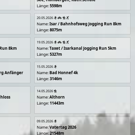
Länge:
5598m
20.05.2026
Name:
Isar / Bahnhofsweg Jogging Run 8km
Länge:
8075m
19.05.2026
g Run 8km
Name:
Taxet / Isarkanal Jogging Run 5km
Länge:
5327m
15.05.2026
rg Anfänger
Name:
Bad Honnef 4k
Länge:
3146m
14.05.2026
hloss
Name:
Althorn
Länge:
11443m
09.05.2026
Name:
Vatertag 2026
Länge:
21548m