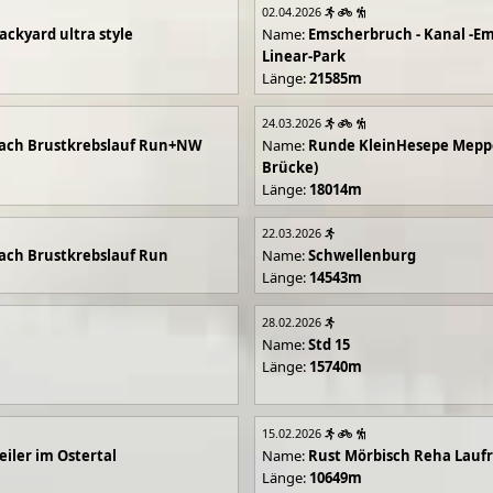
02.04.2026
ackyard ultra style
Name:
Emscherbruch - Kanal -Em
Linear-Park
Länge:
21585m
24.03.2026
ach Brustkrebslauf Run+NW
Name:
Runde KleinHesepe Mepp
Brücke)
Länge:
18014m
22.03.2026
ch Brustkrebslauf Run
Name:
Schwellenburg
Länge:
14543m
28.02.2026
Name:
Std 15
Länge:
15740m
15.02.2026
iler im Ostertal
Name:
Rust Mörbisch Reha Lauf
Länge:
10649m