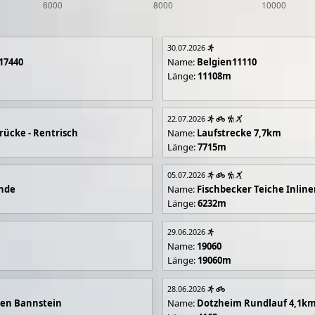
30.07.2026
17440
Name:
Belgien11110
Länge:
11108m
22.07.2026
rücke - Rentrisch
Name:
Laufstrecke 7,7km
Länge:
7715m
05.07.2026
unde
Name:
Fischbecker Teiche Inline
Länge:
6232m
29.06.2026
Name:
19060
Länge:
19060m
28.06.2026
en Bannstein
Name:
Dotzheim Rundlauf 4,1k