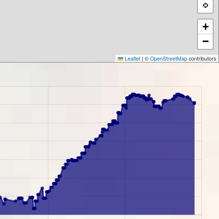
+
−
Leaflet
|
©
OpenStreetMap
contributors