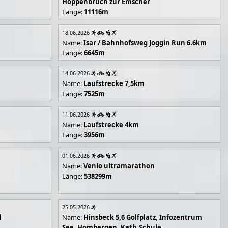
Hoppenbruch zur Emscher
Länge:
11116m
18.06.2026
Name:
Isar / Bahnhofsweg Joggin Run 6.6km
Länge:
6645m
14.06.2026
Name:
Laufstrecke 7,5km
Länge:
7525m
11.06.2026
Name:
Laufstrecke 4km
Länge:
3956m
01.06.2026
Name:
Venlo ultramarathon
Länge:
538299m
25.05.2026
d
Name:
Hinsbeck 5,6 Golfplatz, Infozentrum
See, Hombergen, Kath.Schule