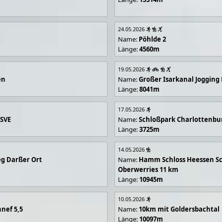
24.05.2026
R
Name:
Pöhlde 2
Länge:
4560m
19.05.2026
en
Name:
Großer Isarkanal Joggin
Länge:
8041m
17.05.2026
 SVE
Name:
Schloßpark Charlottenbu
Länge:
3725m
14.05.2026
g Darßer Ort
Name:
Hamm Schloss Heessen Sc
Oberwerries 11 km
Länge:
10945m
10.05.2026
nef 5,5
Name:
10km mit Goldersbachtal
Länge:
10097m