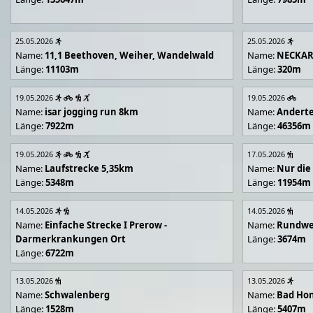
25.05.2026
25.05.2026
Name:
11,1 Beethoven, Weiher, Wandelwald
Name:
NECKA
Länge:
11103m
Länge:
320m
19.05.2026
19.05.2026
Name:
isar jogging run 8km
Name:
Andert
Länge:
7922m
Länge:
46356m
19.05.2026
17.05.2026
Name:
Laufstrecke 5,35km
Name:
Nur die
Länge:
5348m
Länge:
11954m
14.05.2026
14.05.2026
Name:
Einfache Strecke I Prerow -
Name:
Rundwe
Darmerkrankungen Ort
Länge:
3674m
Länge:
6722m
13.05.2026
13.05.2026
Name:
Schwalenberg
Name:
Bad Hon
Länge:
1528m
Länge:
5407m