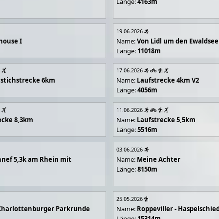
Länge:
4163m
19.06.2026
house I
Name:
Von Lidl um den Ewaldsee
Länge:
11018m
17.06.2026
stichstrecke 6km
Name:
Laufstrecke 4km V2
Länge:
4056m
11.06.2026
ecke 8,3km
Name:
Laufstrecke 5,5km
Länge:
5516m
03.06.2026
nef 5,3k am Rhein mit
Name:
Meine Achter
Länge:
8150m
25.05.2026
Charlottenburger Parkrunde
Name:
Roppeviller - Haspelschie
Länge:
15314m