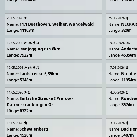
25.05.2026
25.05.2026
Name:
11,1 Beethoven, Weiher, Wandelwald
Name:
NECKA
Länge:
11103m
Länge:
320m
19.05.2026
19.05.2026
Name:
isar jogging run 8km
Name:
Andert
Länge:
7922m
Länge:
46356m
19.05.2026
17.05.2026
Name:
Laufstrecke 5,35km
Name:
Nur die
Länge:
5348m
Länge:
11954m
14.05.2026
14.05.2026
Name:
Einfache Strecke I Prerow -
Name:
Rundwe
Darmerkrankungen Ort
Länge:
3674m
Länge:
6722m
13.05.2026
13.05.2026
Name:
Schwalenberg
Name:
Bad Hon
Länge:
1528m
Länge:
5407m