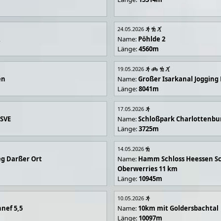
24.05.2026
R
Name:
Pöhlde 2
Länge:
4560m
19.05.2026
en
Name:
Großer Isarkanal Joggin
Länge:
8041m
17.05.2026
 SVE
Name:
Schloßpark Charlottenbu
Länge:
3725m
14.05.2026
g Darßer Ort
Name:
Hamm Schloss Heessen Sc
Oberwerries 11 km
Länge:
10945m
10.05.2026
nef 5,5
Name:
10km mit Goldersbachtal
Länge:
10097m