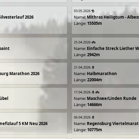
03.05.2026
Silvesterlauf 2026
Name:
Mithras Heiligtum - Albes
Länge:
15505m
25.04.2026
paint
Name:
Einfache Streck Liether 
Länge:
2942m
21.04.2026
burg Marathon 2026
Name:
Halbmarathon
Länge:
22004m
17.04.2026
übel
Name:
Maschsee/Linden Runde
Länge:
14666m
06.04.2026
efizlauf 5 KM Neu 2026
Name:
Regensburg Viertelmarat
Länge:
10775m