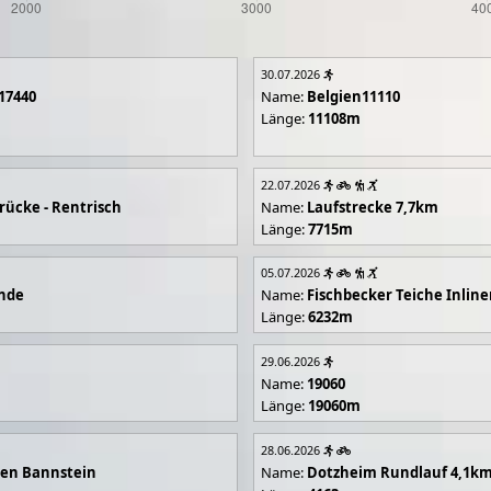
30.07.2026
17440
Name:
Belgien11110
Länge:
11108m
22.07.2026
rücke - Rentrisch
Name:
Laufstrecke 7,7km
Länge:
7715m
05.07.2026
unde
Name:
Fischbecker Teiche Inline
Länge:
6232m
29.06.2026
Name:
19060
Länge:
19060m
28.06.2026
en Bannstein
Name:
Dotzheim Rundlauf 4,1k