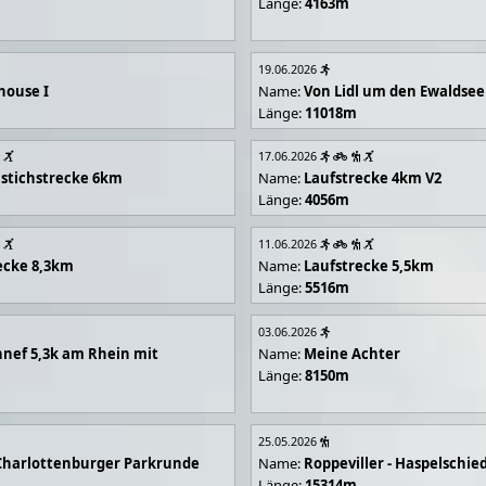
Länge:
4163m
19.06.2026
house I
Name:
Von Lidl um den Ewaldsee
Länge:
11018m
17.06.2026
stichstrecke 6km
Name:
Laufstrecke 4km V2
Länge:
4056m
11.06.2026
ecke 8,3km
Name:
Laufstrecke 5,5km
Länge:
5516m
03.06.2026
nef 5,3k am Rhein mit
Name:
Meine Achter
Länge:
8150m
25.05.2026
Charlottenburger Parkrunde
Name:
Roppeviller - Haspelschie
Länge:
15314m