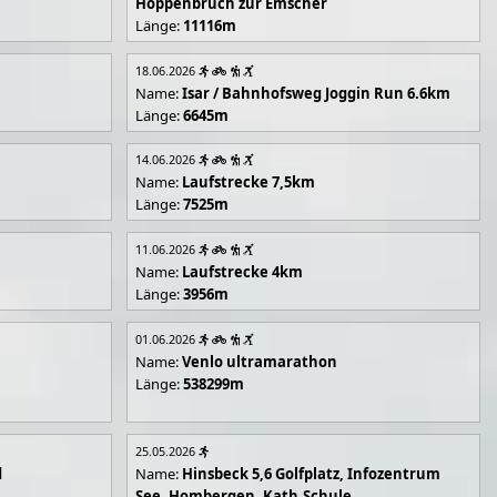
Hoppenbruch zur Emscher
Länge:
11116m
18.06.2026
Name:
Isar / Bahnhofsweg Joggin Run 6.6km
Länge:
6645m
14.06.2026
Name:
Laufstrecke 7,5km
Länge:
7525m
11.06.2026
Name:
Laufstrecke 4km
Länge:
3956m
01.06.2026
Name:
Venlo ultramarathon
Länge:
538299m
25.05.2026
d
Name:
Hinsbeck 5,6 Golfplatz, Infozentrum
See, Hombergen, Kath.Schule