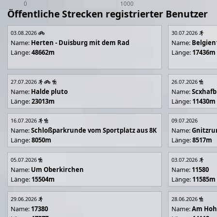
Öffentliche Strecken registrierter Benutzer
03.08.2026
30.07.2026
Name:
Herten - Duisburg mit dem Rad
Name:
Belgien
Länge:
48662m
Länge:
17436m
27.07.2026
26.07.2026
Name:
Halde pluto
Name:
Scxhafb
Länge:
23013m
Länge:
11430m
16.07.2026
09.07.2026
Name:
Schloßparkrunde vom Sportplatz aus 8K
Name:
Gnitzr
Länge:
8050m
Länge:
8517m
05.07.2026
03.07.2026
Name:
Um Oberkirchen
Name:
11580
Länge:
15504m
Länge:
11585m
29.06.2026
28.06.2026
Name:
17380
Name:
Am Hoh