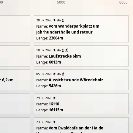
28.07.2026
Name:
Vom Wanderparkplatz um
Jahrhunderthalle und retour
Länge:
23004m
18.07.2026
Name:
Laufstrecke 6km
Länge:
6013m
05.07.2026
r 6,2km
Name:
Aussichtsrunde Wöredeholz
Länge:
5426m
29.06.2026
Name:
16110
Länge:
16115m
23.06.2026
m
Name:
Vom Ewaldcafe an der Halde