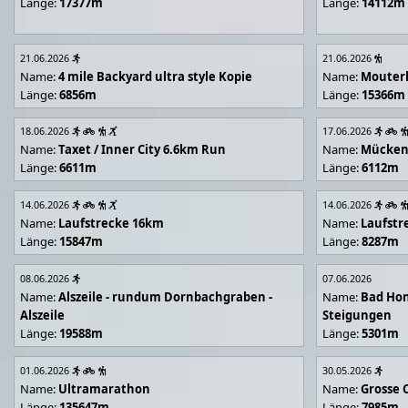
Länge:
17377m
Länge:
14112m
21.06.2026
21.06.2026
Name:
4 mile Backyard ultra style Kopie
Name:
Mouter
Länge:
6856m
Länge:
15366m
18.06.2026
17.06.2026
Name:
Taxet / Inner City 6.6km Run
Name:
Mücken
Länge:
6611m
Länge:
6112m
14.06.2026
14.06.2026
Name:
Laufstrecke 16km
Name:
Laufstr
Länge:
15847m
Länge:
8287m
08.06.2026
07.06.2026
Name:
Alszeile - rundum Dornbachgraben -
Name:
Bad Hon
Alszeile
Steigungen
Länge:
19588m
Länge:
5301m
01.06.2026
30.05.2026
Name:
Ultramarathon
Name:
Grosse 
Länge:
135647m
Länge:
7985m