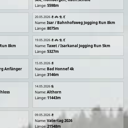
Länge:
5598m
20.05.2026
Name:
Isar / Bahnhofsweg Jogging Run 8km
Länge:
8075m
19.05.2026
g Run 8km
Name:
Taxet / Isarkanal Jogging Run 5km
Länge:
5327m
15.05.2026
rg Anfänger
Name:
Bad Honnef 4k
Länge:
3146m
14.05.2026
hloss
Name:
Althorn
Länge:
11443m
09.05.2026
Name:
Vatertag 2026
Länge:
21548m