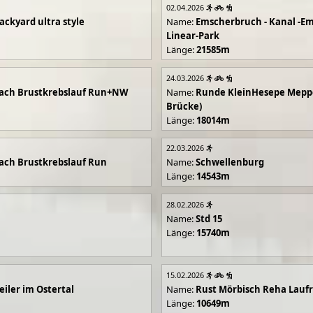
02.04.2026
ackyard ultra style
Name:
Emscherbruch - Kanal -Em
Linear-Park
Länge:
21585m
24.03.2026
ach Brustkrebslauf Run+NW
Name:
Runde KleinHesepe Mepp
Brücke)
Länge:
18014m
22.03.2026
ch Brustkrebslauf Run
Name:
Schwellenburg
Länge:
14543m
28.02.2026
Name:
Std 15
Länge:
15740m
15.02.2026
iler im Ostertal
Name:
Rust Mörbisch Reha Lauf
Länge:
10649m