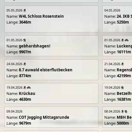
05.05.2026
04.05.2026
Name:
W4L Schloss Rosenstein
Name:
24. IKB 
Länge:
3646m
Länge:
5250m
01.05.2026
01.05.2026
Name:
gebhardshagen!
Name:
Lucken
Länge:
9907m
Länge:
16111m
24.04.2026
21.04.2026
Name:
8.7 auwald elsterflutbecken
Name:
Regens
Länge:
8774m
Länge:
42199m
19.04.2026
19.04.2026
Name:
Krückau
Name:
Betzelh
Länge:
4630m
Länge:
16381m
09.04.2026
08.04.2026
Name:
COT Jogging Mittagsrunde
Name:
MBH Ben
Länge:
9679m
Länge:
5000m