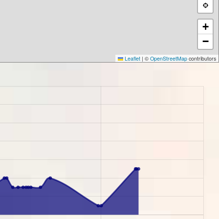
+
−
Leaflet
|
©
OpenStreetMap
contributors