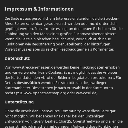
Impressum & Informationen
Die Seite ist aus persönlichem Interesse enstanden, da die Strecken-
Mess-Seiten scheinbar gerade verschwinden oder nicht ordentlich
gepflegt werden. Ich vermute es liegt an den neuen Richtlinien für die
Einbindung von den Maps eines großen Suchmaschinenanbieters.
Wenn die Seite ein bisschen besucht wird, werde ich auch neue
Funktionen wie Registrierung oder Satellitenbilder hinzufügen.
Vorerst muss es aber so reichen Feedback gerne als Kommentar.
Datenschutz
Von www.strecken-messen.de werden keine Trackingdaten erhoben
und wir verwenden keine Cookies. Es ist möglich, dass die Anbieter
der Kartendaten den Abruf der Bilder in Logdateien protokolliert. Für
Details diesbezüblich wenden Sie sich bitte an die jeweiliegen
Kartenanbeiter. Diese stehen je nach Auswahl in der Karte unten
rechts (z.B. www.openstreetmap.org oder www.esri.de).
Unterstützung
Ohne die Arbeit der OpenSource Community wäre diese Seite gar
nicht möglich. Wir bedanken uns daher bei den unzähligen
Entwicklern von Jquery, Leaflet, ChartJS, OpenstreetMap und allen die
es sonst möglich machen mit geringem Aufwand diese Funktionen