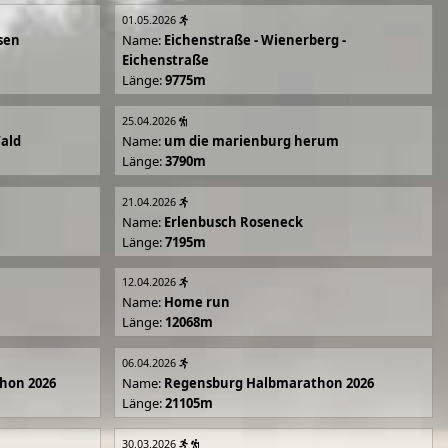
01.05.2026
sen
Name:
Eichenstraße - Wienerberg -
Eichenstraße
Länge:
9775m
25.04.2026
Wald
Name:
um die marienburg herum
Länge:
3790m
21.04.2026
Name:
Erlenbusch Roseneck
Länge:
7195m
12.04.2026
Name:
Home run
Länge:
12068m
06.04.2026
hon 2026
Name:
Regensburg Halbmarathon 2026
Länge:
21105m
30.03.2026