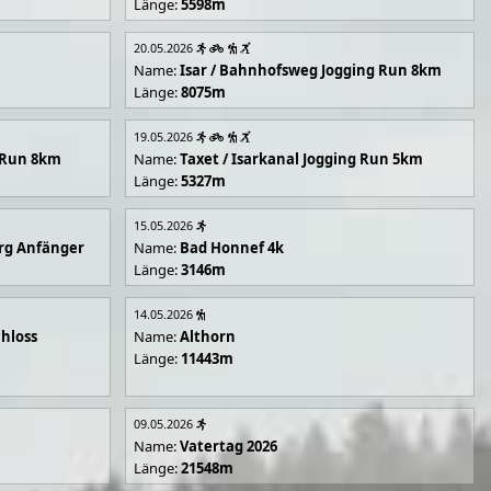
Länge:
5598m
20.05.2026
Name:
Isar / Bahnhofsweg Jogging Run 8km
Länge:
8075m
19.05.2026
g Run 8km
Name:
Taxet / Isarkanal Jogging Run 5km
Länge:
5327m
15.05.2026
rg Anfänger
Name:
Bad Honnef 4k
Länge:
3146m
14.05.2026
hloss
Name:
Althorn
Länge:
11443m
09.05.2026
Name:
Vatertag 2026
Länge:
21548m