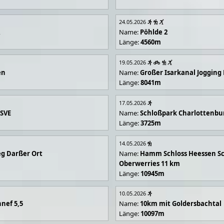
24.05.2026
R
Name:
Pöhlde 2
Länge:
4560m
19.05.2026
en
Name:
Großer Isarkanal Joggin
Länge:
8041m
17.05.2026
 SVE
Name:
Schloßpark Charlottenbu
Länge:
3725m
14.05.2026
g Darßer Ort
Name:
Hamm Schloss Heessen Sc
Oberwerries 11 km
Länge:
10945m
10.05.2026
nef 5,5
Name:
10km mit Goldersbachtal
Länge:
10097m