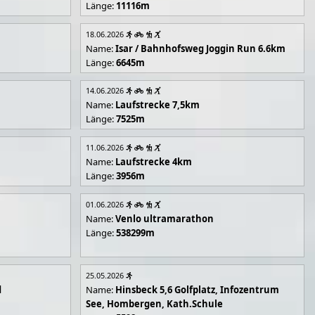
Länge:
11116m
18.06.2026
Name:
Isar / Bahnhofsweg Joggin Run 6.6km
Länge:
6645m
14.06.2026
Name:
Laufstrecke 7,5km
Länge:
7525m
11.06.2026
Name:
Laufstrecke 4km
Länge:
3956m
01.06.2026
Name:
Venlo ultramarathon
Länge:
538299m
25.05.2026
d
Name:
Hinsbeck 5,6 Golfplatz, Infozentrum
See, Hombergen, Kath.Schule