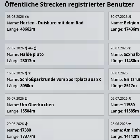
Öffentliche Strecken registrierter Benutzer
03.08.2026
30.07.2026
Name:
Herten - Duisburg mit dem Rad
Name:
Belgien
Länge:
48662m
Länge:
17436m
27.07.2026
26.07.2026
Name:
Halde pluto
Name:
Scxhafb
Länge:
23013m
Länge:
11430m
16.07.2026
09.07.2026
Name:
Schloßparkrunde vom Sportplatz aus 8K
Name:
Gnitzr
Länge:
8050m
Länge:
8517m
05.07.2026
03.07.2026
Name:
Um Oberkirchen
Name:
11580
Länge:
15504m
Länge:
11585m
29.06.2026
28.06.2026
Name:
17380
Name:
Am Hoh
Länge:
17377m
Länge:
14112m