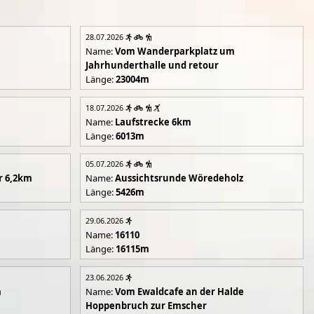
28.07.2026
Name:
Vom Wanderparkplatz um
Jahrhunderthalle und retour
Länge:
23004m
18.07.2026
Name:
Laufstrecke 6km
Länge:
6013m
05.07.2026
r 6,2km
Name:
Aussichtsrunde Wöredeholz
Länge:
5426m
29.06.2026
Name:
16110
Länge:
16115m
23.06.2026
m
Name:
Vom Ewaldcafe an der Halde
Hoppenbruch zur Emscher