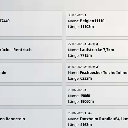
30.07.2026
17440
Name:
Belgien11110
Länge:
11108m
22.07.2026
rücke - Rentrisch
Name:
Laufstrecke 7,7km
Länge:
7715m
05.07.2026
unde
Name:
Fischbecker Teiche Inline
Länge:
6232m
29.06.2026
Name:
19060
Länge:
19060m
28.06.2026
en Bannstein
Name:
Dotzheim Rundlauf 4,1k
Länge:
4163m