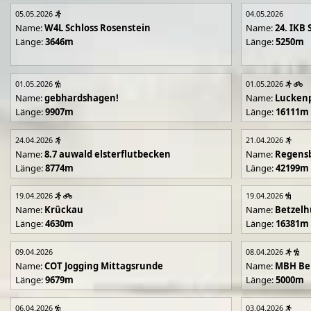
05.05.2026
04.05.2026
Name:
W4L Schloss Rosenstein
Name:
24. IKB 
Länge:
3646m
Länge:
5250m
01.05.2026
01.05.2026
Name:
gebhardshagen!
Name:
Lucken
Länge:
9907m
Länge:
16111m
24.04.2026
21.04.2026
Name:
8.7 auwald elsterflutbecken
Name:
Regens
Länge:
8774m
Länge:
42199m
19.04.2026
19.04.2026
Name:
Krückau
Name:
Betzelh
Länge:
4630m
Länge:
16381m
09.04.2026
08.04.2026
Name:
COT Jogging Mittagsrunde
Name:
MBH Ben
Länge:
9679m
Länge:
5000m
06.04.2026
03.04.2026