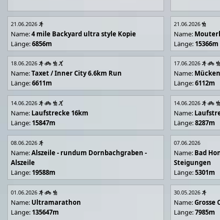
21.06.2026
21.06.2026
Name:
4 mile Backyard ultra style Kopie
Name:
Mouter
Länge:
6856m
Länge:
15366m
18.06.2026
17.06.2026
Name:
Taxet / Inner City 6.6km Run
Name:
Mücken
Länge:
6611m
Länge:
6112m
14.06.2026
14.06.2026
Name:
Laufstrecke 16km
Name:
Laufstr
Länge:
15847m
Länge:
8287m
08.06.2026
07.06.2026
Name:
Alszeile - rundum Dornbachgraben -
Name:
Bad Hon
Alszeile
Steigungen
Länge:
19588m
Länge:
5301m
01.06.2026
30.05.2026
Name:
Ultramarathon
Name:
Grosse 
Länge:
135647m
Länge:
7985m