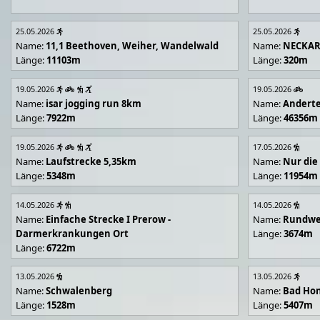
25.05.2026
25.05.2026
Name:
11,1 Beethoven, Weiher, Wandelwald
Name:
NECKA
Länge:
11103m
Länge:
320m
19.05.2026
19.05.2026
Name:
isar jogging run 8km
Name:
Andert
Länge:
7922m
Länge:
46356m
19.05.2026
17.05.2026
Name:
Laufstrecke 5,35km
Name:
Nur die
Länge:
5348m
Länge:
11954m
14.05.2026
14.05.2026
Name:
Einfache Strecke I Prerow -
Name:
Rundwe
Darmerkrankungen Ort
Länge:
3674m
Länge:
6722m
13.05.2026
13.05.2026
Name:
Schwalenberg
Name:
Bad Hon
Länge:
1528m
Länge:
5407m