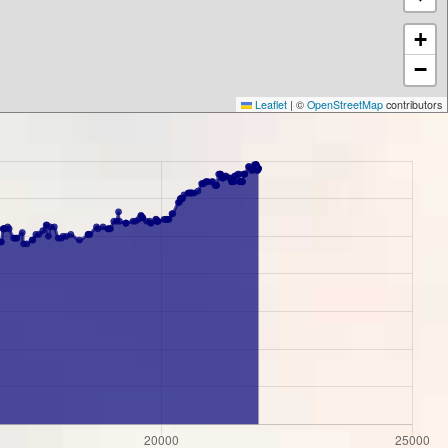
+
−
Leaflet
|
©
OpenStreetMap
contributors