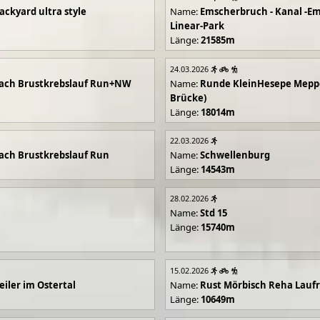
ackyard ultra style
Name:
Emscherbruch - Kanal -Em
Linear-Park
Länge:
21585m
24.03.2026
ach Brustkrebslauf Run+NW
Name:
Runde KleinHesepe Mepp
Brücke)
Länge:
18014m
22.03.2026
ch Brustkrebslauf Run
Name:
Schwellenburg
Länge:
14543m
28.02.2026
Name:
Std 15
Länge:
15740m
15.02.2026
iler im Ostertal
Name:
Rust Mörbisch Reha Lauf
Länge:
10649m