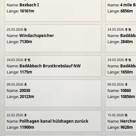
Name:
Bexbach I
Name:
4 mile B
Länge:
16161m
Länge:
6856m
25.03.2026
24.03.2026
Name:
Windachspeicher
Name:
BadAbb
Länge:
7130m
Länge:
2840m
24.03.2026
24.03.2026
Name:
BadAbbach Brustkrebslauf NW
Name:
BadAbba
Länge:
1175m
Länge:
1650m
09.03.2026
09.03.2026
Name:
20030
Name:
10860
Länge:
20123m
Länge:
10856m
22.02.2026
15.02.2026
Name:
Pollhagen kanal hülshagen zurück
Name:
Herchwe
Länge:
11900m
Länge:
9628m