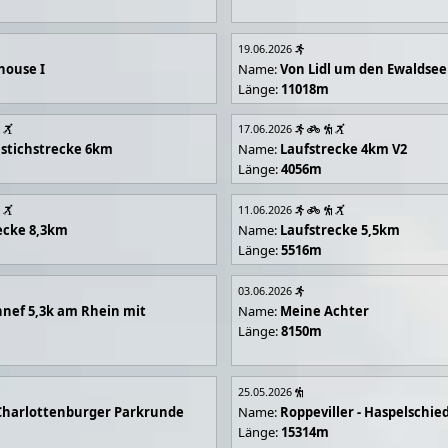
19.06.2026
house I
Name:
Von Lidl um den Ewaldsee
Länge:
11018m
17.06.2026
stichstrecke 6km
Name:
Laufstrecke 4km V2
Länge:
4056m
11.06.2026
ecke 8,3km
Name:
Laufstrecke 5,5km
Länge:
5516m
03.06.2026
nef 5,3k am Rhein mit
Name:
Meine Achter
Länge:
8150m
25.05.2026
Charlottenburger Parkrunde
Name:
Roppeviller - Haspelschie
Länge:
15314m