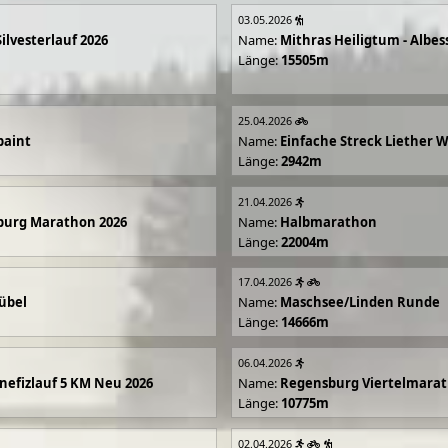
03.05.2026
Silvesterlauf 2026
Name:
Mithras Heiligtum - Albes
Länge:
15505m
25.04.2026
paint
Name:
Einfache Streck Liether 
Länge:
2942m
21.04.2026
burg Marathon 2026
Name:
Halbmarathon
Länge:
22004m
17.04.2026
übel
Name:
Maschsee/Linden Runde
Länge:
14666m
06.04.2026
efizlauf 5 KM Neu 2026
Name:
Regensburg Viertelmarat
Länge:
10775m
02.04.2026