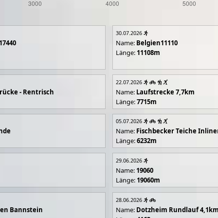
30.07.2026
17440
Name:
Belgien11110
Länge:
11108m
22.07.2026
rücke - Rentrisch
Name:
Laufstrecke 7,7km
Länge:
7715m
05.07.2026
unde
Name:
Fischbecker Teiche Inline
Länge:
6232m
29.06.2026
Name:
19060
Länge:
19060m
28.06.2026
en Bannstein
Name:
Dotzheim Rundlauf 4,1k