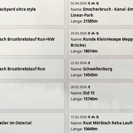
02.04.2026
ackyard ultra style
Name:
Emscherbruch - Kanal -Em
Linear-Park
Länge:
21585m
24.03.2026
ach Brustkrebslauf Run+NW
Name:
Runde KleinHesepe Mepp
Brücke)
Länge:
18014m
22.03.2026
ch Brustkrebslauf Run
Name:
Schwellenburg
Länge:
14543m
28.02.2026
Name:
Std 15
Länge:
15740m
15.02.2026
iler im Ostertal
Name:
Rust Mörbisch Reha Lauf
Länge:
10649m