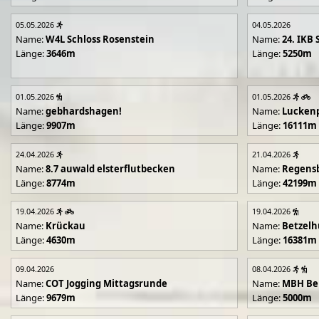
05.05.2026
04.05.2026
Name:
W4L Schloss Rosenstein
Name:
24. IKB 
Länge:
3646m
Länge:
5250m
01.05.2026
01.05.2026
Name:
gebhardshagen!
Name:
Lucken
Länge:
9907m
Länge:
16111m
24.04.2026
21.04.2026
Name:
8.7 auwald elsterflutbecken
Name:
Regens
Länge:
8774m
Länge:
42199m
19.04.2026
19.04.2026
Name:
Krückau
Name:
Betzelh
Länge:
4630m
Länge:
16381m
09.04.2026
08.04.2026
Name:
COT Jogging Mittagsrunde
Name:
MBH Ben
Länge:
9679m
Länge:
5000m