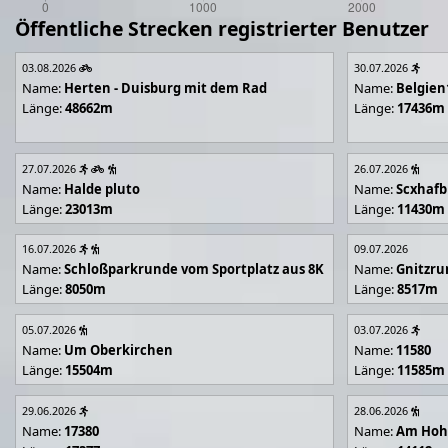
Öffentliche Strecken registrierter Benutzer
03.08.2026
30.07.2026
Name:
Herten - Duisburg mit dem Rad
Name:
Belgien
Länge:
48662m
Länge:
17436m
27.07.2026
26.07.2026
Name:
Halde pluto
Name:
Scxhafb
Länge:
23013m
Länge:
11430m
16.07.2026
09.07.2026
Name:
Schloßparkrunde vom Sportplatz aus 8K
Name:
Gnitzr
Länge:
8050m
Länge:
8517m
05.07.2026
03.07.2026
Name:
Um Oberkirchen
Name:
11580
Länge:
15504m
Länge:
11585m
29.06.2026
28.06.2026
Name:
17380
Name:
Am Hoh