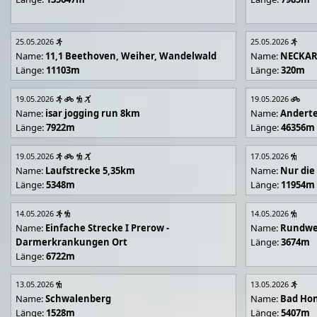
25.05.2026
25.05.2026
Name:
11,1 Beethoven, Weiher, Wandelwald
Name:
NECKA
Länge:
11103m
Länge:
320m
19.05.2026
19.05.2026
Name:
isar jogging run 8km
Name:
Andert
Länge:
7922m
Länge:
46356m
19.05.2026
17.05.2026
Name:
Laufstrecke 5,35km
Name:
Nur die
Länge:
5348m
Länge:
11954m
14.05.2026
14.05.2026
Name:
Einfache Strecke I Prerow -
Name:
Rundwe
Darmerkrankungen Ort
Länge:
3674m
Länge:
6722m
13.05.2026
13.05.2026
Name:
Schwalenberg
Name:
Bad Hon
Länge:
1528m
Länge:
5407m