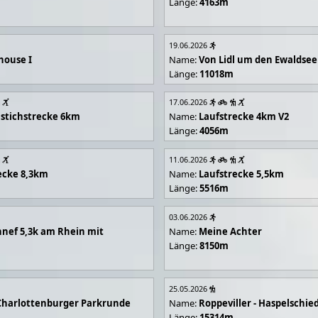
Länge:
4163m
19.06.2026
house I
Name:
Von Lidl um den Ewaldsee
Länge:
11018m
17.06.2026
stichstrecke 6km
Name:
Laufstrecke 4km V2
Länge:
4056m
11.06.2026
ecke 8,3km
Name:
Laufstrecke 5,5km
Länge:
5516m
03.06.2026
nef 5,3k am Rhein mit
Name:
Meine Achter
Länge:
8150m
25.05.2026
Charlottenburger Parkrunde
Name:
Roppeviller - Haspelschie
Länge:
15314m