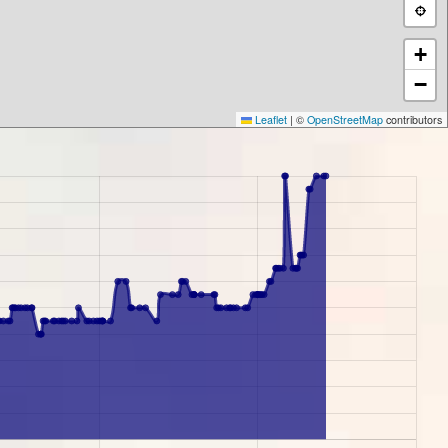
+
−
Leaflet
|
©
OpenStreetMap
contributors