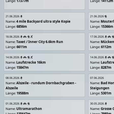
Länge:
17377m
Länge:
14112m
21.06.2026
21.06.2026
Name:
4 mile Backyard ultra style Kopie
Name:
Mouter
Länge:
6856m
Länge:
15366m
18.06.2026
17.06.2026
Name:
Taxet / Inner City 6.6km Run
Name:
Mücken
Länge:
6611m
Länge:
6112m
14.06.2026
14.06.2026
Name:
Laufstrecke 16km
Name:
Laufstr
Länge:
15847m
Länge:
8287m
08.06.2026
07.06.2026
Name:
Alszeile - rundum Dornbachgraben -
Name:
Bad Hon
Alszeile
Steigungen
Länge:
19588m
Länge:
5301m
01.06.2026
30.05.2026
Name:
Ultramarathon
Name:
Grosse 
Länge:
135647m
Länge:
7985m