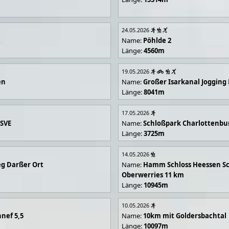
24.05.2026
R
Name:
Pöhlde 2
Länge:
4560m
19.05.2026
en
Name:
Großer Isarkanal Joggin
Länge:
8041m
17.05.2026
 SVE
Name:
Schloßpark Charlottenbu
Länge:
3725m
14.05.2026
g Darßer Ort
Name:
Hamm Schloss Heessen Sc
Oberwerries 11 km
Länge:
10945m
10.05.2026
nef 5,5
Name:
10km mit Goldersbachtal
Länge:
10097m