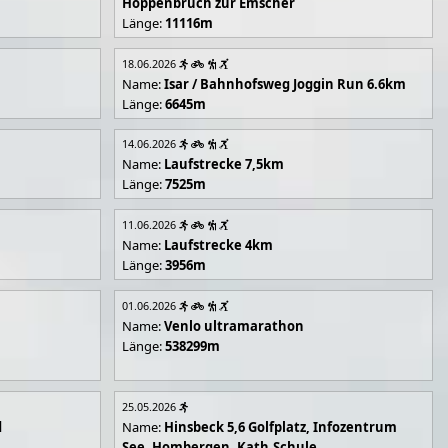
Hoppenbruch zur Emscher
Länge:
11116m
18.06.2026
Name:
Isar / Bahnhofsweg Joggin Run 6.6km
Länge:
6645m
14.06.2026
Name:
Laufstrecke 7,5km
Länge:
7525m
11.06.2026
Name:
Laufstrecke 4km
Länge:
3956m
01.06.2026
Name:
Venlo ultramarathon
Länge:
538299m
25.05.2026
d
Name:
Hinsbeck 5,6 Golfplatz, Infozentrum
See, Hombergen, Kath.Schule