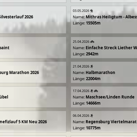
03.05.2026
Silvesterlauf 2026
Name:
Mithras Heiligtum - Albes
Länge:
15505m
25.04.2026
paint
Name:
Einfache Streck Liether 
Länge:
2942m
21.04.2026
burg Marathon 2026
Name:
Halbmarathon
Länge:
22004m
17.04.2026
übel
Name:
Maschsee/Linden Runde
Länge:
14666m
06.04.2026
efizlauf 5 KM Neu 2026
Name:
Regensburg Viertelmarat
Länge:
10775m