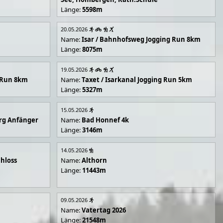
Länge:
5598m
20.05.2026
Name:
Isar / Bahnhofsweg Jogging Run 8km
Länge:
8075m
19.05.2026
g Run 8km
Name:
Taxet / Isarkanal Jogging Run 5km
Länge:
5327m
15.05.2026
rg Anfänger
Name:
Bad Honnef 4k
Länge:
3146m
14.05.2026
hloss
Name:
Althorn
Länge:
11443m
09.05.2026
Name:
Vatertag 2026
Länge:
21548m