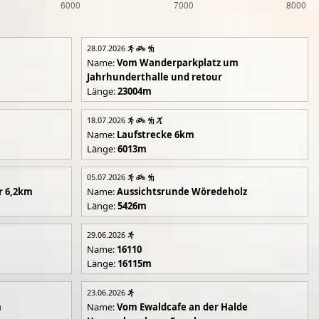
28.07.2026
Name:
Vom Wanderparkplatz um
Jahrhunderthalle und retour
Länge:
23004m
18.07.2026
Name:
Laufstrecke 6km
Länge:
6013m
05.07.2026
r 6,2km
Name:
Aussichtsrunde Wöredeholz
Länge:
5426m
29.06.2026
Name:
16110
Länge:
16115m
23.06.2026
m
Name:
Vom Ewaldcafe an der Halde