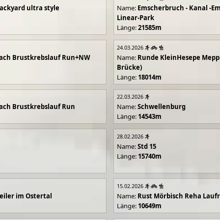
ackyard ultra style
Name:
Emscherbruch - Kanal -Em
Linear-Park
Länge:
21585m
24.03.2026
ach Brustkrebslauf Run+NW
Name:
Runde KleinHesepe Mepp
Brücke)
Länge:
18014m
22.03.2026
ch Brustkrebslauf Run
Name:
Schwellenburg
Länge:
14543m
28.02.2026
Name:
Std 15
Länge:
15740m
15.02.2026
iler im Ostertal
Name:
Rust Mörbisch Reha Lauf
Länge:
10649m