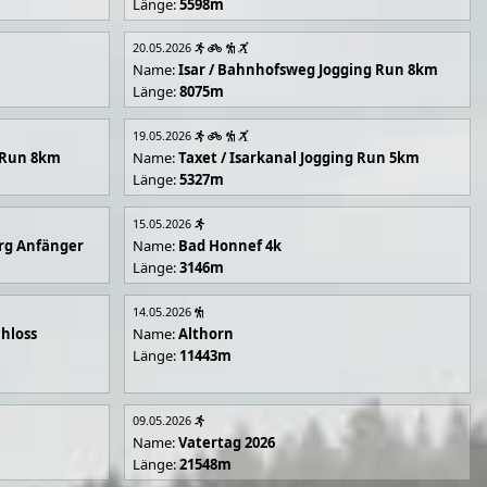
Länge:
5598m
20.05.2026
Name:
Isar / Bahnhofsweg Jogging Run 8km
Länge:
8075m
19.05.2026
g Run 8km
Name:
Taxet / Isarkanal Jogging Run 5km
Länge:
5327m
15.05.2026
rg Anfänger
Name:
Bad Honnef 4k
Länge:
3146m
14.05.2026
hloss
Name:
Althorn
Länge:
11443m
09.05.2026
Name:
Vatertag 2026
Länge:
21548m