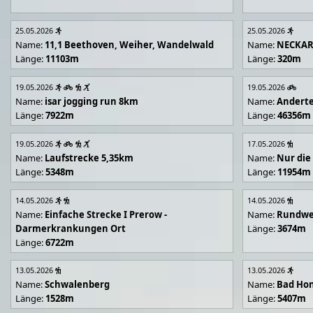
25.05.2026
25.05.2026
Name:
11,1 Beethoven, Weiher, Wandelwald
Name:
NECKA
Länge:
11103m
Länge:
320m
19.05.2026
19.05.2026
Name:
isar jogging run 8km
Name:
Andert
Länge:
7922m
Länge:
46356m
19.05.2026
17.05.2026
Name:
Laufstrecke 5,35km
Name:
Nur die
Länge:
5348m
Länge:
11954m
14.05.2026
14.05.2026
Name:
Einfache Strecke I Prerow -
Name:
Rundwe
Darmerkrankungen Ort
Länge:
3674m
Länge:
6722m
13.05.2026
13.05.2026
Name:
Schwalenberg
Name:
Bad Hon
Länge:
1528m
Länge:
5407m