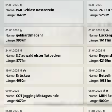
05.05.2026
04.05.2026
Name:
W4L Schloss Rosenstein
Name:
24. IKB 
Länge:
3646m
Länge:
5250m
01.05.2026
01.05.2026
Name:
gebhardshagen!
Name:
Lucken
Länge:
9907m
Länge:
16111m
24.04.2026
21.04.2026
Name:
8.7 auwald elsterflutbecken
Name:
Regens
Länge:
8774m
Länge:
42199m
19.04.2026
19.04.2026
Name:
Krückau
Name:
Betzelh
Länge:
4630m
Länge:
16381m
09.04.2026
08.04.2026
Name:
COT Jogging Mittagsrunde
Name:
MBH Ben
Länge:
9679m
Länge:
5000m
06.04.2026
03.04.2026