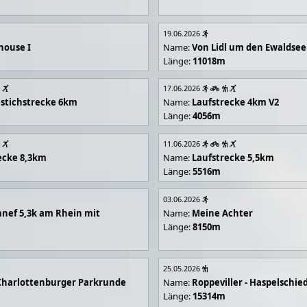
19.06.2026
house I
Name:
Von Lidl um den Ewaldsee
Länge:
11018m
17.06.2026
stichstrecke 6km
Name:
Laufstrecke 4km V2
Länge:
4056m
11.06.2026
ecke 8,3km
Name:
Laufstrecke 5,5km
Länge:
5516m
03.06.2026
nef 5,3k am Rhein mit
Name:
Meine Achter
Länge:
8150m
25.05.2026
Charlottenburger Parkrunde
Name:
Roppeviller - Haspelschie
Länge:
15314m