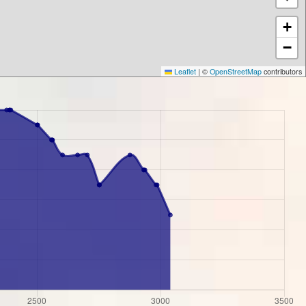
+
−
Leaflet
|
©
OpenStreetMap
contributors