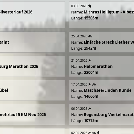
03.05.2026
Silvesterlauf 2026
Name:
Mithras Heiligtum - Albes
Länge:
15505m
25.04.2026
paint
Name:
Einfache Streck Liether 
Länge:
2942m
21.04.2026
burg Marathon 2026
Name:
Halbmarathon
Länge:
22004m
17.04.2026
übel
Name:
Maschsee/Linden Runde
Länge:
14666m
06.04.2026
efizlauf 5 KM Neu 2026
Name:
Regensburg Viertelmarat
Länge:
10775m
02.04.2026