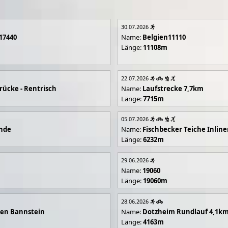
30.07.2026
17440
Name:
Belgien11110
Länge:
11108m
22.07.2026
rücke - Rentrisch
Name:
Laufstrecke 7,7km
Länge:
7715m
05.07.2026
unde
Name:
Fischbecker Teiche Inline
Länge:
6232m
29.06.2026
Name:
19060
Länge:
19060m
28.06.2026
en Bannstein
Name:
Dotzheim Rundlauf 4,1k
Länge:
4163m