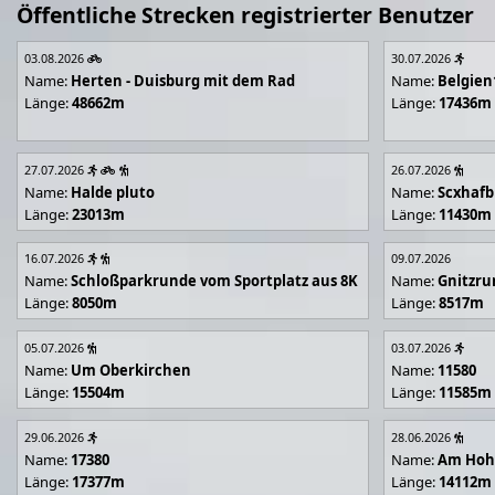
Öffentliche Strecken registrierter Benutzer
03.08.2026
30.07.2026
Name:
Herten - Duisburg mit dem Rad
Name:
Belgien
Länge:
48662m
Länge:
17436m
27.07.2026
26.07.2026
Name:
Halde pluto
Name:
Scxhafb
Länge:
23013m
Länge:
11430m
16.07.2026
09.07.2026
Name:
Schloßparkrunde vom Sportplatz aus 8K
Name:
Gnitzr
Länge:
8050m
Länge:
8517m
05.07.2026
03.07.2026
Name:
Um Oberkirchen
Name:
11580
Länge:
15504m
Länge:
11585m
29.06.2026
28.06.2026
Name:
17380
Name:
Am Hoh
Länge:
17377m
Länge:
14112m