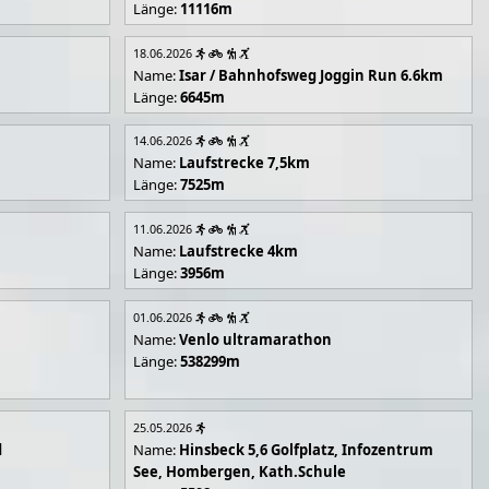
Länge:
11116m
18.06.2026
Name:
Isar / Bahnhofsweg Joggin Run 6.6km
Länge:
6645m
14.06.2026
Name:
Laufstrecke 7,5km
Länge:
7525m
11.06.2026
Name:
Laufstrecke 4km
Länge:
3956m
01.06.2026
Name:
Venlo ultramarathon
Länge:
538299m
25.05.2026
d
Name:
Hinsbeck 5,6 Golfplatz, Infozentrum
See, Hombergen, Kath.Schule