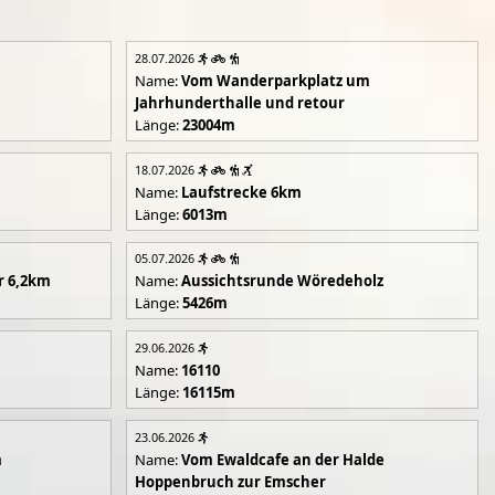
28.07.2026
Name:
Vom Wanderparkplatz um
Jahrhunderthalle und retour
Länge:
23004m
18.07.2026
Name:
Laufstrecke 6km
Länge:
6013m
05.07.2026
r 6,2km
Name:
Aussichtsrunde Wöredeholz
Länge:
5426m
29.06.2026
Name:
16110
Länge:
16115m
23.06.2026
m
Name:
Vom Ewaldcafe an der Halde
Hoppenbruch zur Emscher