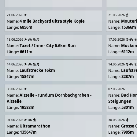
21.06.2026
21.06.2026
Name:
4 mile Backyard ultra style Kopie
Name:
Mouter
Länge:
6856m
Länge:
15366m
18.06.2026
17.06.2026
Name:
Taxet / Inner City 6.6km Run
Name:
Mücken
Länge:
6611m
Länge:
6112m
14.06.2026
14.06.2026
Name:
Laufstrecke 16km
Name:
Laufstr
Länge:
15847m
Länge:
8287m
08.06.2026
07.06.2026
Name:
Alszeile - rundum Dornbachgraben -
Name:
Bad Hon
Alszeile
Steigungen
Länge:
19588m
Länge:
5301m
01.06.2026
30.05.2026
Name:
Ultramarathon
Name:
Grosse 
Länge:
135647m
Länge:
7985m