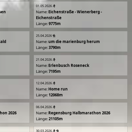
01.05.2026
sen
Name:
Eichenstraße - Wienerberg -
Eichenstraße
Länge:
9775m
25.04.2026
Wald
Name:
um die marienburg herum
Länge:
3790m
21.04.2026
Name:
Erlenbusch Roseneck
Länge:
7195m
12.04.2026
Name:
Home run
Länge:
12068m
06.04.2026
hon 2026
Name:
Regensburg Halbmarathon 2026
Länge:
21105m
30.03.2026