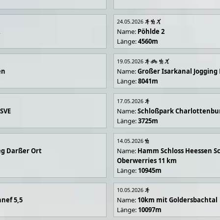
24.05.2026
R
Name:
Pöhlde 2
Länge:
4560m
19.05.2026
en
Name:
Großer Isarkanal Joggin
Länge:
8041m
17.05.2026
 SVE
Name:
Schloßpark Charlottenbu
Länge:
3725m
14.05.2026
g Darßer Ort
Name:
Hamm Schloss Heessen Sc
Oberwerries 11 km
Länge:
10945m
10.05.2026
nef 5,5
Name:
10km mit Goldersbachtal
Länge:
10097m