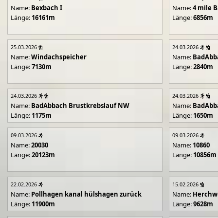
Name:
Bexbach I
Name:
4 mile B
Länge:
16161m
Länge:
6856m
25.03.2026
24.03.2026
Name:
Windachspeicher
Name:
BadAbb
Länge:
7130m
Länge:
2840m
24.03.2026
24.03.2026
Name:
BadAbbach Brustkrebslauf NW
Name:
BadAbba
Länge:
1175m
Länge:
1650m
09.03.2026
09.03.2026
Name:
20030
Name:
10860
Länge:
20123m
Länge:
10856m
22.02.2026
15.02.2026
Name:
Pollhagen kanal hülshagen zurück
Name:
Herchwe
Länge:
11900m
Länge:
9628m