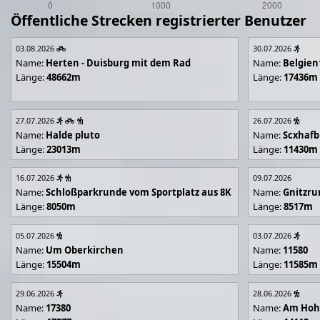
Öffentliche Strecken registrierter Benutzer
03.08.2026
30.07.2026
Name:
Herten - Duisburg mit dem Rad
Name:
Belgien
Länge:
48662m
Länge:
17436m
27.07.2026
26.07.2026
Name:
Halde pluto
Name:
Scxhafb
Länge:
23013m
Länge:
11430m
16.07.2026
09.07.2026
Name:
Schloßparkrunde vom Sportplatz aus 8K
Name:
Gnitzr
Länge:
8050m
Länge:
8517m
05.07.2026
03.07.2026
Name:
Um Oberkirchen
Name:
11580
Länge:
15504m
Länge:
11585m
29.06.2026
28.06.2026
Name:
17380
Name:
Am Hoh