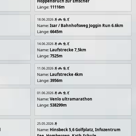
Hoppenbruch zur Emscher
Länge:
11116m
18.06.2026
Name:
Isar / Bahnhofsweg Joggin Run 6.6km
Länge:
6645m
14.06.2026
Name:
Laufstrecke 7,5km
Länge:
7525m
11.06.2026
Name:
Laufstrecke 4km
Länge:
3956m
01.06.2026
Name:
Venlo ultramarathon
Länge:
538299m
25.05.2026
d
Name:
Hinsbeck 5,6 Golfplatz, Infozentrum
See, Hombergen, Kath.Schule