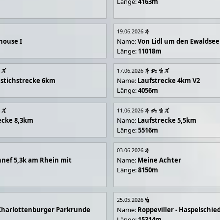
Länge:
4163m
19.06.2026
house I
Name:
Von Lidl um den Ewaldsee
Länge:
11018m
17.06.2026
stichstrecke 6km
Name:
Laufstrecke 4km V2
Länge:
4056m
11.06.2026
ecke 8,3km
Name:
Laufstrecke 5,5km
Länge:
5516m
03.06.2026
nef 5,3k am Rhein mit
Name:
Meine Achter
Länge:
8150m
25.05.2026
Charlottenburger Parkrunde
Name:
Roppeviller - Haspelschie
Länge:
15314m