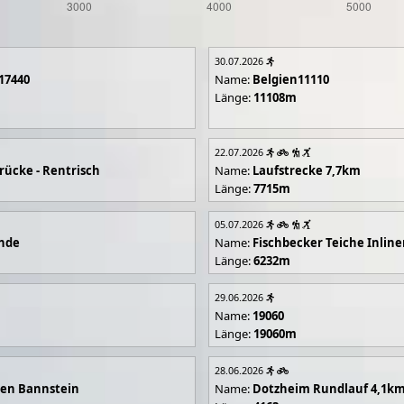
30.07.2026
17440
Name:
Belgien11110
Länge:
11108m
22.07.2026
rücke - Rentrisch
Name:
Laufstrecke 7,7km
Länge:
7715m
05.07.2026
unde
Name:
Fischbecker Teiche Inline
Länge:
6232m
29.06.2026
Name:
19060
Länge:
19060m
28.06.2026
en Bannstein
Name:
Dotzheim Rundlauf 4,1k