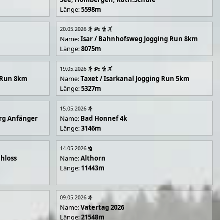
Länge:
5598m
20.05.2026
Name:
Isar / Bahnhofsweg Jogging Run 8km
Länge:
8075m
19.05.2026
g Run 8km
Name:
Taxet / Isarkanal Jogging Run 5km
Länge:
5327m
15.05.2026
rg Anfänger
Name:
Bad Honnef 4k
Länge:
3146m
14.05.2026
hloss
Name:
Althorn
Länge:
11443m
09.05.2026
Name:
Vatertag 2026
Länge:
21548m