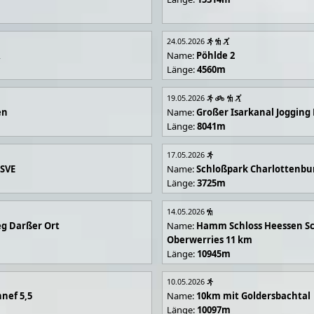
24.05.2026
R
Name:
Pöhlde 2
Länge:
4560m
19.05.2026
en
Name:
Großer Isarkanal Joggin
Länge:
8041m
17.05.2026
 SVE
Name:
Schloßpark Charlottenbu
Länge:
3725m
14.05.2026
g Darßer Ort
Name:
Hamm Schloss Heessen Sc
Oberwerries 11 km
Länge:
10945m
10.05.2026
nef 5,5
Name:
10km mit Goldersbachtal
Länge:
10097m