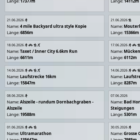
Länge:
17377m
Länge:
14112m
21.06.2026
21.06.2026
Name:
4 mile Backyard ultra style Kopie
Name:
Mouter
Länge:
6856m
Länge:
15366m
18.06.2026
17.06.2026
Name:
Taxet / Inner City 6.6km Run
Name:
Mücken
Länge:
6611m
Länge:
6112m
14.06.2026
14.06.2026
Name:
Laufstrecke 16km
Name:
Laufstr
Länge:
15847m
Länge:
8287m
08.06.2026
07.06.2026
Name:
Alszeile - rundum Dornbachgraben -
Name:
Bad Hon
Alszeile
Steigungen
Länge:
19588m
Länge:
5301m
01.06.2026
30.05.2026
Name:
Ultramarathon
Name:
Grosse 
Länge:
135647m
Länge:
7985m