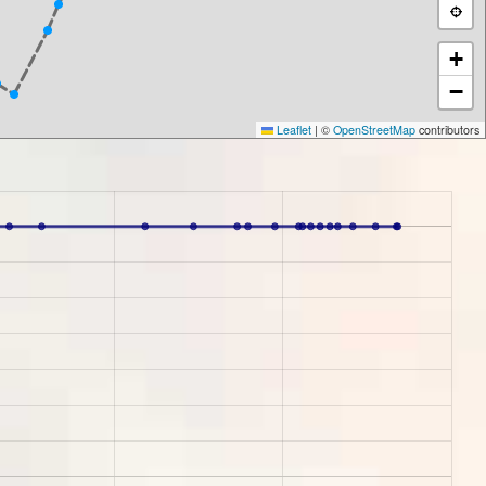
+
−
Leaflet
|
©
OpenStreetMap
contributors