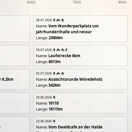
28.07.2026
Name:
Vom Wanderparkplatz um
Jahrhunderthalle und retour
Länge:
23004m
18.07.2026
Name:
Laufstrecke 6km
Länge:
6013m
05.07.2026
r 6,2km
Name:
Aussichtsrunde Wöredeholz
Länge:
5426m
29.06.2026
Name:
16110
Länge:
16115m
23.06.2026
m
Name:
Vom Ewaldcafe an der Halde