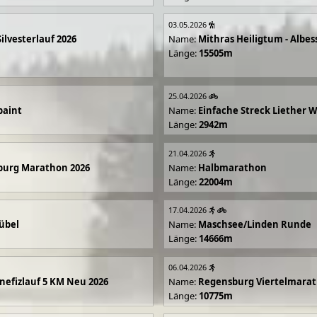
03.05.2026
Silvesterlauf 2026
Name:
Mithras Heiligtum - Albes
Länge:
15505m
25.04.2026
paint
Name:
Einfache Streck Liether 
Länge:
2942m
21.04.2026
burg Marathon 2026
Name:
Halbmarathon
Länge:
22004m
17.04.2026
übel
Name:
Maschsee/Linden Runde
Länge:
14666m
06.04.2026
efizlauf 5 KM Neu 2026
Name:
Regensburg Viertelmarat
Länge:
10775m