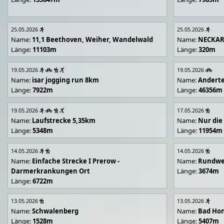
25.05.2026
25.05.2026
Name:
11,1 Beethoven, Weiher, Wandelwald
Name:
NECKA
Länge:
11103m
Länge:
320m
19.05.2026
19.05.2026
Name:
isar jogging run 8km
Name:
Andert
Länge:
7922m
Länge:
46356m
19.05.2026
17.05.2026
Name:
Laufstrecke 5,35km
Name:
Nur die
Länge:
5348m
Länge:
11954m
14.05.2026
14.05.2026
Name:
Einfache Strecke I Prerow -
Name:
Rundwe
Darmerkrankungen Ort
Länge:
3674m
Länge:
6722m
13.05.2026
13.05.2026
Name:
Schwalenberg
Name:
Bad Hon
Länge:
1528m
Länge:
5407m