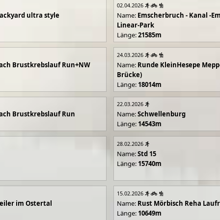
02.04.2026
ackyard ultra style
Name:
Emscherbruch - Kanal -Em
Linear-Park
Länge:
21585m
24.03.2026
ach Brustkrebslauf Run+NW
Name:
Runde KleinHesepe Mepp
Brücke)
Länge:
18014m
22.03.2026
ch Brustkrebslauf Run
Name:
Schwellenburg
Länge:
14543m
28.02.2026
Name:
Std 15
Länge:
15740m
15.02.2026
iler im Ostertal
Name:
Rust Mörbisch Reha Lauf
Länge:
10649m