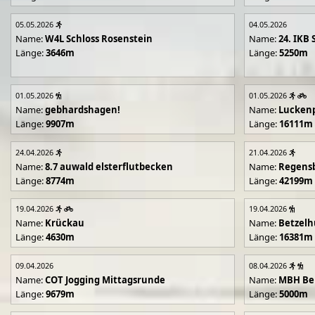
05.05.2026
04.05.2026
Name:
W4L Schloss Rosenstein
Name:
24. IKB 
Länge:
3646m
Länge:
5250m
01.05.2026
01.05.2026
Name:
gebhardshagen!
Name:
Lucken
Länge:
9907m
Länge:
16111m
24.04.2026
21.04.2026
Name:
8.7 auwald elsterflutbecken
Name:
Regens
Länge:
8774m
Länge:
42199m
19.04.2026
19.04.2026
Name:
Krückau
Name:
Betzelh
Länge:
4630m
Länge:
16381m
09.04.2026
08.04.2026
Name:
COT Jogging Mittagsrunde
Name:
MBH Ben
Länge:
9679m
Länge:
5000m