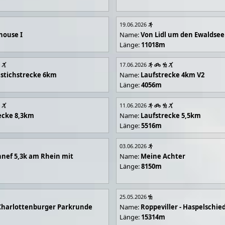
19.06.2026
house I
Name:
Von Lidl um den Ewaldsee
Länge:
11018m
17.06.2026
stichstrecke 6km
Name:
Laufstrecke 4km V2
Länge:
4056m
11.06.2026
ecke 8,3km
Name:
Laufstrecke 5,5km
Länge:
5516m
03.06.2026
nef 5,3k am Rhein mit
Name:
Meine Achter
Länge:
8150m
25.05.2026
Charlottenburger Parkrunde
Name:
Roppeviller - Haspelschie
Länge:
15314m