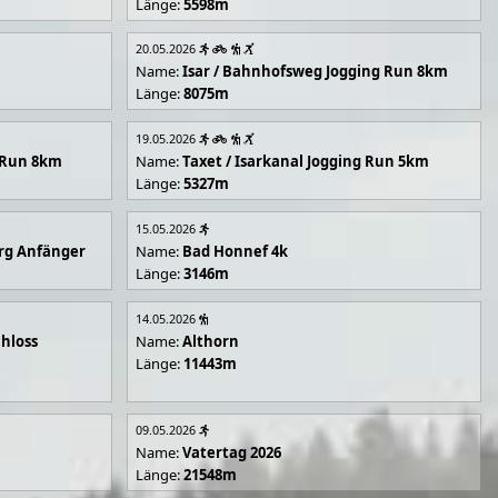
Länge:
5598m
20.05.2026
Name:
Isar / Bahnhofsweg Jogging Run 8km
Länge:
8075m
19.05.2026
g Run 8km
Name:
Taxet / Isarkanal Jogging Run 5km
Länge:
5327m
15.05.2026
rg Anfänger
Name:
Bad Honnef 4k
Länge:
3146m
14.05.2026
hloss
Name:
Althorn
Länge:
11443m
09.05.2026
Name:
Vatertag 2026
Länge:
21548m