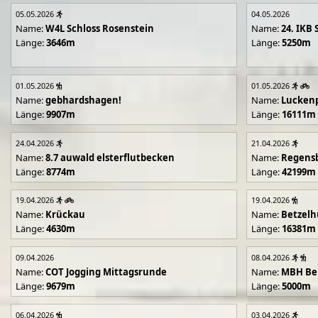
05.05.2026
04.05.2026
Name:
W4L Schloss Rosenstein
Name:
24. IKB 
Länge:
3646m
Länge:
5250m
01.05.2026
01.05.2026
Name:
gebhardshagen!
Name:
Lucken
Länge:
9907m
Länge:
16111m
24.04.2026
21.04.2026
Name:
8.7 auwald elsterflutbecken
Name:
Regens
Länge:
8774m
Länge:
42199m
19.04.2026
19.04.2026
Name:
Krückau
Name:
Betzelh
Länge:
4630m
Länge:
16381m
09.04.2026
08.04.2026
Name:
COT Jogging Mittagsrunde
Name:
MBH Ben
Länge:
9679m
Länge:
5000m
06.04.2026
03.04.2026