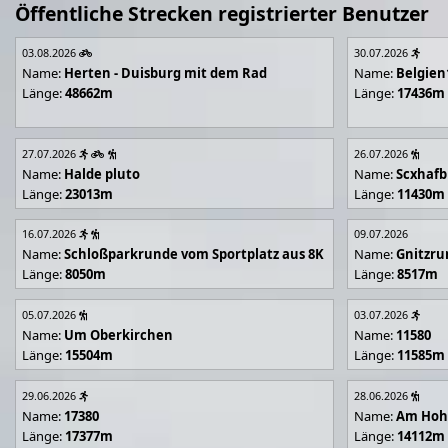
Öffentliche Strecken registrierter Benutzer
03.08.2026
30.07.2026
Name:
Herten - Duisburg mit dem Rad
Name:
Belgien
Länge:
48662m
Länge:
17436m
27.07.2026
26.07.2026
Name:
Halde pluto
Name:
Scxhafb
Länge:
23013m
Länge:
11430m
16.07.2026
09.07.2026
Name:
Schloßparkrunde vom Sportplatz aus 8K
Name:
Gnitzr
Länge:
8050m
Länge:
8517m
05.07.2026
03.07.2026
Name:
Um Oberkirchen
Name:
11580
Länge:
15504m
Länge:
11585m
29.06.2026
28.06.2026
Name:
17380
Name:
Am Hoh
Länge:
17377m
Länge:
14112m