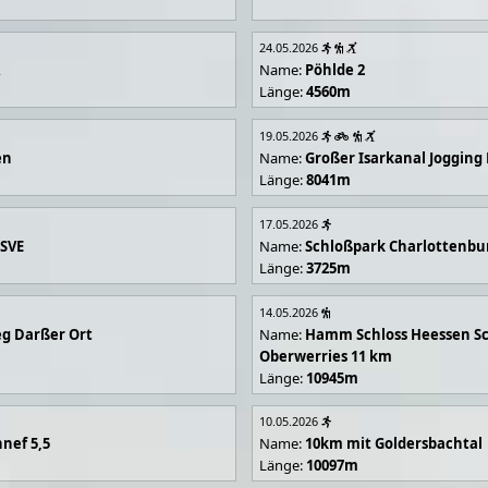
24.05.2026
R
Name:
Pöhlde 2
Länge:
4560m
19.05.2026
en
Name:
Großer Isarkanal Joggin
Länge:
8041m
17.05.2026
 SVE
Name:
Schloßpark Charlottenbu
Länge:
3725m
14.05.2026
g Darßer Ort
Name:
Hamm Schloss Heessen Sc
Oberwerries 11 km
Länge:
10945m
10.05.2026
nef 5,5
Name:
10km mit Goldersbachtal
Länge:
10097m