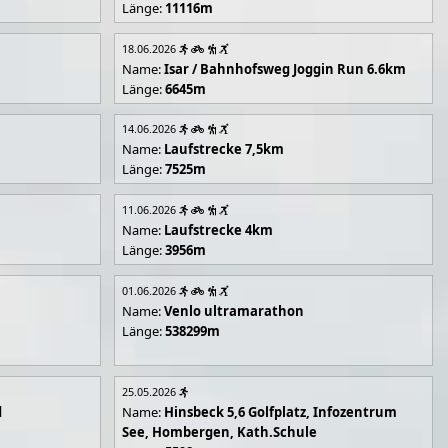
Länge:
11116m
18.06.2026
Name:
Isar / Bahnhofsweg Joggin Run 6.6km
Länge:
6645m
14.06.2026
Name:
Laufstrecke 7,5km
Länge:
7525m
11.06.2026
Name:
Laufstrecke 4km
Länge:
3956m
01.06.2026
Name:
Venlo ultramarathon
Länge:
538299m
25.05.2026
d
Name:
Hinsbeck 5,6 Golfplatz, Infozentrum
See, Hombergen, Kath.Schule