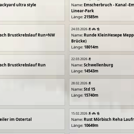
ackyard ultra style
Name:
Emscherbruch - Kanal -Em
Linear-Park
Länge:
21585m
24.03.2026
ach Brustkrebslauf Run+NW
Name:
Runde KleinHesepe Mepp
Brücke)
Länge:
18014m
22.03.2026
ch Brustkrebslauf Run
Name:
Schwellenburg
Länge:
14543m
28.02.2026
Name:
Std 15
Länge:
15740m
15.02.2026
iler im Ostertal
Name:
Rust Mörbisch Reha Lauf
Länge:
10649m