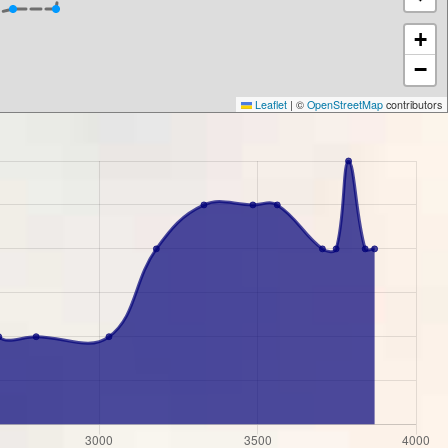
+
−
Leaflet
|
©
OpenStreetMap
contributors