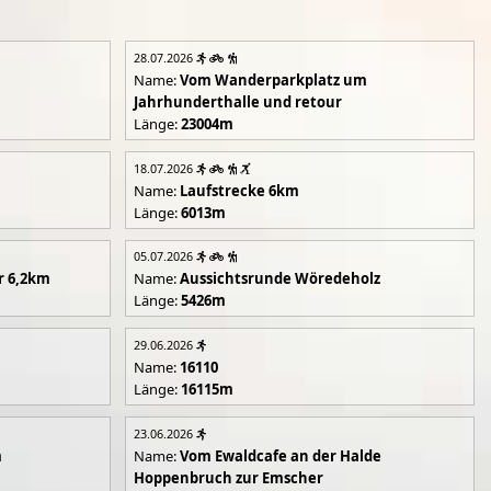
28.07.2026
Name:
Vom Wanderparkplatz um
Jahrhunderthalle und retour
Länge:
23004m
18.07.2026
Name:
Laufstrecke 6km
Länge:
6013m
05.07.2026
r 6,2km
Name:
Aussichtsrunde Wöredeholz
Länge:
5426m
29.06.2026
Name:
16110
Länge:
16115m
23.06.2026
m
Name:
Vom Ewaldcafe an der Halde
Hoppenbruch zur Emscher