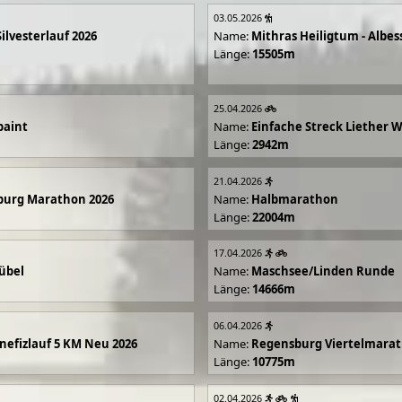
03.05.2026
Silvesterlauf 2026
Name:
Mithras Heiligtum - Albes
Länge:
15505m
25.04.2026
paint
Name:
Einfache Streck Liether 
Länge:
2942m
21.04.2026
burg Marathon 2026
Name:
Halbmarathon
Länge:
22004m
17.04.2026
übel
Name:
Maschsee/Linden Runde
Länge:
14666m
06.04.2026
efizlauf 5 KM Neu 2026
Name:
Regensburg Viertelmarat
Länge:
10775m
02.04.2026