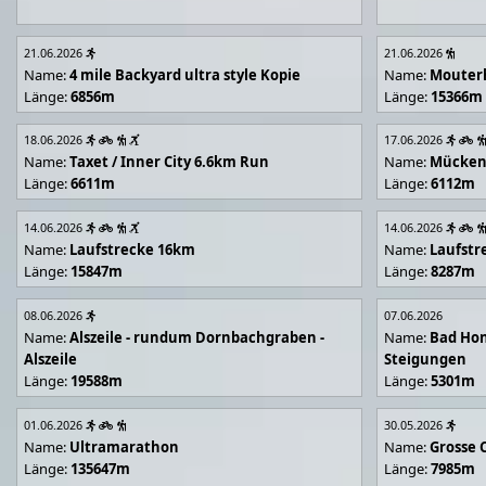
21.06.2026
21.06.2026
Name:
4 mile Backyard ultra style Kopie
Name:
Mouter
Länge:
6856m
Länge:
15366m
18.06.2026
17.06.2026
Name:
Taxet / Inner City 6.6km Run
Name:
Mücken
Länge:
6611m
Länge:
6112m
14.06.2026
14.06.2026
Name:
Laufstrecke 16km
Name:
Laufstr
Länge:
15847m
Länge:
8287m
08.06.2026
07.06.2026
Name:
Alszeile - rundum Dornbachgraben -
Name:
Bad Hon
Alszeile
Steigungen
Länge:
19588m
Länge:
5301m
01.06.2026
30.05.2026
Name:
Ultramarathon
Name:
Grosse 
Länge:
135647m
Länge:
7985m