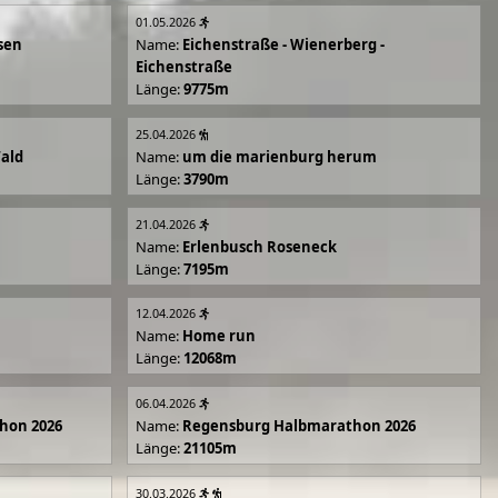
01.05.2026
sen
Name:
Eichenstraße - Wienerberg -
Eichenstraße
Länge:
9775m
25.04.2026
Wald
Name:
um die marienburg herum
Länge:
3790m
21.04.2026
Name:
Erlenbusch Roseneck
Länge:
7195m
12.04.2026
Name:
Home run
Länge:
12068m
06.04.2026
hon 2026
Name:
Regensburg Halbmarathon 2026
Länge:
21105m
30.03.2026