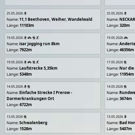
25.05.2026
25.05.2026
Name:
11,1 Beethoven, Weiher, Wandelwald
Name:
NECKA
Länge:
11103m
Länge:
320m
19.05.2026
19.05.2026
Name:
isar jogging run 8km
Name:
Andert
Länge:
7922m
Länge:
46356m
19.05.2026
17.05.2026
Name:
Laufstrecke 5,35km
Name:
Nur die
Länge:
5348m
Länge:
11954m
14.05.2026
14.05.2026
Name:
Einfache Strecke I Prerow -
Name:
Rundwe
Darmerkrankungen Ort
Länge:
3674m
Länge:
6722m
13.05.2026
13.05.2026
Name:
Schwalenberg
Name:
Bad Hon
Länge:
1528m
Länge:
5407m