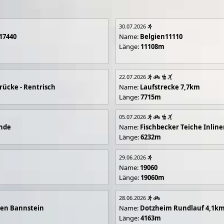
30.07.2026
17440
Name:
Belgien11110
Länge:
11108m
22.07.2026
rücke - Rentrisch
Name:
Laufstrecke 7,7km
Länge:
7715m
05.07.2026
unde
Name:
Fischbecker Teiche Inline
Länge:
6232m
29.06.2026
Name:
19060
Länge:
19060m
28.06.2026
en Bannstein
Name:
Dotzheim Rundlauf 4,1k
Länge:
4163m