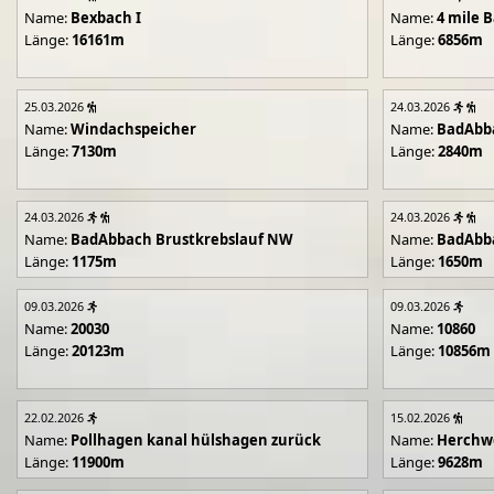
Name:
Bexbach I
Name:
4 mile B
Länge:
16161m
Länge:
6856m
25.03.2026
24.03.2026
Name:
Windachspeicher
Name:
BadAbb
Länge:
7130m
Länge:
2840m
24.03.2026
24.03.2026
Name:
BadAbbach Brustkrebslauf NW
Name:
BadAbba
Länge:
1175m
Länge:
1650m
09.03.2026
09.03.2026
Name:
20030
Name:
10860
Länge:
20123m
Länge:
10856m
22.02.2026
15.02.2026
Name:
Pollhagen kanal hülshagen zurück
Name:
Herchwe
Länge:
11900m
Länge:
9628m