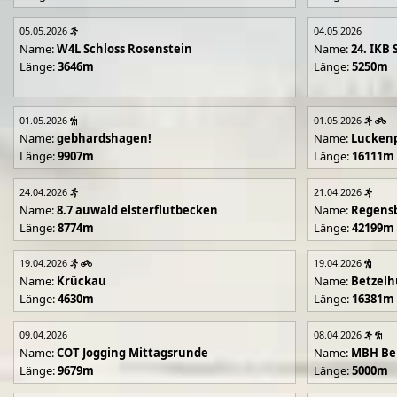
05.05.2026
04.05.2026
Name:
W4L Schloss Rosenstein
Name:
24. IKB 
Länge:
3646m
Länge:
5250m
01.05.2026
01.05.2026
Name:
gebhardshagen!
Name:
Lucken
Länge:
9907m
Länge:
16111m
24.04.2026
21.04.2026
Name:
8.7 auwald elsterflutbecken
Name:
Regens
Länge:
8774m
Länge:
42199m
19.04.2026
19.04.2026
Name:
Krückau
Name:
Betzelh
Länge:
4630m
Länge:
16381m
09.04.2026
08.04.2026
Name:
COT Jogging Mittagsrunde
Name:
MBH Ben
Länge:
9679m
Länge:
5000m