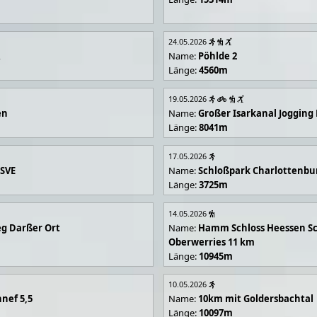
24.05.2026
R
Name:
Pöhlde 2
Länge:
4560m
19.05.2026
en
Name:
Großer Isarkanal Joggin
Länge:
8041m
17.05.2026
 SVE
Name:
Schloßpark Charlottenbu
Länge:
3725m
14.05.2026
g Darßer Ort
Name:
Hamm Schloss Heessen Sc
Oberwerries 11 km
Länge:
10945m
10.05.2026
nef 5,5
Name:
10km mit Goldersbachtal
Länge:
10097m