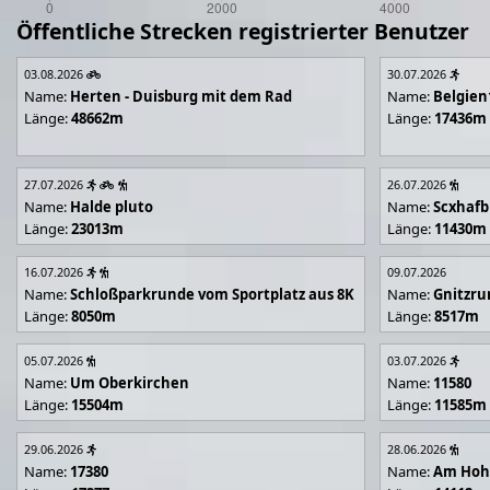
Öffentliche Strecken registrierter Benutzer
03.08.2026
30.07.2026
Name:
Herten - Duisburg mit dem Rad
Name:
Belgien
Länge:
48662m
Länge:
17436m
27.07.2026
26.07.2026
Name:
Halde pluto
Name:
Scxhafb
Länge:
23013m
Länge:
11430m
16.07.2026
09.07.2026
Name:
Schloßparkrunde vom Sportplatz aus 8K
Name:
Gnitzr
Länge:
8050m
Länge:
8517m
05.07.2026
03.07.2026
Name:
Um Oberkirchen
Name:
11580
Länge:
15504m
Länge:
11585m
29.06.2026
28.06.2026
Name:
17380
Name:
Am Hoh