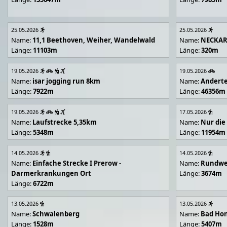
25.05.2026
25.05.2026
Name:
11,1 Beethoven, Weiher, Wandelwald
Name:
NECKA
Länge:
11103m
Länge:
320m
19.05.2026
19.05.2026
Name:
isar jogging run 8km
Name:
Andert
Länge:
7922m
Länge:
46356m
19.05.2026
17.05.2026
Name:
Laufstrecke 5,35km
Name:
Nur die
Länge:
5348m
Länge:
11954m
14.05.2026
14.05.2026
Name:
Einfache Strecke I Prerow -
Name:
Rundwe
Darmerkrankungen Ort
Länge:
3674m
Länge:
6722m
13.05.2026
13.05.2026
Name:
Schwalenberg
Name:
Bad Hon
Länge:
1528m
Länge:
5407m