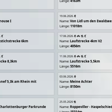
Länge:
4163m
19.06.2026
house I
Name:
Von Lidl um den Ewaldsee
Länge:
11018m
17.06.2026
stichstrecke 6km
Name:
Laufstrecke 4km V2
Länge:
4056m
11.06.2026
ecke 8,3km
Name:
Laufstrecke 5,5km
Länge:
5516m
03.06.2026
nef 5,3k am Rhein mit
Name:
Meine Achter
Länge:
8150m
25.05.2026
Charlottenburger Parkrunde
Name:
Roppeviller - Haspelschie
Länge:
15314m