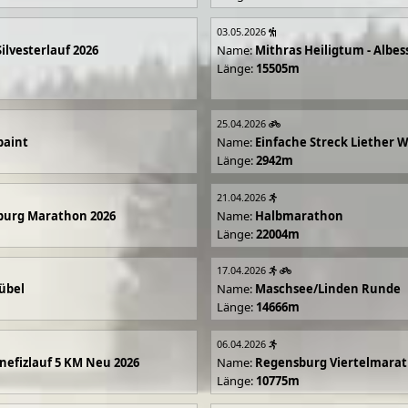
03.05.2026
Silvesterlauf 2026
Name:
Mithras Heiligtum - Albes
Länge:
15505m
25.04.2026
paint
Name:
Einfache Streck Liether 
Länge:
2942m
21.04.2026
burg Marathon 2026
Name:
Halbmarathon
Länge:
22004m
17.04.2026
übel
Name:
Maschsee/Linden Runde
Länge:
14666m
06.04.2026
efizlauf 5 KM Neu 2026
Name:
Regensburg Viertelmarat
Länge:
10775m