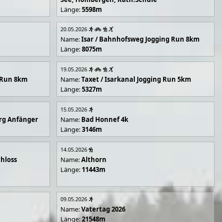
Länge:
5598m
20.05.2026
Name:
Isar / Bahnhofsweg Jogging Run 8km
Länge:
8075m
19.05.2026
g Run 8km
Name:
Taxet / Isarkanal Jogging Run 5km
Länge:
5327m
15.05.2026
rg Anfänger
Name:
Bad Honnef 4k
Länge:
3146m
14.05.2026
hloss
Name:
Althorn
Länge:
11443m
09.05.2026
Name:
Vatertag 2026
Länge:
21548m