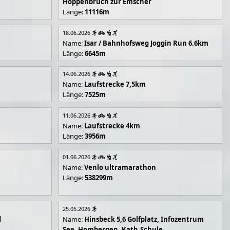
Hoppenbruch zur Emscher
Länge:
11116m
18.06.2026
Name:
Isar / Bahnhofsweg Joggin Run 6.6km
Länge:
6645m
14.06.2026
Name:
Laufstrecke 7,5km
Länge:
7525m
11.06.2026
Name:
Laufstrecke 4km
Länge:
3956m
01.06.2026
Name:
Venlo ultramarathon
Länge:
538299m
25.05.2026
d
Name:
Hinsbeck 5,6 Golfplatz, Infozentrum
See, Hombergen, Kath.Schule