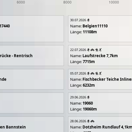
30.07.2026
17440
Name:
Belgien11110
Länge:
11108m
22.07.2026
rücke - Rentrisch
Name:
Laufstrecke 7,7km
Länge:
7715m
05.07.2026
unde
Name:
Fischbecker Teiche Inline
Länge:
6232m
29.06.2026
Name:
19060
Länge:
19060m
28.06.2026
en Bannstein
Name:
Dotzheim Rundlauf 4,1k