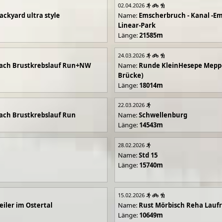
02.04.2026
ackyard ultra style
Name:
Emscherbruch - Kanal -Em
Linear-Park
Länge:
21585m
24.03.2026
ach Brustkrebslauf Run+NW
Name:
Runde KleinHesepe Mepp
Brücke)
Länge:
18014m
22.03.2026
ch Brustkrebslauf Run
Name:
Schwellenburg
Länge:
14543m
28.02.2026
Name:
Std 15
Länge:
15740m
15.02.2026
iler im Ostertal
Name:
Rust Mörbisch Reha Lauf
Länge:
10649m