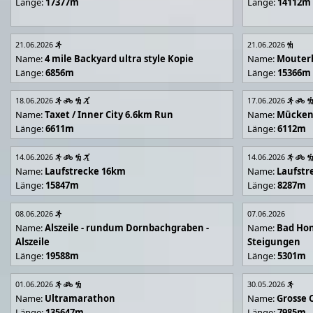
Länge:
17377m
Länge:
14112m
21.06.2026
21.06.2026
Name:
4 mile Backyard ultra style Kopie
Name:
Mouter
Länge:
6856m
Länge:
15366m
18.06.2026
17.06.2026
Name:
Taxet / Inner City 6.6km Run
Name:
Mücken
Länge:
6611m
Länge:
6112m
14.06.2026
14.06.2026
Name:
Laufstrecke 16km
Name:
Laufstr
Länge:
15847m
Länge:
8287m
08.06.2026
07.06.2026
Name:
Alszeile - rundum Dornbachgraben -
Name:
Bad Hon
Alszeile
Steigungen
Länge:
19588m
Länge:
5301m
01.06.2026
30.05.2026
Name:
Ultramarathon
Name:
Grosse 
Länge:
135647m
Länge:
7985m