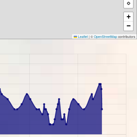
+
−
Leaflet
|
©
OpenStreetMap
contributors