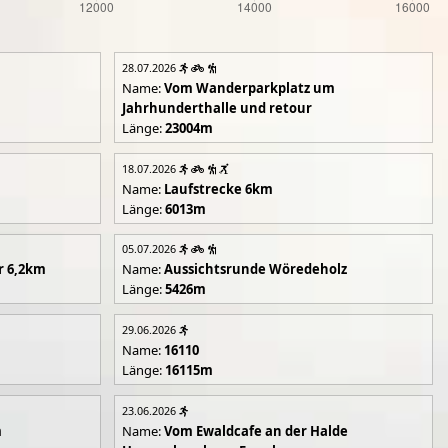
28.07.2026
Name:
Vom Wanderparkplatz um
Jahrhunderthalle und retour
Länge:
23004m
18.07.2026
Name:
Laufstrecke 6km
Länge:
6013m
05.07.2026
r 6,2km
Name:
Aussichtsrunde Wöredeholz
Länge:
5426m
29.06.2026
Name:
16110
Länge:
16115m
23.06.2026
m
Name:
Vom Ewaldcafe an der Halde