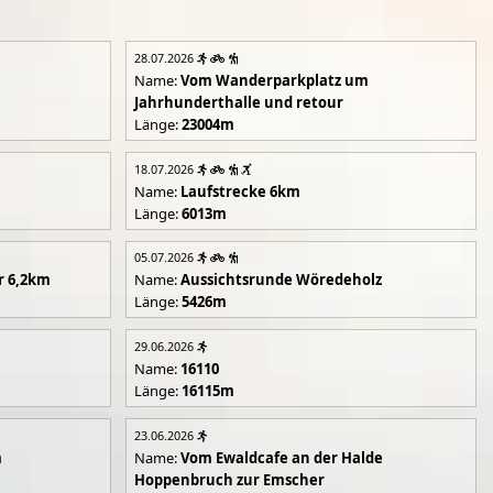
28.07.2026
Name:
Vom Wanderparkplatz um
Jahrhunderthalle und retour
Länge:
23004m
18.07.2026
Name:
Laufstrecke 6km
Länge:
6013m
05.07.2026
r 6,2km
Name:
Aussichtsrunde Wöredeholz
Länge:
5426m
29.06.2026
Name:
16110
Länge:
16115m
23.06.2026
m
Name:
Vom Ewaldcafe an der Halde
Hoppenbruch zur Emscher