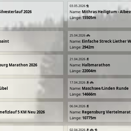
03.05.2026
Silvesterlauf 2026
Name:
Mithras Heiligtum - Albes
Länge:
15505m
25.04.2026
paint
Name:
Einfache Streck Liether 
Länge:
2942m
21.04.2026
burg Marathon 2026
Name:
Halbmarathon
Länge:
22004m
17.04.2026
übel
Name:
Maschsee/Linden Runde
Länge:
14666m
06.04.2026
efizlauf 5 KM Neu 2026
Name:
Regensburg Viertelmarat
Länge:
10775m
02.04.2026