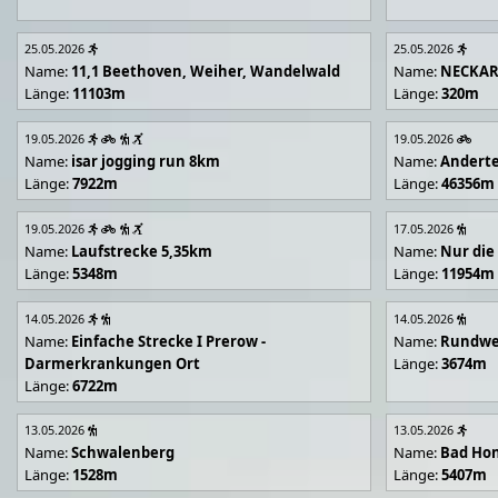
25.05.2026
25.05.2026
Name:
11,1 Beethoven, Weiher, Wandelwald
Name:
NECKA
Länge:
11103m
Länge:
320m
19.05.2026
19.05.2026
Name:
isar jogging run 8km
Name:
Andert
Länge:
7922m
Länge:
46356m
19.05.2026
17.05.2026
Name:
Laufstrecke 5,35km
Name:
Nur die
Länge:
5348m
Länge:
11954m
14.05.2026
14.05.2026
Name:
Einfache Strecke I Prerow -
Name:
Rundwe
Darmerkrankungen Ort
Länge:
3674m
Länge:
6722m
13.05.2026
13.05.2026
Name:
Schwalenberg
Name:
Bad Hon
Länge:
1528m
Länge:
5407m