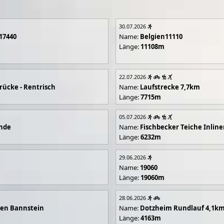
30.07.2026
17440
Name:
Belgien11110
Länge:
11108m
22.07.2026
rücke - Rentrisch
Name:
Laufstrecke 7,7km
Länge:
7715m
05.07.2026
unde
Name:
Fischbecker Teiche Inline
Länge:
6232m
29.06.2026
Name:
19060
Länge:
19060m
28.06.2026
en Bannstein
Name:
Dotzheim Rundlauf 4,1k
Länge:
4163m