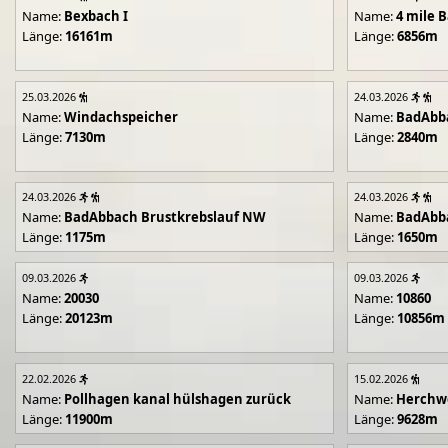
Name:
Bexbach I
Name:
4 mile B
Länge:
16161m
Länge:
6856m
25.03.2026
24.03.2026
Name:
Windachspeicher
Name:
BadAbb
Länge:
7130m
Länge:
2840m
24.03.2026
24.03.2026
Name:
BadAbbach Brustkrebslauf NW
Name:
BadAbba
Länge:
1175m
Länge:
1650m
09.03.2026
09.03.2026
Name:
20030
Name:
10860
Länge:
20123m
Länge:
10856m
22.02.2026
15.02.2026
Name:
Pollhagen kanal hülshagen zurück
Name:
Herchwe
Länge:
11900m
Länge:
9628m