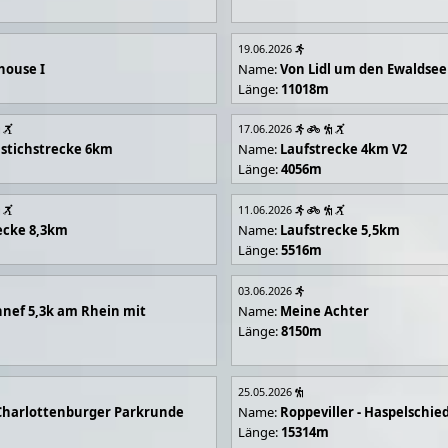
19.06.2026
house I
Name:
Von Lidl um den Ewaldsee
Länge:
11018m
17.06.2026
stichstrecke 6km
Name:
Laufstrecke 4km V2
Länge:
4056m
11.06.2026
ecke 8,3km
Name:
Laufstrecke 5,5km
Länge:
5516m
03.06.2026
nef 5,3k am Rhein mit
Name:
Meine Achter
Länge:
8150m
25.05.2026
Charlottenburger Parkrunde
Name:
Roppeviller - Haspelschie
Länge:
15314m