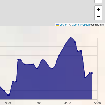
+
−
Leaflet
|
©
OpenStreetMap
contributors