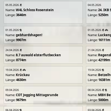
05.05.2026
04.05.2026
Name:
W4L Schloss Rosenstein
Name:
24. IKB 
Länge:
3646m
Länge:
5250m
01.05.2026
01.05.2026
Name:
gebhardshagen!
Name:
Lucken
Länge:
9907m
Länge:
16111m
24.04.2026
21.04.2026
Name:
8.7 auwald elsterflutbecken
Name:
Regens
Länge:
8774m
Länge:
42199m
19.04.2026
19.04.2026
Name:
Krückau
Name:
Betzelh
Länge:
4630m
Länge:
16381m
09.04.2026
08.04.2026
Name:
COT Jogging Mittagsrunde
Name:
MBH Ben
Länge:
9679m
Länge:
5000m
06.04.2026
03.04.2026