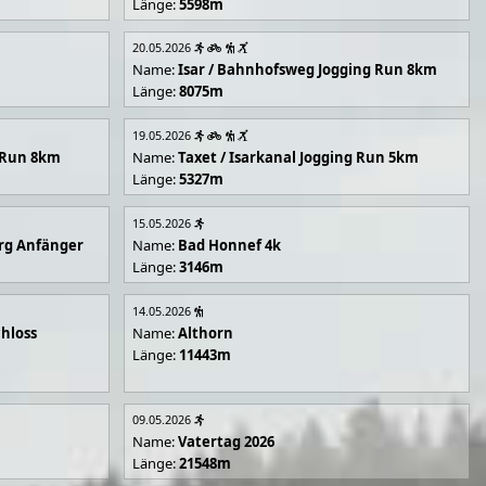
Länge:
5598m
20.05.2026
Name:
Isar / Bahnhofsweg Jogging Run 8km
Länge:
8075m
19.05.2026
g Run 8km
Name:
Taxet / Isarkanal Jogging Run 5km
Länge:
5327m
15.05.2026
rg Anfänger
Name:
Bad Honnef 4k
Länge:
3146m
14.05.2026
hloss
Name:
Althorn
Länge:
11443m
09.05.2026
Name:
Vatertag 2026
Länge:
21548m