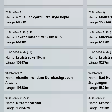
21.06.2026
21.06.2026
Name:
4 mile Backyard ultra style Kopie
Name:
Mouter
Länge:
6856m
Länge:
15366m
18.06.2026
17.06.2026
Name:
Taxet / Inner City 6.6km Run
Name:
Mücken
Länge:
6611m
Länge:
6112m
14.06.2026
14.06.2026
Name:
Laufstrecke 16km
Name:
Laufstr
Länge:
15847m
Länge:
8287m
08.06.2026
07.06.2026
Name:
Alszeile - rundum Dornbachgraben -
Name:
Bad Hon
Alszeile
Steigungen
Länge:
19588m
Länge:
5301m
01.06.2026
30.05.2026
Name:
Ultramarathon
Name:
Grosse 
Länge:
135647m
Länge:
7985m