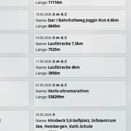
Länge:
11116m
18.06.2026
Name:
Isar / Bahnhofsweg Joggin Run 6.6km
Länge:
6645m
14.06.2026
Name:
Laufstrecke 7,5km
Länge:
7525m
11.06.2026
Name:
Laufstrecke 4km
Länge:
3956m
01.06.2026
Name:
Venlo ultramarathon
Länge:
538299m
25.05.2026
d
Name:
Hinsbeck 5,6 Golfplatz, Infozentrum
See, Hombergen, Kath.Schule