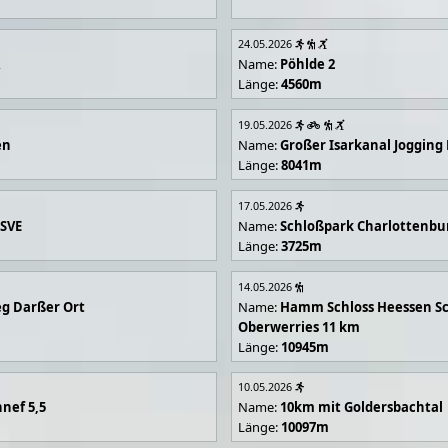
24.05.2026
R
Name:
Pöhlde 2
Länge:
4560m
19.05.2026
en
Name:
Großer Isarkanal Joggin
Länge:
8041m
17.05.2026
 SVE
Name:
Schloßpark Charlottenbu
Länge:
3725m
14.05.2026
g Darßer Ort
Name:
Hamm Schloss Heessen Sc
Oberwerries 11 km
Länge:
10945m
10.05.2026
nef 5,5
Name:
10km mit Goldersbachtal
Länge:
10097m