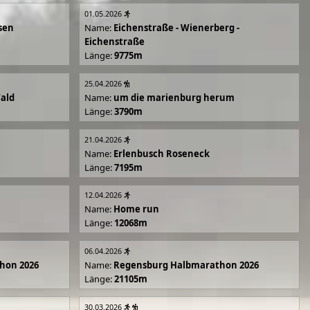
01.05.2026
sen
Name:
Eichenstraße - Wienerberg -
Eichenstraße
Länge:
9775m
25.04.2026
Wald
Name:
um die marienburg herum
Länge:
3790m
21.04.2026
Name:
Erlenbusch Roseneck
Länge:
7195m
12.04.2026
Name:
Home run
Länge:
12068m
06.04.2026
hon 2026
Name:
Regensburg Halbmarathon 2026
Länge:
21105m
30.03.2026