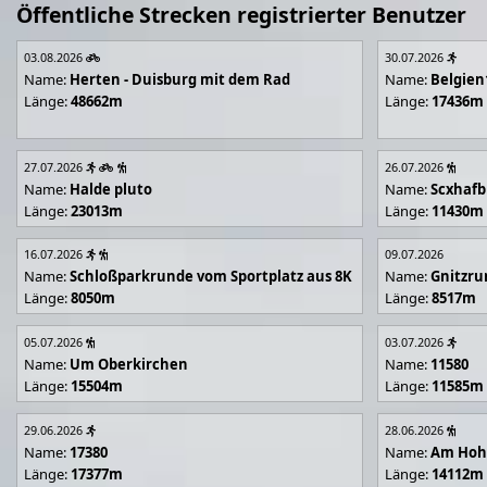
Öffentliche Strecken registrierter Benutzer
03.08.2026
30.07.2026
Name:
Herten - Duisburg mit dem Rad
Name:
Belgien
Länge:
48662m
Länge:
17436m
27.07.2026
26.07.2026
Name:
Halde pluto
Name:
Scxhafb
Länge:
23013m
Länge:
11430m
16.07.2026
09.07.2026
Name:
Schloßparkrunde vom Sportplatz aus 8K
Name:
Gnitzr
Länge:
8050m
Länge:
8517m
05.07.2026
03.07.2026
Name:
Um Oberkirchen
Name:
11580
Länge:
15504m
Länge:
11585m
29.06.2026
28.06.2026
Name:
17380
Name:
Am Hoh
Länge:
17377m
Länge:
14112m