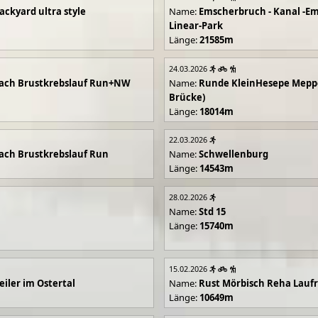
ackyard ultra style
Name:
Emscherbruch - Kanal -Em
Linear-Park
Länge:
21585m
24.03.2026
ach Brustkrebslauf Run+NW
Name:
Runde KleinHesepe Mepp
Brücke)
Länge:
18014m
22.03.2026
ch Brustkrebslauf Run
Name:
Schwellenburg
Länge:
14543m
28.02.2026
Name:
Std 15
Länge:
15740m
15.02.2026
iler im Ostertal
Name:
Rust Mörbisch Reha Lauf
Länge:
10649m