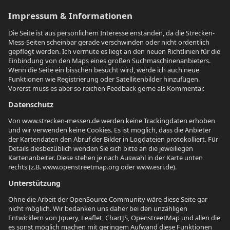
Impressum & Informationen
Die Seite ist aus persönlichem Interesse enstanden, da die Strecken-
Mess-Seiten scheinbar gerade verschwinden oder nicht ordentlich
gepflegt werden. Ich vermute es liegt an den neuen Richtlinien für die
Einbindung von den Maps eines großen Suchmaschinenanbieters.
Wenn die Seite ein bisschen besucht wird, werde ich auch neue
Funktionen wie Registrierung oder Satellitenbilder hinzufügen.
Vorerst muss es aber so reichen Feedback gerne als Kommentar.
Datenschutz
Von www.strecken-messen.de werden keine Trackingdaten erhoben
und wir verwenden keine Cookies. Es ist möglich, dass die Anbieter
der Kartendaten den Abruf der Bilder in Logdateien protokolliert. Für
Details diesbezüblich wenden Sie sich bitte an die jeweiliegen
Kartenanbeiter. Diese stehen je nach Auswahl in der Karte unten
rechts (z.B. www.openstreetmap.org oder www.esri.de).
Unterstützung
Ohne die Arbeit der OpenSource Community wäre diese Seite gar
nicht möglich. Wir bedanken uns daher bei den unzähligen
Entwicklern von Jquery, Leaflet, ChartJS, OpenstreetMap und allen die
es sonst möglich machen mit geringem Aufwand diese Funktionen