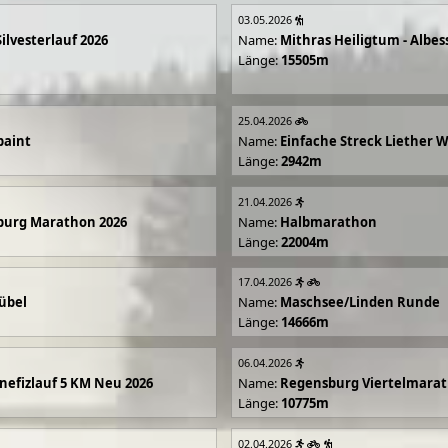
03.05.2026
Silvesterlauf 2026
Name:
Mithras Heiligtum - Albes
Länge:
15505m
25.04.2026
paint
Name:
Einfache Streck Liether 
Länge:
2942m
21.04.2026
burg Marathon 2026
Name:
Halbmarathon
Länge:
22004m
17.04.2026
übel
Name:
Maschsee/Linden Runde
Länge:
14666m
06.04.2026
efizlauf 5 KM Neu 2026
Name:
Regensburg Viertelmarat
Länge:
10775m
02.04.2026