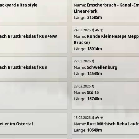
ackyard ultra style
Name:
Emscherbruch - Kanal -Em
Linear-Park
Länge:
21585m
24.03.2026
ach Brustkrebslauf Run+NW
Name:
Runde KleinHesepe Mepp
Brücke)
Länge:
18014m
22.03.2026
ch Brustkrebslauf Run
Name:
Schwellenburg
Länge:
14543m
28.02.2026
Name:
Std 15
Länge:
15740m
15.02.2026
iler im Ostertal
Name:
Rust Mörbisch Reha Lauf
Länge:
10649m