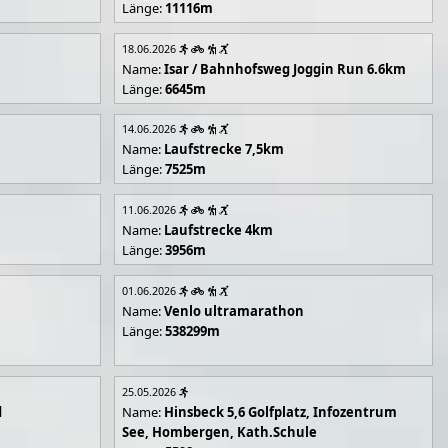
Länge:
11116m
18.06.2026
Name:
Isar / Bahnhofsweg Joggin Run 6.6km
Länge:
6645m
14.06.2026
Name:
Laufstrecke 7,5km
Länge:
7525m
11.06.2026
Name:
Laufstrecke 4km
Länge:
3956m
01.06.2026
Name:
Venlo ultramarathon
Länge:
538299m
25.05.2026
d
Name:
Hinsbeck 5,6 Golfplatz, Infozentrum
See, Hombergen, Kath.Schule