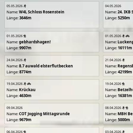
05.05.2026
04.05.2026
Name:
W4L Schloss Rosenstein
Name:
24. IKB 
Länge:
3646m
Länge:
5250m
01.05.2026
01.05.2026
Name:
gebhardshagen!
Name:
Lucken
Länge:
9907m
Länge:
16111m
24.04.2026
21.04.2026
Name:
8.7 auwald elsterflutbecken
Name:
Regens
Länge:
8774m
Länge:
42199m
19.04.2026
19.04.2026
Name:
Krückau
Name:
Betzelh
Länge:
4630m
Länge:
16381m
09.04.2026
08.04.2026
Name:
COT Jogging Mittagsrunde
Name:
MBH Ben
Länge:
9679m
Länge:
5000m
06.04.2026
03.04.2026