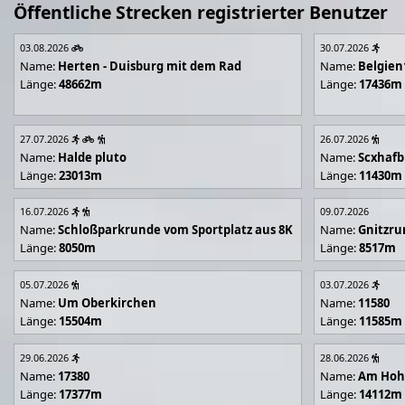
Öffentliche Strecken registrierter Benutzer
03.08.2026
30.07.2026
Name:
Herten - Duisburg mit dem Rad
Name:
Belgien
Länge:
48662m
Länge:
17436m
27.07.2026
26.07.2026
Name:
Halde pluto
Name:
Scxhafb
Länge:
23013m
Länge:
11430m
16.07.2026
09.07.2026
Name:
Schloßparkrunde vom Sportplatz aus 8K
Name:
Gnitzr
Länge:
8050m
Länge:
8517m
05.07.2026
03.07.2026
Name:
Um Oberkirchen
Name:
11580
Länge:
15504m
Länge:
11585m
29.06.2026
28.06.2026
Name:
17380
Name:
Am Hoh
Länge:
17377m
Länge:
14112m