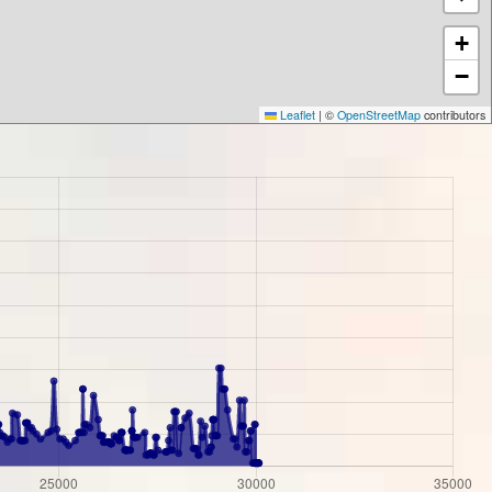
+
−
Leaflet
|
©
OpenStreetMap
contributors