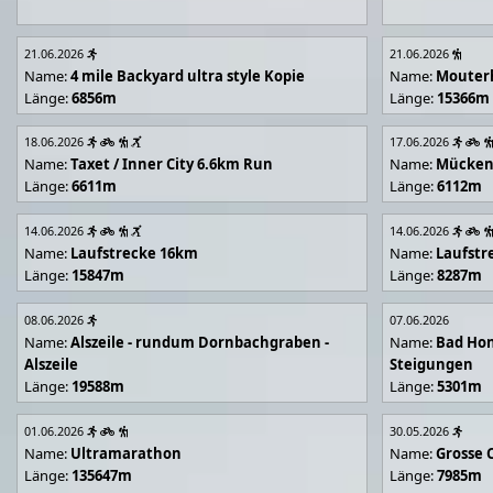
21.06.2026
21.06.2026
Name:
4 mile Backyard ultra style Kopie
Name:
Mouter
Länge:
6856m
Länge:
15366m
18.06.2026
17.06.2026
Name:
Taxet / Inner City 6.6km Run
Name:
Mücken
Länge:
6611m
Länge:
6112m
14.06.2026
14.06.2026
Name:
Laufstrecke 16km
Name:
Laufstr
Länge:
15847m
Länge:
8287m
08.06.2026
07.06.2026
Name:
Alszeile - rundum Dornbachgraben -
Name:
Bad Hon
Alszeile
Steigungen
Länge:
19588m
Länge:
5301m
01.06.2026
30.05.2026
Name:
Ultramarathon
Name:
Grosse 
Länge:
135647m
Länge:
7985m