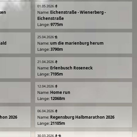
01.05.2026
sen
Name:
Eichenstraße - Wienerberg -
Eichenstraße
Länge:
9775m
25.04.2026
Wald
Name:
um die marienburg herum
Länge:
3790m
21.04.2026
Name:
Erlenbusch Roseneck
Länge:
7195m
12.04.2026
Name:
Home run
Länge:
12068m
06.04.2026
hon 2026
Name:
Regensburg Halbmarathon 2026
Länge:
21105m
30.03.2026