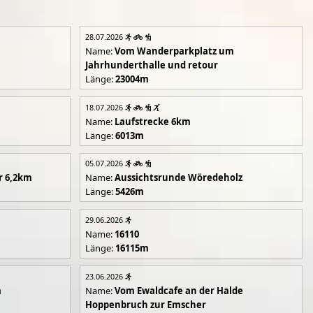
28.07.2026
Name:
Vom Wanderparkplatz um
Jahrhunderthalle und retour
Länge:
23004m
18.07.2026
Name:
Laufstrecke 6km
Länge:
6013m
05.07.2026
r 6,2km
Name:
Aussichtsrunde Wöredeholz
Länge:
5426m
29.06.2026
Name:
16110
Länge:
16115m
23.06.2026
m
Name:
Vom Ewaldcafe an der Halde
Hoppenbruch zur Emscher