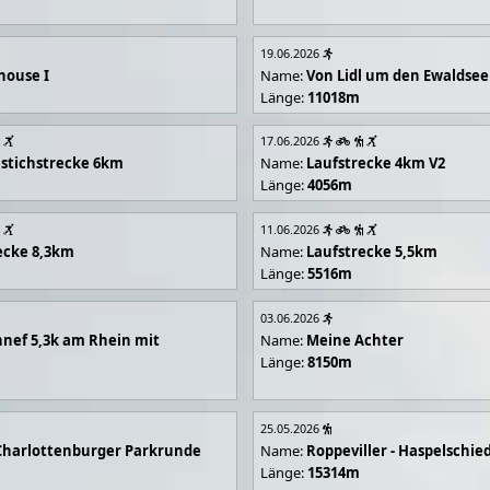
19.06.2026
house I
Name:
Von Lidl um den Ewaldsee
Länge:
11018m
17.06.2026
stichstrecke 6km
Name:
Laufstrecke 4km V2
Länge:
4056m
11.06.2026
ecke 8,3km
Name:
Laufstrecke 5,5km
Länge:
5516m
03.06.2026
nef 5,3k am Rhein mit
Name:
Meine Achter
Länge:
8150m
25.05.2026
Charlottenburger Parkrunde
Name:
Roppeviller - Haspelschie
Länge:
15314m