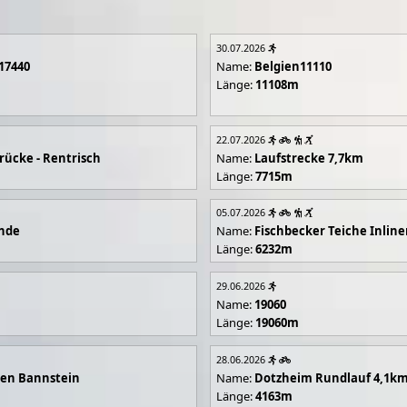
30.07.2026
17440
Name:
Belgien11110
Länge:
11108m
22.07.2026
rücke - Rentrisch
Name:
Laufstrecke 7,7km
Länge:
7715m
05.07.2026
unde
Name:
Fischbecker Teiche Inline
Länge:
6232m
29.06.2026
Name:
19060
Länge:
19060m
28.06.2026
en Bannstein
Name:
Dotzheim Rundlauf 4,1k
Länge:
4163m