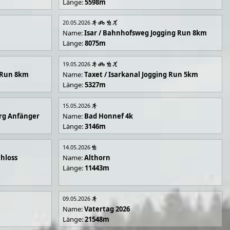
Länge:
5598m
20.05.2026
Name:
Isar / Bahnhofsweg Jogging Run 8km
Länge:
8075m
19.05.2026
g Run 8km
Name:
Taxet / Isarkanal Jogging Run 5km
Länge:
5327m
15.05.2026
rg Anfänger
Name:
Bad Honnef 4k
Länge:
3146m
14.05.2026
hloss
Name:
Althorn
Länge:
11443m
09.05.2026
Name:
Vatertag 2026
Länge:
21548m