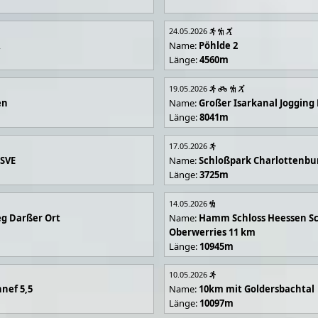
24.05.2026
R
Name:
Pöhlde 2
Länge:
4560m
19.05.2026
en
Name:
Großer Isarkanal Joggin
Länge:
8041m
17.05.2026
 SVE
Name:
Schloßpark Charlottenbu
Länge:
3725m
14.05.2026
g Darßer Ort
Name:
Hamm Schloss Heessen Sc
Oberwerries 11 km
Länge:
10945m
10.05.2026
nef 5,5
Name:
10km mit Goldersbachtal
Länge:
10097m