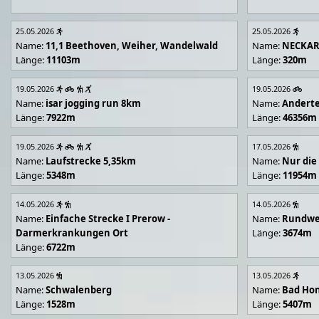
25.05.2026
25.05.2026
Name:
11,1 Beethoven, Weiher, Wandelwald
Name:
NECKA
Länge:
11103m
Länge:
320m
19.05.2026
19.05.2026
Name:
isar jogging run 8km
Name:
Andert
Länge:
7922m
Länge:
46356m
19.05.2026
17.05.2026
Name:
Laufstrecke 5,35km
Name:
Nur die
Länge:
5348m
Länge:
11954m
14.05.2026
14.05.2026
Name:
Einfache Strecke I Prerow -
Name:
Rundwe
Darmerkrankungen Ort
Länge:
3674m
Länge:
6722m
13.05.2026
13.05.2026
Name:
Schwalenberg
Name:
Bad Hon
Länge:
1528m
Länge:
5407m