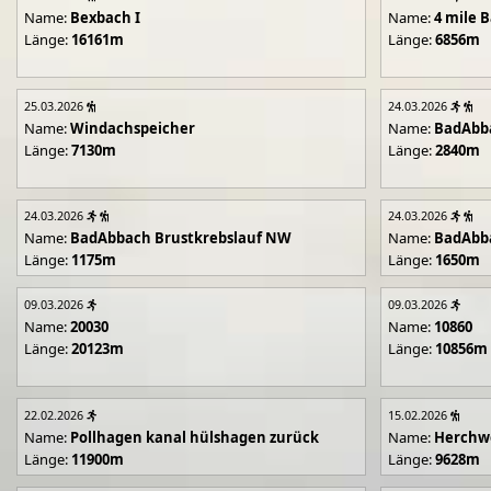
Name:
Bexbach I
Name:
4 mile B
Länge:
16161m
Länge:
6856m
25.03.2026
24.03.2026
Name:
Windachspeicher
Name:
BadAbb
Länge:
7130m
Länge:
2840m
24.03.2026
24.03.2026
Name:
BadAbbach Brustkrebslauf NW
Name:
BadAbba
Länge:
1175m
Länge:
1650m
09.03.2026
09.03.2026
Name:
20030
Name:
10860
Länge:
20123m
Länge:
10856m
22.02.2026
15.02.2026
Name:
Pollhagen kanal hülshagen zurück
Name:
Herchwe
Länge:
11900m
Länge:
9628m