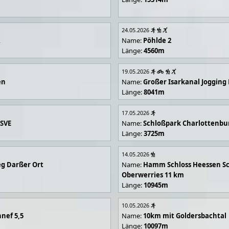
24.05.2026
R
Name:
Pöhlde 2
Länge:
4560m
19.05.2026
en
Name:
Großer Isarkanal Joggin
Länge:
8041m
17.05.2026
 SVE
Name:
Schloßpark Charlottenbu
Länge:
3725m
14.05.2026
g Darßer Ort
Name:
Hamm Schloss Heessen Sc
Oberwerries 11 km
Länge:
10945m
10.05.2026
nef 5,5
Name:
10km mit Goldersbachtal
Länge:
10097m