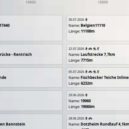
30.07.2026
17440
Name:
Belgien11110
Länge:
11108m
22.07.2026
rücke - Rentrisch
Name:
Laufstrecke 7,7km
Länge:
7715m
05.07.2026
unde
Name:
Fischbecker Teiche Inline
Länge:
6232m
29.06.2026
Name:
19060
Länge:
19060m
28.06.2026
en Bannstein
Name:
Dotzheim Rundlauf 4,1k