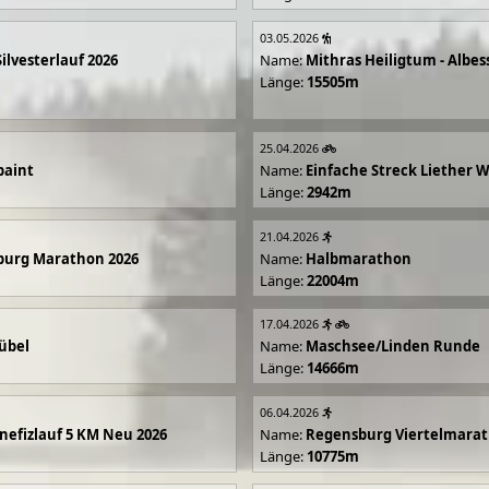
03.05.2026
Silvesterlauf 2026
Name:
Mithras Heiligtum - Albes
Länge:
15505m
25.04.2026
paint
Name:
Einfache Streck Liether 
Länge:
2942m
21.04.2026
burg Marathon 2026
Name:
Halbmarathon
Länge:
22004m
17.04.2026
übel
Name:
Maschsee/Linden Runde
Länge:
14666m
06.04.2026
efizlauf 5 KM Neu 2026
Name:
Regensburg Viertelmarat
Länge:
10775m