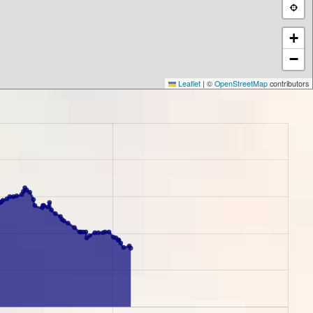
+
−
Leaflet
|
©
OpenStreetMap
contributors