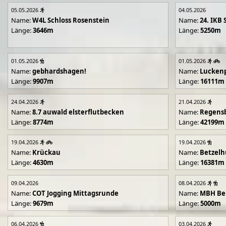
05.05.2026
04.05.2026
Name:
W4L Schloss Rosenstein
Name:
24. IKB 
Länge:
3646m
Länge:
5250m
01.05.2026
01.05.2026
Name:
gebhardshagen!
Name:
Lucken
Länge:
9907m
Länge:
16111m
24.04.2026
21.04.2026
Name:
8.7 auwald elsterflutbecken
Name:
Regens
Länge:
8774m
Länge:
42199m
19.04.2026
19.04.2026
Name:
Krückau
Name:
Betzelh
Länge:
4630m
Länge:
16381m
09.04.2026
08.04.2026
Name:
COT Jogging Mittagsrunde
Name:
MBH Ben
Länge:
9679m
Länge:
5000m
06.04.2026
03.04.2026