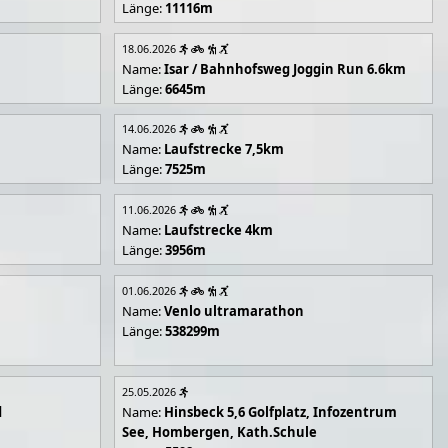
Länge:
11116m
18.06.2026
Name:
Isar / Bahnhofsweg Joggin Run 6.6km
Länge:
6645m
14.06.2026
Name:
Laufstrecke 7,5km
Länge:
7525m
11.06.2026
Name:
Laufstrecke 4km
Länge:
3956m
01.06.2026
Name:
Venlo ultramarathon
Länge:
538299m
25.05.2026
d
Name:
Hinsbeck 5,6 Golfplatz, Infozentrum
See, Hombergen, Kath.Schule