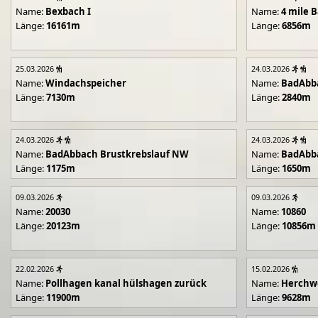
Name:
Bexbach I
Name:
4 mile B
Länge:
16161m
Länge:
6856m
25.03.2026
24.03.2026
Name:
Windachspeicher
Name:
BadAbb
Länge:
7130m
Länge:
2840m
24.03.2026
24.03.2026
Name:
BadAbbach Brustkrebslauf NW
Name:
BadAbba
Länge:
1175m
Länge:
1650m
09.03.2026
09.03.2026
Name:
20030
Name:
10860
Länge:
20123m
Länge:
10856m
22.02.2026
15.02.2026
Name:
Pollhagen kanal hülshagen zurück
Name:
Herchwe
Länge:
11900m
Länge:
9628m