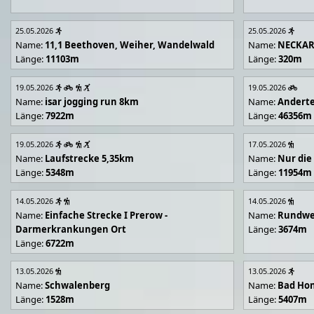
25.05.2026
25.05.2026
Name:
11,1 Beethoven, Weiher, Wandelwald
Name:
NECKA
Länge:
11103m
Länge:
320m
19.05.2026
19.05.2026
Name:
isar jogging run 8km
Name:
Andert
Länge:
7922m
Länge:
46356m
19.05.2026
17.05.2026
Name:
Laufstrecke 5,35km
Name:
Nur die
Länge:
5348m
Länge:
11954m
14.05.2026
14.05.2026
Name:
Einfache Strecke I Prerow -
Name:
Rundwe
Darmerkrankungen Ort
Länge:
3674m
Länge:
6722m
13.05.2026
13.05.2026
Name:
Schwalenberg
Name:
Bad Hon
Länge:
1528m
Länge:
5407m