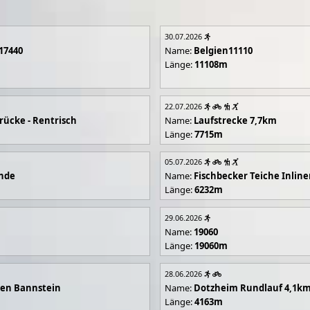
30.07.2026
17440
Name:
Belgien11110
Länge:
11108m
22.07.2026
rücke - Rentrisch
Name:
Laufstrecke 7,7km
Länge:
7715m
05.07.2026
unde
Name:
Fischbecker Teiche Inline
Länge:
6232m
29.06.2026
Name:
19060
Länge:
19060m
28.06.2026
en Bannstein
Name:
Dotzheim Rundlauf 4,1k
Länge:
4163m