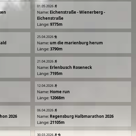
01.05.2026
sen
Name:
Eichenstraße - Wienerberg -
Eichenstraße
Länge:
9775m
25.04.2026
Wald
Name:
um die marienburg herum
Länge:
3790m
21.04.2026
Name:
Erlenbusch Roseneck
Länge:
7195m
12.04.2026
Name:
Home run
Länge:
12068m
06.04.2026
hon 2026
Name:
Regensburg Halbmarathon 2026
Länge:
21105m
30.03.2026