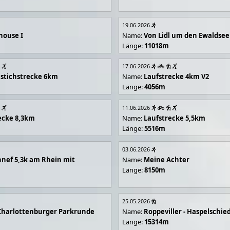
19.06.2026
house I
Name:
Von Lidl um den Ewaldsee
Länge:
11018m
17.06.2026
stichstrecke 6km
Name:
Laufstrecke 4km V2
Länge:
4056m
11.06.2026
ecke 8,3km
Name:
Laufstrecke 5,5km
Länge:
5516m
03.06.2026
nef 5,3k am Rhein mit
Name:
Meine Achter
Länge:
8150m
25.05.2026
Charlottenburger Parkrunde
Name:
Roppeviller - Haspelschie
Länge:
15314m