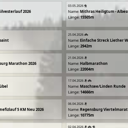
03.05.2026
Silvesterlauf 2026
Name:
Mithras Heiligtum - Albes
Länge:
15505m
25.04.2026
paint
Name:
Einfache Streck Liether 
Länge:
2942m
21.04.2026
burg Marathon 2026
Name:
Halbmarathon
Länge:
22004m
17.04.2026
übel
Name:
Maschsee/Linden Runde
Länge:
14666m
06.04.2026
efizlauf 5 KM Neu 2026
Name:
Regensburg Viertelmarat
Länge:
10775m
02.04.2026