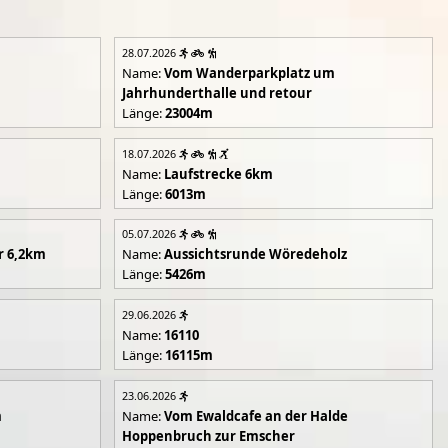
28.07.2026
Name:
Vom Wanderparkplatz um
Jahrhunderthalle und retour
Länge:
23004m
18.07.2026
Name:
Laufstrecke 6km
Länge:
6013m
05.07.2026
r 6,2km
Name:
Aussichtsrunde Wöredeholz
Länge:
5426m
29.06.2026
Name:
16110
Länge:
16115m
23.06.2026
m
Name:
Vom Ewaldcafe an der Halde
Hoppenbruch zur Emscher