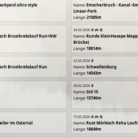
ackyard ultra style
Name:
Emscherbruch - Kanal -Em
Linear-Park
Länge:
21585m
24.03.2026
ach Brustkrebslauf Run+NW
Name:
Runde KleinHesepe Mepp
Brücke)
Länge:
18014m
22.03.2026
ch Brustkrebslauf Run
Name:
Schwellenburg
Länge:
14543m
28.02.2026
Name:
Std 15
Länge:
15740m
15.02.2026
iler im Ostertal
Name:
Rust Mörbisch Reha Lauf
Länge:
10649m