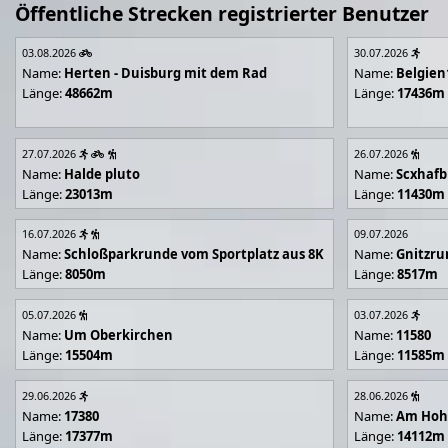
Öffentliche Strecken registrierter Benutzer
03.08.2026
30.07.2026
Name:
Herten - Duisburg mit dem Rad
Name:
Belgien
Länge:
48662m
Länge:
17436m
27.07.2026
26.07.2026
Name:
Halde pluto
Name:
Scxhafb
Länge:
23013m
Länge:
11430m
16.07.2026
09.07.2026
Name:
Schloßparkrunde vom Sportplatz aus 8K
Name:
Gnitzr
Länge:
8050m
Länge:
8517m
05.07.2026
03.07.2026
Name:
Um Oberkirchen
Name:
11580
Länge:
15504m
Länge:
11585m
29.06.2026
28.06.2026
Name:
17380
Name:
Am Hoh
Länge:
17377m
Länge:
14112m