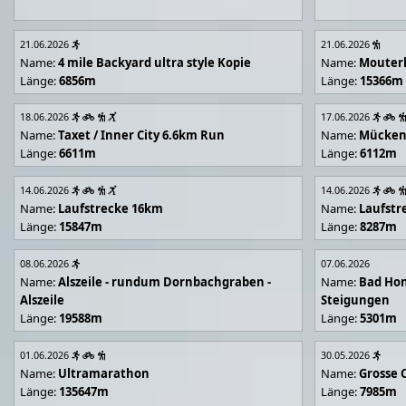
21.06.2026
21.06.2026
Name:
4 mile Backyard ultra style Kopie
Name:
Mouter
Länge:
6856m
Länge:
15366m
18.06.2026
17.06.2026
Name:
Taxet / Inner City 6.6km Run
Name:
Mücken
Länge:
6611m
Länge:
6112m
14.06.2026
14.06.2026
Name:
Laufstrecke 16km
Name:
Laufstr
Länge:
15847m
Länge:
8287m
08.06.2026
07.06.2026
Name:
Alszeile - rundum Dornbachgraben -
Name:
Bad Hon
Alszeile
Steigungen
Länge:
19588m
Länge:
5301m
01.06.2026
30.05.2026
Name:
Ultramarathon
Name:
Grosse 
Länge:
135647m
Länge:
7985m