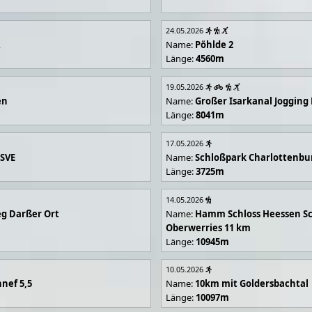
24.05.2026
R
Name:
Pöhlde 2
Länge:
4560m
19.05.2026
en
Name:
Großer Isarkanal Joggin
Länge:
8041m
17.05.2026
 SVE
Name:
Schloßpark Charlottenbu
Länge:
3725m
14.05.2026
g Darßer Ort
Name:
Hamm Schloss Heessen Sc
Oberwerries 11 km
Länge:
10945m
10.05.2026
nef 5,5
Name:
10km mit Goldersbachtal
Länge:
10097m