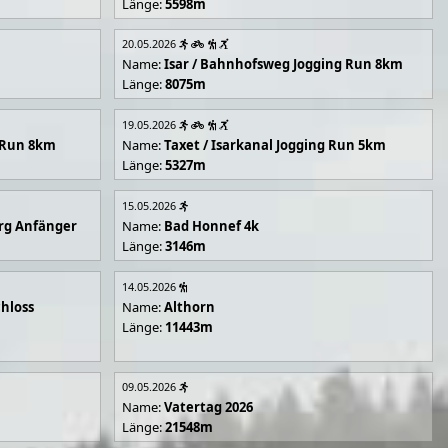
Länge:
5598m
20.05.2026
Name:
Isar / Bahnhofsweg Jogging Run 8km
Länge:
8075m
19.05.2026
g Run 8km
Name:
Taxet / Isarkanal Jogging Run 5km
Länge:
5327m
15.05.2026
rg Anfänger
Name:
Bad Honnef 4k
Länge:
3146m
14.05.2026
hloss
Name:
Althorn
Länge:
11443m
09.05.2026
Name:
Vatertag 2026
Länge:
21548m