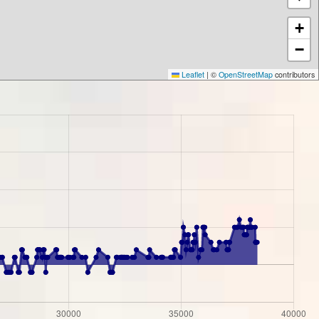
+
−
Leaflet
|
©
OpenStreetMap
contributors