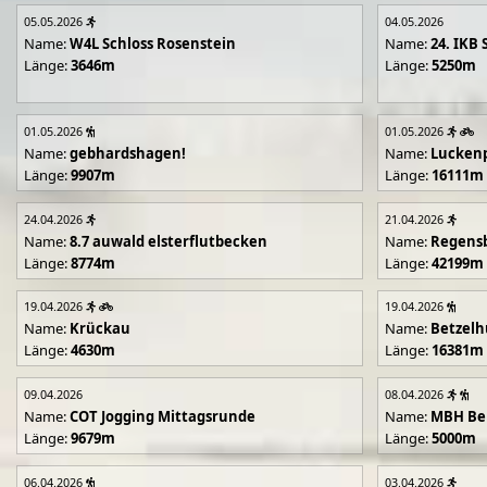
05.05.2026
04.05.2026
Name:
W4L Schloss Rosenstein
Name:
24. IKB 
Länge:
3646m
Länge:
5250m
01.05.2026
01.05.2026
Name:
gebhardshagen!
Name:
Lucken
Länge:
9907m
Länge:
16111m
24.04.2026
21.04.2026
Name:
8.7 auwald elsterflutbecken
Name:
Regens
Länge:
8774m
Länge:
42199m
19.04.2026
19.04.2026
Name:
Krückau
Name:
Betzelh
Länge:
4630m
Länge:
16381m
09.04.2026
08.04.2026
Name:
COT Jogging Mittagsrunde
Name:
MBH Ben
Länge:
9679m
Länge:
5000m
06.04.2026
03.04.2026