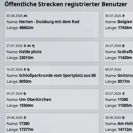
Öffentliche Strecken registrierter Benutzer
03.08.2026
30.07.2026
Name:
Herten - Duisburg mit dem Rad
Name:
Belgien
Länge:
48662m
Länge:
17436m
27.07.2026
26.07.2026
Name:
Halde pluto
Name:
Scxhafb
Länge:
23013m
Länge:
11430m
16.07.2026
09.07.2026
Name:
Schloßparkrunde vom Sportplatz aus 8K
Name:
Gnitzr
Länge:
8050m
Länge:
8517m
05.07.2026
03.07.2026
Name:
Um Oberkirchen
Name:
11580
Länge:
15504m
Länge:
11585m
29.06.2026
28.06.2026
Name:
17380
Name:
Am Hoh
Länge:
17377m
Länge:
14112m