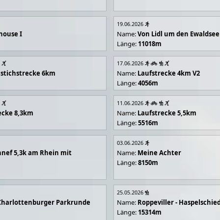
19.06.2026
house I
Name:
Von Lidl um den Ewaldsee
Länge:
11018m
17.06.2026
stichstrecke 6km
Name:
Laufstrecke 4km V2
Länge:
4056m
11.06.2026
ecke 8,3km
Name:
Laufstrecke 5,5km
Länge:
5516m
03.06.2026
nef 5,3k am Rhein mit
Name:
Meine Achter
Länge:
8150m
25.05.2026
Charlottenburger Parkrunde
Name:
Roppeviller - Haspelschie
Länge:
15314m