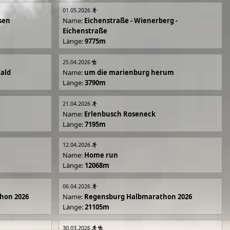
01.05.2026
sen
Name:
Eichenstraße - Wienerberg -
Eichenstraße
Länge:
9775m
25.04.2026
Wald
Name:
um die marienburg herum
Länge:
3790m
21.04.2026
Name:
Erlenbusch Roseneck
Länge:
7195m
12.04.2026
Name:
Home run
Länge:
12068m
06.04.2026
hon 2026
Name:
Regensburg Halbmarathon 2026
Länge:
21105m
30.03.2026