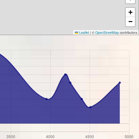
+
−
Leaflet
|
©
OpenStreetMap
contributors