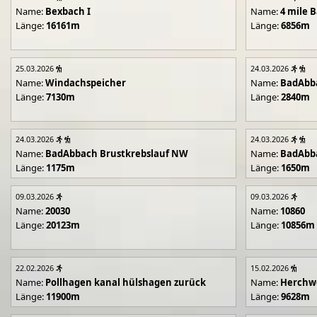
Name:
Bexbach I
Name:
4 mile B
Länge:
16161m
Länge:
6856m
25.03.2026
24.03.2026
Name:
Windachspeicher
Name:
BadAbb
Länge:
7130m
Länge:
2840m
24.03.2026
24.03.2026
Name:
BadAbbach Brustkrebslauf NW
Name:
BadAbba
Länge:
1175m
Länge:
1650m
09.03.2026
09.03.2026
Name:
20030
Name:
10860
Länge:
20123m
Länge:
10856m
22.02.2026
15.02.2026
Name:
Pollhagen kanal hülshagen zurück
Name:
Herchwe
Länge:
11900m
Länge:
9628m