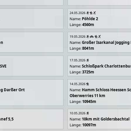
24.05.2026
R
Name:
Pöhlde 2
Länge:
4560m
19.05.2026
en
Name:
Großer Isarkanal Joggin
Länge:
8041m
17.05.2026
 SVE
Name:
Schloßpark Charlottenbu
Länge:
3725m
14.05.2026
g Darßer Ort
Name:
Hamm Schloss Heessen Sc
Oberwerries 11 km
Länge:
10945m
10.05.2026
nef 5,5
Name:
10km mit Goldersbachtal
Länge:
10097m