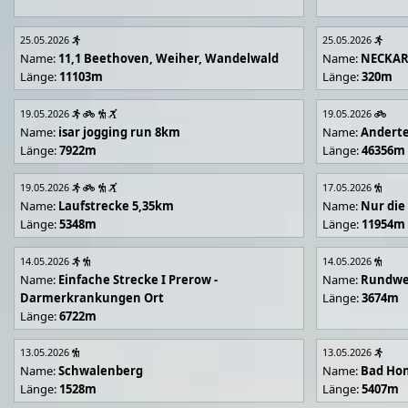
25.05.2026
25.05.2026
Name:
11,1 Beethoven, Weiher, Wandelwald
Name:
NECKA
Länge:
11103m
Länge:
320m
19.05.2026
19.05.2026
Name:
isar jogging run 8km
Name:
Andert
Länge:
7922m
Länge:
46356m
19.05.2026
17.05.2026
Name:
Laufstrecke 5,35km
Name:
Nur die
Länge:
5348m
Länge:
11954m
14.05.2026
14.05.2026
Name:
Einfache Strecke I Prerow -
Name:
Rundwe
Darmerkrankungen Ort
Länge:
3674m
Länge:
6722m
13.05.2026
13.05.2026
Name:
Schwalenberg
Name:
Bad Hon
Länge:
1528m
Länge:
5407m