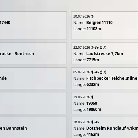
30.07.2026
17440
Name:
Belgien11110
Länge:
11108m
22.07.2026
rücke - Rentrisch
Name:
Laufstrecke 7,7km
Länge:
7715m
05.07.2026
unde
Name:
Fischbecker Teiche Inline
Länge:
6232m
29.06.2026
Name:
19060
Länge:
19060m
28.06.2026
en Bannstein
Name:
Dotzheim Rundlauf 4,1k
Länge:
4163m