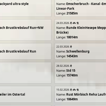
ackyard ultra style
Name:
Emscherbruch - Kanal -Em
Linear-Park
Länge:
21585m
24.03.2026
ach Brustkrebslauf Run+NW
Name:
Runde KleinHesepe Mepp
Brücke)
Länge:
18014m
22.03.2026
ch Brustkrebslauf Run
Name:
Schwellenburg
Länge:
14543m
28.02.2026
Name:
Std 15
Länge:
15740m
15.02.2026
iler im Ostertal
Name:
Rust Mörbisch Reha Lauf
Länge:
10649m