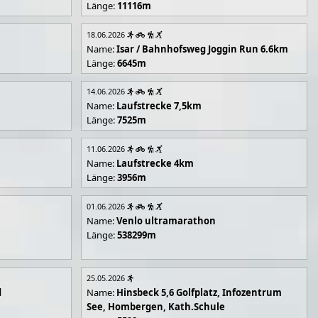
Länge:
11116m
18.06.2026
Name:
Isar / Bahnhofsweg Joggin Run 6.6km
Länge:
6645m
14.06.2026
Name:
Laufstrecke 7,5km
Länge:
7525m
11.06.2026
Name:
Laufstrecke 4km
Länge:
3956m
01.06.2026
Name:
Venlo ultramarathon
Länge:
538299m
25.05.2026
d
Name:
Hinsbeck 5,6 Golfplatz, Infozentrum
See, Hombergen, Kath.Schule