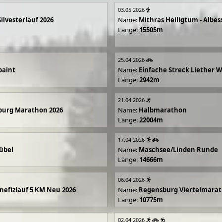
03.05.2026
Silvesterlauf 2026
Name:
Mithras Heiligtum - Albes
Länge:
15505m
25.04.2026
paint
Name:
Einfache Streck Liether 
Länge:
2942m
21.04.2026
burg Marathon 2026
Name:
Halbmarathon
Länge:
22004m
17.04.2026
übel
Name:
Maschsee/Linden Runde
Länge:
14666m
06.04.2026
efizlauf 5 KM Neu 2026
Name:
Regensburg Viertelmarat
Länge:
10775m
02.04.2026