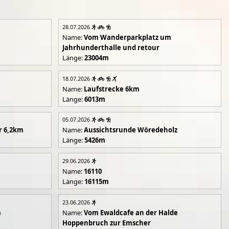
28.07.2026
Name:
Vom Wanderparkplatz um
Jahrhunderthalle und retour
Länge:
23004m
18.07.2026
Name:
Laufstrecke 6km
Länge:
6013m
05.07.2026
r 6,2km
Name:
Aussichtsrunde Wöredeholz
Länge:
5426m
29.06.2026
Name:
16110
Länge:
16115m
23.06.2026
m
Name:
Vom Ewaldcafe an der Halde
Hoppenbruch zur Emscher