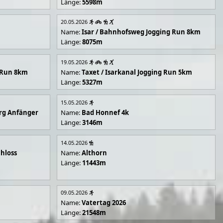
Länge:
5598m
20.05.2026
Name:
Isar / Bahnhofsweg Jogging Run 8km
Länge:
8075m
19.05.2026
g Run 8km
Name:
Taxet / Isarkanal Jogging Run 5km
Länge:
5327m
15.05.2026
rg Anfänger
Name:
Bad Honnef 4k
Länge:
3146m
14.05.2026
hloss
Name:
Althorn
Länge:
11443m
09.05.2026
Name:
Vatertag 2026
Länge:
21548m