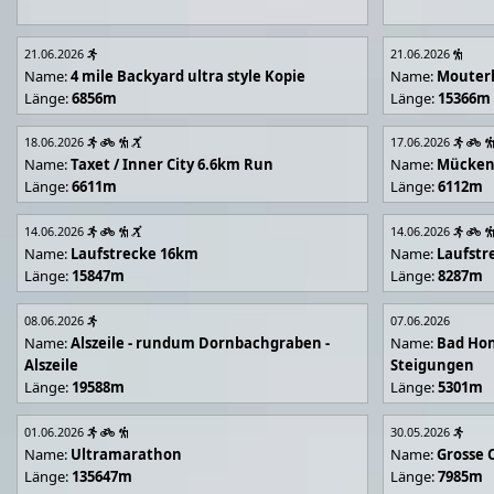
21.06.2026
21.06.2026
Name:
4 mile Backyard ultra style Kopie
Name:
Mouter
Länge:
6856m
Länge:
15366m
18.06.2026
17.06.2026
Name:
Taxet / Inner City 6.6km Run
Name:
Mücken
Länge:
6611m
Länge:
6112m
14.06.2026
14.06.2026
Name:
Laufstrecke 16km
Name:
Laufstr
Länge:
15847m
Länge:
8287m
08.06.2026
07.06.2026
Name:
Alszeile - rundum Dornbachgraben -
Name:
Bad Hon
Alszeile
Steigungen
Länge:
19588m
Länge:
5301m
01.06.2026
30.05.2026
Name:
Ultramarathon
Name:
Grosse 
Länge:
135647m
Länge:
7985m