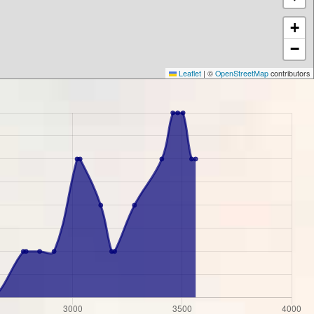
+
−
Leaflet
|
©
OpenStreetMap
contributors