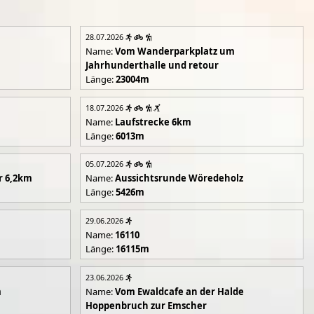
28.07.2026
Name:
Vom Wanderparkplatz um
Jahrhunderthalle und retour
Länge:
23004m
18.07.2026
Name:
Laufstrecke 6km
Länge:
6013m
05.07.2026
r 6,2km
Name:
Aussichtsrunde Wöredeholz
Länge:
5426m
29.06.2026
Name:
16110
Länge:
16115m
23.06.2026
m
Name:
Vom Ewaldcafe an der Halde
Hoppenbruch zur Emscher