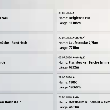
30.07.2026
17440
Name:
Belgien11110
Länge:
11108m
22.07.2026
rücke - Rentrisch
Name:
Laufstrecke 7,7km
Länge:
7715m
05.07.2026
unde
Name:
Fischbecker Teiche Inline
Länge:
6232m
29.06.2026
Name:
19060
Länge:
19060m
28.06.2026
en Bannstein
Name:
Dotzheim Rundlauf 4,1k
Länge:
4163m