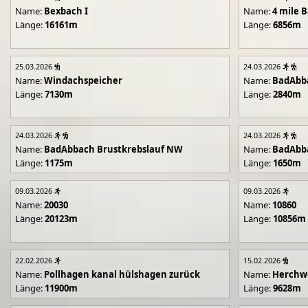
Name:
Bexbach I
Name:
4 mile B
Länge:
16161m
Länge:
6856m
25.03.2026
24.03.2026
Name:
Windachspeicher
Name:
BadAbb
Länge:
7130m
Länge:
2840m
24.03.2026
24.03.2026
Name:
BadAbbach Brustkrebslauf NW
Name:
BadAbba
Länge:
1175m
Länge:
1650m
09.03.2026
09.03.2026
Name:
20030
Name:
10860
Länge:
20123m
Länge:
10856m
22.02.2026
15.02.2026
Name:
Pollhagen kanal hülshagen zurück
Name:
Herchwe
Länge:
11900m
Länge:
9628m