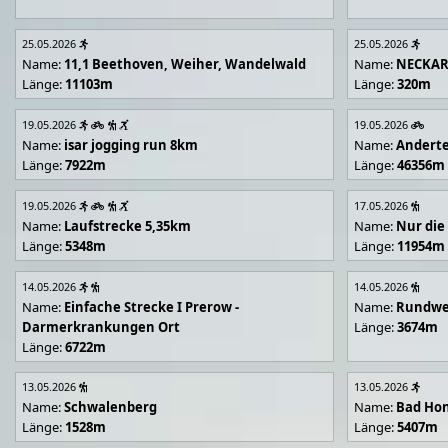
25.05.2026
25.05.2026
Name:
11,1 Beethoven, Weiher, Wandelwald
Name:
NECKA
Länge:
11103m
Länge:
320m
19.05.2026
19.05.2026
Name:
isar jogging run 8km
Name:
Andert
Länge:
7922m
Länge:
46356m
19.05.2026
17.05.2026
Name:
Laufstrecke 5,35km
Name:
Nur die
Länge:
5348m
Länge:
11954m
14.05.2026
14.05.2026
Name:
Einfache Strecke I Prerow -
Name:
Rundwe
Darmerkrankungen Ort
Länge:
3674m
Länge:
6722m
13.05.2026
13.05.2026
Name:
Schwalenberg
Name:
Bad Hon
Länge:
1528m
Länge:
5407m