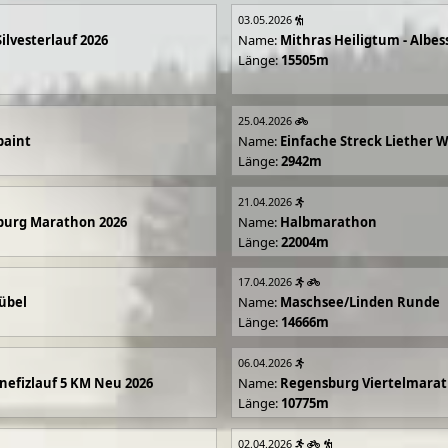
03.05.2026
Silvesterlauf 2026
Name:
Mithras Heiligtum - Albes
Länge:
15505m
25.04.2026
paint
Name:
Einfache Streck Liether 
Länge:
2942m
21.04.2026
burg Marathon 2026
Name:
Halbmarathon
Länge:
22004m
17.04.2026
übel
Name:
Maschsee/Linden Runde
Länge:
14666m
06.04.2026
efizlauf 5 KM Neu 2026
Name:
Regensburg Viertelmarat
Länge:
10775m
02.04.2026