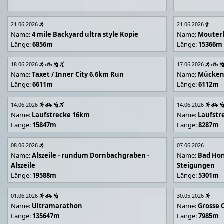
21.06.2026
21.06.2026
Name:
4 mile Backyard ultra style Kopie
Name:
Mouter
Länge:
6856m
Länge:
15366m
18.06.2026
17.06.2026
Name:
Taxet / Inner City 6.6km Run
Name:
Mücken
Länge:
6611m
Länge:
6112m
14.06.2026
14.06.2026
Name:
Laufstrecke 16km
Name:
Laufstr
Länge:
15847m
Länge:
8287m
08.06.2026
07.06.2026
Name:
Alszeile - rundum Dornbachgraben -
Name:
Bad Hon
Alszeile
Steigungen
Länge:
19588m
Länge:
5301m
01.06.2026
30.05.2026
Name:
Ultramarathon
Name:
Grosse 
Länge:
135647m
Länge:
7985m