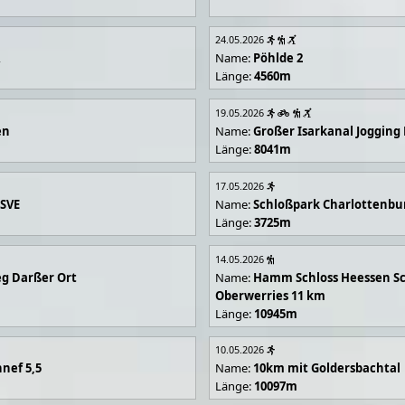
24.05.2026
R
Name:
Pöhlde 2
Länge:
4560m
19.05.2026
en
Name:
Großer Isarkanal Joggin
Länge:
8041m
17.05.2026
 SVE
Name:
Schloßpark Charlottenbu
Länge:
3725m
14.05.2026
g Darßer Ort
Name:
Hamm Schloss Heessen Sc
Oberwerries 11 km
Länge:
10945m
10.05.2026
nef 5,5
Name:
10km mit Goldersbachtal
Länge:
10097m