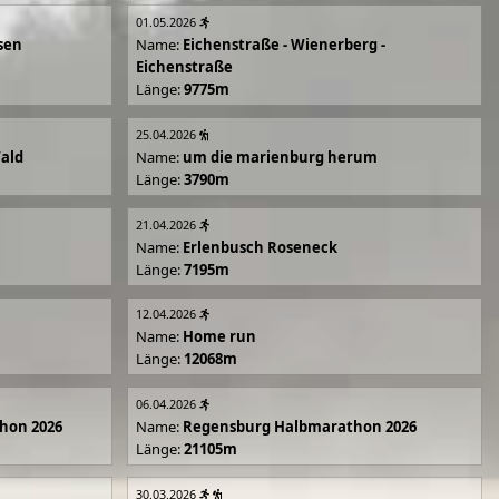
01.05.2026
sen
Name:
Eichenstraße - Wienerberg -
Eichenstraße
Länge:
9775m
25.04.2026
Wald
Name:
um die marienburg herum
Länge:
3790m
21.04.2026
Name:
Erlenbusch Roseneck
Länge:
7195m
12.04.2026
Name:
Home run
Länge:
12068m
06.04.2026
hon 2026
Name:
Regensburg Halbmarathon 2026
Länge:
21105m
30.03.2026