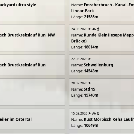
ackyard ultra style
Name:
Emscherbruch - Kanal -Em
Linear-Park
Länge:
21585m
24.03.2026
ach Brustkrebslauf Run+NW
Name:
Runde KleinHesepe Mepp
Brücke)
Länge:
18014m
22.03.2026
ch Brustkrebslauf Run
Name:
Schwellenburg
Länge:
14543m
28.02.2026
Name:
Std 15
Länge:
15740m
15.02.2026
iler im Ostertal
Name:
Rust Mörbisch Reha Lauf
Länge:
10649m