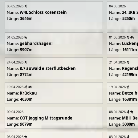
05.05.2026
04.05.2026
Name:
W4L Schloss Rosenstein
Name:
24. IKB 
Länge:
3646m
Länge:
5250m
01.05.2026
01.05.2026
Name:
gebhardshagen!
Name:
Lucken
Länge:
9907m
Länge:
16111m
24.04.2026
21.04.2026
Name:
8.7 auwald elsterflutbecken
Name:
Regens
Länge:
8774m
Länge:
42199m
19.04.2026
19.04.2026
Name:
Krückau
Name:
Betzelh
Länge:
4630m
Länge:
16381m
09.04.2026
08.04.2026
Name:
COT Jogging Mittagsrunde
Name:
MBH Ben
Länge:
9679m
Länge:
5000m
06.04.2026
03.04.2026