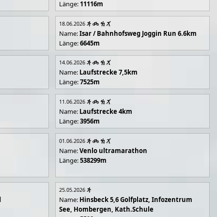
Länge:
11116m
18.06.2026
Name:
Isar / Bahnhofsweg Joggin Run 6.6km
Länge:
6645m
14.06.2026
Name:
Laufstrecke 7,5km
Länge:
7525m
11.06.2026
Name:
Laufstrecke 4km
Länge:
3956m
01.06.2026
Name:
Venlo ultramarathon
Länge:
538299m
25.05.2026
d
Name:
Hinsbeck 5,6 Golfplatz, Infozentrum
See, Hombergen, Kath.Schule