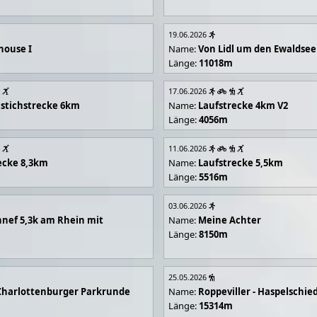
19.06.2026
house I
Name:
Von Lidl um den Ewaldsee
Länge:
11018m
17.06.2026
stichstrecke 6km
Name:
Laufstrecke 4km V2
Länge:
4056m
11.06.2026
ecke 8,3km
Name:
Laufstrecke 5,5km
Länge:
5516m
03.06.2026
nef 5,3k am Rhein mit
Name:
Meine Achter
Länge:
8150m
25.05.2026
Charlottenburger Parkrunde
Name:
Roppeviller - Haspelschie
Länge:
15314m