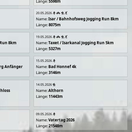
Länge:
5598m
20.05.2026
Name:
Isar / Bahnhofsweg Jogging Run 8km
Länge:
8075m
19.05.2026
g Run 8km
Name:
Taxet / Isarkanal Jogging Run 5km
Länge:
5327m
15.05.2026
rg Anfänger
Name:
Bad Honnef 4k
Länge:
3146m
14.05.2026
hloss
Name:
Althorn
Länge:
11443m
09.05.2026
Name:
Vatertag 2026
Länge:
21548m