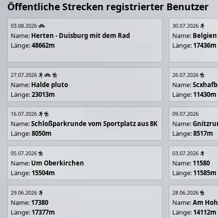
Öffentliche Strecken registrierter Benutzer
03.08.2026
30.07.2026
Name:
Herten - Duisburg mit dem Rad
Name:
Belgien
Länge:
48662m
Länge:
17436m
27.07.2026
26.07.2026
Name:
Halde pluto
Name:
Scxhafb
Länge:
23013m
Länge:
11430m
16.07.2026
09.07.2026
Name:
Schloßparkrunde vom Sportplatz aus 8K
Name:
Gnitzr
Länge:
8050m
Länge:
8517m
05.07.2026
03.07.2026
Name:
Um Oberkirchen
Name:
11580
Länge:
15504m
Länge:
11585m
29.06.2026
28.06.2026
Name:
17380
Name:
Am Hoh
Länge:
17377m
Länge:
14112m