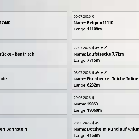
30.07.2026
17440
Name:
Belgien11110
Länge:
11108m
22.07.2026
rücke - Rentrisch
Name:
Laufstrecke 7,7km
Länge:
7715m
05.07.2026
unde
Name:
Fischbecker Teiche Inline
Länge:
6232m
29.06.2026
Name:
19060
Länge:
19060m
28.06.2026
en Bannstein
Name:
Dotzheim Rundlauf 4,1k
Länge:
4163m