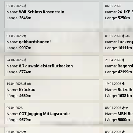
05.05.2026
04.05.2026
Name:
W4L Schloss Rosenstein
Name:
24. IKB 
Länge:
3646m
Länge:
5250m
01.05.2026
01.05.2026
Name:
gebhardshagen!
Name:
Lucken
Länge:
9907m
Länge:
16111m
24.04.2026
21.04.2026
Name:
8.7 auwald elsterflutbecken
Name:
Regens
Länge:
8774m
Länge:
42199m
19.04.2026
19.04.2026
Name:
Krückau
Name:
Betzelh
Länge:
4630m
Länge:
16381m
09.04.2026
08.04.2026
Name:
COT Jogging Mittagsrunde
Name:
MBH Ben
Länge:
9679m
Länge:
5000m
06.04.2026
03.04.2026