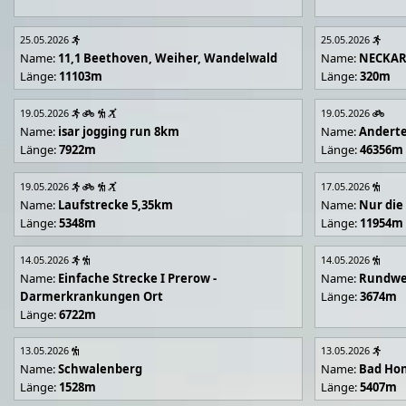
25.05.2026
25.05.2026
Name:
11,1 Beethoven, Weiher, Wandelwald
Name:
NECKA
Länge:
11103m
Länge:
320m
19.05.2026
19.05.2026
Name:
isar jogging run 8km
Name:
Andert
Länge:
7922m
Länge:
46356m
19.05.2026
17.05.2026
Name:
Laufstrecke 5,35km
Name:
Nur die
Länge:
5348m
Länge:
11954m
14.05.2026
14.05.2026
Name:
Einfache Strecke I Prerow -
Name:
Rundwe
Darmerkrankungen Ort
Länge:
3674m
Länge:
6722m
13.05.2026
13.05.2026
Name:
Schwalenberg
Name:
Bad Hon
Länge:
1528m
Länge:
5407m