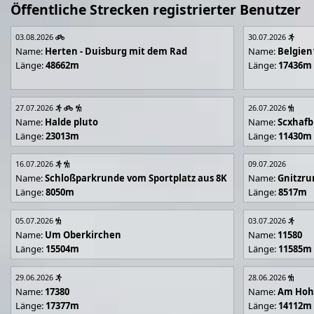
Öffentliche Strecken registrierter Benutzer
03.08.2026
30.07.2026
Name:
Herten - Duisburg mit dem Rad
Name:
Belgien
Länge:
48662m
Länge:
17436m
27.07.2026
26.07.2026
Name:
Halde pluto
Name:
Scxhafb
Länge:
23013m
Länge:
11430m
16.07.2026
09.07.2026
Name:
Schloßparkrunde vom Sportplatz aus 8K
Name:
Gnitzr
Länge:
8050m
Länge:
8517m
05.07.2026
03.07.2026
Name:
Um Oberkirchen
Name:
11580
Länge:
15504m
Länge:
11585m
29.06.2026
28.06.2026
Name:
17380
Name:
Am Hoh
Länge:
17377m
Länge:
14112m