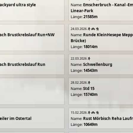
ackyard ultra style
Name:
Emscherbruch - Kanal -Em
Linear-Park
Länge:
21585m
24.03.2026
ach Brustkrebslauf Run+NW
Name:
Runde KleinHesepe Mepp
Brücke)
Länge:
18014m
22.03.2026
ch Brustkrebslauf Run
Name:
Schwellenburg
Länge:
14543m
28.02.2026
Name:
Std 15
Länge:
15740m
15.02.2026
iler im Ostertal
Name:
Rust Mörbisch Reha Lauf
Länge:
10649m