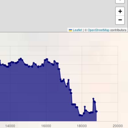
+
−
Leaflet
|
©
OpenStreetMap
contributors