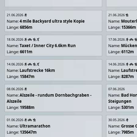
21.06.2026
21.06.2026
Name:
4 mile Backyard ultra style Kopie
Name:
Mouter
Länge:
6856m
Länge:
15366m
18.06.2026
17.06.2026
Name:
Taxet / Inner City 6.6km Run
Name:
Mücken
Länge:
6611m
Länge:
6112m
14.06.2026
14.06.2026
Name:
Laufstrecke 16km
Name:
Laufstr
Länge:
15847m
Länge:
8287m
08.06.2026
07.06.2026
Name:
Alszeile - rundum Dornbachgraben -
Name:
Bad Hon
Alszeile
Steigungen
Länge:
19588m
Länge:
5301m
01.06.2026
30.05.2026
Name:
Ultramarathon
Name:
Grosse 
Länge:
135647m
Länge:
7985m