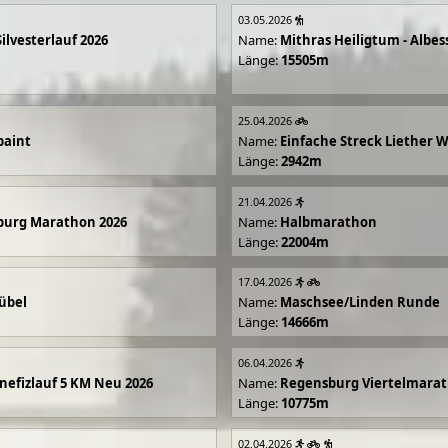
03.05.2026
Silvesterlauf 2026
Name:
Mithras Heiligtum - Albes
Länge:
15505m
25.04.2026
paint
Name:
Einfache Streck Liether 
Länge:
2942m
21.04.2026
burg Marathon 2026
Name:
Halbmarathon
Länge:
22004m
17.04.2026
übel
Name:
Maschsee/Linden Runde
Länge:
14666m
06.04.2026
efizlauf 5 KM Neu 2026
Name:
Regensburg Viertelmarat
Länge:
10775m
02.04.2026