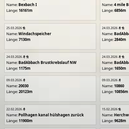
Name:
Bexbach I
Name:
4 mile B
Länge:
16161m
Länge:
6856m
25.03.2026
24.03.2026
Name:
Windachspeicher
Name:
BadAbb
Länge:
7130m
Länge:
2840m
24.03.2026
24.03.2026
Name:
BadAbbach Brustkrebslauf NW
Name:
BadAbba
Länge:
1175m
Länge:
1650m
09.03.2026
09.03.2026
Name:
20030
Name:
10860
Länge:
20123m
Länge:
10856m
22.02.2026
15.02.2026
Name:
Pollhagen kanal hülshagen zurück
Name:
Herchwe
Länge:
11900m
Länge:
9628m