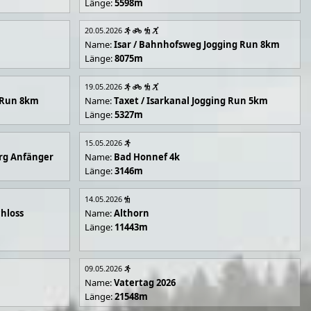
Länge:
5598m
20.05.2026
Name:
Isar / Bahnhofsweg Jogging Run 8km
Länge:
8075m
19.05.2026
g Run 8km
Name:
Taxet / Isarkanal Jogging Run 5km
Länge:
5327m
15.05.2026
rg Anfänger
Name:
Bad Honnef 4k
Länge:
3146m
14.05.2026
hloss
Name:
Althorn
Länge:
11443m
09.05.2026
Name:
Vatertag 2026
Länge:
21548m