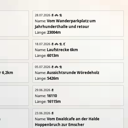
28.07.2026
Name:
Vom Wanderparkplatz um
Jahrhunderthalle und retour
Länge:
23004m
18.07.2026
Name:
Laufstrecke 6km
Länge:
6013m
05.07.2026
r 6,2km
Name:
Aussichtsrunde Wöredeholz
Länge:
5426m
29.06.2026
Name:
16110
Länge:
16115m
23.06.2026
m
Name:
Vom Ewaldcafe an der Halde
Hoppenbruch zur Emscher