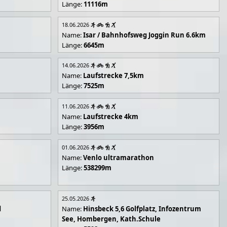
Länge:
11116m
18.06.2026
Name:
Isar / Bahnhofsweg Joggin Run 6.6km
Länge:
6645m
14.06.2026
Name:
Laufstrecke 7,5km
Länge:
7525m
11.06.2026
Name:
Laufstrecke 4km
Länge:
3956m
01.06.2026
Name:
Venlo ultramarathon
Länge:
538299m
25.05.2026
d
Name:
Hinsbeck 5,6 Golfplatz, Infozentrum
See, Hombergen, Kath.Schule