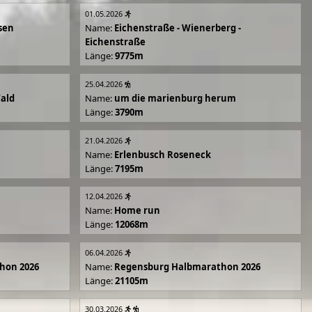
01.05.2026
sen
Name:
Eichenstraße - Wienerberg -
Eichenstraße
Länge:
9775m
25.04.2026
Wald
Name:
um die marienburg herum
Länge:
3790m
21.04.2026
Name:
Erlenbusch Roseneck
Länge:
7195m
12.04.2026
Name:
Home run
Länge:
12068m
06.04.2026
hon 2026
Name:
Regensburg Halbmarathon 2026
Länge:
21105m
30.03.2026