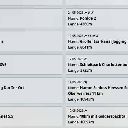
24.05.2026
R
Name:
Pöhlde 2
Länge:
4560m
19.05.2026
en
Name:
Großer Isarkanal Joggin
Länge:
8041m
17.05.2026
 SVE
Name:
Schloßpark Charlottenbu
Länge:
3725m
14.05.2026
g Darßer Ort
Name:
Hamm Schloss Heessen Sc
Oberwerries 11 km
Länge:
10945m
10.05.2026
nef 5,5
Name:
10km mit Goldersbachtal
Länge:
10097m