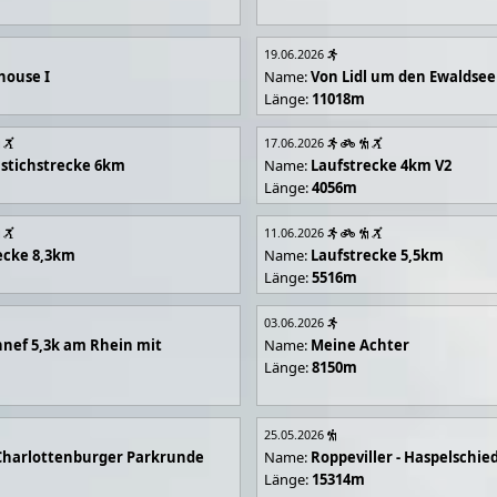
19.06.2026
house I
Name:
Von Lidl um den Ewaldsee
Länge:
11018m
17.06.2026
stichstrecke 6km
Name:
Laufstrecke 4km V2
Länge:
4056m
11.06.2026
ecke 8,3km
Name:
Laufstrecke 5,5km
Länge:
5516m
03.06.2026
nef 5,3k am Rhein mit
Name:
Meine Achter
Länge:
8150m
25.05.2026
Charlottenburger Parkrunde
Name:
Roppeviller - Haspelschie
Länge:
15314m