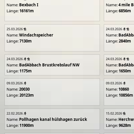
Name:
Bexbach I
Name:
4 mile B
Länge:
16161m
Länge:
6856m
25.03.2026
24.03.2026
Name:
Windachspeicher
Name:
BadAbb
Länge:
7130m
Länge:
2840m
24.03.2026
24.03.2026
Name:
BadAbbach Brustkrebslauf NW
Name:
BadAbba
Länge:
1175m
Länge:
1650m
09.03.2026
09.03.2026
Name:
20030
Name:
10860
Länge:
20123m
Länge:
10856m
22.02.2026
15.02.2026
Name:
Pollhagen kanal hülshagen zurück
Name:
Herchwe
Länge:
11900m
Länge:
9628m