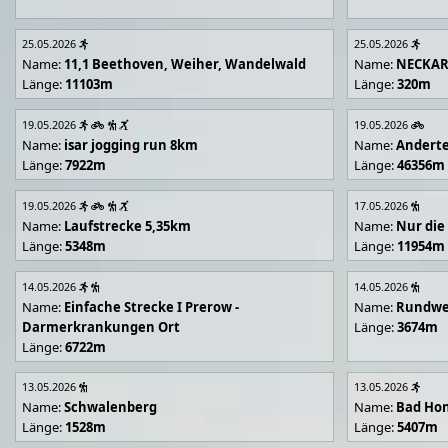
25.05.2026
25.05.2026
Name:
11,1 Beethoven, Weiher, Wandelwald
Name:
NECKA
Länge:
11103m
Länge:
320m
19.05.2026
19.05.2026
Name:
isar jogging run 8km
Name:
Andert
Länge:
7922m
Länge:
46356m
19.05.2026
17.05.2026
Name:
Laufstrecke 5,35km
Name:
Nur die
Länge:
5348m
Länge:
11954m
14.05.2026
14.05.2026
Name:
Einfache Strecke I Prerow -
Name:
Rundwe
Darmerkrankungen Ort
Länge:
3674m
Länge:
6722m
13.05.2026
13.05.2026
Name:
Schwalenberg
Name:
Bad Hon
Länge:
1528m
Länge:
5407m