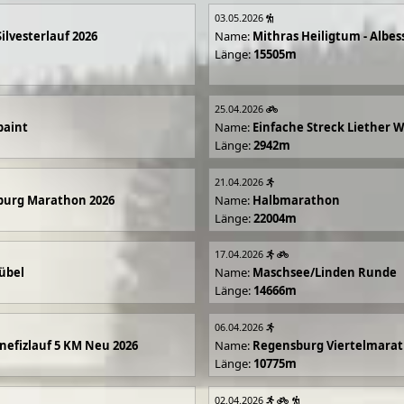
03.05.2026
Silvesterlauf 2026
Name:
Mithras Heiligtum - Albes
Länge:
15505m
25.04.2026
paint
Name:
Einfache Streck Liether 
Länge:
2942m
21.04.2026
burg Marathon 2026
Name:
Halbmarathon
Länge:
22004m
17.04.2026
übel
Name:
Maschsee/Linden Runde
Länge:
14666m
06.04.2026
efizlauf 5 KM Neu 2026
Name:
Regensburg Viertelmarat
Länge:
10775m
02.04.2026