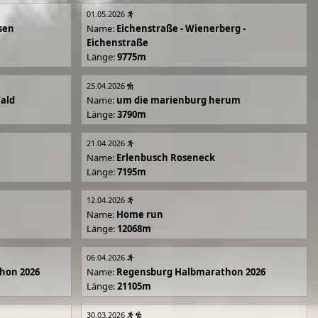
01.05.2026
sen
Name:
Eichenstraße - Wienerberg -
Eichenstraße
Länge:
9775m
25.04.2026
Wald
Name:
um die marienburg herum
Länge:
3790m
21.04.2026
Name:
Erlenbusch Roseneck
Länge:
7195m
12.04.2026
Name:
Home run
Länge:
12068m
06.04.2026
hon 2026
Name:
Regensburg Halbmarathon 2026
Länge:
21105m
30.03.2026