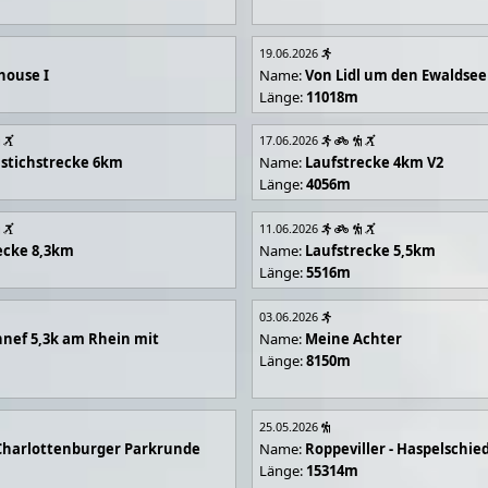
19.06.2026
house I
Name:
Von Lidl um den Ewaldsee
Länge:
11018m
17.06.2026
stichstrecke 6km
Name:
Laufstrecke 4km V2
Länge:
4056m
11.06.2026
ecke 8,3km
Name:
Laufstrecke 5,5km
Länge:
5516m
03.06.2026
nef 5,3k am Rhein mit
Name:
Meine Achter
Länge:
8150m
25.05.2026
Charlottenburger Parkrunde
Name:
Roppeviller - Haspelschie
Länge:
15314m