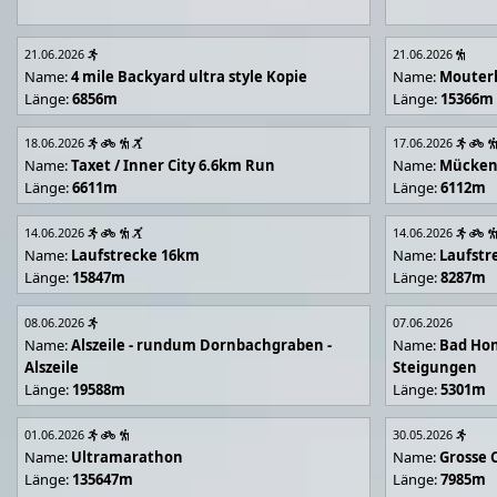
21.06.2026
21.06.2026
Name:
4 mile Backyard ultra style Kopie
Name:
Mouter
Länge:
6856m
Länge:
15366m
18.06.2026
17.06.2026
Name:
Taxet / Inner City 6.6km Run
Name:
Mücken
Länge:
6611m
Länge:
6112m
14.06.2026
14.06.2026
Name:
Laufstrecke 16km
Name:
Laufstr
Länge:
15847m
Länge:
8287m
08.06.2026
07.06.2026
Name:
Alszeile - rundum Dornbachgraben -
Name:
Bad Hon
Alszeile
Steigungen
Länge:
19588m
Länge:
5301m
01.06.2026
30.05.2026
Name:
Ultramarathon
Name:
Grosse 
Länge:
135647m
Länge:
7985m