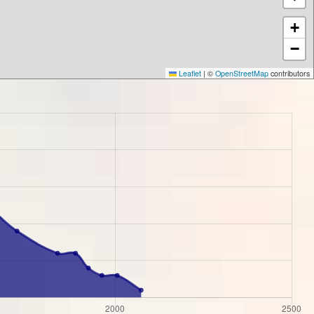
+
−
Leaflet
|
©
OpenStreetMap
contributors