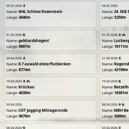
05.05.2026
04.05.2026
Name:
W4L Schloss Rosenstein
Name:
24. IKB 
Länge:
3646m
Länge:
5250m
01.05.2026
01.05.2026
Name:
gebhardshagen!
Name:
Lucken
Länge:
9907m
Länge:
16111m
24.04.2026
21.04.2026
Name:
8.7 auwald elsterflutbecken
Name:
Regens
Länge:
8774m
Länge:
42199m
19.04.2026
19.04.2026
Name:
Krückau
Name:
Betzelh
Länge:
4630m
Länge:
16381m
09.04.2026
08.04.2026
Name:
COT Jogging Mittagsrunde
Name:
MBH Ben
Länge:
9679m
Länge:
5000m
06.04.2026
03.04.2026