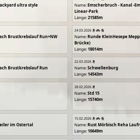
ackyard ultra style
Name:
Emscherbruch - Kanal -Em
Linear-Park
Länge:
21585m
24.03.2026
ach Brustkrebslauf Run+NW
Name:
Runde KleinHesepe Mepp
Brücke)
Länge:
18014m
22.03.2026
ch Brustkrebslauf Run
Name:
Schwellenburg
Länge:
14543m
28.02.2026
Name:
Std 15
Länge:
15740m
15.02.2026
iler im Ostertal
Name:
Rust Mörbisch Reha Lauf
Länge:
10649m