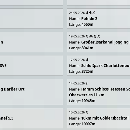
24.05.2026
R
Name:
Pöhlde 2
Länge:
4560m
19.05.2026
en
Name:
Großer Isarkanal Joggin
Länge:
8041m
17.05.2026
 SVE
Name:
Schloßpark Charlottenbu
Länge:
3725m
14.05.2026
g Darßer Ort
Name:
Hamm Schloss Heessen Sc
Oberwerries 11 km
Länge:
10945m
10.05.2026
nef 5,5
Name:
10km mit Goldersbachtal
Länge:
10097m