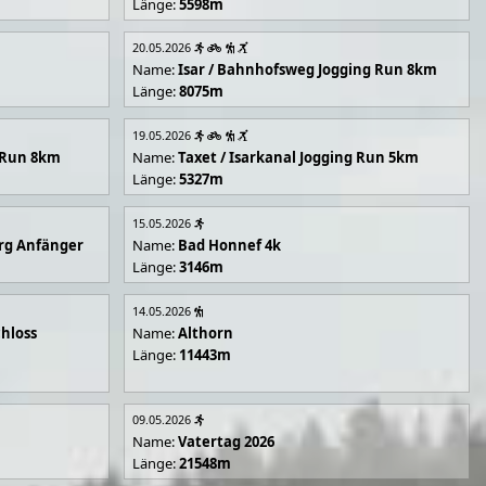
Länge:
5598m
20.05.2026
Name:
Isar / Bahnhofsweg Jogging Run 8km
Länge:
8075m
19.05.2026
g Run 8km
Name:
Taxet / Isarkanal Jogging Run 5km
Länge:
5327m
15.05.2026
rg Anfänger
Name:
Bad Honnef 4k
Länge:
3146m
14.05.2026
hloss
Name:
Althorn
Länge:
11443m
09.05.2026
Name:
Vatertag 2026
Länge:
21548m