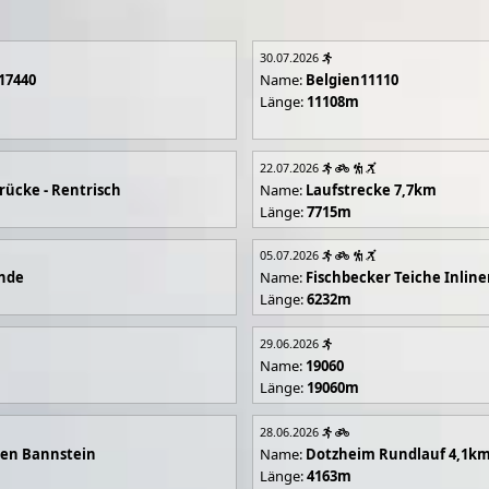
30.07.2026
17440
Name:
Belgien11110
Länge:
11108m
22.07.2026
rücke - Rentrisch
Name:
Laufstrecke 7,7km
Länge:
7715m
05.07.2026
unde
Name:
Fischbecker Teiche Inline
Länge:
6232m
29.06.2026
Name:
19060
Länge:
19060m
28.06.2026
en Bannstein
Name:
Dotzheim Rundlauf 4,1k
Länge:
4163m