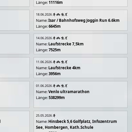
Länge:
11116m
18.06.2026
Name:
Isar / Bahnhofsweg Joggin Run 6.6km
Länge:
6645m
14.06.2026
Name:
Laufstrecke 7,5km
Länge:
7525m
11.06.2026
Name:
Laufstrecke 4km
Länge:
3956m
01.06.2026
Name:
Venlo ultramarathon
Länge:
538299m
25.05.2026
d
Name:
Hinsbeck 5,6 Golfplatz, Infozentrum
See, Hombergen, Kath.Schule