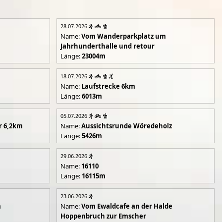
28.07.2026
Name:
Vom Wanderparkplatz um
Jahrhunderthalle und retour
Länge:
23004m
18.07.2026
Name:
Laufstrecke 6km
Länge:
6013m
05.07.2026
r 6,2km
Name:
Aussichtsrunde Wöredeholz
Länge:
5426m
29.06.2026
Name:
16110
Länge:
16115m
23.06.2026
m
Name:
Vom Ewaldcafe an der Halde
Hoppenbruch zur Emscher