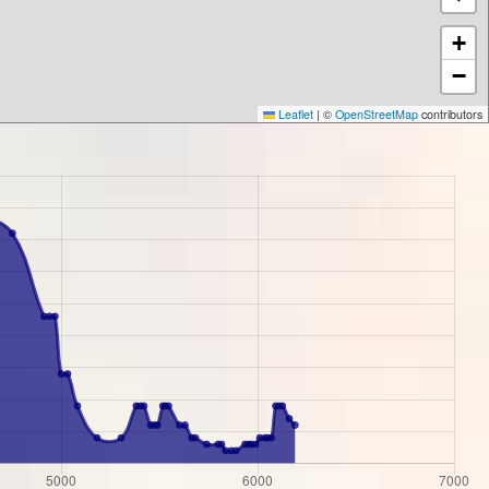
+
−
Leaflet
|
©
OpenStreetMap
contributors