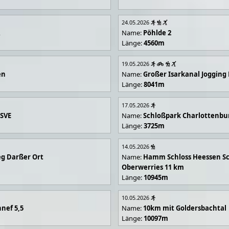
24.05.2026
R
Name:
Pöhlde 2
Länge:
4560m
19.05.2026
en
Name:
Großer Isarkanal Joggin
Länge:
8041m
17.05.2026
 SVE
Name:
Schloßpark Charlottenbu
Länge:
3725m
14.05.2026
g Darßer Ort
Name:
Hamm Schloss Heessen Sc
Oberwerries 11 km
Länge:
10945m
10.05.2026
nef 5,5
Name:
10km mit Goldersbachtal
Länge:
10097m