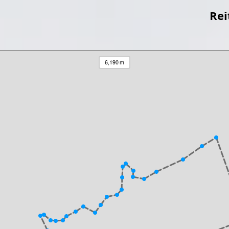
Rei
6,190 m