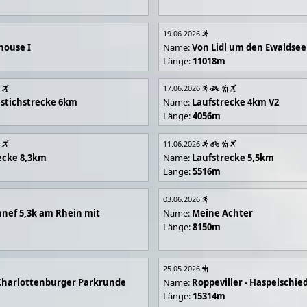
19.06.2026
house I
Name:
Von Lidl um den Ewaldsee
Länge:
11018m
17.06.2026
stichstrecke 6km
Name:
Laufstrecke 4km V2
Länge:
4056m
11.06.2026
ecke 8,3km
Name:
Laufstrecke 5,5km
Länge:
5516m
03.06.2026
nef 5,3k am Rhein mit
Name:
Meine Achter
Länge:
8150m
25.05.2026
Charlottenburger Parkrunde
Name:
Roppeviller - Haspelschie
Länge:
15314m