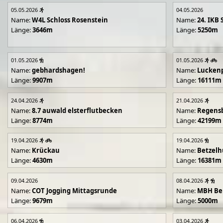
05.05.2026
04.05.2026
Name:
W4L Schloss Rosenstein
Name:
24. IKB 
Länge:
3646m
Länge:
5250m
01.05.2026
01.05.2026
Name:
gebhardshagen!
Name:
Lucken
Länge:
9907m
Länge:
16111m
24.04.2026
21.04.2026
Name:
8.7 auwald elsterflutbecken
Name:
Regens
Länge:
8774m
Länge:
42199m
19.04.2026
19.04.2026
Name:
Krückau
Name:
Betzelh
Länge:
4630m
Länge:
16381m
09.04.2026
08.04.2026
Name:
COT Jogging Mittagsrunde
Name:
MBH Ben
Länge:
9679m
Länge:
5000m
06.04.2026
03.04.2026