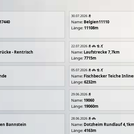
30.07.2026
17440
Name:
Belgien11110
Länge:
11108m
22.07.2026
rücke - Rentrisch
Name:
Laufstrecke 7,7km
Länge:
7715m
05.07.2026
unde
Name:
Fischbecker Teiche Inline
Länge:
6232m
29.06.2026
Name:
19060
Länge:
19060m
28.06.2026
en Bannstein
Name:
Dotzheim Rundlauf 4,1k
Länge:
4163m