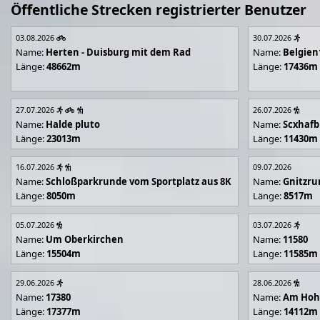
Öffentliche Strecken registrierter Benutzer
03.08.2026
30.07.2026
Name:
Herten - Duisburg mit dem Rad
Name:
Belgien
Länge:
48662m
Länge:
17436m
27.07.2026
26.07.2026
Name:
Halde pluto
Name:
Scxhafb
Länge:
23013m
Länge:
11430m
16.07.2026
09.07.2026
Name:
Schloßparkrunde vom Sportplatz aus 8K
Name:
Gnitzr
Länge:
8050m
Länge:
8517m
05.07.2026
03.07.2026
Name:
Um Oberkirchen
Name:
11580
Länge:
15504m
Länge:
11585m
29.06.2026
28.06.2026
Name:
17380
Name:
Am Hoh
Länge:
17377m
Länge:
14112m