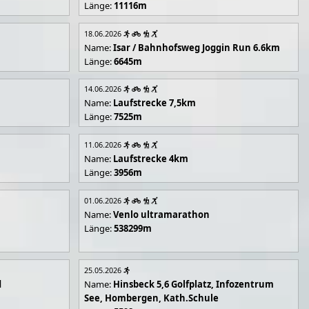
Länge:
11116m
18.06.2026
Name:
Isar / Bahnhofsweg Joggin Run 6.6km
Länge:
6645m
14.06.2026
Name:
Laufstrecke 7,5km
Länge:
7525m
11.06.2026
Name:
Laufstrecke 4km
Länge:
3956m
01.06.2026
Name:
Venlo ultramarathon
Länge:
538299m
25.05.2026
d
Name:
Hinsbeck 5,6 Golfplatz, Infozentrum
See, Hombergen, Kath.Schule