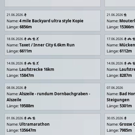
21.06.2026
21.06.2026
Name:
4 mile Backyard ultra style Kopie
Name:
Mouter
Länge:
6856m
Länge:
15366m
18.06.2026
17.06.2026
Name:
Taxet / Inner City 6.6km Run
Name:
Mücken
Länge:
6611m
Länge:
6112m
14.06.2026
14.06.2026
Name:
Laufstrecke 16km
Name:
Laufstr
Länge:
15847m
Länge:
8287m
08.06.2026
07.06.2026
Name:
Alszeile - rundum Dornbachgraben -
Name:
Bad Hon
Alszeile
Steigungen
Länge:
19588m
Länge:
5301m
01.06.2026
30.05.2026
Name:
Ultramarathon
Name:
Grosse 
Länge:
135647m
Länge:
7985m