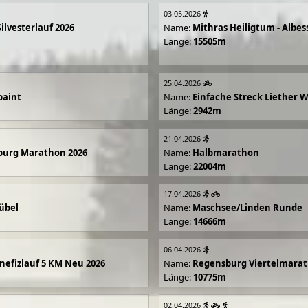
03.05.2026
Silvesterlauf 2026
Name:
Mithras Heiligtum - Albes
Länge:
15505m
25.04.2026
paint
Name:
Einfache Streck Liether 
Länge:
2942m
21.04.2026
burg Marathon 2026
Name:
Halbmarathon
Länge:
22004m
17.04.2026
übel
Name:
Maschsee/Linden Runde
Länge:
14666m
06.04.2026
efizlauf 5 KM Neu 2026
Name:
Regensburg Viertelmarat
Länge:
10775m
02.04.2026