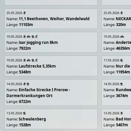
25.05.2026
25.05.2026
Name:
11,1 Beethoven, Weiher, Wandelwald
Name:
NECKA
Länge:
11103m
Länge:
320m
19.05.2026
19.05.2026
Name:
isar jogging run 8km
Name:
Andert
Länge:
7922m
Länge:
46356m
19.05.2026
17.05.2026
Name:
Laufstrecke 5,35km
Name:
Nur die
Länge:
5348m
Länge:
11954m
14.05.2026
14.05.2026
Name:
Einfache Strecke I Prerow -
Name:
Rundwe
Darmerkrankungen Ort
Länge:
3674m
Länge:
6722m
13.05.2026
13.05.2026
Name:
Schwalenberg
Name:
Bad Hon
Länge:
1528m
Länge:
5407m