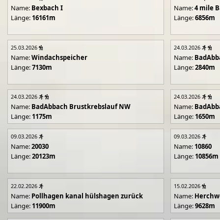
Name:
Bexbach I
Name:
4 mile B
Länge:
16161m
Länge:
6856m
25.03.2026
24.03.2026
Name:
Windachspeicher
Name:
BadAbb
Länge:
7130m
Länge:
2840m
24.03.2026
24.03.2026
Name:
BadAbbach Brustkrebslauf NW
Name:
BadAbba
Länge:
1175m
Länge:
1650m
09.03.2026
09.03.2026
Name:
20030
Name:
10860
Länge:
20123m
Länge:
10856m
22.02.2026
15.02.2026
Name:
Pollhagen kanal hülshagen zurück
Name:
Herchwe
Länge:
11900m
Länge:
9628m