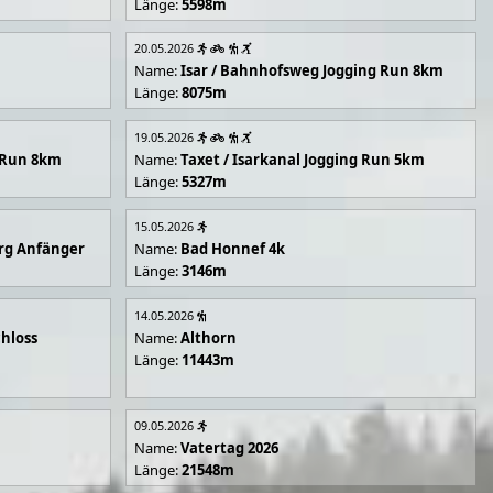
Länge:
5598m
20.05.2026
Name:
Isar / Bahnhofsweg Jogging Run 8km
Länge:
8075m
19.05.2026
g Run 8km
Name:
Taxet / Isarkanal Jogging Run 5km
Länge:
5327m
15.05.2026
rg Anfänger
Name:
Bad Honnef 4k
Länge:
3146m
14.05.2026
hloss
Name:
Althorn
Länge:
11443m
09.05.2026
Name:
Vatertag 2026
Länge:
21548m