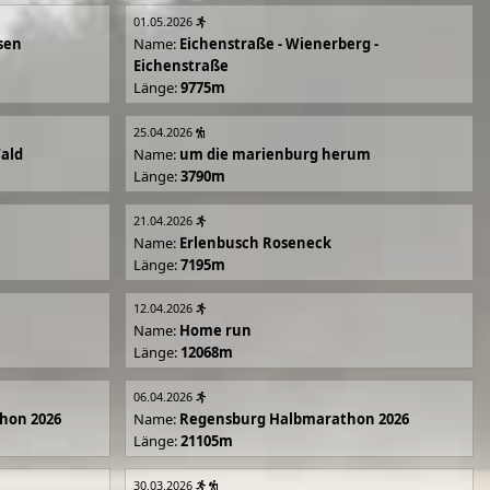
01.05.2026
sen
Name:
Eichenstraße - Wienerberg -
Eichenstraße
Länge:
9775m
25.04.2026
Wald
Name:
um die marienburg herum
Länge:
3790m
21.04.2026
Name:
Erlenbusch Roseneck
Länge:
7195m
12.04.2026
Name:
Home run
Länge:
12068m
06.04.2026
hon 2026
Name:
Regensburg Halbmarathon 2026
Länge:
21105m
30.03.2026