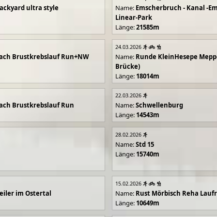
ackyard ultra style
Name:
Emscherbruch - Kanal -Em
Linear-Park
Länge:
21585m
24.03.2026
ach Brustkrebslauf Run+NW
Name:
Runde KleinHesepe Mepp
Brücke)
Länge:
18014m
22.03.2026
ch Brustkrebslauf Run
Name:
Schwellenburg
Länge:
14543m
28.02.2026
Name:
Std 15
Länge:
15740m
15.02.2026
iler im Ostertal
Name:
Rust Mörbisch Reha Lauf
Länge:
10649m