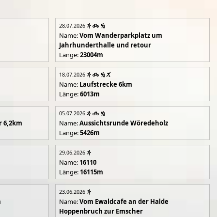
28.07.2026
Name:
Vom Wanderparkplatz um
Jahrhunderthalle und retour
Länge:
23004m
18.07.2026
Name:
Laufstrecke 6km
Länge:
6013m
05.07.2026
r 6,2km
Name:
Aussichtsrunde Wöredeholz
Länge:
5426m
29.06.2026
Name:
16110
Länge:
16115m
23.06.2026
m
Name:
Vom Ewaldcafe an der Halde
Hoppenbruch zur Emscher