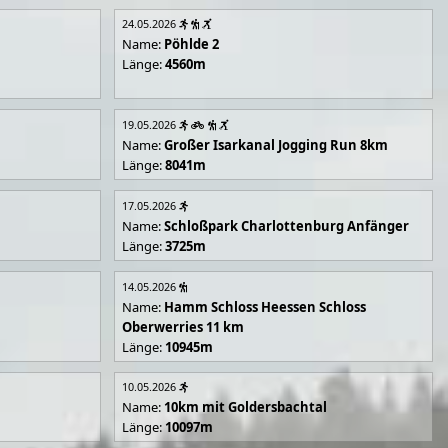
24.05.2026
Name:
Pöhlde 2
Länge:
4560m
19.05.2026
Name:
Großer Isarkanal Jogging Run 8km
Länge:
8041m
17.05.2026
Name:
Schloßpark Charlottenburg Anfänger
Länge:
3725m
14.05.2026
Name:
Hamm Schloss Heessen Schloss
Oberwerries 11 km
Länge:
10945m
10.05.2026
Name:
10km mit Goldersbachtal
Länge:
10097m