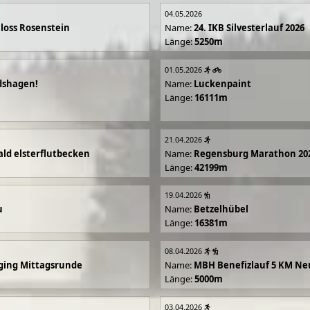
04.05.2026
loss Rosenstein
Name:
24. IKB Silvesterlauf 2026
Länge:
5250m
01.05.2026
dshagen!
Name:
Luckenpaint
Länge:
16111m
21.04.2026
ald elsterflutbecken
Name:
Regensburg Marathon 20
Länge:
42199m
19.04.2026
u
Name:
Betzelhübel
Länge:
16381m
08.04.2026
ging Mittagsrunde
Name:
MBH Benefizlauf 5 KM Ne
Länge:
5000m
03.04.2026