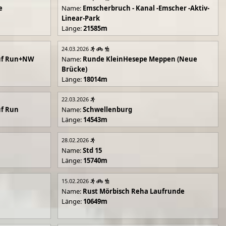
e
Name:
Emscherbruch - Kanal -Emscher -Aktiv-
Linear-Park
Länge:
21585m
24.03.2026
uf Run+NW
Name:
Runde KleinHesepe Meppen (Neue
Brücke)
Länge:
18014m
22.03.2026
uf Run
Name:
Schwellenburg
Länge:
14543m
28.02.2026
Name:
Std 15
Länge:
15740m
15.02.2026
Name:
Rust Mörbisch Reha Laufrunde
Länge:
10649m