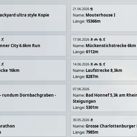
21.06.2026
ackyard ultra style Kopie
Name:
Mouterhouse I
Länge:
15366m
17.06.2026
 Inner City 6.6km Run
Name:
Mückenstichstrecke 6km
Länge:
6112m
14.06.2026
ecke 16km
Name:
Laufstrecke 8,3km
Länge:
8287m
07.06.2026
e - rundum Dornbachgraben -
Name:
Bad Honnef 5,3k am Rhei
Steigungen
Länge:
5301m
30.05.2026
arathon
Name:
Grosse Charlottenburger
m
Länge:
7985m