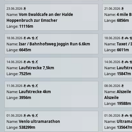
23.06.2026
21.06.2026
Name:
Vom Ewaldcafe an der Halde
Name:
4 mile B
Hoppenbruch zur Emscher
Länge:
6856m
Länge:
11116m
18.06.2026
18.06.2026
Name:
Isar / Bahnhofsweg Joggin Run 6.6km
Name:
Taxet /
Länge:
6645m
Länge:
6611m
14.06.2026
14.06.2026
Name:
Laufstrecke 7,5km
Name:
Laufstr
Länge:
7525m
Länge:
15847m
11.06.2026
08.06.2026
Name:
Laufstrecke 4km
Name:
Alszeil
Länge:
3956m
Alszeile
Länge:
19588m
01.06.2026
01.06.2026
Name:
Venlo ultramarathon
Name:
Ultram
Länge:
538299m
Länge:
135647