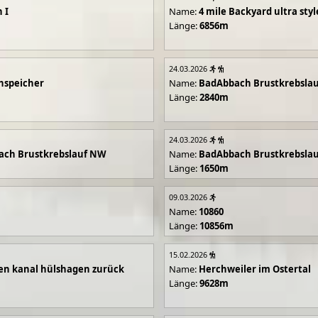
 I
Name:
4 mile Backyard ultra styl
Länge:
6856m
24.03.2026
hspeicher
Name:
BadAbbach Brustkrebsla
Länge:
2840m
24.03.2026
ach Brustkrebslauf NW
Name:
BadAbbach Brustkrebsla
Länge:
1650m
09.03.2026
Name:
10860
Länge:
10856m
15.02.2026
en kanal hülshagen zurück
Name:
Herchweiler im Ostertal
Länge:
9628m