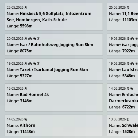
25.05.2026
25.05.2026
Name:
Hinsbeck 5,6 Golfplatz, Infozentrum
Name:
11,1 Be
See, Hombergen, Kath.Schule
Länge:
11103m
Länge:
5598m
20.05.2026
19.05.2026
Name:
Isar / Bahnhofsweg Jogging Run 8km
Name:
isar jo
Länge:
8075m
Länge:
7922m
19.05.2026
19.05.2026
Name:
Taxet / Isarkanal Jogging Run 5km
Name:
Laufstr
Länge:
5327m
Länge:
5348m
15.05.2026
14.05.2026
Name:
Bad Honnef 4k
Name:
Einfach
Länge:
3146m
Darmerkrank
Länge:
6722m
14.05.2026
13.05.2026
Name:
Althorn
Name:
Schwal
Länge:
11443m
Länge:
1528m