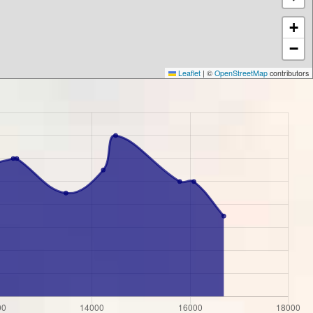
+
−
Leaflet
|
©
OpenStreetMap
contributors