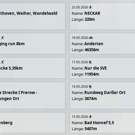
25.05.2026
ethoven, Weiher, Wandelwald
Name:
NECKAR
Länge:
320m
19.05.2026
gging run 8km
Name:
Anderten
Länge:
46356m
17.05.2026
ecke 5,35km
Name:
Nur die SVE
Länge:
11954m
14.05.2026
e Strecke I Prerow -
Name:
Rundweg Darßer Ort
ungen Ort
Länge:
3674m
13.05.2026
enberg
Name:
Bad Honnef 5,5
Länge:
5407m