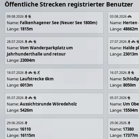
Öffentliche Strecken registrierter Benutzer
09.08.2026
03.08.2026
Name:
Falkenhagener See (Neuer See 1800m)
Name:
Herten 
Länge:
1815m
Länge:
48662m
28.07.2026
27.07.2026
Name:
Vom Wanderparkplatz um
Name:
Halde p
Jahrhunderthalle und retour
Länge:
23013m
Länge:
23004m
18.07.2026
16.07.2026
Name:
Laufstrecke 6km
Name:
Schloßp
Länge:
6013m
Länge:
8050m
05.07.2026
05.07.2026
Name:
Aussichtsrunde Wöredeholz
Name:
Um Obe
Länge:
5426m
Länge:
15504m
29.06.2026
29.06.2026
Name:
16110
Name:
17380
Länge:
16115m
Länge:
17377m