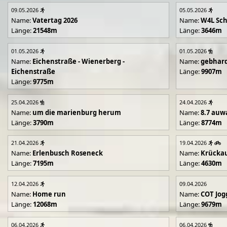
09.05.2026
05.05.2026
Name:
Vatertag 2026
Name:
W4L Sch
Länge:
21548m
Länge:
3646m
01.05.2026
01.05.2026
Name:
Eichenstraße - Wienerberg -
Name:
gebhar
Eichenstraße
Länge:
9907m
Länge:
9775m
25.04.2026
24.04.2026
Name:
um die marienburg herum
Name:
8.7 auw
Länge:
3790m
Länge:
8774m
21.04.2026
19.04.2026
Name:
Erlenbusch Roseneck
Name:
Krücka
Länge:
7195m
Länge:
4630m
12.04.2026
09.04.2026
Name:
Home run
Name:
COT Jog
Länge:
12068m
Länge:
9679m
06.04.2026
06.04.2026