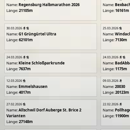
Name:
Regensburg Halbmarathon 2026
Name:
Bexbach
Länge:
21105m
Länge:
16161m
30.03.2026
25.03.2026
Name:
G1 Grüngürtel Ultra
Name:
Windac
Länge:
62101m
Länge:
7130m
24.03.2026
24.03.2026
Name:
Kleine Schloßparkrunde
Name:
BadAbb
Länge:
7637m
Länge:
1175m
12.03.2026
09.03.2026
Name:
Emmelshausen
Name:
20030
Länge:
4017m
Länge:
20123m
27.02.2026
22.02.2026
Name:
Allschwil Dorf Auberge St. Brice 2
Name:
Pollhag
Varianten
Länge:
11900m
Länge:
27148m