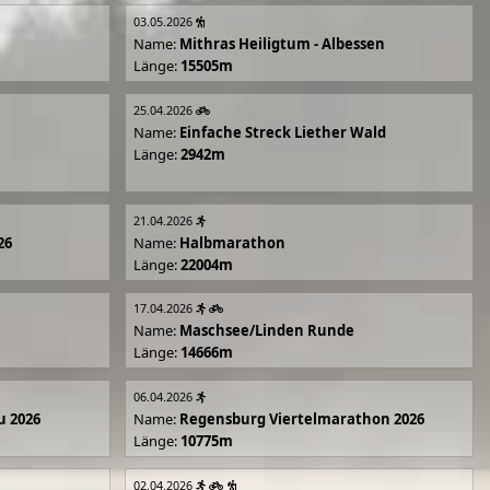
03.05.2026
Name:
Mithras Heiligtum - Albessen
Länge:
15505m
25.04.2026
Name:
Einfache Streck Liether Wald
Länge:
2942m
21.04.2026
26
Name:
Halbmarathon
Länge:
22004m
17.04.2026
Name:
Maschsee/Linden Runde
Länge:
14666m
06.04.2026
u 2026
Name:
Regensburg Viertelmarathon 2026
Länge:
10775m
02.04.2026