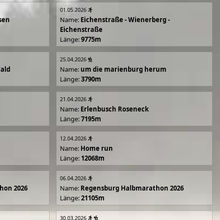
01.05.2026
sen
Name:
Eichenstraße - Wienerberg -
Eichenstraße
Länge:
9775m
25.04.2026
Wald
Name:
um die marienburg herum
Länge:
3790m
21.04.2026
Name:
Erlenbusch Roseneck
Länge:
7195m
12.04.2026
Name:
Home run
Länge:
12068m
06.04.2026
hon 2026
Name:
Regensburg Halbmarathon 2026
Länge:
21105m
30.03.2026