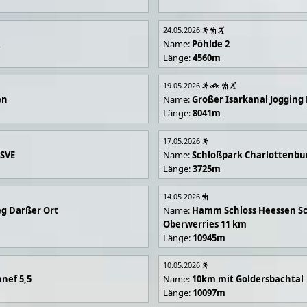
24.05.2026
R
Name:
Pöhlde 2
Länge:
4560m
19.05.2026
en
Name:
Großer Isarkanal Joggin
Länge:
8041m
17.05.2026
 SVE
Name:
Schloßpark Charlottenbu
Länge:
3725m
14.05.2026
g Darßer Ort
Name:
Hamm Schloss Heessen Sc
Oberwerries 11 km
Länge:
10945m
10.05.2026
nef 5,5
Name:
10km mit Goldersbachtal
Länge:
10097m