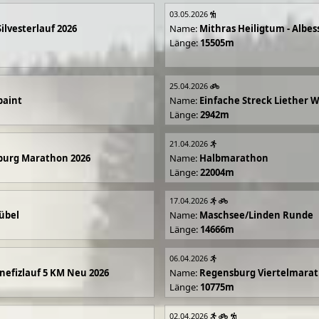
03.05.2026
Silvesterlauf 2026
Name:
Mithras Heiligtum - Albes
Länge:
15505m
25.04.2026
paint
Name:
Einfache Streck Liether 
Länge:
2942m
21.04.2026
burg Marathon 2026
Name:
Halbmarathon
Länge:
22004m
17.04.2026
übel
Name:
Maschsee/Linden Runde
Länge:
14666m
06.04.2026
efizlauf 5 KM Neu 2026
Name:
Regensburg Viertelmarat
Länge:
10775m
02.04.2026