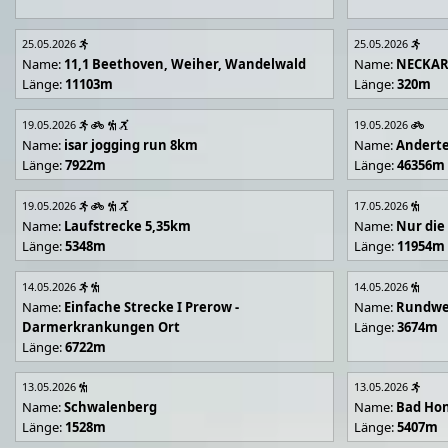
25.05.2026
25.05.2026
Name:
11,1 Beethoven, Weiher, Wandelwald
Name:
NECKA
Länge:
11103m
Länge:
320m
19.05.2026
19.05.2026
Name:
isar jogging run 8km
Name:
Andert
Länge:
7922m
Länge:
46356m
19.05.2026
17.05.2026
Name:
Laufstrecke 5,35km
Name:
Nur die
Länge:
5348m
Länge:
11954m
14.05.2026
14.05.2026
Name:
Einfache Strecke I Prerow -
Name:
Rundwe
Darmerkrankungen Ort
Länge:
3674m
Länge:
6722m
13.05.2026
13.05.2026
Name:
Schwalenberg
Name:
Bad Hon
Länge:
1528m
Länge:
5407m