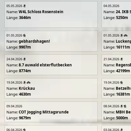
05.05.2026
04.05.2026
Name:
W4L Schloss Rosenstein
Name:
24. IKB 
Länge:
3646m
Länge:
5250m
01.05.2026
01.05.2026
Name:
gebhardshagen!
Name:
Lucken
Länge:
9907m
Länge:
16111m
24.04.2026
21.04.2026
Name:
8.7 auwald elsterflutbecken
Name:
Regens
Länge:
8774m
Länge:
42199m
19.04.2026
19.04.2026
Name:
Krückau
Name:
Betzelh
Länge:
4630m
Länge:
16381m
09.04.2026
08.04.2026
Name:
COT Jogging Mittagsrunde
Name:
MBH Ben
Länge:
9679m
Länge:
5000m
06.04.2026
03.04.2026