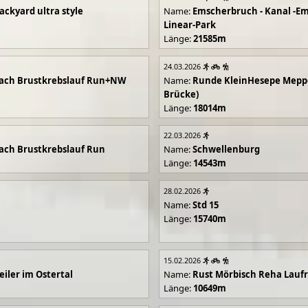
ackyard ultra style
Name:
Emscherbruch - Kanal -Em
Linear-Park
Länge:
21585m
24.03.2026
ach Brustkrebslauf Run+NW
Name:
Runde KleinHesepe Mepp
Brücke)
Länge:
18014m
22.03.2026
ch Brustkrebslauf Run
Name:
Schwellenburg
Länge:
14543m
28.02.2026
Name:
Std 15
Länge:
15740m
15.02.2026
iler im Ostertal
Name:
Rust Mörbisch Reha Lauf
Länge:
10649m