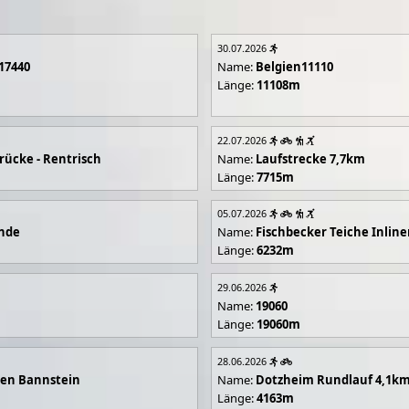
30.07.2026
17440
Name:
Belgien11110
Länge:
11108m
22.07.2026
rücke - Rentrisch
Name:
Laufstrecke 7,7km
Länge:
7715m
05.07.2026
unde
Name:
Fischbecker Teiche Inline
Länge:
6232m
29.06.2026
Name:
19060
Länge:
19060m
28.06.2026
en Bannstein
Name:
Dotzheim Rundlauf 4,1k
Länge:
4163m