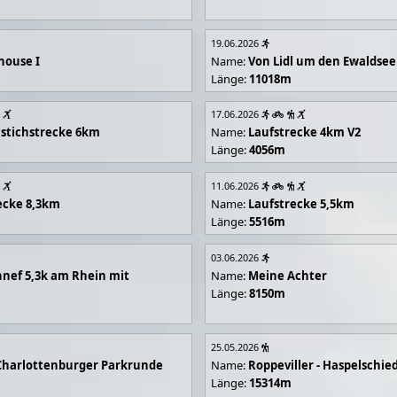
19.06.2026
house I
Name:
Von Lidl um den Ewaldsee
Länge:
11018m
17.06.2026
stichstrecke 6km
Name:
Laufstrecke 4km V2
Länge:
4056m
11.06.2026
ecke 8,3km
Name:
Laufstrecke 5,5km
Länge:
5516m
03.06.2026
nef 5,3k am Rhein mit
Name:
Meine Achter
Länge:
8150m
25.05.2026
Charlottenburger Parkrunde
Name:
Roppeviller - Haspelschie
Länge:
15314m