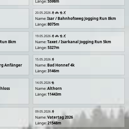
Länge:
5598m
20.05.2026
Name:
Isar / Bahnhofsweg Jogging Run 8km
Länge:
8075m
19.05.2026
g Run 8km
Name:
Taxet / Isarkanal Jogging Run 5km
Länge:
5327m
15.05.2026
rg Anfänger
Name:
Bad Honnef 4k
Länge:
3146m
14.05.2026
hloss
Name:
Althorn
Länge:
11443m
09.05.2026
Name:
Vatertag 2026
Länge:
21548m