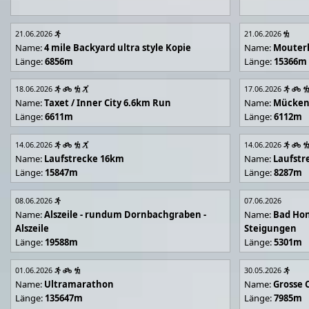
21.06.2026
21.06.2026
Name:
4 mile Backyard ultra style Kopie
Name:
Mouter
Länge:
6856m
Länge:
15366m
18.06.2026
17.06.2026
Name:
Taxet / Inner City 6.6km Run
Name:
Mücken
Länge:
6611m
Länge:
6112m
14.06.2026
14.06.2026
Name:
Laufstrecke 16km
Name:
Laufstr
Länge:
15847m
Länge:
8287m
08.06.2026
07.06.2026
Name:
Alszeile - rundum Dornbachgraben -
Name:
Bad Hon
Alszeile
Steigungen
Länge:
19588m
Länge:
5301m
01.06.2026
30.05.2026
Name:
Ultramarathon
Name:
Grosse 
Länge:
135647m
Länge:
7985m