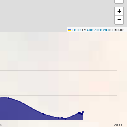
+
−
Leaflet
|
©
OpenStreetMap
contributors