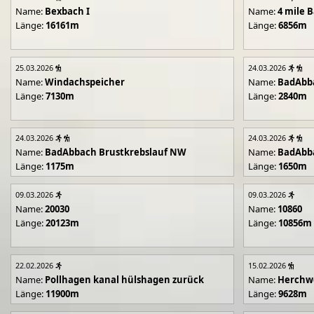
Name:
Bexbach I
Name:
4 mile B
Länge:
16161m
Länge:
6856m
25.03.2026
24.03.2026
Name:
Windachspeicher
Name:
BadAbb
Länge:
7130m
Länge:
2840m
24.03.2026
24.03.2026
Name:
BadAbbach Brustkrebslauf NW
Name:
BadAbba
Länge:
1175m
Länge:
1650m
09.03.2026
09.03.2026
Name:
20030
Name:
10860
Länge:
20123m
Länge:
10856m
22.02.2026
15.02.2026
Name:
Pollhagen kanal hülshagen zurück
Name:
Herchwe
Länge:
11900m
Länge:
9628m