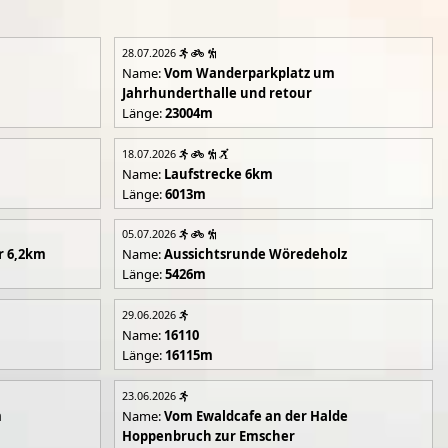
28.07.2026
Name:
Vom Wanderparkplatz um
Jahrhunderthalle und retour
Länge:
23004m
18.07.2026
Name:
Laufstrecke 6km
Länge:
6013m
05.07.2026
r 6,2km
Name:
Aussichtsrunde Wöredeholz
Länge:
5426m
29.06.2026
Name:
16110
Länge:
16115m
23.06.2026
m
Name:
Vom Ewaldcafe an der Halde
Hoppenbruch zur Emscher