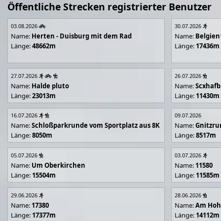
Öffentliche Strecken registrierter Benutzer
03.08.2026
30.07.2026
Name:
Herten - Duisburg mit dem Rad
Name:
Belgien
Länge:
48662m
Länge:
17436m
27.07.2026
26.07.2026
Name:
Halde pluto
Name:
Scxhafb
Länge:
23013m
Länge:
11430m
16.07.2026
09.07.2026
Name:
Schloßparkrunde vom Sportplatz aus 8K
Name:
Gnitzr
Länge:
8050m
Länge:
8517m
05.07.2026
03.07.2026
Name:
Um Oberkirchen
Name:
11580
Länge:
15504m
Länge:
11585m
29.06.2026
28.06.2026
Name:
17380
Name:
Am Hoh
Länge:
17377m
Länge:
14112m