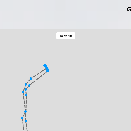
G
10.86 km