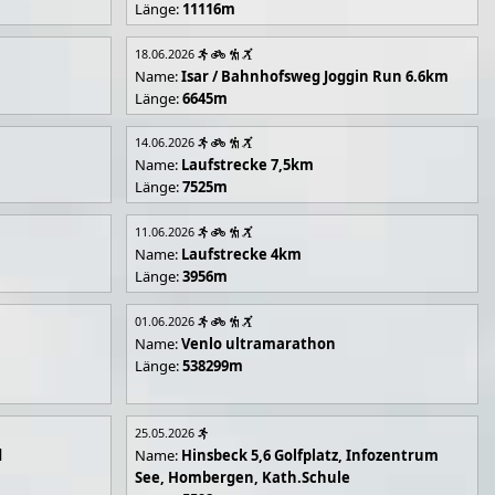
Länge:
11116m
18.06.2026
Name:
Isar / Bahnhofsweg Joggin Run 6.6km
Länge:
6645m
14.06.2026
Name:
Laufstrecke 7,5km
Länge:
7525m
11.06.2026
Name:
Laufstrecke 4km
Länge:
3956m
01.06.2026
Name:
Venlo ultramarathon
Länge:
538299m
25.05.2026
d
Name:
Hinsbeck 5,6 Golfplatz, Infozentrum
See, Hombergen, Kath.Schule