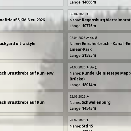
Länge:
14666m
06.04.2026
efizlauf 5 KM Neu 2026
Name:
Regensburg Viertelmarat
Länge:
10775m
02.04.2026
ackyard ultra style
Name:
Emscherbruch - Kanal -Em
Linear-Park
Länge:
21585m
24.03.2026
ach Brustkrebslauf Run+NW
Name:
Runde KleinHesepe Mepp
Brücke)
Länge:
18014m
22.03.2026
ch Brustkrebslauf Run
Name:
Schwellenburg
Länge:
14543m
28.02.2026
Name:
Std 15