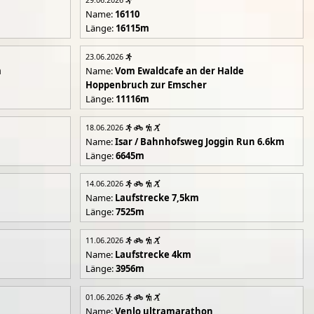
Name:
16110
Länge:
16115m
23.06.2026
m
Name:
Vom Ewaldcafe an der Halde
Hoppenbruch zur Emscher
Länge:
11116m
18.06.2026
Name:
Isar / Bahnhofsweg Joggin Run 6.6km
Länge:
6645m
14.06.2026
Name:
Laufstrecke 7,5km
Länge:
7525m
11.06.2026
Name:
Laufstrecke 4km
Länge:
3956m
01.06.2026
Name:
Venlo ultramarathon