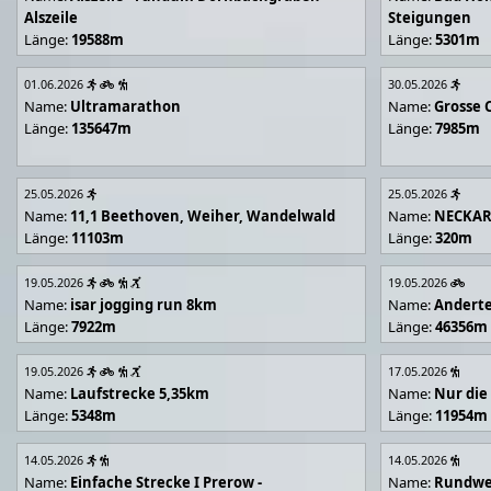
Alszeile
Steigungen
Länge:
19588m
Länge:
5301m
01.06.2026
30.05.2026
Name:
Ultramarathon
Name:
Grosse 
Länge:
135647m
Länge:
7985m
25.05.2026
25.05.2026
Name:
11,1 Beethoven, Weiher, Wandelwald
Name:
NECKA
Länge:
11103m
Länge:
320m
19.05.2026
19.05.2026
Name:
isar jogging run 8km
Name:
Andert
Länge:
7922m
Länge:
46356m
19.05.2026
17.05.2026
Name:
Laufstrecke 5,35km
Name:
Nur die
Länge:
5348m
Länge:
11954m
14.05.2026
14.05.2026
Name:
Einfache Strecke I Prerow -
Name:
Rundwe