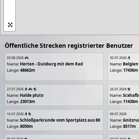
Öffentliche Strecken registrierter Benutzer
03.08.2026
30.07.2026
Name:
Herten - Duisburg mit dem Rad
Name:
Belgien
Länge:
48662m
Länge:
17436m
27.07.2026
26.07.2026
Name:
Halde pluto
Name:
Scxhafb
Länge:
23013m
Länge:
11430m
16.07.2026
09.07.2026
Name:
Schloßparkrunde vom Sportplatz aus 8K
Name:
Gnitzr
Länge:
8050m
Länge:
8517m
05.07.2026
03.07.2026