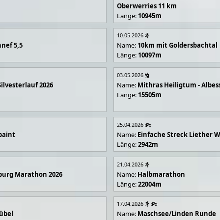
Oberwerries 11 km
Länge:
10945m
10.05.2026
nef 5,5
Name:
10km mit Goldersbachtal
Länge:
10097m
03.05.2026
Silvesterlauf 2026
Name:
Mithras Heiligtum - Albes
Länge:
15505m
25.04.2026
paint
Name:
Einfache Streck Liether 
Länge:
2942m
21.04.2026
burg Marathon 2026
Name:
Halbmarathon
Länge:
22004m
17.04.2026
übel
Name:
Maschsee/Linden Runde