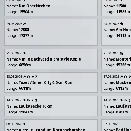
Name:
Um Oberkirchen
Name:
11580
Länge:
15504m
Länge:
11585m
29.06.2026
28.06.2026
Name:
17380
Name:
Am Hoh
Länge:
17377m
Länge:
14112m
21.06.2026
21.06.2026
Name:
4 mile Backyard ultra style Kopie
Name:
Mouter
Länge:
6856m
Länge:
15366m
18.06.2026
17.06.2026
Name:
Taxet / Inner City 6.6km Run
Name:
Mücken
Länge:
6611m
Länge:
6112m
14.06.2026
14.06.2026
Name:
Laufstrecke 16km
Name:
Laufstr
Länge:
15847m
Länge:
8287m
08.06.2026
07.06.2026
Name:
Alszeile - rundum Dornbachgraben -
Name:
Bad Hon