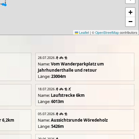
+
−
Leaflet
|
©
OpenStreetMap
contributors
28.07.2026
Name:
Vom Wanderparkplatz um
Jahrhunderthalle und retour
Länge:
23004m
18.07.2026
Name:
Laufstrecke 6km
Länge:
6013m
05.07.2026
r 6,2km
Name:
Aussichtsrunde Wöredeholz
Länge:
5426m
29.06.2026