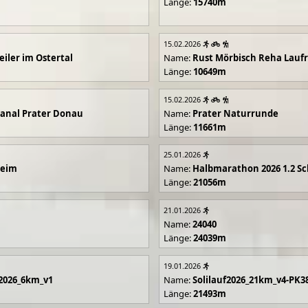
Länge:
15740m
15.02.2026
iler im Ostertal
Name:
Rust Mörbisch Reha Lauf
Länge:
10649m
15.02.2026
anal Prater Donau
Name:
Prater Naturrunde
Länge:
11661m
25.01.2026
eim
Name:
Halbmarathon 2026 1.2 Sch
Länge:
21056m
21.01.2026
Name:
24040
Länge:
24039m
19.01.2026
f2026_6km_v1
Name:
Solilauf2026_21km_v4-PK3
Länge:
21493m