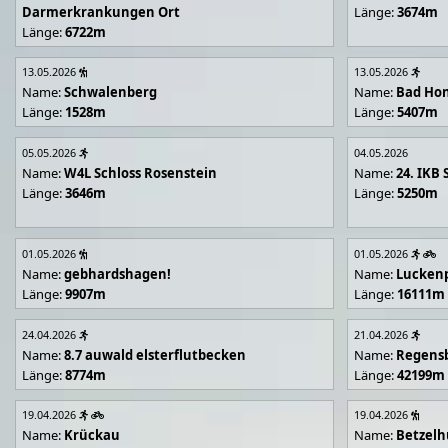
Darmerkrankungen Ort
Länge:
3674m
Länge:
6722m
13.05.2026
13.05.2026
Name:
Schwalenberg
Name:
Bad Hon
Länge:
1528m
Länge:
5407m
05.05.2026
04.05.2026
Name:
W4L Schloss Rosenstein
Name:
24. IKB 
Länge:
3646m
Länge:
5250m
01.05.2026
01.05.2026
Name:
gebhardshagen!
Name:
Lucken
Länge:
9907m
Länge:
16111m
24.04.2026
21.04.2026
Name:
8.7 auwald elsterflutbecken
Name:
Regens
Länge:
8774m
Länge:
42199m
19.04.2026
19.04.2026
Name:
Krückau
Name:
Betzelh