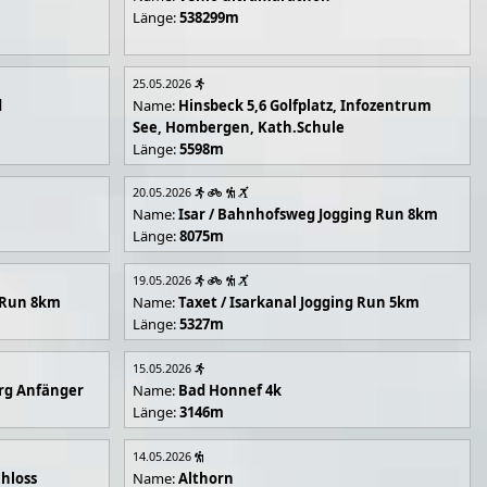
Länge:
538299m
25.05.2026
d
Name:
Hinsbeck 5,6 Golfplatz, Infozentrum
See, Hombergen, Kath.Schule
Länge:
5598m
20.05.2026
Name:
Isar / Bahnhofsweg Jogging Run 8km
Länge:
8075m
19.05.2026
g Run 8km
Name:
Taxet / Isarkanal Jogging Run 5km
Länge:
5327m
15.05.2026
rg Anfänger
Name:
Bad Honnef 4k
Länge:
3146m
14.05.2026
hloss
Name:
Althorn