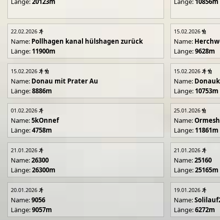
Länge:
20123m
Länge:
10856m
22.02.2026
15.02.2026
Name:
Pollhagen kanal hülshagen zurück
Name:
Herchwe
Länge:
11900m
Länge:
9628m
15.02.2026
15.02.2026
Name:
Donau mit Prater Au
Name:
Donauk
Länge:
8886m
Länge:
10753m
01.02.2026
25.01.2026
Name:
5kOnnef
Name:
Ormesh
Länge:
4758m
Länge:
11861m
21.01.2026
21.01.2026
Name:
26300
Name:
25160
Länge:
26300m
Länge:
25165m
20.01.2026
19.01.2026
Name:
9056
Name:
Solilau
Länge:
9057m
Länge:
6272m