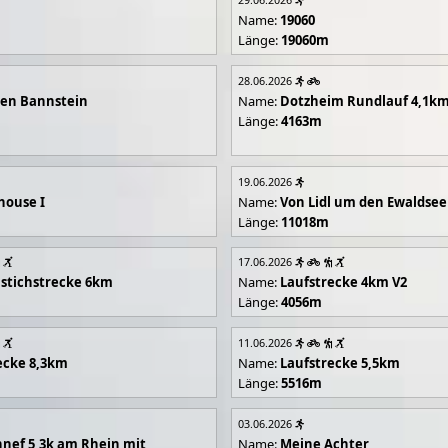
Name:
19060
Länge:
19060m
28.06.2026
en Bannstein
Name:
Dotzheim Rundlauf 4,1k
Länge:
4163m
19.06.2026
house I
Name:
Von Lidl um den Ewaldsee
Länge:
11018m
17.06.2026
stichstrecke 6km
Name:
Laufstrecke 4km V2
Länge:
4056m
11.06.2026
ecke 8,3km
Name:
Laufstrecke 5,5km
Länge:
5516m
03.06.2026
nef 5,3k am Rhein mit
Name:
Meine Achter