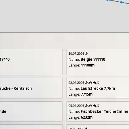
30.07.2026
17440
Name:
Belgien11110
Länge:
11108m
22.07.2026
rücke - Rentrisch
Name:
Laufstrecke 7,7km
Länge:
7715m
05.07.2026
unde
Name:
Fischbecker Teiche Inline
Länge:
6232m
29.06.2026