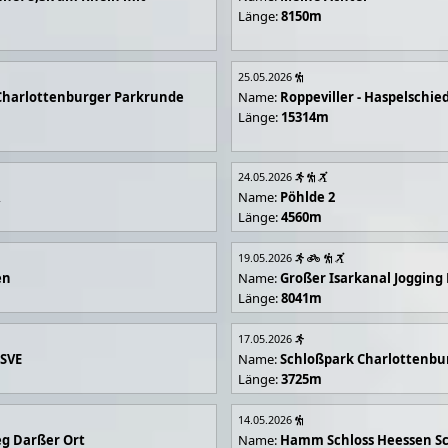
Länge:
8150m
25.05.2026
Charlottenburger Parkrunde
Name:
Roppeviller - Haspelschie
Länge:
15314m
24.05.2026
R
Name:
Pöhlde 2
Länge:
4560m
19.05.2026
en
Name:
Großer Isarkanal Joggin
Länge:
8041m
17.05.2026
 SVE
Name:
Schloßpark Charlottenbu
Länge:
3725m
14.05.2026
g Darßer Ort
Name:
Hamm Schloss Heessen Sc