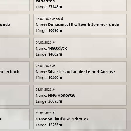
Varianten
Länge:
27148m
15.02.2026
runde
Name:
Donauinsel Kraftwerk Sommerrunde
Länge:
10696m
04.02.2026
Name:
14860dyck
Länge:
14862m
25.01.2026
illerteich
Name:
Silvesterlauf an der Leine + Anreise
Länge:
10560m
21.01.2026
Name:
NHG Hönow26
Länge:
26075m
19.01.2026
8
Name:
Solilauf2026_12km_v3
Länge:
12255m