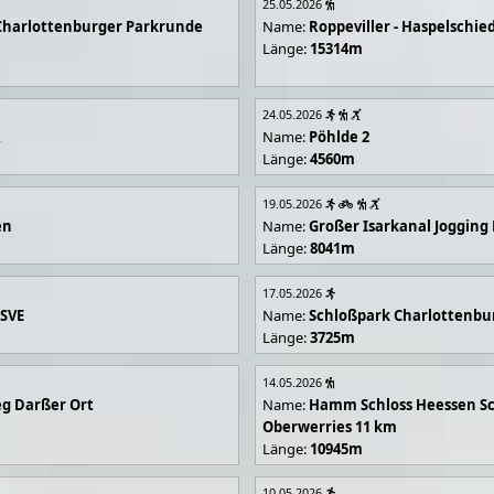
25.05.2026
Charlottenburger Parkrunde
Name:
Roppeviller - Haspelschie
Länge:
15314m
24.05.2026
R
Name:
Pöhlde 2
Länge:
4560m
19.05.2026
en
Name:
Großer Isarkanal Joggin
Länge:
8041m
17.05.2026
 SVE
Name:
Schloßpark Charlottenbu
Länge:
3725m
14.05.2026
g Darßer Ort
Name:
Hamm Schloss Heessen Sc
Oberwerries 11 km
Länge:
10945m
10.05.2026