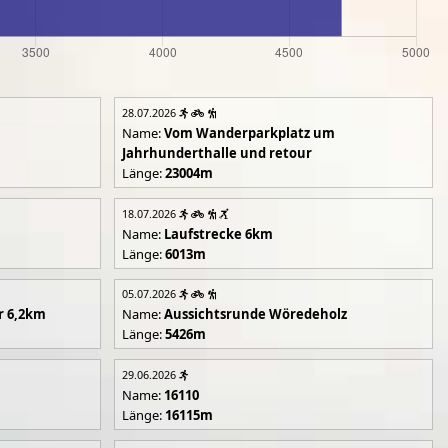
28.07.2026
Name:
Vom Wanderparkplatz um
Jahrhunderthalle und retour
Länge:
23004m
18.07.2026
Name:
Laufstrecke 6km
Länge:
6013m
05.07.2026
r 6,2km
Name:
Aussichtsrunde Wöredeholz
Länge:
5426m
29.06.2026
Name:
16110
Länge:
16115m