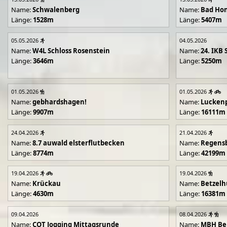
Name:
Schwalenberg
Name:
Bad Hon
Länge:
1528m
Länge:
5407m
05.05.2026
04.05.2026
Name:
W4L Schloss Rosenstein
Name:
24. IKB 
Länge:
3646m
Länge:
5250m
01.05.2026
01.05.2026
Name:
gebhardshagen!
Name:
Lucken
Länge:
9907m
Länge:
16111m
24.04.2026
21.04.2026
Name:
8.7 auwald elsterflutbecken
Name:
Regens
Länge:
8774m
Länge:
42199m
19.04.2026
19.04.2026
Name:
Krückau
Name:
Betzelh
Länge:
4630m
Länge:
16381m
09.04.2026
08.04.2026
Name:
COT Jogging Mittagsrunde
Name:
MBH Ben