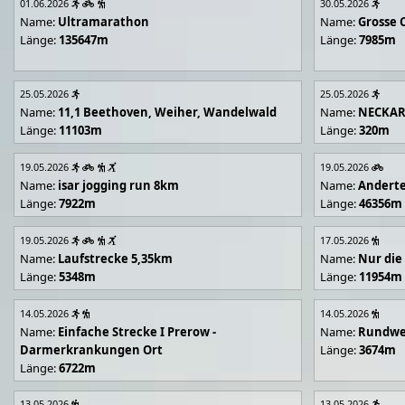
01.06.2026
30.05.2026
Name:
Ultramarathon
Name:
Grosse 
Länge:
135647m
Länge:
7985m
25.05.2026
25.05.2026
Name:
11,1 Beethoven, Weiher, Wandelwald
Name:
NECKA
Länge:
11103m
Länge:
320m
19.05.2026
19.05.2026
Name:
isar jogging run 8km
Name:
Andert
Länge:
7922m
Länge:
46356m
19.05.2026
17.05.2026
Name:
Laufstrecke 5,35km
Name:
Nur die
Länge:
5348m
Länge:
11954m
14.05.2026
14.05.2026
Name:
Einfache Strecke I Prerow -
Name:
Rundwe
Darmerkrankungen Ort
Länge:
3674m
Länge:
6722m
13.05.2026
13.05.2026