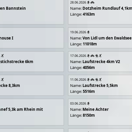
28.06.2026
en Bannstein
Name:
Dotzheim Rundlauf 4,1k
Länge:
4163m
19.06.2026
house I
Name:
Von Lidl um den Ewaldsee
Länge:
11018m
17.06.2026
stichstrecke 6km
Name:
Laufstrecke 4km V2
Länge:
4056m
11.06.2026
ecke 8,3km
Name:
Laufstrecke 5,5km
Länge:
5516m
03.06.2026
nef 5,3k am Rhein mit
Name:
Meine Achter
Länge:
8150m