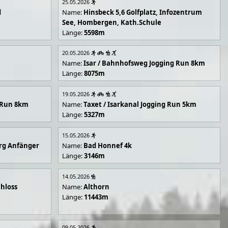
25.05.2026
d
Name:
Hinsbeck 5,6 Golfplatz, Infozentrum
See, Hombergen, Kath.Schule
Länge:
5598m
20.05.2026
Name:
Isar / Bahnhofsweg Jogging Run 8km
Länge:
8075m
19.05.2026
g Run 8km
Name:
Taxet / Isarkanal Jogging Run 5km
Länge:
5327m
15.05.2026
rg Anfänger
Name:
Bad Honnef 4k
Länge:
3146m
14.05.2026
hloss
Name:
Althorn
Länge:
11443m
09.05.2026