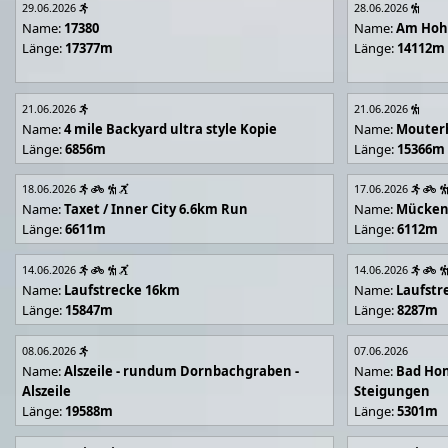
29.06.2026
28.06.2026
Name:
17380
Name:
Am Hoh
Länge:
17377m
Länge:
14112m
21.06.2026
21.06.2026
Name:
4 mile Backyard ultra style Kopie
Name:
Mouter
Länge:
6856m
Länge:
15366m
18.06.2026
17.06.2026
Name:
Taxet / Inner City 6.6km Run
Name:
Mücken
Länge:
6611m
Länge:
6112m
14.06.2026
14.06.2026
Name:
Laufstrecke 16km
Name:
Laufstr
Länge:
15847m
Länge:
8287m
08.06.2026
07.06.2026
Name:
Alszeile - rundum Dornbachgraben -
Name:
Bad Hon
Alszeile
Steigungen
Länge:
19588m
Länge:
5301m