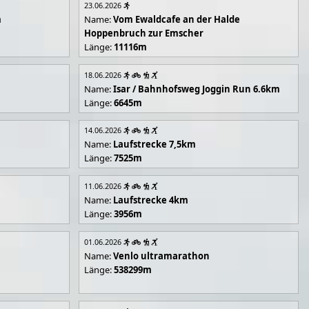
23.06.2026
m
Name:
Vom Ewaldcafe an der Halde
Hoppenbruch zur Emscher
Länge:
11116m
18.06.2026
Name:
Isar / Bahnhofsweg Joggin Run 6.6km
Länge:
6645m
14.06.2026
Name:
Laufstrecke 7,5km
Länge:
7525m
11.06.2026
Name:
Laufstrecke 4km
Länge:
3956m
01.06.2026
Name:
Venlo ultramarathon
Länge:
538299m