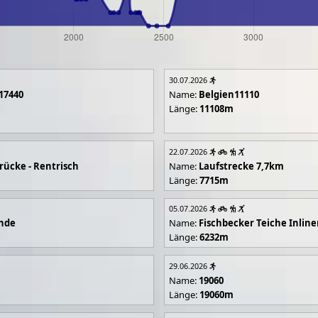
30.07.2026
17440
Name:
Belgien11110
Länge:
11108m
22.07.2026
rücke - Rentrisch
Name:
Laufstrecke 7,7km
Länge:
7715m
05.07.2026
unde
Name:
Fischbecker Teiche Inline
Länge:
6232m
29.06.2026
Name:
19060
Länge:
19060m