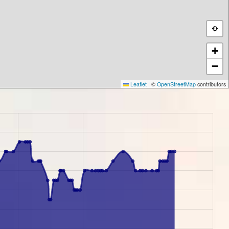
+
−
Leaflet
|
©
OpenStreetMap
contributors