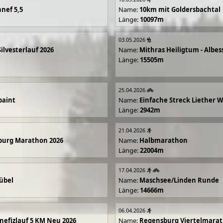
nef 5,5
Name:
10km mit Goldersbachtal
Länge:
10097m
03.05.2026
Silvesterlauf 2026
Name:
Mithras Heiligtum - Albes
Länge:
15505m
25.04.2026
paint
Name:
Einfache Streck Liether 
Länge:
2942m
21.04.2026
burg Marathon 2026
Name:
Halbmarathon
Länge:
22004m
17.04.2026
übel
Name:
Maschsee/Linden Runde
Länge:
14666m
06.04.2026
efizlauf 5 KM Neu 2026
Name:
Regensburg Viertelmarat