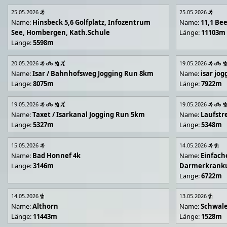
25.05.2026
25.05.2026
Name:
Hinsbeck 5,6 Golfplatz, Infozentrum
Name:
11,1 Be
See, Hombergen, Kath.Schule
Länge:
11103m
Länge:
5598m
20.05.2026
19.05.2026
Name:
Isar / Bahnhofsweg Jogging Run 8km
Name:
isar jo
Länge:
8075m
Länge:
7922m
19.05.2026
19.05.2026
Name:
Taxet / Isarkanal Jogging Run 5km
Name:
Laufstr
Länge:
5327m
Länge:
5348m
15.05.2026
14.05.2026
Name:
Bad Honnef 4k
Name:
Einfach
Länge:
3146m
Darmerkrank
Länge:
6722m
14.05.2026
13.05.2026
Name:
Althorn
Name:
Schwal
Länge:
11443m
Länge:
1528m