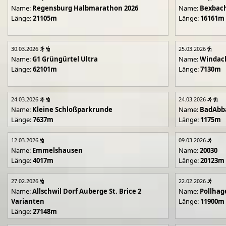
Name:
Regensburg Halbmarathon 2026
Name:
Bexbach
Länge:
21105m
Länge:
16161m
30.03.2026
25.03.2026
Name:
G1 Grüngürtel Ultra
Name:
Windac
Länge:
62101m
Länge:
7130m
24.03.2026
24.03.2026
Name:
Kleine Schloßparkrunde
Name:
BadAbb
Länge:
7637m
Länge:
1175m
12.03.2026
09.03.2026
Name:
Emmelshausen
Name:
20030
Länge:
4017m
Länge:
20123m
27.02.2026
22.02.2026
Name:
Allschwil Dorf Auberge St. Brice 2
Name:
Pollhag
Varianten
Länge:
11900m
Länge:
27148m