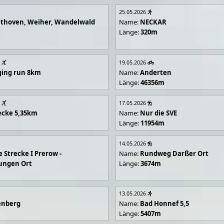
25.05.2026
ethoven, Weiher, Wandelwald
Name:
NECKAR
Länge:
320m
19.05.2026
gging run 8km
Name:
Anderten
Länge:
46356m
17.05.2026
ecke 5,35km
Name:
Nur die SVE
Länge:
11954m
14.05.2026
e Strecke I Prerow -
Name:
Rundweg Darßer Ort
ungen Ort
Länge:
3674m
13.05.2026
enberg
Name:
Bad Honnef 5,5
Länge:
5407m