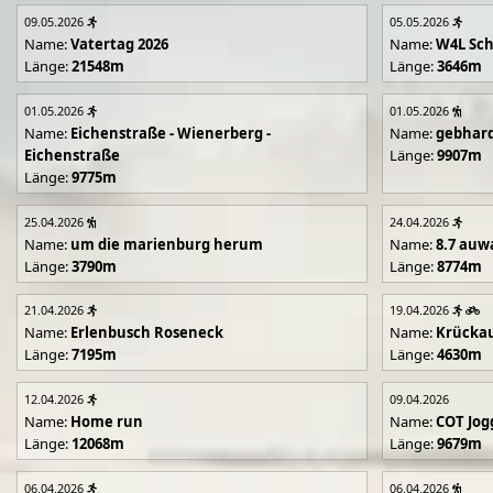
09.05.2026
05.05.2026
Name:
Vatertag 2026
Name:
W4L Sch
Länge:
21548m
Länge:
3646m
01.05.2026
01.05.2026
Name:
Eichenstraße - Wienerberg -
Name:
gebhar
Eichenstraße
Länge:
9907m
Länge:
9775m
25.04.2026
24.04.2026
Name:
um die marienburg herum
Name:
8.7 auw
Länge:
3790m
Länge:
8774m
21.04.2026
19.04.2026
Name:
Erlenbusch Roseneck
Name:
Krücka
Länge:
7195m
Länge:
4630m
12.04.2026
09.04.2026
Name:
Home run
Name:
COT Jog
Länge:
12068m
Länge:
9679m
06.04.2026
06.04.2026