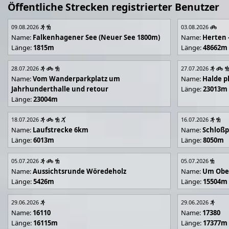
Öffentliche Strecken registrierter Benutzer
09.08.2026
03.08.2026
Name:
Falkenhagener See (Neuer See 1800m)
Name:
Herten 
Länge:
1815m
Länge:
48662m
28.07.2026
27.07.2026
Name:
Vom Wanderparkplatz um
Name:
Halde p
Jahrhunderthalle und retour
Länge:
23013m
Länge:
23004m
18.07.2026
16.07.2026
Name:
Laufstrecke 6km
Name:
Schloßp
Länge:
6013m
Länge:
8050m
05.07.2026
05.07.2026
Name:
Aussichtsrunde Wöredeholz
Name:
Um Obe
Länge:
5426m
Länge:
15504m
29.06.2026
29.06.2026
Name:
16110
Name:
17380
Länge:
16115m
Länge:
17377m