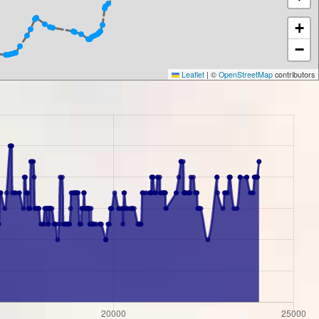
+
−
Leaflet
|
©
OpenStreetMap
contributors