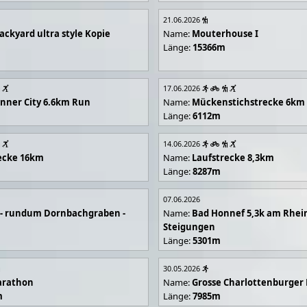
21.06.2026
ackyard ultra style Kopie
Name:
Mouterhouse I
Länge:
15366m
17.06.2026
 Inner City 6.6km Run
Name:
Mückenstichstrecke 6km
Länge:
6112m
14.06.2026
ecke 16km
Name:
Laufstrecke 8,3km
Länge:
8287m
07.06.2026
e - rundum Dornbachgraben -
Name:
Bad Honnef 5,3k am Rhei
Steigungen
Länge:
5301m
30.05.2026
arathon
Name:
Grosse Charlottenburger
m
Länge:
7985m