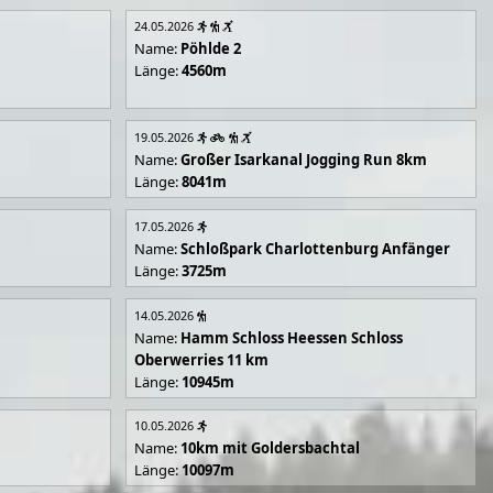
24.05.2026
Name:
Pöhlde 2
Länge:
4560m
19.05.2026
Name:
Großer Isarkanal Jogging Run 8km
Länge:
8041m
17.05.2026
Name:
Schloßpark Charlottenburg Anfänger
Länge:
3725m
14.05.2026
Name:
Hamm Schloss Heessen Schloss
Oberwerries 11 km
Länge:
10945m
10.05.2026
Name:
10km mit Goldersbachtal
Länge:
10097m