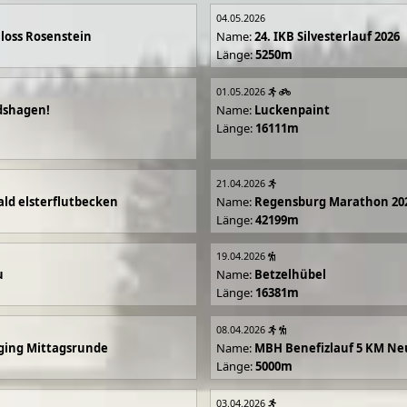
04.05.2026
loss Rosenstein
Name:
24. IKB Silvesterlauf 2026
Länge:
5250m
01.05.2026
dshagen!
Name:
Luckenpaint
Länge:
16111m
21.04.2026
ald elsterflutbecken
Name:
Regensburg Marathon 20
Länge:
42199m
19.04.2026
u
Name:
Betzelhübel
Länge:
16381m
08.04.2026
ging Mittagsrunde
Name:
MBH Benefizlauf 5 KM Ne
Länge:
5000m
03.04.2026