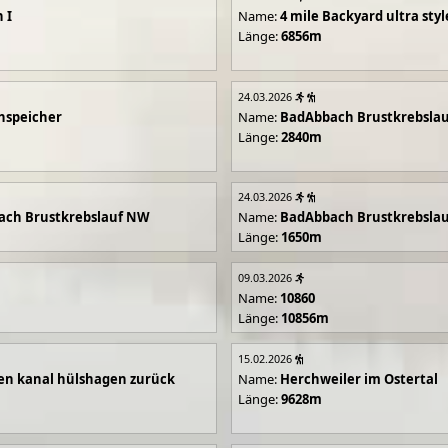
 I
Name:
4 mile Backyard ultra styl
Länge:
6856m
24.03.2026
hspeicher
Name:
BadAbbach Brustkrebsla
Länge:
2840m
24.03.2026
ach Brustkrebslauf NW
Name:
BadAbbach Brustkrebsla
Länge:
1650m
09.03.2026
Name:
10860
Länge:
10856m
15.02.2026
en kanal hülshagen zurück
Name:
Herchweiler im Ostertal
Länge:
9628m