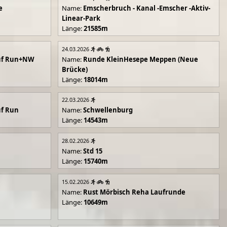
e
Name:
Emscherbruch - Kanal -Emscher -Aktiv-
Linear-Park
Länge:
21585m
24.03.2026
uf Run+NW
Name:
Runde KleinHesepe Meppen (Neue
Brücke)
Länge:
18014m
22.03.2026
uf Run
Name:
Schwellenburg
Länge:
14543m
28.02.2026
Name:
Std 15
Länge:
15740m
15.02.2026
Name:
Rust Mörbisch Reha Laufrunde
Länge:
10649m