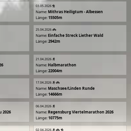
03.05.2026
Name:
Mithras Heiligtum - Albessen
Länge:
15505m
25.04.2026
Name:
Einfache Streck Liether Wald
Länge:
2942m
21.04.2026
26
Name:
Halbmarathon
Länge:
22004m
17.04.2026
Name:
Maschsee/Linden Runde
Länge:
14666m
06.04.2026
u 2026
Name:
Regensburg Viertelmarathon 2026
Länge:
10775m
02.04.2026