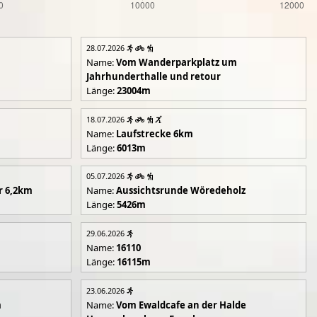
28.07.2026
Name:
Vom Wanderparkplatz um
Jahrhunderthalle und retour
Länge:
23004m
18.07.2026
Name:
Laufstrecke 6km
Länge:
6013m
05.07.2026
r 6,2km
Name:
Aussichtsrunde Wöredeholz
Länge:
5426m
29.06.2026
Name:
16110
Länge:
16115m
23.06.2026
m
Name:
Vom Ewaldcafe an der Halde