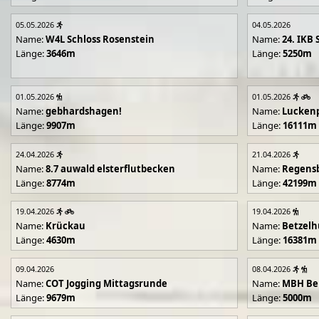
05.05.2026
04.05.2026
Name:
W4L Schloss Rosenstein
Name:
24. IKB 
Länge:
3646m
Länge:
5250m
01.05.2026
01.05.2026
Name:
gebhardshagen!
Name:
Lucken
Länge:
9907m
Länge:
16111m
24.04.2026
21.04.2026
Name:
8.7 auwald elsterflutbecken
Name:
Regens
Länge:
8774m
Länge:
42199m
19.04.2026
19.04.2026
Name:
Krückau
Name:
Betzelh
Länge:
4630m
Länge:
16381m
09.04.2026
08.04.2026
Name:
COT Jogging Mittagsrunde
Name:
MBH Ben
Länge:
9679m
Länge:
5000m