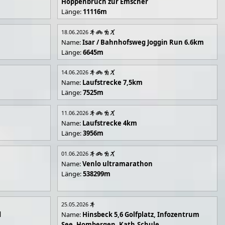
Hoppenbruch zur Emscher
Länge:
11116m
18.06.2026
Name:
Isar / Bahnhofsweg Joggin Run 6.6km
Länge:
6645m
14.06.2026
Name:
Laufstrecke 7,5km
Länge:
7525m
11.06.2026
Name:
Laufstrecke 4km
Länge:
3956m
01.06.2026
Name:
Venlo ultramarathon
Länge:
538299m
25.05.2026
d
Name:
Hinsbeck 5,6 Golfplatz, Infozentrum
See, Hombergen, Kath.Schule