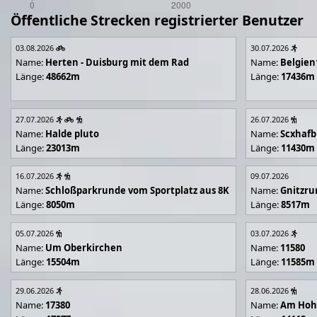
Öffentliche Strecken registrierter Benutzer
03.08.2026
30.07.2026
Name:
Herten - Duisburg mit dem Rad
Name:
Belgien
Länge:
48662m
Länge:
17436m
27.07.2026
26.07.2026
Name:
Halde pluto
Name:
Scxhafb
Länge:
23013m
Länge:
11430m
16.07.2026
09.07.2026
Name:
Schloßparkrunde vom Sportplatz aus 8K
Name:
Gnitzr
Länge:
8050m
Länge:
8517m
05.07.2026
03.07.2026
Name:
Um Oberkirchen
Name:
11580
Länge:
15504m
Länge:
11585m
29.06.2026
28.06.2026
Name:
17380
Name:
Am Hoh