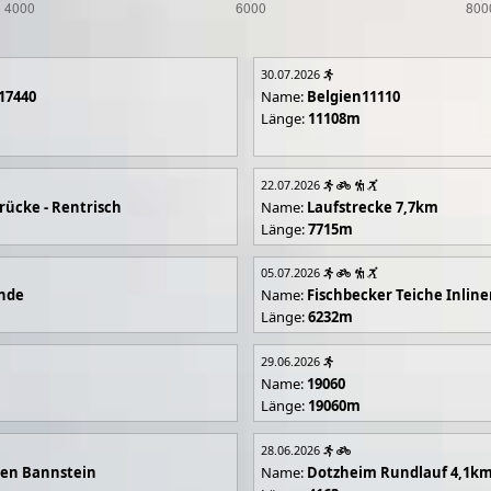
30.07.2026
17440
Name:
Belgien11110
Länge:
11108m
22.07.2026
rücke - Rentrisch
Name:
Laufstrecke 7,7km
Länge:
7715m
05.07.2026
unde
Name:
Fischbecker Teiche Inline
Länge:
6232m
29.06.2026
Name:
19060
Länge:
19060m
28.06.2026
en Bannstein
Name:
Dotzheim Rundlauf 4,1k