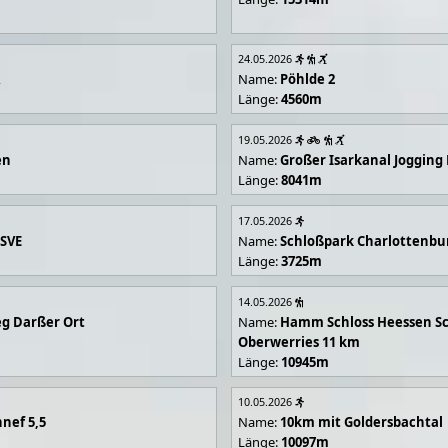
24.05.2026
R
Name:
Pöhlde 2
Länge:
4560m
19.05.2026
en
Name:
Großer Isarkanal Joggin
Länge:
8041m
17.05.2026
 SVE
Name:
Schloßpark Charlottenbu
Länge:
3725m
14.05.2026
g Darßer Ort
Name:
Hamm Schloss Heessen Sc
Oberwerries 11 km
Länge:
10945m
10.05.2026
nef 5,5
Name:
10km mit Goldersbachtal
Länge:
10097m