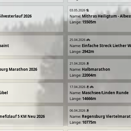
03.05.2026
Silvesterlauf 2026
Name:
Mithras Heiligtum - Albes
Länge:
15505m
25.04.2026
paint
Name:
Einfache Streck Liether 
Länge:
2942m
21.04.2026
burg Marathon 2026
Name:
Halbmarathon
Länge:
22004m
17.04.2026
übel
Name:
Maschsee/Linden Runde
Länge:
14666m
06.04.2026
efizlauf 5 KM Neu 2026
Name:
Regensburg Viertelmarat
Länge:
10775m