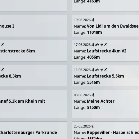
Länge:
4163m
19.06.2026
house I
Name:
Von Lidl um den Ewaldsee
Länge:
11018m
17.06.2026
stichstrecke 6km
Name:
Laufstrecke 4km V2
Länge:
4056m
11.06.2026
ecke 8,3km
Name:
Laufstrecke 5,5km
Länge:
5516m
03.06.2026
nef 5,3k am Rhein mit
Name:
Meine Achter
Länge:
8150m
25.05.2026
Charlottenburger Parkrunde
Name:
Roppeviller - Haspelschie
Länge:
15314m