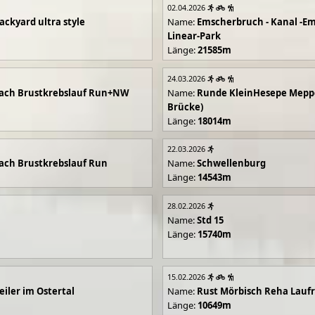
02.04.2026
ackyard ultra style
Name:
Emscherbruch - Kanal -Em
Linear-Park
Länge:
21585m
24.03.2026
ach Brustkrebslauf Run+NW
Name:
Runde KleinHesepe Mepp
Brücke)
Länge:
18014m
22.03.2026
ch Brustkrebslauf Run
Name:
Schwellenburg
Länge:
14543m
28.02.2026
Name:
Std 15
Länge:
15740m
15.02.2026
iler im Ostertal
Name:
Rust Mörbisch Reha Lauf
Länge:
10649m