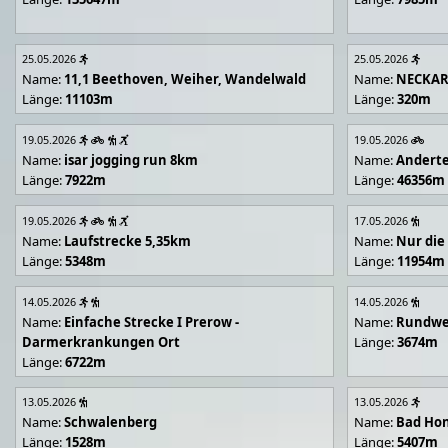
25.05.2026
25.05.2026
Name:
11,1 Beethoven, Weiher, Wandelwald
Name:
NECKA
Länge:
11103m
Länge:
320m
19.05.2026
19.05.2026
Name:
isar jogging run 8km
Name:
Andert
Länge:
7922m
Länge:
46356m
19.05.2026
17.05.2026
Name:
Laufstrecke 5,35km
Name:
Nur die
Länge:
5348m
Länge:
11954m
14.05.2026
14.05.2026
Name:
Einfache Strecke I Prerow -
Name:
Rundwe
Darmerkrankungen Ort
Länge:
3674m
Länge:
6722m
13.05.2026
13.05.2026
Name:
Schwalenberg
Name:
Bad Hon
Länge:
1528m
Länge:
5407m