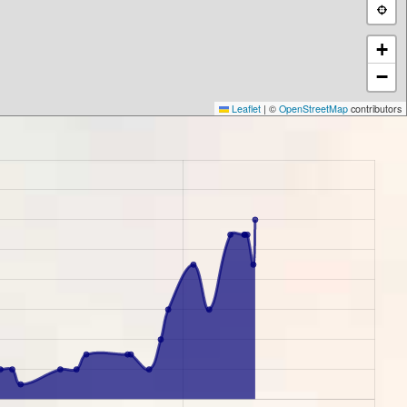
+
−
Leaflet
|
©
OpenStreetMap
contributors