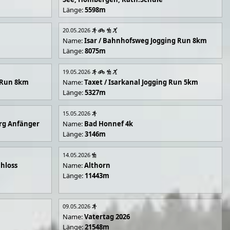
Länge:
5598m
20.05.2026
Name:
Isar / Bahnhofsweg Jogging Run 8km
Länge:
8075m
19.05.2026
g Run 8km
Name:
Taxet / Isarkanal Jogging Run 5km
Länge:
5327m
15.05.2026
rg Anfänger
Name:
Bad Honnef 4k
Länge:
3146m
14.05.2026
hloss
Name:
Althorn
Länge:
11443m
09.05.2026
Name:
Vatertag 2026
Länge:
21548m