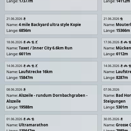
Länge:
17377m
Länge:
14112m
21.06.2026
21.06.2026
Name:
4 mile Backyard ultra style Kopie
Name:
Mouter
Länge:
6856m
Länge:
15366m
18.06.2026
17.06.2026
Name:
Taxet / Inner City 6.6km Run
Name:
Mücken
Länge:
6611m
Länge:
6112m
14.06.2026
14.06.2026
Name:
Laufstrecke 16km
Name:
Laufstr
Länge:
15847m
Länge:
8287m
08.06.2026
07.06.2026
Name:
Alszeile - rundum Dornbachgraben -
Name:
Bad Hon
Alszeile
Steigungen
Länge:
19588m
Länge:
5301m
01.06.2026
30.05.2026
Name:
Ultramarathon
Name:
Grosse 
Länge:
135647m
Länge:
7985m