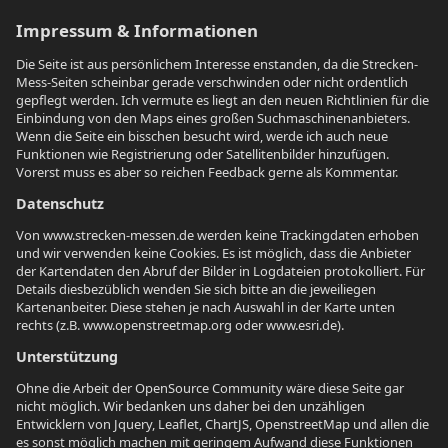
Impressum & Informationen
Die Seite ist aus persönlichem Interesse enstanden, da die Strecken-
Mess-Seiten scheinbar gerade verschwinden oder nicht ordentlich
gepflegt werden. Ich vermute es liegt an den neuen Richtlinien für die
Einbindung von den Maps eines großen Suchmaschinenanbieters.
Wenn die Seite ein bisschen besucht wird, werde ich auch neue
Funktionen wie Registrierung oder Satellitenbilder hinzufügen.
Vorerst muss es aber so reichen Feedback gerne als Kommentar.
Datenschutz
Von www.strecken-messen.de werden keine Trackingdaten erhoben
und wir verwenden keine Cookies. Es ist möglich, dass die Anbieter
der Kartendaten den Abruf der Bilder in Logdateien protokolliert. Für
Details diesbezüblich wenden Sie sich bitte an die jeweiliegen
Kartenanbeiter. Diese stehen je nach Auswahl in der Karte unten
rechts (z.B. www.openstreetmap.org oder www.esri.de).
Unterstützung
Ohne die Arbeit der OpenSource Community wäre diese Seite gar
nicht möglich. Wir bedanken uns daher bei den unzähligen
Entwicklern von Jquery, Leaflet, ChartJS, OpenstreetMap und allen die
es sonst möglich machen mit geringem Aufwand diese Funktionen