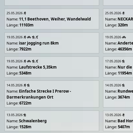
25.05.2026
25.05.2026
Name:
11,1 Beethoven, Weiher, Wandelwald
Name:
NECKA
Länge:
11103m
Länge:
320m
19.05.2026
19.05.2026
Name:
isar jogging run 8km
Name:
Andert
Länge:
7922m
Länge:
46356m
19.05.2026
17.05.2026
Name:
Laufstrecke 5,35km
Name:
Nur die
Länge:
5348m
Länge:
11954m
14.05.2026
14.05.2026
Name:
Einfache Strecke I Prerow -
Name:
Rundwe
Darmerkrankungen Ort
Länge:
3674m
Länge:
6722m
13.05.2026
13.05.2026
Name:
Schwalenberg
Name:
Bad Hon
Länge:
1528m
Länge:
5407m