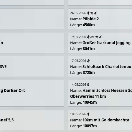
24.05.2026
R
Name:
Pöhlde 2
Länge:
4560m
19.05.2026
en
Name:
Großer Isarkanal Joggin
Länge:
8041m
17.05.2026
 SVE
Name:
Schloßpark Charlottenbu
Länge:
3725m
14.05.2026
g Darßer Ort
Name:
Hamm Schloss Heessen Sc
Oberwerries 11 km
Länge:
10945m
10.05.2026
nef 5,5
Name:
10km mit Goldersbachtal
Länge:
10097m