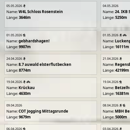
05.05.2026
04.05.2026
Name:
W4L Schloss Rosenstein
Name:
24. IKB 
Länge:
3646m
Länge:
5250m
01.05.2026
01.05.2026
Name:
gebhardshagen!
Name:
Lucken
Länge:
9907m
Länge:
16111m
24.04.2026
21.04.2026
Name:
8.7 auwald elsterflutbecken
Name:
Regens
Länge:
8774m
Länge:
42199m
19.04.2026
19.04.2026
Name:
Krückau
Name:
Betzelh
Länge:
4630m
Länge:
16381m
09.04.2026
08.04.2026
Name:
COT Jogging Mittagsrunde
Name:
MBH Ben
Länge:
9679m
Länge:
5000m
06.04.2026
03.04.2026