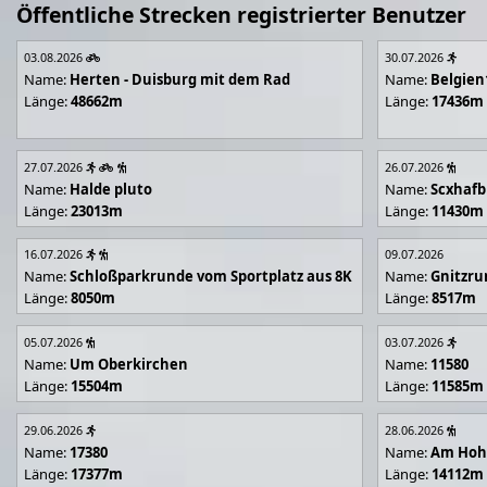
Öffentliche Strecken registrierter Benutzer
03.08.2026
30.07.2026
Name:
Herten - Duisburg mit dem Rad
Name:
Belgien
Länge:
48662m
Länge:
17436m
27.07.2026
26.07.2026
Name:
Halde pluto
Name:
Scxhafb
Länge:
23013m
Länge:
11430m
16.07.2026
09.07.2026
Name:
Schloßparkrunde vom Sportplatz aus 8K
Name:
Gnitzr
Länge:
8050m
Länge:
8517m
05.07.2026
03.07.2026
Name:
Um Oberkirchen
Name:
11580
Länge:
15504m
Länge:
11585m
29.06.2026
28.06.2026
Name:
17380
Name:
Am Hoh
Länge:
17377m
Länge:
14112m