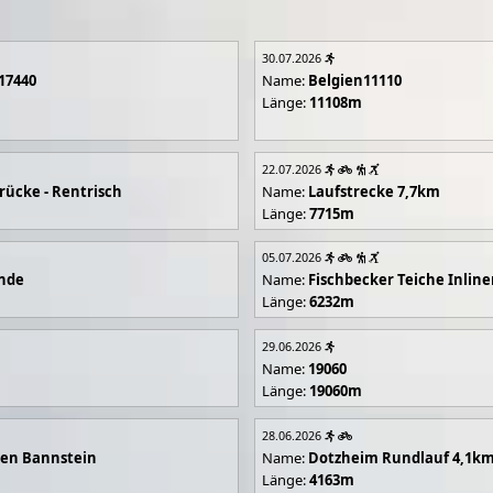
30.07.2026
17440
Name:
Belgien11110
Länge:
11108m
22.07.2026
rücke - Rentrisch
Name:
Laufstrecke 7,7km
Länge:
7715m
05.07.2026
unde
Name:
Fischbecker Teiche Inline
Länge:
6232m
29.06.2026
Name:
19060
Länge:
19060m
28.06.2026
en Bannstein
Name:
Dotzheim Rundlauf 4,1k
Länge:
4163m