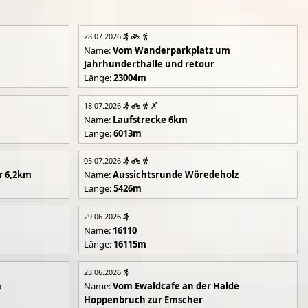
28.07.2026
Name:
Vom Wanderparkplatz um
Jahrhunderthalle und retour
Länge:
23004m
18.07.2026
Name:
Laufstrecke 6km
Länge:
6013m
05.07.2026
r 6,2km
Name:
Aussichtsrunde Wöredeholz
Länge:
5426m
29.06.2026
Name:
16110
Länge:
16115m
23.06.2026
m
Name:
Vom Ewaldcafe an der Halde
Hoppenbruch zur Emscher