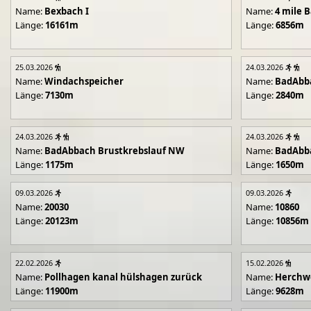
Name:
Bexbach I
Name:
4 mile B
Länge:
16161m
Länge:
6856m
25.03.2026
24.03.2026
Name:
Windachspeicher
Name:
BadAbb
Länge:
7130m
Länge:
2840m
24.03.2026
24.03.2026
Name:
BadAbbach Brustkrebslauf NW
Name:
BadAbba
Länge:
1175m
Länge:
1650m
09.03.2026
09.03.2026
Name:
20030
Name:
10860
Länge:
20123m
Länge:
10856m
22.02.2026
15.02.2026
Name:
Pollhagen kanal hülshagen zurück
Name:
Herchwe
Länge:
11900m
Länge:
9628m