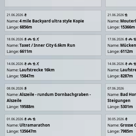
21.06.2026
21.06.2026
Name:
4 mile Backyard ultra style Kopie
Name:
Mouter
Länge:
6856m
Länge:
15366m
18.06.2026
17.06.2026
Name:
Taxet / Inner City 6.6km Run
Name:
Mücken
Länge:
6611m
Länge:
6112m
14.06.2026
14.06.2026
Name:
Laufstrecke 16km
Name:
Laufstr
Länge:
15847m
Länge:
8287m
08.06.2026
07.06.2026
Name:
Alszeile - rundum Dornbachgraben -
Name:
Bad Hon
Alszeile
Steigungen
Länge:
19588m
Länge:
5301m
01.06.2026
30.05.2026
Name:
Ultramarathon
Name:
Grosse 
Länge:
135647m
Länge:
7985m