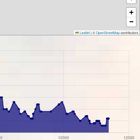
+
−
Leaflet
|
©
OpenStreetMap
contributors