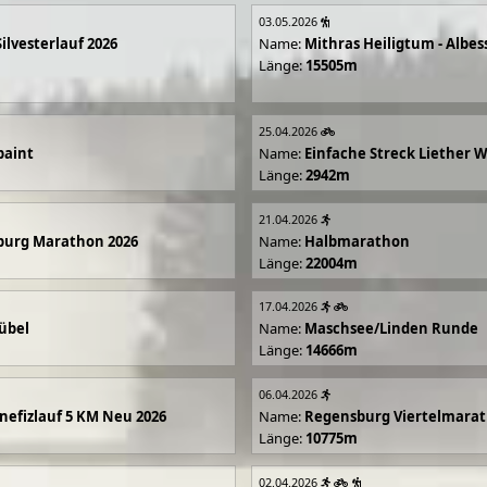
03.05.2026
Silvesterlauf 2026
Name:
Mithras Heiligtum - Albes
Länge:
15505m
25.04.2026
paint
Name:
Einfache Streck Liether 
Länge:
2942m
21.04.2026
burg Marathon 2026
Name:
Halbmarathon
Länge:
22004m
17.04.2026
übel
Name:
Maschsee/Linden Runde
Länge:
14666m
06.04.2026
efizlauf 5 KM Neu 2026
Name:
Regensburg Viertelmarat
Länge:
10775m
02.04.2026