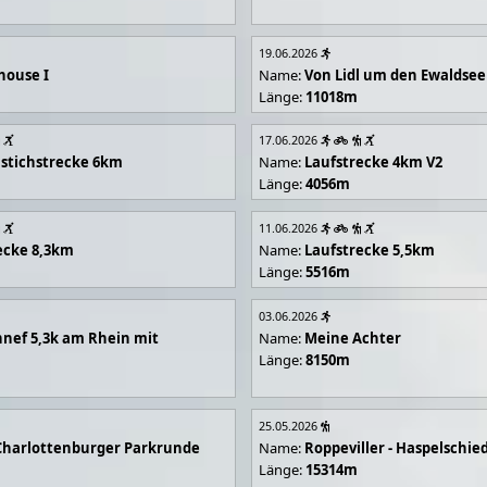
19.06.2026
house I
Name:
Von Lidl um den Ewaldsee
Länge:
11018m
17.06.2026
stichstrecke 6km
Name:
Laufstrecke 4km V2
Länge:
4056m
11.06.2026
ecke 8,3km
Name:
Laufstrecke 5,5km
Länge:
5516m
03.06.2026
nef 5,3k am Rhein mit
Name:
Meine Achter
Länge:
8150m
25.05.2026
Charlottenburger Parkrunde
Name:
Roppeviller - Haspelschie
Länge:
15314m