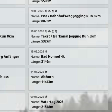
Länge:
5598m
20.05.2026
Name:
Isar / Bahnhofsweg Jogging Run 8km
Länge:
8075m
19.05.2026
g Run 8km
Name:
Taxet / Isarkanal Jogging Run 5km
Länge:
5327m
15.05.2026
rg Anfänger
Name:
Bad Honnef 4k
Länge:
3146m
14.05.2026
hloss
Name:
Althorn
Länge:
11443m
09.05.2026
Name:
Vatertag 2026
Länge:
21548m