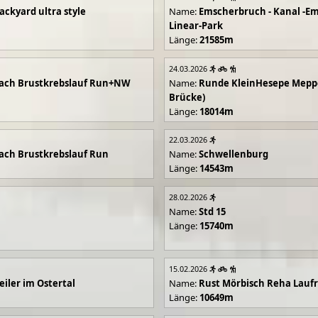
ackyard ultra style
Name:
Emscherbruch - Kanal -Em
Linear-Park
Länge:
21585m
24.03.2026
ach Brustkrebslauf Run+NW
Name:
Runde KleinHesepe Mepp
Brücke)
Länge:
18014m
22.03.2026
ch Brustkrebslauf Run
Name:
Schwellenburg
Länge:
14543m
28.02.2026
Name:
Std 15
Länge:
15740m
15.02.2026
iler im Ostertal
Name:
Rust Mörbisch Reha Lauf
Länge:
10649m