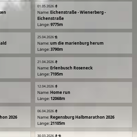
01.05.2026
sen
Name:
Eichenstraße - Wienerberg -
Eichenstraße
Länge:
9775m
25.04.2026
Wald
Name:
um die marienburg herum
Länge:
3790m
21.04.2026
Name:
Erlenbusch Roseneck
Länge:
7195m
12.04.2026
Name:
Home run
Länge:
12068m
06.04.2026
hon 2026
Name:
Regensburg Halbmarathon 2026
Länge:
21105m
30.03.2026