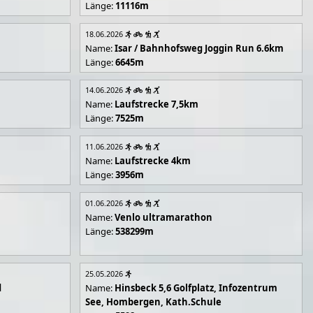
Länge:
11116m
18.06.2026
Name:
Isar / Bahnhofsweg Joggin Run 6.6km
Länge:
6645m
14.06.2026
Name:
Laufstrecke 7,5km
Länge:
7525m
11.06.2026
Name:
Laufstrecke 4km
Länge:
3956m
01.06.2026
Name:
Venlo ultramarathon
Länge:
538299m
25.05.2026
d
Name:
Hinsbeck 5,6 Golfplatz, Infozentrum
See, Hombergen, Kath.Schule