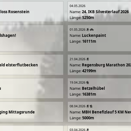
04.05.2026
loss Rosenstein
Name:
24. IKB Silvesterlauf 2026
Länge:
5250m
01.05.2026
dshagen!
Name:
Luckenpaint
Länge:
16111m
21.04.2026
ald elsterflutbecken
Name:
Regensburg Marathon 20
Länge:
42199m
19.04.2026
u
Name:
Betzelhübel
Länge:
16381m
08.04.2026
ging Mittagsrunde
Name:
MBH Benefizlauf 5 KM Ne
Länge:
5000m
03.04.2026