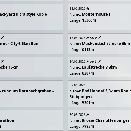
21.06.2026
ackyard ultra style Kopie
Name:
Mouterhouse I
Länge:
15366m
17.06.2026
 Inner City 6.6km Run
Name:
Mückenstichstrecke 6km
Länge:
6112m
14.06.2026
ecke 16km
Name:
Laufstrecke 8,3km
Länge:
8287m
07.06.2026
e - rundum Dornbachgraben -
Name:
Bad Honnef 5,3k am Rhei
Steigungen
Länge:
5301m
30.05.2026
arathon
Name:
Grosse Charlottenburger
m
Länge:
7985m