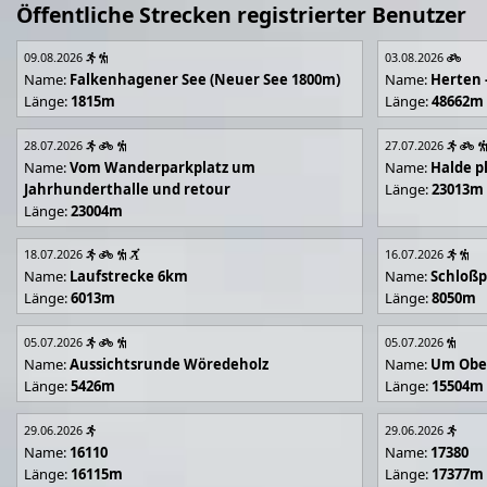
Öffentliche Strecken registrierter Benutzer
09.08.2026
03.08.2026
Name:
Falkenhagener See (Neuer See 1800m)
Name:
Herten 
Länge:
1815m
Länge:
48662m
28.07.2026
27.07.2026
Name:
Vom Wanderparkplatz um
Name:
Halde p
Jahrhunderthalle und retour
Länge:
23013m
Länge:
23004m
18.07.2026
16.07.2026
Name:
Laufstrecke 6km
Name:
Schloßp
Länge:
6013m
Länge:
8050m
05.07.2026
05.07.2026
Name:
Aussichtsrunde Wöredeholz
Name:
Um Obe
Länge:
5426m
Länge:
15504m
29.06.2026
29.06.2026
Name:
16110
Name:
17380
Länge:
16115m
Länge:
17377m