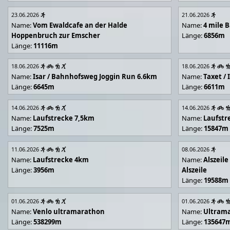
23.06.2026
21.06.2026
Name:
Vom Ewaldcafe an der Halde
Name:
4 mile B
Hoppenbruch zur Emscher
Länge:
6856m
Länge:
11116m
18.06.2026
18.06.2026
Name:
Isar / Bahnhofsweg Joggin Run 6.6km
Name:
Taxet /
Länge:
6645m
Länge:
6611m
14.06.2026
14.06.2026
Name:
Laufstrecke 7,5km
Name:
Laufstr
Länge:
7525m
Länge:
15847m
11.06.2026
08.06.2026
Name:
Laufstrecke 4km
Name:
Alszeil
Länge:
3956m
Alszeile
Länge:
19588m
01.06.2026
01.06.2026
Name:
Venlo ultramarathon
Name:
Ultram
Länge:
538299m
Länge:
135647