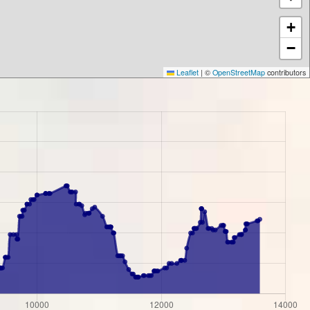
+
−
Leaflet
|
©
OpenStreetMap
contributors