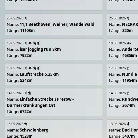
25.05.2026
25.05.2026
Name:
11,1 Beethoven, Weiher, Wandelwald
Name:
NECKA
Länge:
11103m
Länge:
320m
19.05.2026
19.05.2026
Name:
isar jogging run 8km
Name:
Andert
Länge:
7922m
Länge:
46356m
19.05.2026
17.05.2026
Name:
Laufstrecke 5,35km
Name:
Nur die
Länge:
5348m
Länge:
11954m
14.05.2026
14.05.2026
Name:
Einfache Strecke I Prerow -
Name:
Rundwe
Darmerkrankungen Ort
Länge:
3674m
Länge:
6722m
13.05.2026
13.05.2026
Name:
Schwalenberg
Name:
Bad Hon
Länge:
1528m
Länge:
5407m