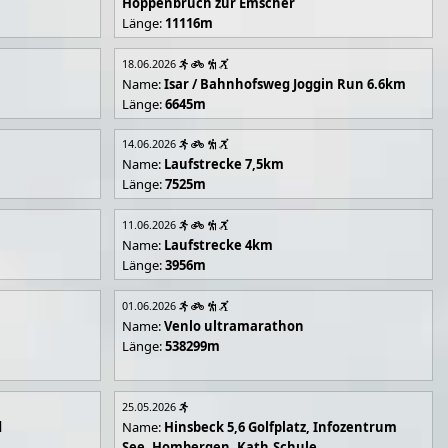
Hoppenbruch zur Emscher
Länge:
11116m
18.06.2026
Name:
Isar / Bahnhofsweg Joggin Run 6.6km
Länge:
6645m
14.06.2026
Name:
Laufstrecke 7,5km
Länge:
7525m
11.06.2026
Name:
Laufstrecke 4km
Länge:
3956m
01.06.2026
Name:
Venlo ultramarathon
Länge:
538299m
25.05.2026
d
Name:
Hinsbeck 5,6 Golfplatz, Infozentrum
See, Hombergen, Kath.Schule