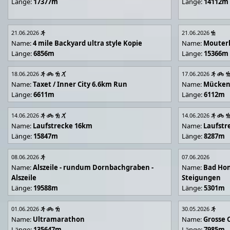
Länge:
17377m
Länge:
14112m
21.06.2026
21.06.2026
Name:
4 mile Backyard ultra style Kopie
Name:
Mouter
Länge:
6856m
Länge:
15366m
18.06.2026
17.06.2026
Name:
Taxet / Inner City 6.6km Run
Name:
Mücken
Länge:
6611m
Länge:
6112m
14.06.2026
14.06.2026
Name:
Laufstrecke 16km
Name:
Laufstr
Länge:
15847m
Länge:
8287m
08.06.2026
07.06.2026
Name:
Alszeile - rundum Dornbachgraben -
Name:
Bad Hon
Alszeile
Steigungen
Länge:
19588m
Länge:
5301m
01.06.2026
30.05.2026
Name:
Ultramarathon
Name:
Grosse 
Länge:
135647m
Länge:
7985m