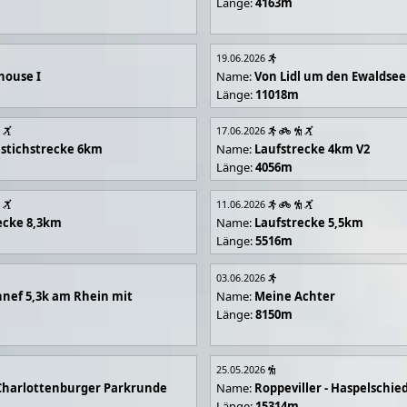
Länge:
4163m
19.06.2026
house I
Name:
Von Lidl um den Ewaldsee
Länge:
11018m
17.06.2026
stichstrecke 6km
Name:
Laufstrecke 4km V2
Länge:
4056m
11.06.2026
ecke 8,3km
Name:
Laufstrecke 5,5km
Länge:
5516m
03.06.2026
nef 5,3k am Rhein mit
Name:
Meine Achter
Länge:
8150m
25.05.2026
Charlottenburger Parkrunde
Name:
Roppeviller - Haspelschie
Länge:
15314m