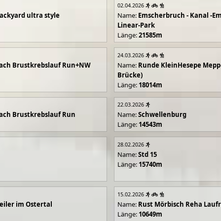
02.04.2026
ackyard ultra style
Name:
Emscherbruch - Kanal -Em
Linear-Park
Länge:
21585m
24.03.2026
ach Brustkrebslauf Run+NW
Name:
Runde KleinHesepe Mepp
Brücke)
Länge:
18014m
22.03.2026
ch Brustkrebslauf Run
Name:
Schwellenburg
Länge:
14543m
28.02.2026
Name:
Std 15
Länge:
15740m
15.02.2026
iler im Ostertal
Name:
Rust Mörbisch Reha Lauf
Länge:
10649m