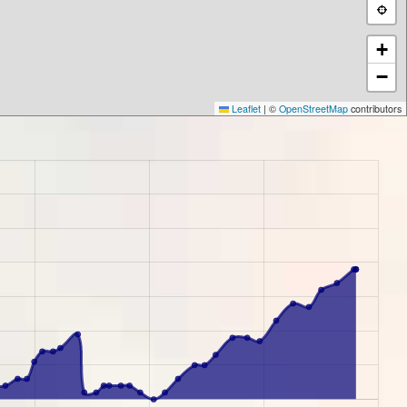
+
−
Leaflet
|
©
OpenStreetMap
contributors