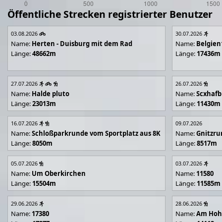
Öffentliche Strecken registrierter Benutzer
03.08.2026
30.07.2026
Name:
Herten - Duisburg mit dem Rad
Name:
Belgien
Länge:
48662m
Länge:
17436m
27.07.2026
26.07.2026
Name:
Halde pluto
Name:
Scxhafb
Länge:
23013m
Länge:
11430m
16.07.2026
09.07.2026
Name:
Schloßparkrunde vom Sportplatz aus 8K
Name:
Gnitzr
Länge:
8050m
Länge:
8517m
05.07.2026
03.07.2026
Name:
Um Oberkirchen
Name:
11580
Länge:
15504m
Länge:
11585m
29.06.2026
28.06.2026
Name:
17380
Name:
Am Hoh