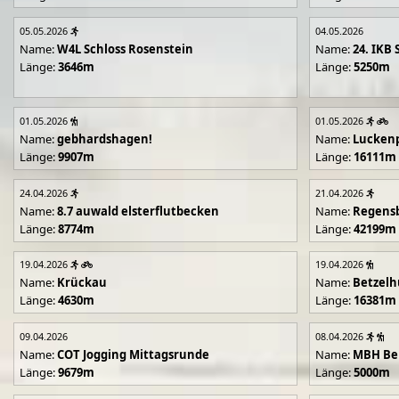
05.05.2026
04.05.2026
Name:
W4L Schloss Rosenstein
Name:
24. IKB 
Länge:
3646m
Länge:
5250m
01.05.2026
01.05.2026
Name:
gebhardshagen!
Name:
Lucken
Länge:
9907m
Länge:
16111m
24.04.2026
21.04.2026
Name:
8.7 auwald elsterflutbecken
Name:
Regens
Länge:
8774m
Länge:
42199m
19.04.2026
19.04.2026
Name:
Krückau
Name:
Betzelh
Länge:
4630m
Länge:
16381m
09.04.2026
08.04.2026
Name:
COT Jogging Mittagsrunde
Name:
MBH Ben
Länge:
9679m
Länge:
5000m