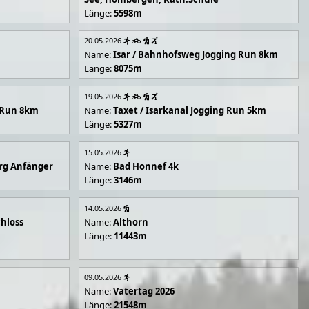
Länge:
5598m
20.05.2026
Name:
Isar / Bahnhofsweg Jogging Run 8km
Länge:
8075m
19.05.2026
g Run 8km
Name:
Taxet / Isarkanal Jogging Run 5km
Länge:
5327m
15.05.2026
rg Anfänger
Name:
Bad Honnef 4k
Länge:
3146m
14.05.2026
hloss
Name:
Althorn
Länge:
11443m
09.05.2026
Name:
Vatertag 2026
Länge:
21548m