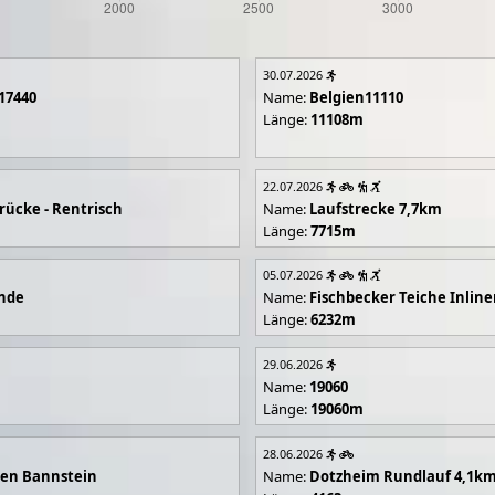
30.07.2026
17440
Name:
Belgien11110
Länge:
11108m
22.07.2026
rücke - Rentrisch
Name:
Laufstrecke 7,7km
Länge:
7715m
05.07.2026
unde
Name:
Fischbecker Teiche Inline
Länge:
6232m
29.06.2026
Name:
19060
Länge:
19060m
28.06.2026
en Bannstein
Name:
Dotzheim Rundlauf 4,1k