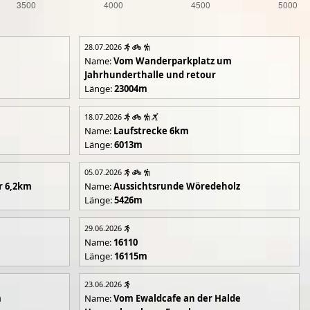
28.07.2026
Name:
Vom Wanderparkplatz um
Jahrhunderthalle und retour
Länge:
23004m
18.07.2026
Name:
Laufstrecke 6km
Länge:
6013m
05.07.2026
r 6,2km
Name:
Aussichtsrunde Wöredeholz
Länge:
5426m
29.06.2026
Name:
16110
Länge:
16115m
23.06.2026
m
Name:
Vom Ewaldcafe an der Halde