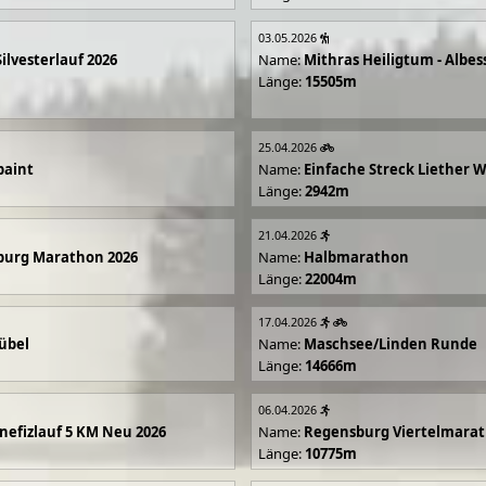
03.05.2026
Silvesterlauf 2026
Name:
Mithras Heiligtum - Albes
Länge:
15505m
25.04.2026
paint
Name:
Einfache Streck Liether 
Länge:
2942m
21.04.2026
burg Marathon 2026
Name:
Halbmarathon
Länge:
22004m
17.04.2026
übel
Name:
Maschsee/Linden Runde
Länge:
14666m
06.04.2026
efizlauf 5 KM Neu 2026
Name:
Regensburg Viertelmarat
Länge:
10775m