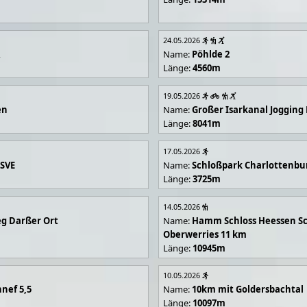
24.05.2026
R
Name:
Pöhlde 2
Länge:
4560m
19.05.2026
en
Name:
Großer Isarkanal Joggin
Länge:
8041m
17.05.2026
 SVE
Name:
Schloßpark Charlottenbu
Länge:
3725m
14.05.2026
g Darßer Ort
Name:
Hamm Schloss Heessen Sc
Oberwerries 11 km
Länge:
10945m
10.05.2026
nef 5,5
Name:
10km mit Goldersbachtal
Länge:
10097m