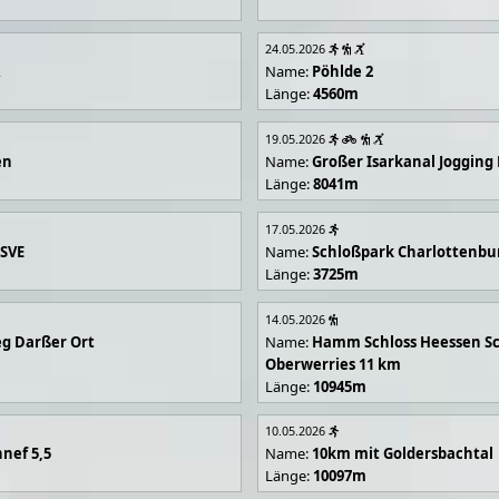
24.05.2026
R
Name:
Pöhlde 2
Länge:
4560m
19.05.2026
en
Name:
Großer Isarkanal Joggin
Länge:
8041m
17.05.2026
 SVE
Name:
Schloßpark Charlottenbu
Länge:
3725m
14.05.2026
g Darßer Ort
Name:
Hamm Schloss Heessen Sc
Oberwerries 11 km
Länge:
10945m
10.05.2026
nef 5,5
Name:
10km mit Goldersbachtal
Länge:
10097m