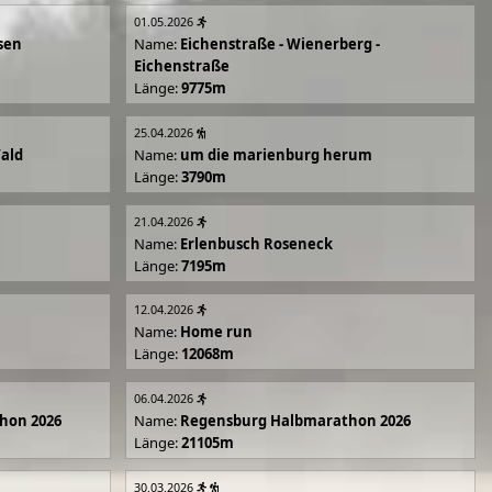
01.05.2026
sen
Name:
Eichenstraße - Wienerberg -
Eichenstraße
Länge:
9775m
25.04.2026
Wald
Name:
um die marienburg herum
Länge:
3790m
21.04.2026
Name:
Erlenbusch Roseneck
Länge:
7195m
12.04.2026
Name:
Home run
Länge:
12068m
06.04.2026
hon 2026
Name:
Regensburg Halbmarathon 2026
Länge:
21105m
30.03.2026