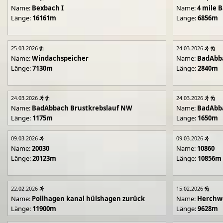
Name:
Bexbach I
Name:
4 mile B
Länge:
16161m
Länge:
6856m
25.03.2026
24.03.2026
Name:
Windachspeicher
Name:
BadAbb
Länge:
7130m
Länge:
2840m
24.03.2026
24.03.2026
Name:
BadAbbach Brustkrebslauf NW
Name:
BadAbba
Länge:
1175m
Länge:
1650m
09.03.2026
09.03.2026
Name:
20030
Name:
10860
Länge:
20123m
Länge:
10856m
22.02.2026
15.02.2026
Name:
Pollhagen kanal hülshagen zurück
Name:
Herchwe
Länge:
11900m
Länge:
9628m