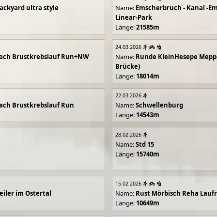
ackyard ultra style
Name:
Emscherbruch - Kanal -Em
Linear-Park
Länge:
21585m
24.03.2026
ach Brustkrebslauf Run+NW
Name:
Runde KleinHesepe Mepp
Brücke)
Länge:
18014m
22.03.2026
ch Brustkrebslauf Run
Name:
Schwellenburg
Länge:
14543m
28.02.2026
Name:
Std 15
Länge:
15740m
15.02.2026
iler im Ostertal
Name:
Rust Mörbisch Reha Lauf
Länge:
10649m