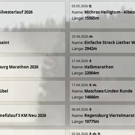
03.05.2026
Silvesterlauf 2026
Name:
Mithras Heiligtum - Albes
Länge:
15505m
25.04.2026
paint
Name:
Einfache Streck Liether 
Länge:
2942m
21.04.2026
burg Marathon 2026
Name:
Halbmarathon
Länge:
22004m
17.04.2026
übel
Name:
Maschsee/Linden Runde
Länge:
14666m
06.04.2026
efizlauf 5 KM Neu 2026
Name:
Regensburg Viertelmarat
Länge:
10775m
02.04.2026