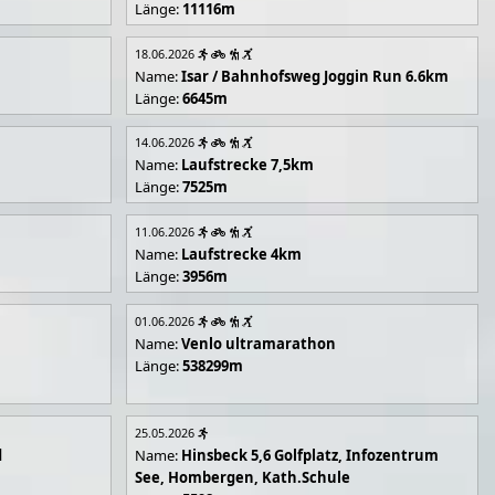
Länge:
11116m
18.06.2026
Name:
Isar / Bahnhofsweg Joggin Run 6.6km
Länge:
6645m
14.06.2026
Name:
Laufstrecke 7,5km
Länge:
7525m
11.06.2026
Name:
Laufstrecke 4km
Länge:
3956m
01.06.2026
Name:
Venlo ultramarathon
Länge:
538299m
25.05.2026
d
Name:
Hinsbeck 5,6 Golfplatz, Infozentrum
See, Hombergen, Kath.Schule