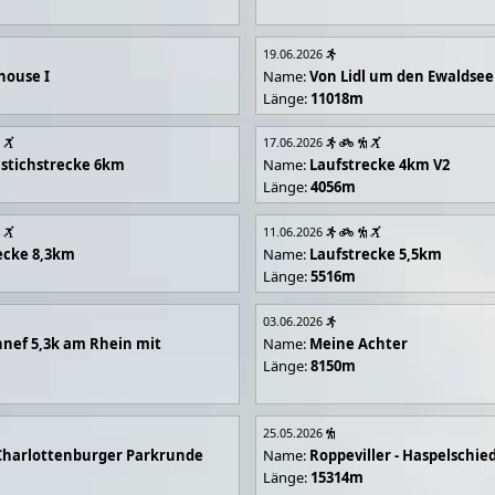
19.06.2026
house I
Name:
Von Lidl um den Ewaldsee
Länge:
11018m
17.06.2026
stichstrecke 6km
Name:
Laufstrecke 4km V2
Länge:
4056m
11.06.2026
ecke 8,3km
Name:
Laufstrecke 5,5km
Länge:
5516m
03.06.2026
nef 5,3k am Rhein mit
Name:
Meine Achter
Länge:
8150m
25.05.2026
Charlottenburger Parkrunde
Name:
Roppeviller - Haspelschie
Länge:
15314m