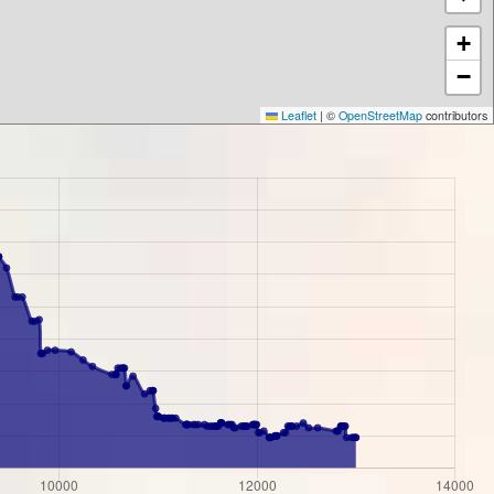
+
−
Leaflet
|
©
OpenStreetMap
contributors