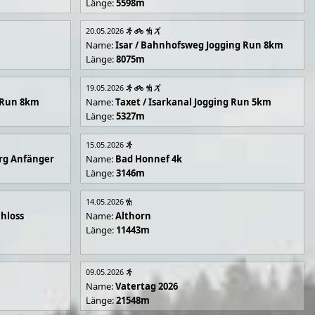
Länge:
5598m
20.05.2026
Name:
Isar / Bahnhofsweg Jogging Run 8km
Länge:
8075m
19.05.2026
g Run 8km
Name:
Taxet / Isarkanal Jogging Run 5km
Länge:
5327m
15.05.2026
rg Anfänger
Name:
Bad Honnef 4k
Länge:
3146m
14.05.2026
hloss
Name:
Althorn
Länge:
11443m
09.05.2026
Name:
Vatertag 2026
Länge:
21548m