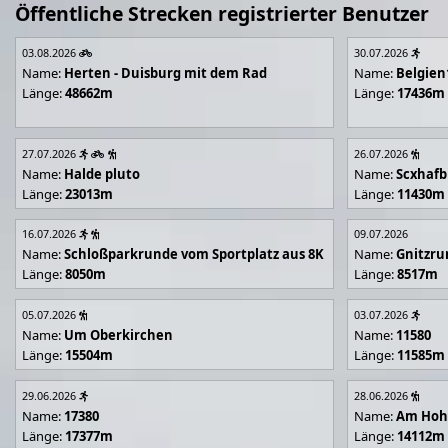
Öffentliche Strecken registrierter Benutzer
03.08.2026
30.07.2026
Name:
Herten - Duisburg mit dem Rad
Name:
Belgien
Länge:
48662m
Länge:
17436m
27.07.2026
26.07.2026
Name:
Halde pluto
Name:
Scxhafb
Länge:
23013m
Länge:
11430m
16.07.2026
09.07.2026
Name:
Schloßparkrunde vom Sportplatz aus 8K
Name:
Gnitzr
Länge:
8050m
Länge:
8517m
05.07.2026
03.07.2026
Name:
Um Oberkirchen
Name:
11580
Länge:
15504m
Länge:
11585m
29.06.2026
28.06.2026
Name:
17380
Name:
Am Hoh
Länge:
17377m
Länge:
14112m