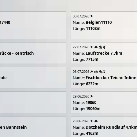
30.07.2026
17440
Name:
Belgien11110
Länge:
11108m
22.07.2026
rücke - Rentrisch
Name:
Laufstrecke 7,7km
Länge:
7715m
05.07.2026
unde
Name:
Fischbecker Teiche Inline
Länge:
6232m
29.06.2026
Name:
19060
Länge:
19060m
28.06.2026
en Bannstein
Name:
Dotzheim Rundlauf 4,1k
Länge:
4163m