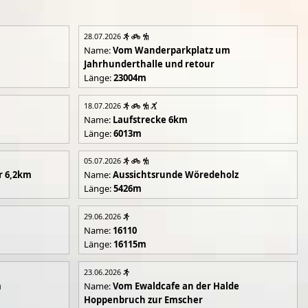
28.07.2026
Name:
Vom Wanderparkplatz um
Jahrhunderthalle und retour
Länge:
23004m
18.07.2026
Name:
Laufstrecke 6km
Länge:
6013m
05.07.2026
r 6,2km
Name:
Aussichtsrunde Wöredeholz
Länge:
5426m
29.06.2026
Name:
16110
Länge:
16115m
23.06.2026
m
Name:
Vom Ewaldcafe an der Halde
Hoppenbruch zur Emscher