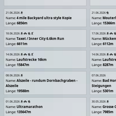
21.06.2026
21.06.2026
Name:
4 mile Backyard ultra style Kopie
Name:
Mouter
Länge:
6856m
Länge:
15366m
18.06.2026
17.06.2026
Name:
Taxet / Inner City 6.6km Run
Name:
Mücken
Länge:
6611m
Länge:
6112m
14.06.2026
14.06.2026
Name:
Laufstrecke 16km
Name:
Laufstr
Länge:
15847m
Länge:
8287m
08.06.2026
07.06.2026
Name:
Alszeile - rundum Dornbachgraben -
Name:
Bad Hon
Alszeile
Steigungen
Länge:
19588m
Länge:
5301m
01.06.2026
30.05.2026
Name:
Ultramarathon
Name:
Grosse 
Länge:
135647m
Länge:
7985m