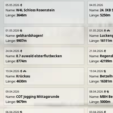
05.05.2026
04.05.2026
Name:
W4L Schloss Rosenstein
Name:
24. IKB 
Länge:
3646m
Länge:
5250m
01.05.2026
01.05.2026
Name:
gebhardshagen!
Name:
Lucken
Länge:
9907m
Länge:
16111m
24.04.2026
21.04.2026
Name:
8.7 auwald elsterflutbecken
Name:
Regens
Länge:
8774m
Länge:
42199m
19.04.2026
19.04.2026
Name:
Krückau
Name:
Betzelh
Länge:
4630m
Länge:
16381m
09.04.2026
08.04.2026
Name:
COT Jogging Mittagsrunde
Name:
MBH Ben
Länge:
9679m
Länge:
5000m
06.04.2026
03.04.2026