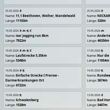
25.05.2026
25.05.2026
Name:
11,1 Beethoven, Weiher, Wandelwald
Name:
NECKA
Länge:
11103m
Länge:
320m
19.05.2026
19.05.2026
Name:
isar jogging run 8km
Name:
Andert
Länge:
7922m
Länge:
46356m
19.05.2026
17.05.2026
Name:
Laufstrecke 5,35km
Name:
Nur die
Länge:
5348m
Länge:
11954m
14.05.2026
14.05.2026
Name:
Einfache Strecke I Prerow -
Name:
Rundwe
Darmerkrankungen Ort
Länge:
3674m
Länge:
6722m
13.05.2026
13.05.2026
Name:
Schwalenberg
Name:
Bad Hon
Länge:
1528m
Länge:
5407m