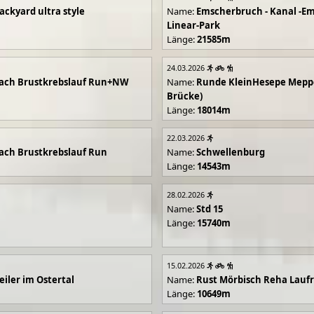
ackyard ultra style
Name:
Emscherbruch - Kanal -Em
Linear-Park
Länge:
21585m
24.03.2026
ach Brustkrebslauf Run+NW
Name:
Runde KleinHesepe Mepp
Brücke)
Länge:
18014m
22.03.2026
ch Brustkrebslauf Run
Name:
Schwellenburg
Länge:
14543m
28.02.2026
Name:
Std 15
Länge:
15740m
15.02.2026
iler im Ostertal
Name:
Rust Mörbisch Reha Lauf
Länge:
10649m