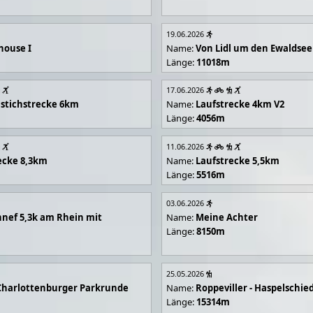
19.06.2026
house I
Name:
Von Lidl um den Ewaldsee
Länge:
11018m
17.06.2026
stichstrecke 6km
Name:
Laufstrecke 4km V2
Länge:
4056m
11.06.2026
ecke 8,3km
Name:
Laufstrecke 5,5km
Länge:
5516m
03.06.2026
nef 5,3k am Rhein mit
Name:
Meine Achter
Länge:
8150m
25.05.2026
Charlottenburger Parkrunde
Name:
Roppeviller - Haspelschie
Länge:
15314m