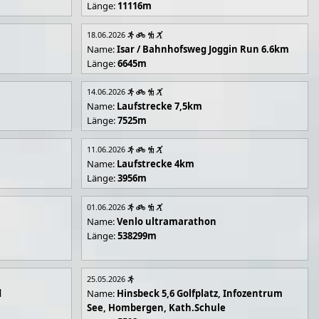
Länge:
11116m
18.06.2026
Name:
Isar / Bahnhofsweg Joggin Run 6.6km
Länge:
6645m
14.06.2026
Name:
Laufstrecke 7,5km
Länge:
7525m
11.06.2026
Name:
Laufstrecke 4km
Länge:
3956m
01.06.2026
Name:
Venlo ultramarathon
Länge:
538299m
25.05.2026
d
Name:
Hinsbeck 5,6 Golfplatz, Infozentrum
See, Hombergen, Kath.Schule