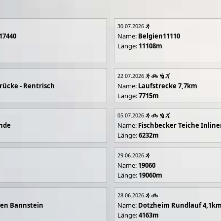
30.07.2026
17440
Name:
Belgien11110
Länge:
11108m
22.07.2026
rücke - Rentrisch
Name:
Laufstrecke 7,7km
Länge:
7715m
05.07.2026
unde
Name:
Fischbecker Teiche Inline
Länge:
6232m
29.06.2026
Name:
19060
Länge:
19060m
28.06.2026
en Bannstein
Name:
Dotzheim Rundlauf 4,1k
Länge:
4163m