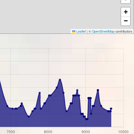
+
−
Leaflet
|
©
OpenStreetMap
contributors