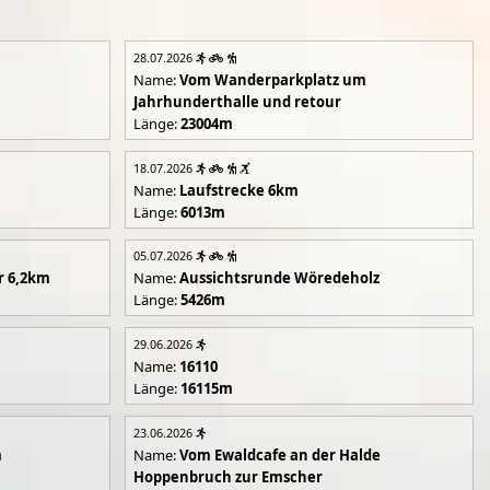
28.07.2026
Name:
Vom Wanderparkplatz um
Jahrhunderthalle und retour
Länge:
23004m
18.07.2026
Name:
Laufstrecke 6km
Länge:
6013m
05.07.2026
r 6,2km
Name:
Aussichtsrunde Wöredeholz
Länge:
5426m
29.06.2026
Name:
16110
Länge:
16115m
23.06.2026
m
Name:
Vom Ewaldcafe an der Halde
Hoppenbruch zur Emscher