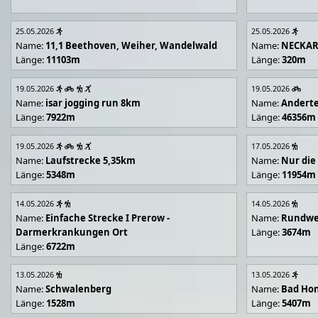
25.05.2026
25.05.2026
Name:
11,1 Beethoven, Weiher, Wandelwald
Name:
NECKA
Länge:
11103m
Länge:
320m
19.05.2026
19.05.2026
Name:
isar jogging run 8km
Name:
Andert
Länge:
7922m
Länge:
46356m
19.05.2026
17.05.2026
Name:
Laufstrecke 5,35km
Name:
Nur die
Länge:
5348m
Länge:
11954m
14.05.2026
14.05.2026
Name:
Einfache Strecke I Prerow -
Name:
Rundwe
Darmerkrankungen Ort
Länge:
3674m
Länge:
6722m
13.05.2026
13.05.2026
Name:
Schwalenberg
Name:
Bad Hon
Länge:
1528m
Länge:
5407m