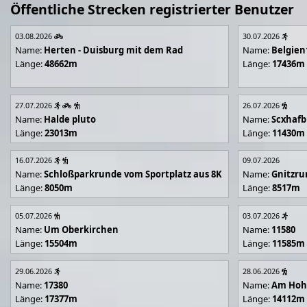
Öffentliche Strecken registrierter Benutzer
03.08.2026
30.07.2026
Name:
Herten - Duisburg mit dem Rad
Name:
Belgien
Länge:
48662m
Länge:
17436m
27.07.2026
26.07.2026
Name:
Halde pluto
Name:
Scxhafb
Länge:
23013m
Länge:
11430m
16.07.2026
09.07.2026
Name:
Schloßparkrunde vom Sportplatz aus 8K
Name:
Gnitzr
Länge:
8050m
Länge:
8517m
05.07.2026
03.07.2026
Name:
Um Oberkirchen
Name:
11580
Länge:
15504m
Länge:
11585m
29.06.2026
28.06.2026
Name:
17380
Name:
Am Hoh
Länge:
17377m
Länge:
14112m