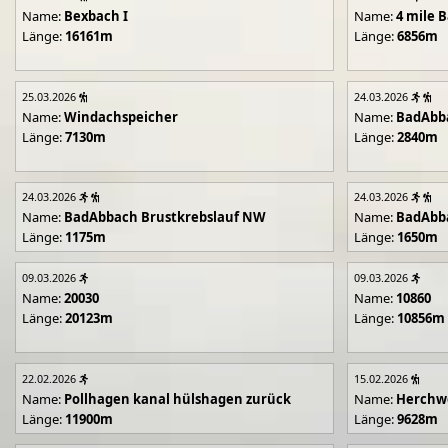
Name:
Bexbach I
Name:
4 mile B
Länge:
16161m
Länge:
6856m
25.03.2026
24.03.2026
Name:
Windachspeicher
Name:
BadAbb
Länge:
7130m
Länge:
2840m
24.03.2026
24.03.2026
Name:
BadAbbach Brustkrebslauf NW
Name:
BadAbba
Länge:
1175m
Länge:
1650m
09.03.2026
09.03.2026
Name:
20030
Name:
10860
Länge:
20123m
Länge:
10856m
22.02.2026
15.02.2026
Name:
Pollhagen kanal hülshagen zurück
Name:
Herchwe
Länge:
11900m
Länge:
9628m