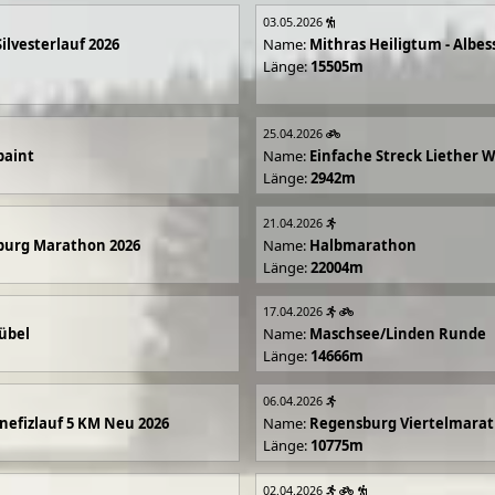
03.05.2026
Silvesterlauf 2026
Name:
Mithras Heiligtum - Albes
Länge:
15505m
25.04.2026
paint
Name:
Einfache Streck Liether 
Länge:
2942m
21.04.2026
burg Marathon 2026
Name:
Halbmarathon
Länge:
22004m
17.04.2026
übel
Name:
Maschsee/Linden Runde
Länge:
14666m
06.04.2026
efizlauf 5 KM Neu 2026
Name:
Regensburg Viertelmarat
Länge:
10775m
02.04.2026