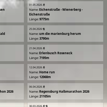
01.05.2026
sen
Name:
Eichenstraße - Wienerberg -
Eichenstraße
Länge:
9775m
25.04.2026
Wald
Name:
um die marienburg herum
Länge:
3790m
21.04.2026
Name:
Erlenbusch Roseneck
Länge:
7195m
12.04.2026
Name:
Home run
Länge:
12068m
06.04.2026
hon 2026
Name:
Regensburg Halbmarathon 2026
Länge:
21105m
30.03.2026