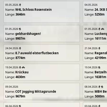
05.05.2026
04.05.2026
Name:
W4L Schloss Rosenstein
Name:
24. IKB 
Länge:
3646m
Länge:
5250m
01.05.2026
01.05.2026
Name:
gebhardshagen!
Name:
Lucken
Länge:
9907m
Länge:
16111m
24.04.2026
21.04.2026
Name:
8.7 auwald elsterflutbecken
Name:
Regens
Länge:
8774m
Länge:
42199m
19.04.2026
19.04.2026
Name:
Krückau
Name:
Betzelh
Länge:
4630m
Länge:
16381m
09.04.2026
08.04.2026
Name:
COT Jogging Mittagsrunde
Name:
MBH Ben
Länge:
9679m
Länge:
5000m
06.04.2026
03.04.2026