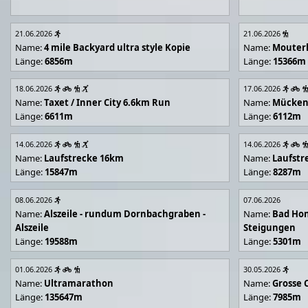
21.06.2026
21.06.2026
Name:
4 mile Backyard ultra style Kopie
Name:
Mouter
Länge:
6856m
Länge:
15366m
18.06.2026
17.06.2026
Name:
Taxet / Inner City 6.6km Run
Name:
Mücken
Länge:
6611m
Länge:
6112m
14.06.2026
14.06.2026
Name:
Laufstrecke 16km
Name:
Laufstr
Länge:
15847m
Länge:
8287m
08.06.2026
07.06.2026
Name:
Alszeile - rundum Dornbachgraben -
Name:
Bad Hon
Alszeile
Steigungen
Länge:
19588m
Länge:
5301m
01.06.2026
30.05.2026
Name:
Ultramarathon
Name:
Grosse 
Länge:
135647m
Länge:
7985m