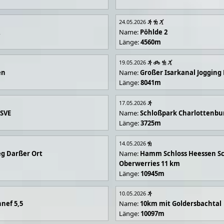
24.05.2026
R
Name:
Pöhlde 2
Länge:
4560m
19.05.2026
en
Name:
Großer Isarkanal Joggin
Länge:
8041m
17.05.2026
 SVE
Name:
Schloßpark Charlottenbu
Länge:
3725m
14.05.2026
g Darßer Ort
Name:
Hamm Schloss Heessen Sc
Oberwerries 11 km
Länge:
10945m
10.05.2026
nef 5,5
Name:
10km mit Goldersbachtal
Länge:
10097m