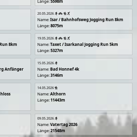
Länge:
5598m
20.05.2026
Name:
Isar / Bahnhofsweg Jogging Run 8km
Länge:
8075m
19.05.2026
g Run 8km
Name:
Taxet / Isarkanal Jogging Run 5km
Länge:
5327m
15.05.2026
rg Anfänger
Name:
Bad Honnef 4k
Länge:
3146m
14.05.2026
hloss
Name:
Althorn
Länge:
11443m
09.05.2026
Name:
Vatertag 2026
Länge:
21548m