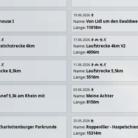
19.06.2026
house I
Name:
Von Lidl um den Ewaldsee
Länge:
11018m
17.06.2026
stichstrecke 6km
Name:
Laufstrecke 4km V2
Länge:
4056m
11.06.2026
ecke 8,3km
Name:
Laufstrecke 5,5km
Länge:
5516m
03.06.2026
nef 5,3k am Rhein mit
Name:
Meine Achter
Länge:
8150m
25.05.2026
Charlottenburger Parkrunde
Name:
Roppeviller - Haspelschie
Länge:
15314m