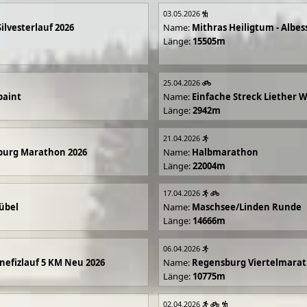
03.05.2026
Silvesterlauf 2026
Name:
Mithras Heiligtum - Albes
Länge:
15505m
25.04.2026
paint
Name:
Einfache Streck Liether 
Länge:
2942m
21.04.2026
burg Marathon 2026
Name:
Halbmarathon
Länge:
22004m
17.04.2026
übel
Name:
Maschsee/Linden Runde
Länge:
14666m
06.04.2026
efizlauf 5 KM Neu 2026
Name:
Regensburg Viertelmarat
Länge:
10775m
02.04.2026