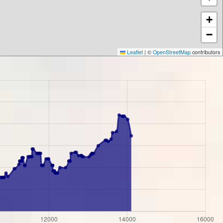
+
−
Leaflet
|
©
OpenStreetMap
contributors