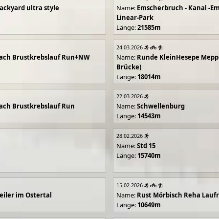
ackyard ultra style
Name:
Emscherbruch - Kanal -Em
Linear-Park
Länge:
21585m
24.03.2026
ach Brustkrebslauf Run+NW
Name:
Runde KleinHesepe Mepp
Brücke)
Länge:
18014m
22.03.2026
ch Brustkrebslauf Run
Name:
Schwellenburg
Länge:
14543m
28.02.2026
Name:
Std 15
Länge:
15740m
15.02.2026
iler im Ostertal
Name:
Rust Mörbisch Reha Lauf
Länge:
10649m