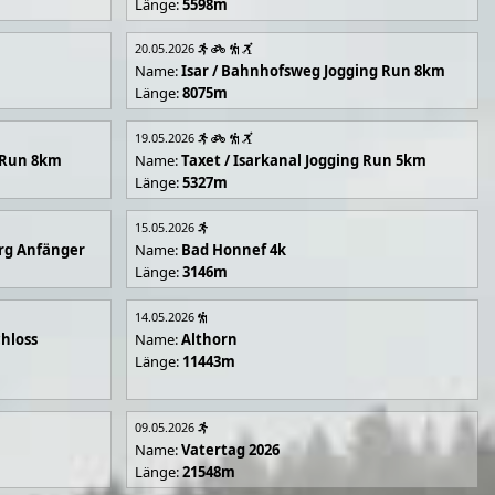
Länge:
5598m
20.05.2026
Name:
Isar / Bahnhofsweg Jogging Run 8km
Länge:
8075m
19.05.2026
g Run 8km
Name:
Taxet / Isarkanal Jogging Run 5km
Länge:
5327m
15.05.2026
rg Anfänger
Name:
Bad Honnef 4k
Länge:
3146m
14.05.2026
hloss
Name:
Althorn
Länge:
11443m
09.05.2026
Name:
Vatertag 2026
Länge:
21548m