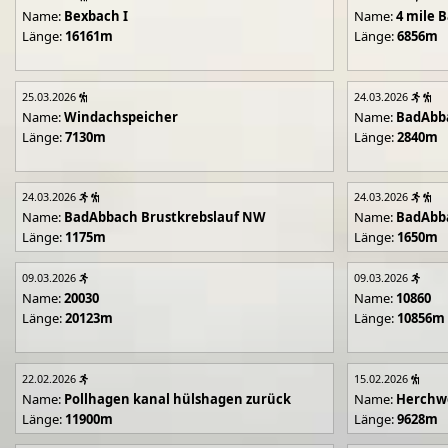
Name:
Bexbach I
Name:
4 mile B
Länge:
16161m
Länge:
6856m
25.03.2026
24.03.2026
Name:
Windachspeicher
Name:
BadAbb
Länge:
7130m
Länge:
2840m
24.03.2026
24.03.2026
Name:
BadAbbach Brustkrebslauf NW
Name:
BadAbba
Länge:
1175m
Länge:
1650m
09.03.2026
09.03.2026
Name:
20030
Name:
10860
Länge:
20123m
Länge:
10856m
22.02.2026
15.02.2026
Name:
Pollhagen kanal hülshagen zurück
Name:
Herchwe
Länge:
11900m
Länge:
9628m