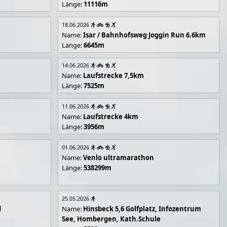
Länge:
11116m
18.06.2026
Name:
Isar / Bahnhofsweg Joggin Run 6.6km
Länge:
6645m
14.06.2026
Name:
Laufstrecke 7,5km
Länge:
7525m
11.06.2026
Name:
Laufstrecke 4km
Länge:
3956m
01.06.2026
Name:
Venlo ultramarathon
Länge:
538299m
25.05.2026
d
Name:
Hinsbeck 5,6 Golfplatz, Infozentrum
See, Hombergen, Kath.Schule