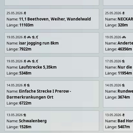
25.05.2026
25.05.2026
Name:
11,1 Beethoven, Weiher, Wandelwald
Name:
NECKA
Länge:
11103m
Länge:
320m
19.05.2026
19.05.2026
Name:
isar jogging run 8km
Name:
Andert
Länge:
7922m
Länge:
46356m
19.05.2026
17.05.2026
Name:
Laufstrecke 5,35km
Name:
Nur die
Länge:
5348m
Länge:
11954m
14.05.2026
14.05.2026
Name:
Einfache Strecke I Prerow -
Name:
Rundwe
Darmerkrankungen Ort
Länge:
3674m
Länge:
6722m
13.05.2026
13.05.2026
Name:
Schwalenberg
Name:
Bad Hon
Länge:
1528m
Länge:
5407m