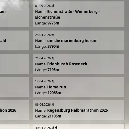
01.05.2026
sen
Name:
Eichenstraße - Wienerberg -
Eichenstraße
Länge:
9775m
25.04.2026
Wald
Name:
um die marienburg herum
Länge:
3790m
21.04.2026
Name:
Erlenbusch Roseneck
Länge:
7195m
12.04.2026
Name:
Home run
Länge:
12068m
06.04.2026
hon 2026
Name:
Regensburg Halbmarathon 2026
Länge:
21105m
30.03.2026