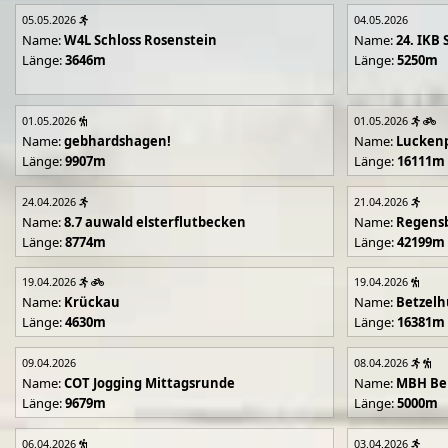
05.05.2026
04.05.2026
Name:
W4L Schloss Rosenstein
Name:
24. IKB 
Länge:
3646m
Länge:
5250m
01.05.2026
01.05.2026
Name:
gebhardshagen!
Name:
Lucken
Länge:
9907m
Länge:
16111m
24.04.2026
21.04.2026
Name:
8.7 auwald elsterflutbecken
Name:
Regens
Länge:
8774m
Länge:
42199m
19.04.2026
19.04.2026
Name:
Krückau
Name:
Betzelh
Länge:
4630m
Länge:
16381m
09.04.2026
08.04.2026
Name:
COT Jogging Mittagsrunde
Name:
MBH Ben
Länge:
9679m
Länge:
5000m
06.04.2026
03.04.2026