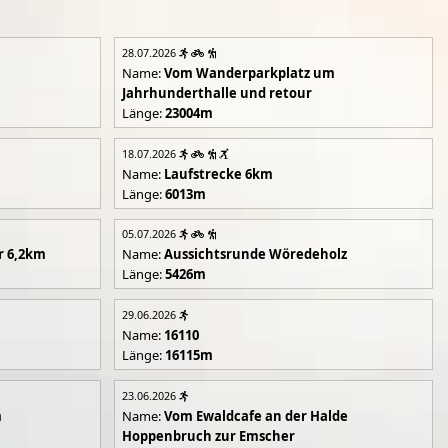
28.07.2026
Name:
Vom Wanderparkplatz um
Jahrhunderthalle und retour
Länge:
23004m
18.07.2026
Name:
Laufstrecke 6km
Länge:
6013m
05.07.2026
r 6,2km
Name:
Aussichtsrunde Wöredeholz
Länge:
5426m
29.06.2026
Name:
16110
Länge:
16115m
23.06.2026
m
Name:
Vom Ewaldcafe an der Halde
Hoppenbruch zur Emscher