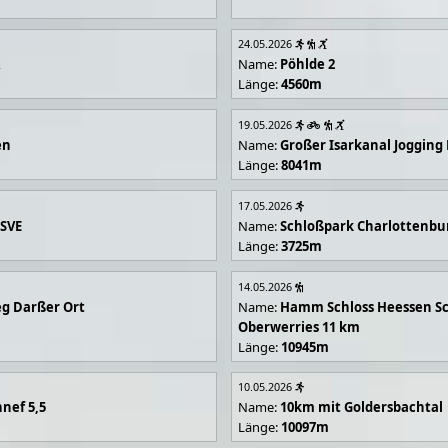
24.05.2026
R
Name:
Pöhlde 2
Länge:
4560m
19.05.2026
en
Name:
Großer Isarkanal Joggin
Länge:
8041m
17.05.2026
 SVE
Name:
Schloßpark Charlottenbu
Länge:
3725m
14.05.2026
g Darßer Ort
Name:
Hamm Schloss Heessen Sc
Oberwerries 11 km
Länge:
10945m
10.05.2026
nef 5,5
Name:
10km mit Goldersbachtal
Länge:
10097m