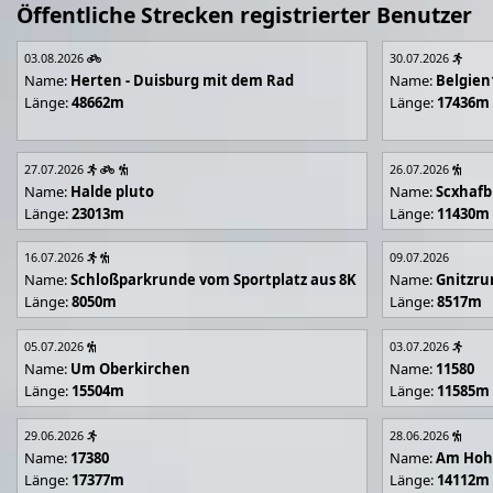
Öffentliche Strecken registrierter Benutzer
03.08.2026
30.07.2026
Name:
Herten - Duisburg mit dem Rad
Name:
Belgien
Länge:
48662m
Länge:
17436m
27.07.2026
26.07.2026
Name:
Halde pluto
Name:
Scxhafb
Länge:
23013m
Länge:
11430m
16.07.2026
09.07.2026
Name:
Schloßparkrunde vom Sportplatz aus 8K
Name:
Gnitzr
Länge:
8050m
Länge:
8517m
05.07.2026
03.07.2026
Name:
Um Oberkirchen
Name:
11580
Länge:
15504m
Länge:
11585m
29.06.2026
28.06.2026
Name:
17380
Name:
Am Hoh
Länge:
17377m
Länge:
14112m