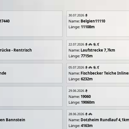
30.07.2026
17440
Name:
Belgien11110
Länge:
11108m
22.07.2026
rücke - Rentrisch
Name:
Laufstrecke 7,7km
Länge:
7715m
05.07.2026
unde
Name:
Fischbecker Teiche Inline
Länge:
6232m
29.06.2026
Name:
19060
Länge:
19060m
28.06.2026
en Bannstein
Name:
Dotzheim Rundlauf 4,1k
Länge:
4163m