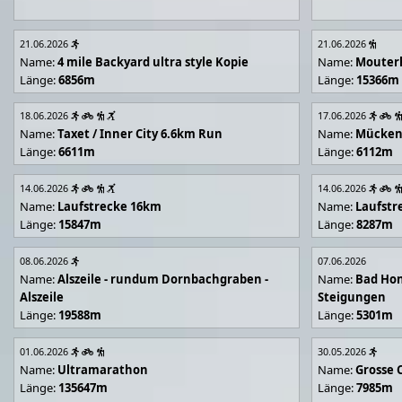
21.06.2026
21.06.2026
Name:
4 mile Backyard ultra style Kopie
Name:
Mouter
Länge:
6856m
Länge:
15366m
18.06.2026
17.06.2026
Name:
Taxet / Inner City 6.6km Run
Name:
Mücken
Länge:
6611m
Länge:
6112m
14.06.2026
14.06.2026
Name:
Laufstrecke 16km
Name:
Laufstr
Länge:
15847m
Länge:
8287m
08.06.2026
07.06.2026
Name:
Alszeile - rundum Dornbachgraben -
Name:
Bad Hon
Alszeile
Steigungen
Länge:
19588m
Länge:
5301m
01.06.2026
30.05.2026
Name:
Ultramarathon
Name:
Grosse 
Länge:
135647m
Länge:
7985m