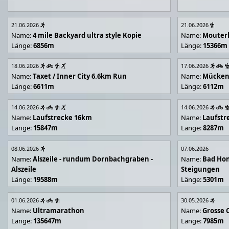
21.06.2026
21.06.2026
Name:
4 mile Backyard ultra style Kopie
Name:
Mouter
Länge:
6856m
Länge:
15366m
18.06.2026
17.06.2026
Name:
Taxet / Inner City 6.6km Run
Name:
Mücken
Länge:
6611m
Länge:
6112m
14.06.2026
14.06.2026
Name:
Laufstrecke 16km
Name:
Laufstr
Länge:
15847m
Länge:
8287m
08.06.2026
07.06.2026
Name:
Alszeile - rundum Dornbachgraben -
Name:
Bad Hon
Alszeile
Steigungen
Länge:
19588m
Länge:
5301m
01.06.2026
30.05.2026
Name:
Ultramarathon
Name:
Grosse 
Länge:
135647m
Länge:
7985m