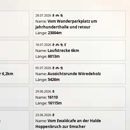
28.07.2026
Name:
Vom Wanderparkplatz um
Jahrhunderthalle und retour
Länge:
23004m
18.07.2026
Name:
Laufstrecke 6km
Länge:
6013m
05.07.2026
r 6,2km
Name:
Aussichtsrunde Wöredeholz
Länge:
5426m
29.06.2026
Name:
16110
Länge:
16115m
23.06.2026
m
Name:
Vom Ewaldcafe an der Halde
Hoppenbruch zur Emscher