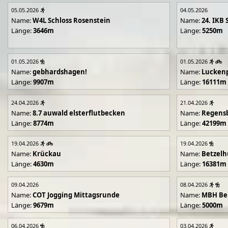
05.05.2026
04.05.2026
Name:
W4L Schloss Rosenstein
Name:
24. IKB 
Länge:
3646m
Länge:
5250m
01.05.2026
01.05.2026
Name:
gebhardshagen!
Name:
Lucken
Länge:
9907m
Länge:
16111m
24.04.2026
21.04.2026
Name:
8.7 auwald elsterflutbecken
Name:
Regens
Länge:
8774m
Länge:
42199m
19.04.2026
19.04.2026
Name:
Krückau
Name:
Betzelh
Länge:
4630m
Länge:
16381m
09.04.2026
08.04.2026
Name:
COT Jogging Mittagsrunde
Name:
MBH Ben
Länge:
9679m
Länge:
5000m
06.04.2026
03.04.2026