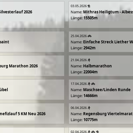
03.05.2026
Silvesterlauf 2026
Name:
Mithras Heiligtum - Albes
Länge:
15505m
25.04.2026
paint
Name:
Einfache Streck Liether 
Länge:
2942m
21.04.2026
burg Marathon 2026
Name:
Halbmarathon
Länge:
22004m
17.04.2026
übel
Name:
Maschsee/Linden Runde
Länge:
14666m
06.04.2026
efizlauf 5 KM Neu 2026
Name:
Regensburg Viertelmarat
Länge:
10775m
02.04.2026