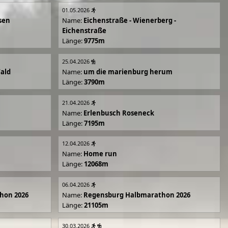
01.05.2026
sen
Name:
Eichenstraße - Wienerberg -
Eichenstraße
Länge:
9775m
25.04.2026
Wald
Name:
um die marienburg herum
Länge:
3790m
21.04.2026
Name:
Erlenbusch Roseneck
Länge:
7195m
12.04.2026
Name:
Home run
Länge:
12068m
06.04.2026
hon 2026
Name:
Regensburg Halbmarathon 2026
Länge:
21105m
30.03.2026