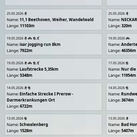
25.05.2026
25.05.2026
Name:
11,1 Beethoven, Weiher, Wandelwald
Name:
NECKA
Länge:
11103m
Länge:
320m
19.05.2026
19.05.2026
Name:
isar jogging run 8km
Name:
Andert
Länge:
7922m
Länge:
46356m
19.05.2026
17.05.2026
Name:
Laufstrecke 5,35km
Name:
Nur die
Länge:
5348m
Länge:
11954m
14.05.2026
14.05.2026
Name:
Einfache Strecke I Prerow -
Name:
Rundwe
Darmerkrankungen Ort
Länge:
3674m
Länge:
6722m
13.05.2026
13.05.2026
Name:
Schwalenberg
Name:
Bad Hon
Länge:
1528m
Länge:
5407m