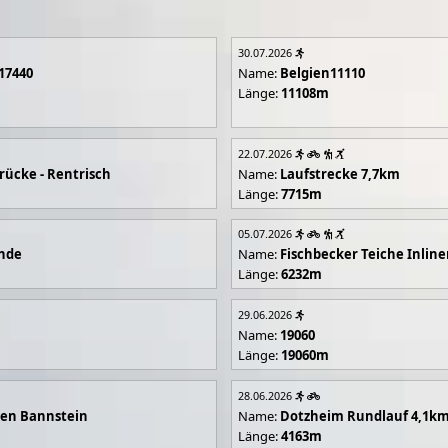
30.07.2026
17440
Name:
Belgien11110
Länge:
11108m
22.07.2026
rücke - Rentrisch
Name:
Laufstrecke 7,7km
Länge:
7715m
05.07.2026
unde
Name:
Fischbecker Teiche Inline
Länge:
6232m
29.06.2026
Name:
19060
Länge:
19060m
28.06.2026
en Bannstein
Name:
Dotzheim Rundlauf 4,1k
Länge:
4163m