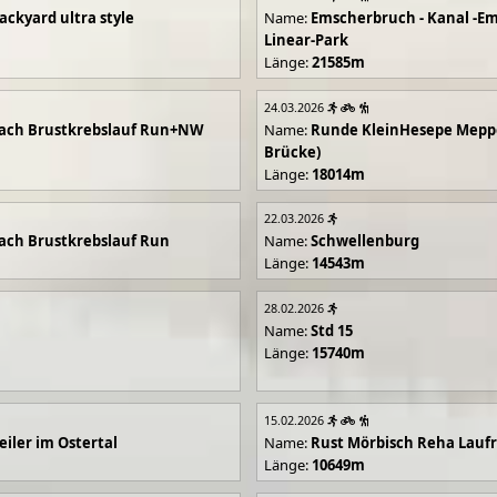
ackyard ultra style
Name:
Emscherbruch - Kanal -Em
Linear-Park
Länge:
21585m
24.03.2026
ach Brustkrebslauf Run+NW
Name:
Runde KleinHesepe Mepp
Brücke)
Länge:
18014m
22.03.2026
ch Brustkrebslauf Run
Name:
Schwellenburg
Länge:
14543m
28.02.2026
Name:
Std 15
Länge:
15740m
15.02.2026
iler im Ostertal
Name:
Rust Mörbisch Reha Lauf
Länge:
10649m