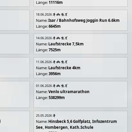
Länge:
11116m
18.06.2026
Name:
Isar / Bahnhofsweg Joggin Run 6.6km
Länge:
6645m
14.06.2026
Name:
Laufstrecke 7,5km
Länge:
7525m
11.06.2026
Name:
Laufstrecke 4km
Länge:
3956m
01.06.2026
Name:
Venlo ultramarathon
Länge:
538299m
25.05.2026
d
Name:
Hinsbeck 5,6 Golfplatz, Infozentrum
See, Hombergen, Kath.Schule