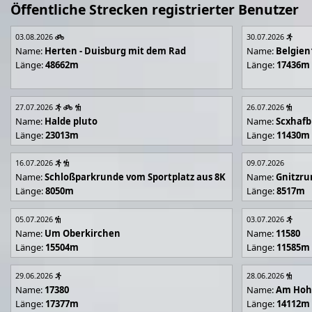
Öffentliche Strecken registrierter Benutzer
03.08.2026
30.07.2026
Name:
Herten - Duisburg mit dem Rad
Name:
Belgien
Länge:
48662m
Länge:
17436m
27.07.2026
26.07.2026
Name:
Halde pluto
Name:
Scxhafb
Länge:
23013m
Länge:
11430m
16.07.2026
09.07.2026
Name:
Schloßparkrunde vom Sportplatz aus 8K
Name:
Gnitzr
Länge:
8050m
Länge:
8517m
05.07.2026
03.07.2026
Name:
Um Oberkirchen
Name:
11580
Länge:
15504m
Länge:
11585m
29.06.2026
28.06.2026
Name:
17380
Name:
Am Hoh
Länge:
17377m
Länge:
14112m