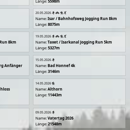
Länge:
5598m
20.05.2026
Name:
Isar / Bahnhofsweg Jogging Run 8km
Länge:
8075m
19.05.2026
g Run 8km
Name:
Taxet / Isarkanal Jogging Run 5km
Länge:
5327m
15.05.2026
rg Anfänger
Name:
Bad Honnef 4k
Länge:
3146m
14.05.2026
hloss
Name:
Althorn
Länge:
11443m
09.05.2026
Name:
Vatertag 2026
Länge:
21548m