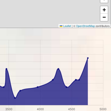
+
−
Leaflet
|
©
OpenStreetMap
contributors