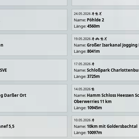
24.05.2026
R
Name:
Pöhlde 2
Länge:
4560m
19.05.2026
en
Name:
Großer Isarkanal Joggin
Länge:
8041m
17.05.2026
 SVE
Name:
Schloßpark Charlottenbu
Länge:
3725m
14.05.2026
g Darßer Ort
Name:
Hamm Schloss Heessen Sc
Oberwerries 11 km
Länge:
10945m
10.05.2026
nef 5,5
Name:
10km mit Goldersbachtal
Länge:
10097m