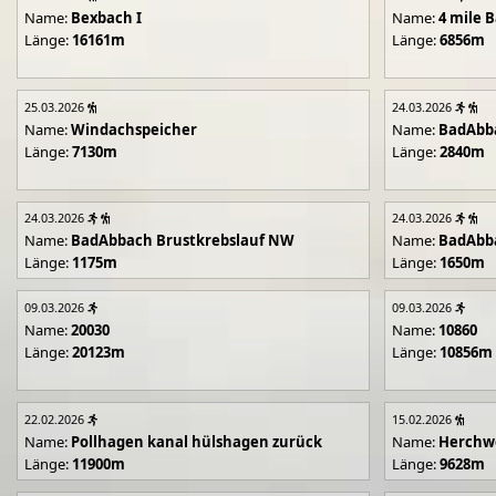
Name:
Bexbach I
Name:
4 mile B
Länge:
16161m
Länge:
6856m
25.03.2026
24.03.2026
Name:
Windachspeicher
Name:
BadAbb
Länge:
7130m
Länge:
2840m
24.03.2026
24.03.2026
Name:
BadAbbach Brustkrebslauf NW
Name:
BadAbba
Länge:
1175m
Länge:
1650m
09.03.2026
09.03.2026
Name:
20030
Name:
10860
Länge:
20123m
Länge:
10856m
22.02.2026
15.02.2026
Name:
Pollhagen kanal hülshagen zurück
Name:
Herchwe
Länge:
11900m
Länge:
9628m