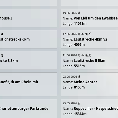
19.06.2026
house I
Name:
Von Lidl um den Ewaldsee
Länge:
11018m
17.06.2026
stichstrecke 6km
Name:
Laufstrecke 4km V2
Länge:
4056m
11.06.2026
ecke 8,3km
Name:
Laufstrecke 5,5km
Länge:
5516m
03.06.2026
nef 5,3k am Rhein mit
Name:
Meine Achter
Länge:
8150m
25.05.2026
Charlottenburger Parkrunde
Name:
Roppeviller - Haspelschie
Länge:
15314m