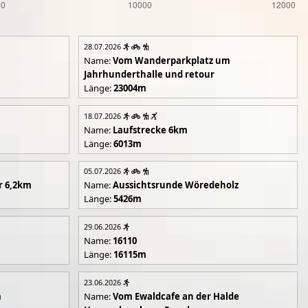
28.07.2026
Name:
Vom Wanderparkplatz um
Jahrhunderthalle und retour
Länge:
23004m
18.07.2026
Name:
Laufstrecke 6km
Länge:
6013m
05.07.2026
r 6,2km
Name:
Aussichtsrunde Wöredeholz
Länge:
5426m
29.06.2026
Name:
16110
Länge:
16115m
23.06.2026
m
Name:
Vom Ewaldcafe an der Halde