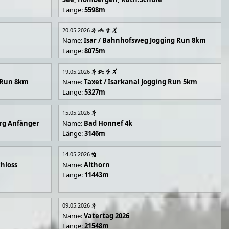
Länge:
5598m
20.05.2026
Name:
Isar / Bahnhofsweg Jogging Run 8km
Länge:
8075m
19.05.2026
g Run 8km
Name:
Taxet / Isarkanal Jogging Run 5km
Länge:
5327m
15.05.2026
rg Anfänger
Name:
Bad Honnef 4k
Länge:
3146m
14.05.2026
hloss
Name:
Althorn
Länge:
11443m
09.05.2026
Name:
Vatertag 2026
Länge:
21548m