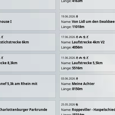
Länge:
4163m
19.06.2026
house I
Name:
Von Lidl um den Ewaldsee
Länge:
11018m
17.06.2026
stichstrecke 6km
Name:
Laufstrecke 4km V2
Länge:
4056m
11.06.2026
ecke 8,3km
Name:
Laufstrecke 5,5km
Länge:
5516m
03.06.2026
nef 5,3k am Rhein mit
Name:
Meine Achter
Länge:
8150m
25.05.2026
Charlottenburger Parkrunde
Name:
Roppeviller - Haspelschie
Länge:
15314m