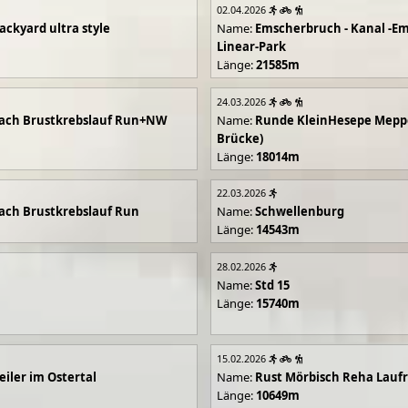
02.04.2026
ackyard ultra style
Name:
Emscherbruch - Kanal -Em
Linear-Park
Länge:
21585m
24.03.2026
ach Brustkrebslauf Run+NW
Name:
Runde KleinHesepe Mepp
Brücke)
Länge:
18014m
22.03.2026
ch Brustkrebslauf Run
Name:
Schwellenburg
Länge:
14543m
28.02.2026
Name:
Std 15
Länge:
15740m
15.02.2026
iler im Ostertal
Name:
Rust Mörbisch Reha Lauf
Länge:
10649m