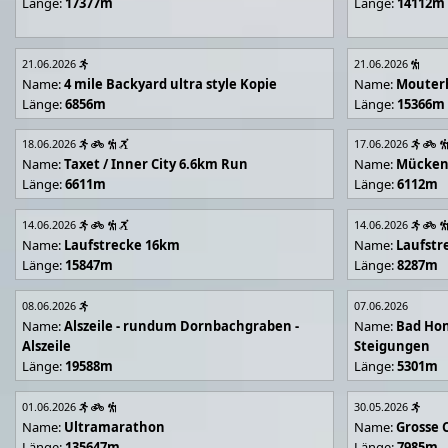
Länge:
17377m
Länge:
14112m
21.06.2026
21.06.2026
Name:
4 mile Backyard ultra style Kopie
Name:
Mouter
Länge:
6856m
Länge:
15366m
18.06.2026
17.06.2026
Name:
Taxet / Inner City 6.6km Run
Name:
Mücken
Länge:
6611m
Länge:
6112m
14.06.2026
14.06.2026
Name:
Laufstrecke 16km
Name:
Laufstr
Länge:
15847m
Länge:
8287m
08.06.2026
07.06.2026
Name:
Alszeile - rundum Dornbachgraben -
Name:
Bad Hon
Alszeile
Steigungen
Länge:
19588m
Länge:
5301m
01.06.2026
30.05.2026
Name:
Ultramarathon
Name:
Grosse 
Länge:
135647m
Länge:
7985m