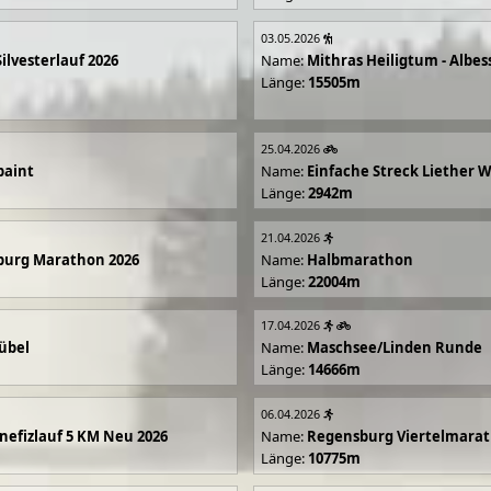
03.05.2026
Silvesterlauf 2026
Name:
Mithras Heiligtum - Albes
Länge:
15505m
25.04.2026
paint
Name:
Einfache Streck Liether 
Länge:
2942m
21.04.2026
burg Marathon 2026
Name:
Halbmarathon
Länge:
22004m
17.04.2026
übel
Name:
Maschsee/Linden Runde
Länge:
14666m
06.04.2026
efizlauf 5 KM Neu 2026
Name:
Regensburg Viertelmarat
Länge:
10775m