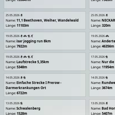
25.05.2026
25.05.2026
Name:
11,1 Beethoven, Weiher, Wandelwald
Name:
NECKA
Länge:
11103m
Länge:
320m
19.05.2026
19.05.2026
Name:
isar jogging run 8km
Name:
Andert
Länge:
7922m
Länge:
46356m
19.05.2026
17.05.2026
Name:
Laufstrecke 5,35km
Name:
Nur die
Länge:
5348m
Länge:
11954m
14.05.2026
14.05.2026
Name:
Einfache Strecke I Prerow -
Name:
Rundwe
Darmerkrankungen Ort
Länge:
3674m
Länge:
6722m
13.05.2026
13.05.2026
Name:
Schwalenberg
Name:
Bad Hon
Länge:
1528m
Länge:
5407m