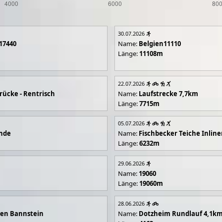
30.07.2026
17440
Name:
Belgien11110
Länge:
11108m
22.07.2026
rücke - Rentrisch
Name:
Laufstrecke 7,7km
Länge:
7715m
05.07.2026
unde
Name:
Fischbecker Teiche Inline
Länge:
6232m
29.06.2026
Name:
19060
Länge:
19060m
28.06.2026
en Bannstein
Name:
Dotzheim Rundlauf 4,1k