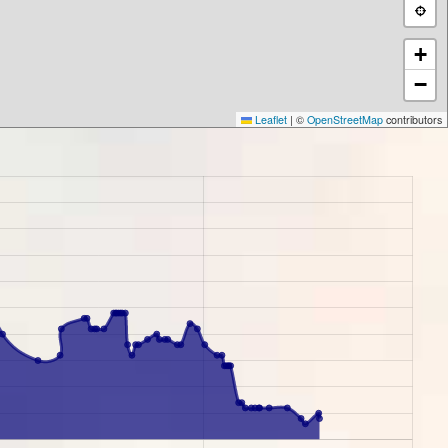
+
−
Leaflet
|
©
OpenStreetMap
contributors