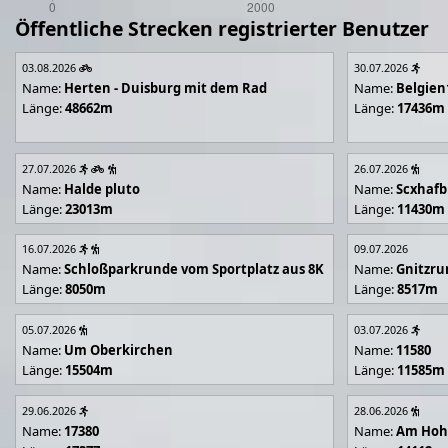
Öffentliche Strecken registrierter Benutzer
03.08.2026
30.07.2026
Name:
Herten - Duisburg mit dem Rad
Name:
Belgien
Länge:
48662m
Länge:
17436m
27.07.2026
26.07.2026
Name:
Halde pluto
Name:
Scxhafb
Länge:
23013m
Länge:
11430m
16.07.2026
09.07.2026
Name:
Schloßparkrunde vom Sportplatz aus 8K
Name:
Gnitzr
Länge:
8050m
Länge:
8517m
05.07.2026
03.07.2026
Name:
Um Oberkirchen
Name:
11580
Länge:
15504m
Länge:
11585m
29.06.2026
28.06.2026
Name:
17380
Name:
Am Hoh