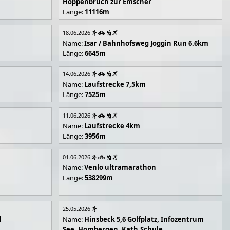
Hoppenbruch zur Emscher
Länge:
11116m
18.06.2026
Name:
Isar / Bahnhofsweg Joggin Run 6.6km
Länge:
6645m
14.06.2026
Name:
Laufstrecke 7,5km
Länge:
7525m
11.06.2026
Name:
Laufstrecke 4km
Länge:
3956m
01.06.2026
Name:
Venlo ultramarathon
Länge:
538299m
25.05.2026
d
Name:
Hinsbeck 5,6 Golfplatz, Infozentrum
See, Hombergen, Kath.Schule