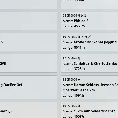
24.05.2026
R
Name:
Pöhlde 2
Länge:
4560m
19.05.2026
en
Name:
Großer Isarkanal Joggin
Länge:
8041m
17.05.2026
 SVE
Name:
Schloßpark Charlottenbu
Länge:
3725m
14.05.2026
g Darßer Ort
Name:
Hamm Schloss Heessen Sc
Oberwerries 11 km
Länge:
10945m
10.05.2026
nef 5,5
Name:
10km mit Goldersbachtal
Länge:
10097m