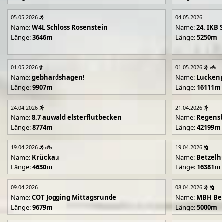
05.05.2026
04.05.2026
Name:
W4L Schloss Rosenstein
Name:
24. IKB 
Länge:
3646m
Länge:
5250m
01.05.2026
01.05.2026
Name:
gebhardshagen!
Name:
Lucken
Länge:
9907m
Länge:
16111m
24.04.2026
21.04.2026
Name:
8.7 auwald elsterflutbecken
Name:
Regens
Länge:
8774m
Länge:
42199m
19.04.2026
19.04.2026
Name:
Krückau
Name:
Betzelh
Länge:
4630m
Länge:
16381m
09.04.2026
08.04.2026
Name:
COT Jogging Mittagsrunde
Name:
MBH Ben
Länge:
9679m
Länge:
5000m