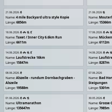
21.06.2026
21.06.2026
Name:
4 mile Backyard ultra style Kopie
Name:
Mouter
Länge:
6856m
Länge:
15366m
18.06.2026
17.06.2026
Name:
Taxet / Inner City 6.6km Run
Name:
Mücken
Länge:
6611m
Länge:
6112m
14.06.2026
14.06.2026
Name:
Laufstrecke 16km
Name:
Laufstr
Länge:
15847m
Länge:
8287m
08.06.2026
07.06.2026
Name:
Alszeile - rundum Dornbachgraben -
Name:
Bad Hon
Alszeile
Steigungen
Länge:
19588m
Länge:
5301m
01.06.2026
30.05.2026
Name:
Ultramarathon
Name:
Grosse 
Länge:
135647m
Länge:
7985m