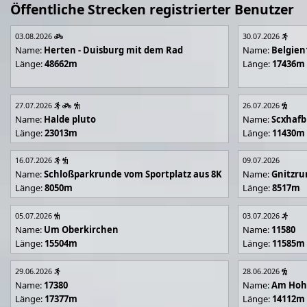
Öffentliche Strecken registrierter Benutzer
03.08.2026
30.07.2026
Name:
Herten - Duisburg mit dem Rad
Name:
Belgien
Länge:
48662m
Länge:
17436m
27.07.2026
26.07.2026
Name:
Halde pluto
Name:
Scxhafb
Länge:
23013m
Länge:
11430m
16.07.2026
09.07.2026
Name:
Schloßparkrunde vom Sportplatz aus 8K
Name:
Gnitzr
Länge:
8050m
Länge:
8517m
05.07.2026
03.07.2026
Name:
Um Oberkirchen
Name:
11580
Länge:
15504m
Länge:
11585m
29.06.2026
28.06.2026
Name:
17380
Name:
Am Hoh
Länge:
17377m
Länge:
14112m