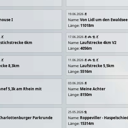
19.06.2026
house I
Name:
Von Lidl um den Ewaldsee
Länge:
11018m
17.06.2026
stichstrecke 6km
Name:
Laufstrecke 4km V2
Länge:
4056m
11.06.2026
ecke 8,3km
Name:
Laufstrecke 5,5km
Länge:
5516m
03.06.2026
nef 5,3k am Rhein mit
Name:
Meine Achter
Länge:
8150m
25.05.2026
Charlottenburger Parkrunde
Name:
Roppeviller - Haspelschie
Länge:
15314m