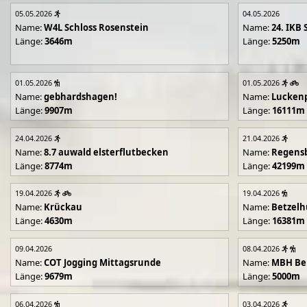
05.05.2026
04.05.2026
Name:
W4L Schloss Rosenstein
Name:
24. IKB 
Länge:
3646m
Länge:
5250m
01.05.2026
01.05.2026
Name:
gebhardshagen!
Name:
Lucken
Länge:
9907m
Länge:
16111m
24.04.2026
21.04.2026
Name:
8.7 auwald elsterflutbecken
Name:
Regens
Länge:
8774m
Länge:
42199m
19.04.2026
19.04.2026
Name:
Krückau
Name:
Betzelh
Länge:
4630m
Länge:
16381m
09.04.2026
08.04.2026
Name:
COT Jogging Mittagsrunde
Name:
MBH Ben
Länge:
9679m
Länge:
5000m
06.04.2026
03.04.2026