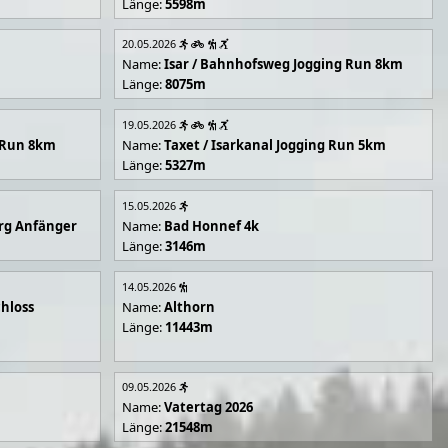
Länge:
5598m
20.05.2026
Name:
Isar / Bahnhofsweg Jogging Run 8km
Länge:
8075m
19.05.2026
g Run 8km
Name:
Taxet / Isarkanal Jogging Run 5km
Länge:
5327m
15.05.2026
rg Anfänger
Name:
Bad Honnef 4k
Länge:
3146m
14.05.2026
hloss
Name:
Althorn
Länge:
11443m
09.05.2026
Name:
Vatertag 2026
Länge:
21548m