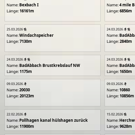
Name:
Bexbach I
Name:
4 mile B
Länge:
16161m
Länge:
6856m
25.03.2026
24.03.2026
Name:
Windachspeicher
Name:
BadAbb
Länge:
7130m
Länge:
2840m
24.03.2026
24.03.2026
Name:
BadAbbach Brustkrebslauf NW
Name:
BadAbba
Länge:
1175m
Länge:
1650m
09.03.2026
09.03.2026
Name:
20030
Name:
10860
Länge:
20123m
Länge:
10856m
22.02.2026
15.02.2026
Name:
Pollhagen kanal hülshagen zurück
Name:
Herchwe
Länge:
11900m
Länge:
9628m