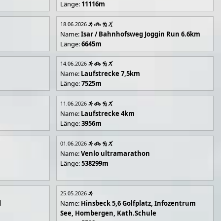
Länge:
11116m
18.06.2026
Name:
Isar / Bahnhofsweg Joggin Run 6.6km
Länge:
6645m
14.06.2026
Name:
Laufstrecke 7,5km
Länge:
7525m
11.06.2026
Name:
Laufstrecke 4km
Länge:
3956m
01.06.2026
Name:
Venlo ultramarathon
Länge:
538299m
25.05.2026
d
Name:
Hinsbeck 5,6 Golfplatz, Infozentrum
See, Hombergen, Kath.Schule