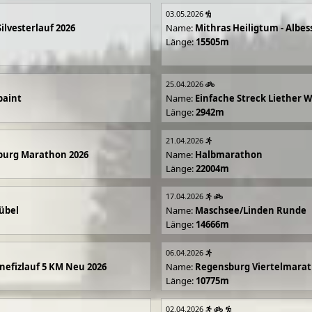
03.05.2026
Silvesterlauf 2026
Name:
Mithras Heiligtum - Albes
Länge:
15505m
25.04.2026
paint
Name:
Einfache Streck Liether 
Länge:
2942m
21.04.2026
burg Marathon 2026
Name:
Halbmarathon
Länge:
22004m
17.04.2026
übel
Name:
Maschsee/Linden Runde
Länge:
14666m
06.04.2026
efizlauf 5 KM Neu 2026
Name:
Regensburg Viertelmarat
Länge:
10775m
02.04.2026