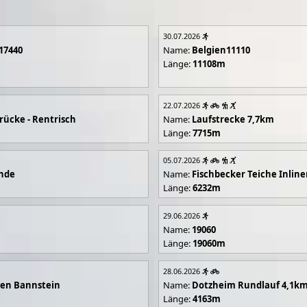
30.07.2026
17440
Name:
Belgien11110
Länge:
11108m
22.07.2026
rücke - Rentrisch
Name:
Laufstrecke 7,7km
Länge:
7715m
05.07.2026
unde
Name:
Fischbecker Teiche Inline
Länge:
6232m
29.06.2026
Name:
19060
Länge:
19060m
28.06.2026
en Bannstein
Name:
Dotzheim Rundlauf 4,1k
Länge:
4163m