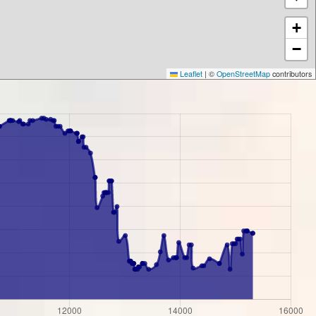
+
−
Leaflet
|
©
OpenStreetMap
contributors