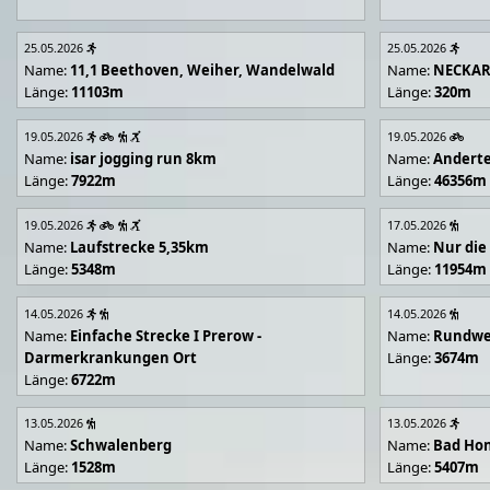
25.05.2026
25.05.2026
Name:
11,1 Beethoven, Weiher, Wandelwald
Name:
NECKA
Länge:
11103m
Länge:
320m
19.05.2026
19.05.2026
Name:
isar jogging run 8km
Name:
Andert
Länge:
7922m
Länge:
46356m
19.05.2026
17.05.2026
Name:
Laufstrecke 5,35km
Name:
Nur die
Länge:
5348m
Länge:
11954m
14.05.2026
14.05.2026
Name:
Einfache Strecke I Prerow -
Name:
Rundwe
Darmerkrankungen Ort
Länge:
3674m
Länge:
6722m
13.05.2026
13.05.2026
Name:
Schwalenberg
Name:
Bad Hon
Länge:
1528m
Länge:
5407m