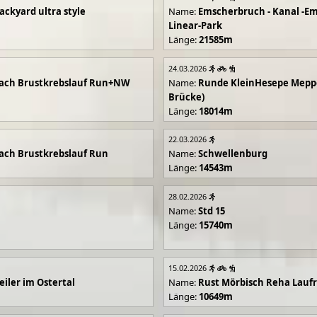
ackyard ultra style
Name:
Emscherbruch - Kanal -Em
Linear-Park
Länge:
21585m
24.03.2026
ach Brustkrebslauf Run+NW
Name:
Runde KleinHesepe Mepp
Brücke)
Länge:
18014m
22.03.2026
ch Brustkrebslauf Run
Name:
Schwellenburg
Länge:
14543m
28.02.2026
Name:
Std 15
Länge:
15740m
15.02.2026
iler im Ostertal
Name:
Rust Mörbisch Reha Lauf
Länge:
10649m