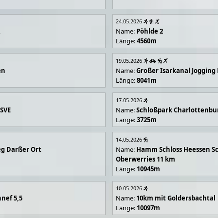
24.05.2026
R
Name:
Pöhlde 2
Länge:
4560m
19.05.2026
en
Name:
Großer Isarkanal Joggin
Länge:
8041m
17.05.2026
 SVE
Name:
Schloßpark Charlottenbu
Länge:
3725m
14.05.2026
g Darßer Ort
Name:
Hamm Schloss Heessen Sc
Oberwerries 11 km
Länge:
10945m
10.05.2026
nef 5,5
Name:
10km mit Goldersbachtal
Länge:
10097m