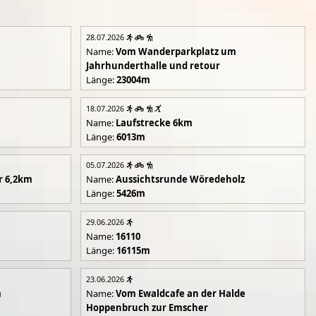
28.07.2026
Name:
Vom Wanderparkplatz um
Jahrhunderthalle und retour
Länge:
23004m
18.07.2026
Name:
Laufstrecke 6km
Länge:
6013m
05.07.2026
r 6,2km
Name:
Aussichtsrunde Wöredeholz
Länge:
5426m
29.06.2026
Name:
16110
Länge:
16115m
23.06.2026
m
Name:
Vom Ewaldcafe an der Halde
Hoppenbruch zur Emscher