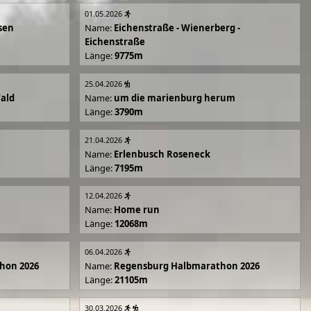
01.05.2026
sen
Name:
Eichenstraße - Wienerberg -
Eichenstraße
Länge:
9775m
25.04.2026
Wald
Name:
um die marienburg herum
Länge:
3790m
21.04.2026
Name:
Erlenbusch Roseneck
Länge:
7195m
12.04.2026
Name:
Home run
Länge:
12068m
06.04.2026
hon 2026
Name:
Regensburg Halbmarathon 2026
Länge:
21105m
30.03.2026