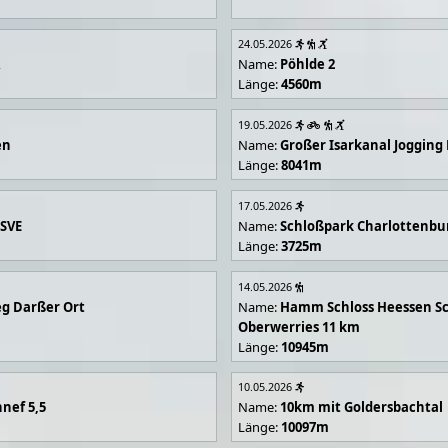
24.05.2026
R
Name:
Pöhlde 2
Länge:
4560m
19.05.2026
en
Name:
Großer Isarkanal Joggin
Länge:
8041m
17.05.2026
 SVE
Name:
Schloßpark Charlottenbu
Länge:
3725m
14.05.2026
g Darßer Ort
Name:
Hamm Schloss Heessen Sc
Oberwerries 11 km
Länge:
10945m
10.05.2026
nef 5,5
Name:
10km mit Goldersbachtal
Länge:
10097m