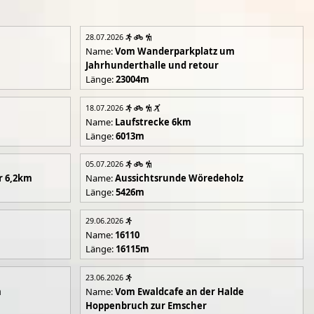
28.07.2026
Name:
Vom Wanderparkplatz um
Jahrhunderthalle und retour
Länge:
23004m
18.07.2026
Name:
Laufstrecke 6km
Länge:
6013m
05.07.2026
r 6,2km
Name:
Aussichtsrunde Wöredeholz
Länge:
5426m
29.06.2026
Name:
16110
Länge:
16115m
23.06.2026
m
Name:
Vom Ewaldcafe an der Halde
Hoppenbruch zur Emscher