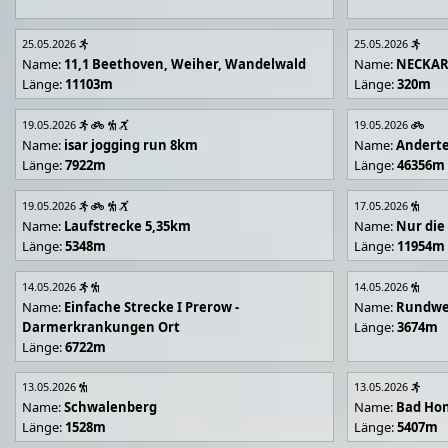
25.05.2026
25.05.2026
Name:
11,1 Beethoven, Weiher, Wandelwald
Name:
NECKA
Länge:
11103m
Länge:
320m
19.05.2026
19.05.2026
Name:
isar jogging run 8km
Name:
Andert
Länge:
7922m
Länge:
46356m
19.05.2026
17.05.2026
Name:
Laufstrecke 5,35km
Name:
Nur die
Länge:
5348m
Länge:
11954m
14.05.2026
14.05.2026
Name:
Einfache Strecke I Prerow -
Name:
Rundwe
Darmerkrankungen Ort
Länge:
3674m
Länge:
6722m
13.05.2026
13.05.2026
Name:
Schwalenberg
Name:
Bad Hon
Länge:
1528m
Länge:
5407m