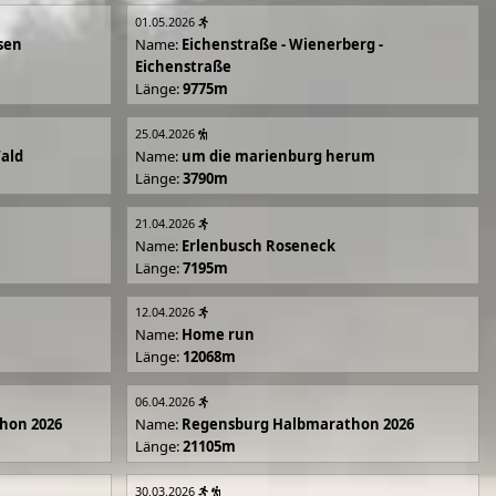
01.05.2026
sen
Name:
Eichenstraße - Wienerberg -
Eichenstraße
Länge:
9775m
25.04.2026
Wald
Name:
um die marienburg herum
Länge:
3790m
21.04.2026
Name:
Erlenbusch Roseneck
Länge:
7195m
12.04.2026
Name:
Home run
Länge:
12068m
06.04.2026
hon 2026
Name:
Regensburg Halbmarathon 2026
Länge:
21105m
30.03.2026