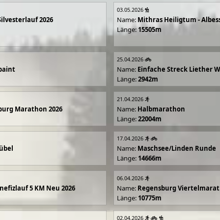
03.05.2026
Silvesterlauf 2026
Name:
Mithras Heiligtum - Albes
Länge:
15505m
25.04.2026
paint
Name:
Einfache Streck Liether 
Länge:
2942m
21.04.2026
burg Marathon 2026
Name:
Halbmarathon
Länge:
22004m
17.04.2026
übel
Name:
Maschsee/Linden Runde
Länge:
14666m
06.04.2026
efizlauf 5 KM Neu 2026
Name:
Regensburg Viertelmarat
Länge:
10775m
02.04.2026