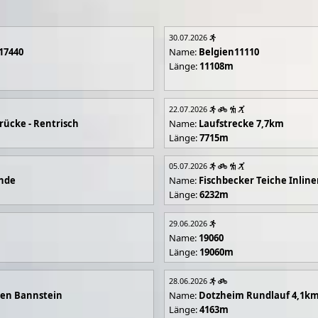
30.07.2026
17440
Name:
Belgien11110
Länge:
11108m
22.07.2026
rücke - Rentrisch
Name:
Laufstrecke 7,7km
Länge:
7715m
05.07.2026
unde
Name:
Fischbecker Teiche Inline
Länge:
6232m
29.06.2026
Name:
19060
Länge:
19060m
28.06.2026
en Bannstein
Name:
Dotzheim Rundlauf 4,1k
Länge:
4163m