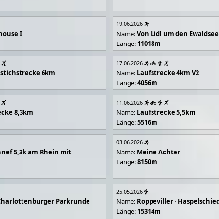
19.06.2026
house I
Name:
Von Lidl um den Ewaldsee
Länge:
11018m
17.06.2026
stichstrecke 6km
Name:
Laufstrecke 4km V2
Länge:
4056m
11.06.2026
ecke 8,3km
Name:
Laufstrecke 5,5km
Länge:
5516m
03.06.2026
nef 5,3k am Rhein mit
Name:
Meine Achter
Länge:
8150m
25.05.2026
Charlottenburger Parkrunde
Name:
Roppeviller - Haspelschie
Länge:
15314m