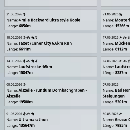
21.06.2026
21.06.2026
Name:
4 mile Backyard ultra style Kopie
Name:
Mouter
Länge:
6856m
Länge:
15366m
18.06.2026
17.06.2026
Name:
Taxet / Inner City 6.6km Run
Name:
Mücken
Länge:
6611m
Länge:
6112m
14.06.2026
14.06.2026
Name:
Laufstrecke 16km
Name:
Laufstr
Länge:
15847m
Länge:
8287m
08.06.2026
07.06.2026
Name:
Alszeile - rundum Dornbachgraben -
Name:
Bad Hon
Alszeile
Steigungen
Länge:
19588m
Länge:
5301m
01.06.2026
30.05.2026
Name:
Ultramarathon
Name:
Grosse 
Länge:
135647m
Länge:
7985m