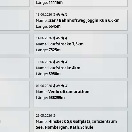
Länge:
11116m
18.06.2026
Name:
Isar / Bahnhofsweg Joggin Run 6.6km
Länge:
6645m
14.06.2026
Name:
Laufstrecke 7,5km
Länge:
7525m
11.06.2026
Name:
Laufstrecke 4km
Länge:
3956m
01.06.2026
Name:
Venlo ultramarathon
Länge:
538299m
25.05.2026
d
Name:
Hinsbeck 5,6 Golfplatz, Infozentrum
See, Hombergen, Kath.Schule