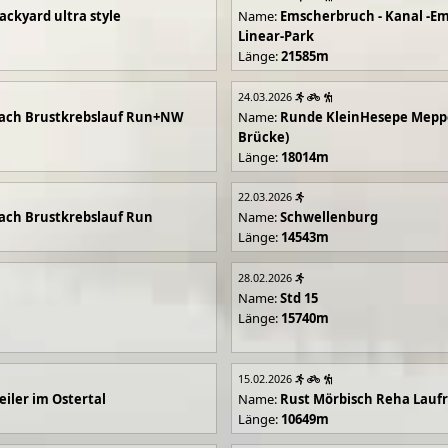
ackyard ultra style
Name:
Emscherbruch - Kanal -Em
Linear-Park
Länge:
21585m
24.03.2026
ach Brustkrebslauf Run+NW
Name:
Runde KleinHesepe Mepp
Brücke)
Länge:
18014m
22.03.2026
ch Brustkrebslauf Run
Name:
Schwellenburg
Länge:
14543m
28.02.2026
Name:
Std 15
Länge:
15740m
15.02.2026
iler im Ostertal
Name:
Rust Mörbisch Reha Lauf
Länge:
10649m