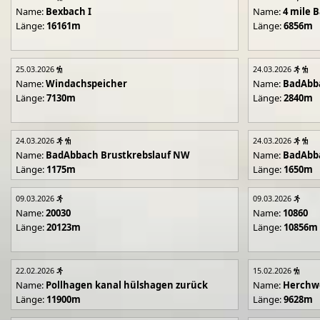
Name:
Bexbach I
Name:
4 mile B
Länge:
16161m
Länge:
6856m
25.03.2026
24.03.2026
Name:
Windachspeicher
Name:
BadAbb
Länge:
7130m
Länge:
2840m
24.03.2026
24.03.2026
Name:
BadAbbach Brustkrebslauf NW
Name:
BadAbba
Länge:
1175m
Länge:
1650m
09.03.2026
09.03.2026
Name:
20030
Name:
10860
Länge:
20123m
Länge:
10856m
22.02.2026
15.02.2026
Name:
Pollhagen kanal hülshagen zurück
Name:
Herchwe
Länge:
11900m
Länge:
9628m