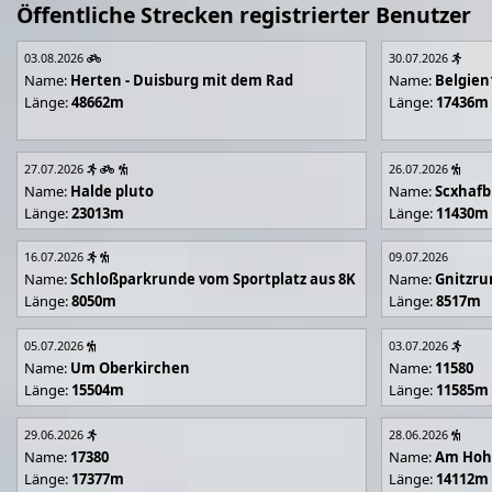
Öffentliche Strecken registrierter Benutzer
03.08.2026
30.07.2026
Name:
Herten - Duisburg mit dem Rad
Name:
Belgien
Länge:
48662m
Länge:
17436m
27.07.2026
26.07.2026
Name:
Halde pluto
Name:
Scxhafb
Länge:
23013m
Länge:
11430m
16.07.2026
09.07.2026
Name:
Schloßparkrunde vom Sportplatz aus 8K
Name:
Gnitzr
Länge:
8050m
Länge:
8517m
05.07.2026
03.07.2026
Name:
Um Oberkirchen
Name:
11580
Länge:
15504m
Länge:
11585m
29.06.2026
28.06.2026
Name:
17380
Name:
Am Hoh
Länge:
17377m
Länge:
14112m