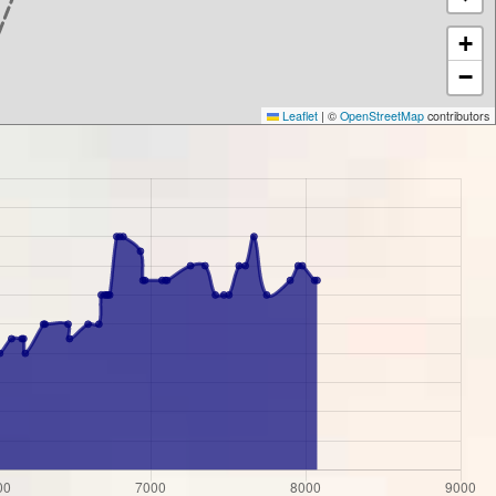
+
−
Leaflet
|
©
OpenStreetMap
contributors