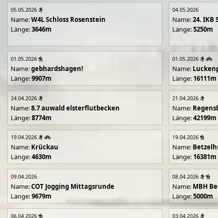
05.05.2026
04.05.2026
Name:
W4L Schloss Rosenstein
Name:
24. IKB 
Länge:
3646m
Länge:
5250m
01.05.2026
01.05.2026
Name:
gebhardshagen!
Name:
Lucken
Länge:
9907m
Länge:
16111m
24.04.2026
21.04.2026
Name:
8.7 auwald elsterflutbecken
Name:
Regens
Länge:
8774m
Länge:
42199m
19.04.2026
19.04.2026
Name:
Krückau
Name:
Betzelh
Länge:
4630m
Länge:
16381m
09.04.2026
08.04.2026
Name:
COT Jogging Mittagsrunde
Name:
MBH Ben
Länge:
9679m
Länge:
5000m
06.04.2026
03.04.2026