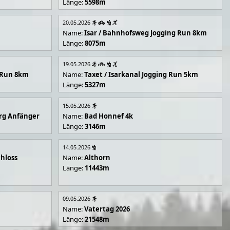
Länge:
5598m
20.05.2026
Name:
Isar / Bahnhofsweg Jogging Run 8km
Länge:
8075m
19.05.2026
g Run 8km
Name:
Taxet / Isarkanal Jogging Run 5km
Länge:
5327m
15.05.2026
rg Anfänger
Name:
Bad Honnef 4k
Länge:
3146m
14.05.2026
hloss
Name:
Althorn
Länge:
11443m
09.05.2026
Name:
Vatertag 2026
Länge:
21548m