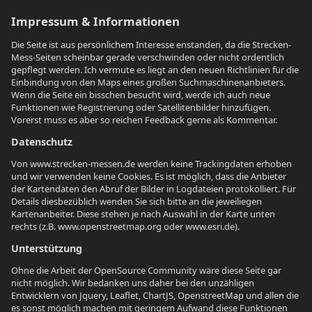
Impressum & Informationen
Die Seite ist aus persönlichem Interesse enstanden, da die Strecken-
Mess-Seiten scheinbar gerade verschwinden oder nicht ordentlich
gepflegt werden. Ich vermute es liegt an den neuen Richtlinien für die
Einbindung von den Maps eines großen Suchmaschinenanbieters.
Wenn die Seite ein bisschen besucht wird, werde ich auch neue
Funktionen wie Registrierung oder Satellitenbilder hinzufügen.
Vorerst muss es aber so reichen Feedback gerne als Kommentar.
Datenschutz
Von www.strecken-messen.de werden keine Trackingdaten erhoben
und wir verwenden keine Cookies. Es ist möglich, dass die Anbieter
der Kartendaten den Abruf der Bilder in Logdateien protokolliert. Für
Details diesbezüblich wenden Sie sich bitte an die jeweiliegen
Kartenanbeiter. Diese stehen je nach Auswahl in der Karte unten
rechts (z.B. www.openstreetmap.org oder www.esri.de).
Unterstützung
Ohne die Arbeit der OpenSource Community wäre diese Seite gar
nicht möglich. Wir bedanken uns daher bei den unzähligen
Entwicklern von Jquery, Leaflet, ChartJS, OpenstreetMap und allen die
es sonst möglich machen mit geringem Aufwand diese Funktionen