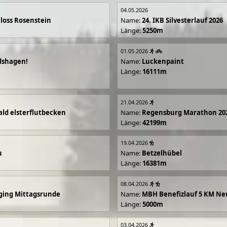
04.05.2026
loss Rosenstein
Name:
24. IKB Silvesterlauf 2026
Länge:
5250m
01.05.2026
dshagen!
Name:
Luckenpaint
Länge:
16111m
21.04.2026
ald elsterflutbecken
Name:
Regensburg Marathon 20
Länge:
42199m
19.04.2026
u
Name:
Betzelhübel
Länge:
16381m
08.04.2026
ging Mittagsrunde
Name:
MBH Benefizlauf 5 KM Ne
Länge:
5000m
03.04.2026