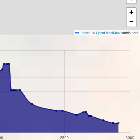
+
−
Leaflet
|
©
OpenStreetMap
contributors