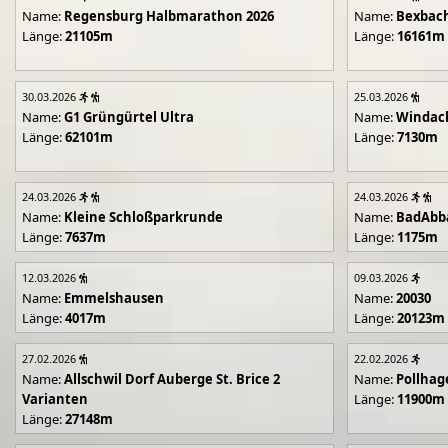
Name:
Regensburg Halbmarathon 2026
Name:
Bexbach
Länge:
21105m
Länge:
16161m
30.03.2026
25.03.2026
Name:
G1 Grüngürtel Ultra
Name:
Windac
Länge:
62101m
Länge:
7130m
24.03.2026
24.03.2026
Name:
Kleine Schloßparkrunde
Name:
BadAbb
Länge:
7637m
Länge:
1175m
12.03.2026
09.03.2026
Name:
Emmelshausen
Name:
20030
Länge:
4017m
Länge:
20123m
27.02.2026
22.02.2026
Name:
Allschwil Dorf Auberge St. Brice 2
Name:
Pollhag
Varianten
Länge:
11900m
Länge:
27148m