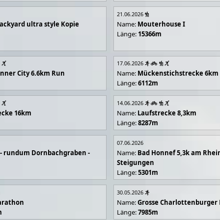
21.06.2026
ackyard ultra style Kopie
Name:
Mouterhouse I
Länge:
15366m
17.06.2026
 Inner City 6.6km Run
Name:
Mückenstichstrecke 6km
Länge:
6112m
14.06.2026
ecke 16km
Name:
Laufstrecke 8,3km
Länge:
8287m
07.06.2026
e - rundum Dornbachgraben -
Name:
Bad Honnef 5,3k am Rhei
Steigungen
Länge:
5301m
30.05.2026
arathon
Name:
Grosse Charlottenburger
m
Länge:
7985m