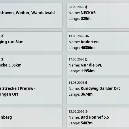
25.05.2026
ethoven, Weiher, Wandelwald
Name:
NECKAR
Länge:
320m
19.05.2026
gging run 8km
Name:
Anderten
Länge:
46356m
17.05.2026
ecke 5,35km
Name:
Nur die SVE
Länge:
11954m
14.05.2026
e Strecke I Prerow -
Name:
Rundweg Darßer Ort
ungen Ort
Länge:
3674m
13.05.2026
enberg
Name:
Bad Honnef 5,5
Länge:
5407m