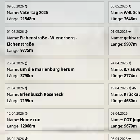
09.05.2026
05.05.2026
Name:
Vatertag 2026
Name:
W4L Sch
Länge:
21548m
Länge:
3646m
01.05.2026
01.05.2026
Name:
Eichenstraße - Wienerberg -
Name:
gebhar
Eichenstraße
Länge:
9907m
Länge:
9775m
25.04.2026
24.04.2026
Name:
um die marienburg herum
Name:
8.7 auw
Länge:
3790m
Länge:
8774m
21.04.2026
19.04.2026
Name:
Erlenbusch Roseneck
Name:
Krücka
Länge:
7195m
Länge:
4630m
12.04.2026
09.04.2026
Name:
Home run
Name:
COT Jog
Länge:
12068m
Länge:
9679m
06.04.2026
06.04.2026