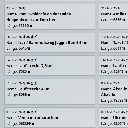
23.06.2026
21.06.2026
Name:
Vom Ewaldcafe an der Halde
Name:
4 mile B
Hoppenbruch zur Emscher
Länge:
6856m
Länge:
11116m
18.06.2026
18.06.2026
Name:
Isar / Bahnhofsweg Joggin Run 6.6km
Name:
Taxet /
Länge:
6645m
Länge:
6611m
14.06.2026
14.06.2026
Name:
Laufstrecke 7,5km
Name:
Laufstr
Länge:
7525m
Länge:
15847m
11.06.2026
08.06.2026
Name:
Laufstrecke 4km
Name:
Alszeil
Länge:
3956m
Alszeile
Länge:
19588m
01.06.2026
01.06.2026
Name:
Venlo ultramarathon
Name:
Ultram
Länge:
538299m
Länge:
135647