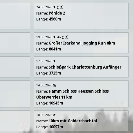
24.05.2026
Name:
Pöhlde 2
Länge:
4560m
19.05.2026
Name:
Großer Isarkanal Jogging Run 8km
Länge:
8041m
17.05.2026
Name:
Schloßpark Charlottenburg Anfänger
Länge:
3725m
14.05.2026
Name:
Hamm Schloss Heessen Schloss
Oberwerries 11 km
Länge:
10945m
10.05.2026
Name:
10km mit Goldersbachtal
Länge:
10097m