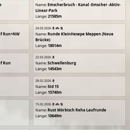
e
Name:
Emscherbruch - Kanal -Emscher -Aktiv-
Linear-Park
Länge:
21585m
24.03.2026
uf Run+NW
Name:
Runde KleinHesepe Meppen (Neue
Brücke)
Länge:
18014m
22.03.2026
uf Run
Name:
Schwellenburg
Länge:
14543m
28.02.2026
Name:
Std 15
Länge:
15740m
15.02.2026
Name:
Rust Mörbisch Reha Laufrunde
Länge:
10649m