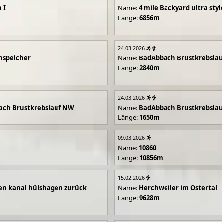
 I
Name:
4 mile Backyard ultra styl
Länge:
6856m
24.03.2026
hspeicher
Name:
BadAbbach Brustkrebsla
Länge:
2840m
24.03.2026
ach Brustkrebslauf NW
Name:
BadAbbach Brustkrebsla
Länge:
1650m
09.03.2026
Name:
10860
Länge:
10856m
15.02.2026
en kanal hülshagen zurück
Name:
Herchweiler im Ostertal
Länge:
9628m