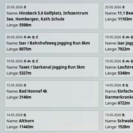
25.05.2026
25.05.2026
Name:
Hinsbeck 5,6 Golfplatz, Infozentrum
Name:
11,1 Be
See, Hombergen, Kath.Schule
Länge:
11103m
Länge:
5598m
20.05.2026
19.05.2026
Name:
Isar / Bahnhofsweg Jogging Run 8km
Name:
isar jo
Länge:
8075m
Länge:
7922m
19.05.2026
19.05.2026
Name:
Taxet / Isarkanal Jogging Run 5km
Name:
Laufstr
Länge:
5327m
Länge:
5348m
15.05.2026
14.05.2026
Name:
Bad Honnef 4k
Name:
Einfach
Länge:
3146m
Darmerkrank
Länge:
6722m
14.05.2026
13.05.2026
Name:
Althorn
Name:
Schwal
Länge:
11443m
Länge:
1528m