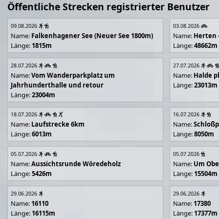
Öffentliche Strecken registrierter Benutzer
09.08.2026
03.08.2026
Name:
Falkenhagener See (Neuer See 1800m)
Name:
Herten 
Länge:
1815m
Länge:
48662m
28.07.2026
27.07.2026
Name:
Vom Wanderparkplatz um
Name:
Halde p
Jahrhunderthalle und retour
Länge:
23013m
Länge:
23004m
18.07.2026
16.07.2026
Name:
Laufstrecke 6km
Name:
Schloßp
Länge:
6013m
Länge:
8050m
05.07.2026
05.07.2026
Name:
Aussichtsrunde Wöredeholz
Name:
Um Obe
Länge:
5426m
Länge:
15504m
29.06.2026
29.06.2026
Name:
16110
Name:
17380
Länge:
16115m
Länge:
17377m