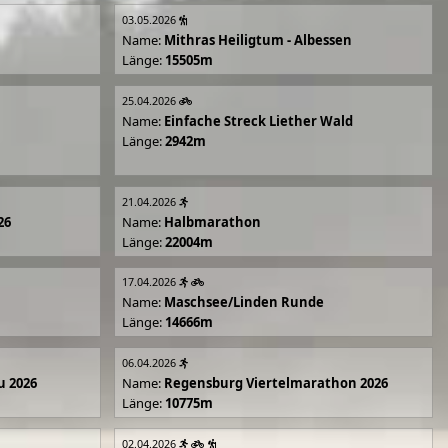
03.05.2026
Name:
Mithras Heiligtum - Albessen
Länge:
15505m
25.04.2026
Name:
Einfache Streck Liether Wald
Länge:
2942m
21.04.2026
26
Name:
Halbmarathon
Länge:
22004m
17.04.2026
Name:
Maschsee/Linden Runde
Länge:
14666m
06.04.2026
u 2026
Name:
Regensburg Viertelmarathon 2026
Länge:
10775m
02.04.2026