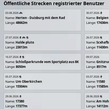
Öffentliche Strecken registrierter Benutzer
03.08.2026
30.07.2026
Name:
Herten - Duisburg mit dem Rad
Name:
Belgien
Länge:
48662m
Länge:
17436m
27.07.2026
26.07.2026
Name:
Halde pluto
Name:
Scxhafb
Länge:
23013m
Länge:
11430m
16.07.2026
09.07.2026
Name:
Schloßparkrunde vom Sportplatz aus 8K
Name:
Gnitzr
Länge:
8050m
Länge:
8517m
05.07.2026
03.07.2026
Name:
Um Oberkirchen
Name:
11580
Länge:
15504m
Länge:
11585m
29.06.2026
28.06.2026
Name:
17380
Name:
Am Hoh
Länge:
17377m
Länge:
14112m