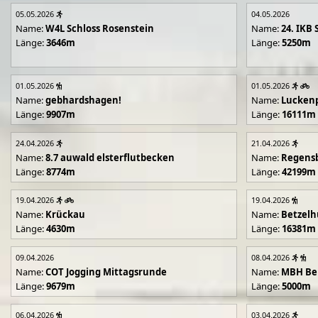
05.05.2026
04.05.2026
Name:
W4L Schloss Rosenstein
Name:
24. IKB 
Länge:
3646m
Länge:
5250m
01.05.2026
01.05.2026
Name:
gebhardshagen!
Name:
Lucken
Länge:
9907m
Länge:
16111m
24.04.2026
21.04.2026
Name:
8.7 auwald elsterflutbecken
Name:
Regens
Länge:
8774m
Länge:
42199m
19.04.2026
19.04.2026
Name:
Krückau
Name:
Betzelh
Länge:
4630m
Länge:
16381m
09.04.2026
08.04.2026
Name:
COT Jogging Mittagsrunde
Name:
MBH Ben
Länge:
9679m
Länge:
5000m
06.04.2026
03.04.2026