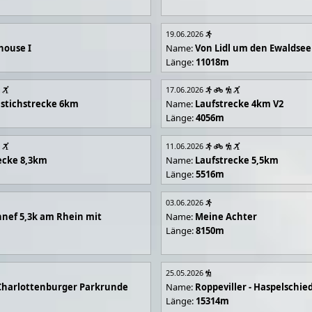
19.06.2026
house I
Name:
Von Lidl um den Ewaldsee
Länge:
11018m
17.06.2026
stichstrecke 6km
Name:
Laufstrecke 4km V2
Länge:
4056m
11.06.2026
ecke 8,3km
Name:
Laufstrecke 5,5km
Länge:
5516m
03.06.2026
nef 5,3k am Rhein mit
Name:
Meine Achter
Länge:
8150m
25.05.2026
Charlottenburger Parkrunde
Name:
Roppeviller - Haspelschie
Länge:
15314m