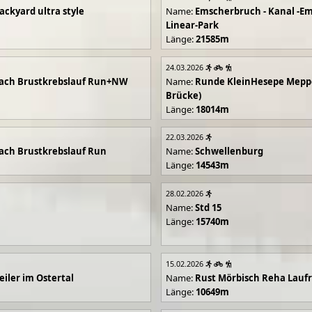
ackyard ultra style
Name:
Emscherbruch - Kanal -Em
Linear-Park
Länge:
21585m
24.03.2026
ach Brustkrebslauf Run+NW
Name:
Runde KleinHesepe Mepp
Brücke)
Länge:
18014m
22.03.2026
ch Brustkrebslauf Run
Name:
Schwellenburg
Länge:
14543m
28.02.2026
Name:
Std 15
Länge:
15740m
15.02.2026
iler im Ostertal
Name:
Rust Mörbisch Reha Lauf
Länge:
10649m