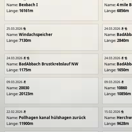
Name:
Bexbach I
Name:
4 mile B
Länge:
16161m
Länge:
6856m
25.03.2026
24.03.2026
Name:
Windachspeicher
Name:
BadAbb
Länge:
7130m
Länge:
2840m
24.03.2026
24.03.2026
Name:
BadAbbach Brustkrebslauf NW
Name:
BadAbba
Länge:
1175m
Länge:
1650m
09.03.2026
09.03.2026
Name:
20030
Name:
10860
Länge:
20123m
Länge:
10856m
22.02.2026
15.02.2026
Name:
Pollhagen kanal hülshagen zurück
Name:
Herchwe
Länge:
11900m
Länge:
9628m