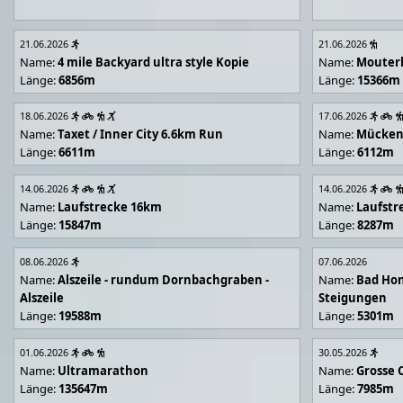
21.06.2026
21.06.2026
Name:
4 mile Backyard ultra style Kopie
Name:
Mouter
Länge:
6856m
Länge:
15366m
18.06.2026
17.06.2026
Name:
Taxet / Inner City 6.6km Run
Name:
Mücken
Länge:
6611m
Länge:
6112m
14.06.2026
14.06.2026
Name:
Laufstrecke 16km
Name:
Laufstr
Länge:
15847m
Länge:
8287m
08.06.2026
07.06.2026
Name:
Alszeile - rundum Dornbachgraben -
Name:
Bad Hon
Alszeile
Steigungen
Länge:
19588m
Länge:
5301m
01.06.2026
30.05.2026
Name:
Ultramarathon
Name:
Grosse 
Länge:
135647m
Länge:
7985m