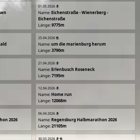
01.05.2026
sen
Name:
Eichenstraße - Wienerberg -
Eichenstraße
Länge:
9775m
25.04.2026
Wald
Name:
um die marienburg herum
Länge:
3790m
21.04.2026
Name:
Erlenbusch Roseneck
Länge:
7195m
12.04.2026
Name:
Home run
Länge:
12068m
06.04.2026
hon 2026
Name:
Regensburg Halbmarathon 2026
Länge:
21105m
30.03.2026