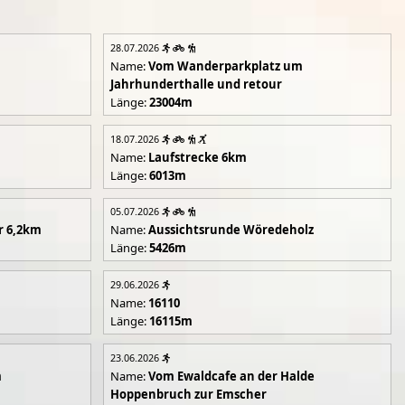
28.07.2026
Name:
Vom Wanderparkplatz um
Jahrhunderthalle und retour
Länge:
23004m
18.07.2026
Name:
Laufstrecke 6km
Länge:
6013m
05.07.2026
r 6,2km
Name:
Aussichtsrunde Wöredeholz
Länge:
5426m
29.06.2026
Name:
16110
Länge:
16115m
23.06.2026
m
Name:
Vom Ewaldcafe an der Halde
Hoppenbruch zur Emscher