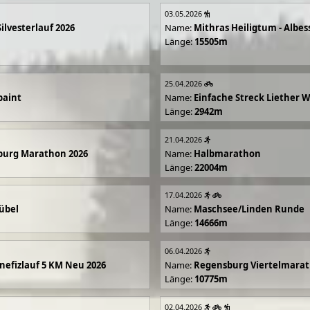
03.05.2026
Silvesterlauf 2026
Name:
Mithras Heiligtum - Albes
Länge:
15505m
25.04.2026
paint
Name:
Einfache Streck Liether 
Länge:
2942m
21.04.2026
burg Marathon 2026
Name:
Halbmarathon
Länge:
22004m
17.04.2026
übel
Name:
Maschsee/Linden Runde
Länge:
14666m
06.04.2026
efizlauf 5 KM Neu 2026
Name:
Regensburg Viertelmarat
Länge:
10775m
02.04.2026