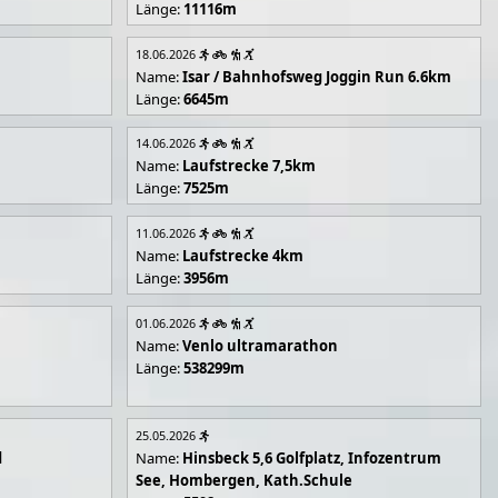
Länge:
11116m
18.06.2026
Name:
Isar / Bahnhofsweg Joggin Run 6.6km
Länge:
6645m
14.06.2026
Name:
Laufstrecke 7,5km
Länge:
7525m
11.06.2026
Name:
Laufstrecke 4km
Länge:
3956m
01.06.2026
Name:
Venlo ultramarathon
Länge:
538299m
25.05.2026
d
Name:
Hinsbeck 5,6 Golfplatz, Infozentrum
See, Hombergen, Kath.Schule