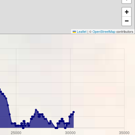
+
−
Leaflet
|
©
OpenStreetMap
contributors