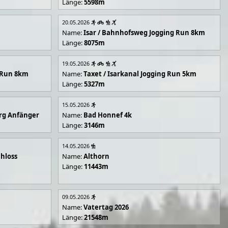
Länge:
5598m
20.05.2026
Name:
Isar / Bahnhofsweg Jogging Run 8km
Länge:
8075m
19.05.2026
g Run 8km
Name:
Taxet / Isarkanal Jogging Run 5km
Länge:
5327m
15.05.2026
rg Anfänger
Name:
Bad Honnef 4k
Länge:
3146m
14.05.2026
hloss
Name:
Althorn
Länge:
11443m
09.05.2026
Name:
Vatertag 2026
Länge:
21548m