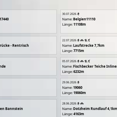
30.07.2026
17440
Name:
Belgien11110
Länge:
11108m
22.07.2026
rücke - Rentrisch
Name:
Laufstrecke 7,7km
Länge:
7715m
05.07.2026
unde
Name:
Fischbecker Teiche Inline
Länge:
6232m
29.06.2026
Name:
19060
Länge:
19060m
28.06.2026
en Bannstein
Name:
Dotzheim Rundlauf 4,1k
Länge:
4163m