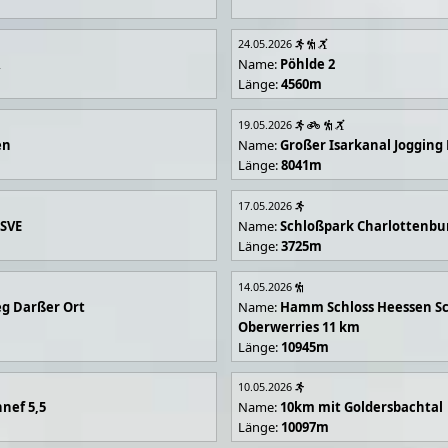
24.05.2026
R
Name:
Pöhlde 2
Länge:
4560m
19.05.2026
en
Name:
Großer Isarkanal Joggin
Länge:
8041m
17.05.2026
 SVE
Name:
Schloßpark Charlottenbu
Länge:
3725m
14.05.2026
g Darßer Ort
Name:
Hamm Schloss Heessen Sc
Oberwerries 11 km
Länge:
10945m
10.05.2026
nef 5,5
Name:
10km mit Goldersbachtal
Länge:
10097m