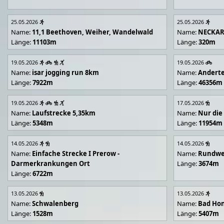
25.05.2026
25.05.2026
Name:
11,1 Beethoven, Weiher, Wandelwald
Name:
NECKA
Länge:
11103m
Länge:
320m
19.05.2026
19.05.2026
Name:
isar jogging run 8km
Name:
Andert
Länge:
7922m
Länge:
46356m
19.05.2026
17.05.2026
Name:
Laufstrecke 5,35km
Name:
Nur die
Länge:
5348m
Länge:
11954m
14.05.2026
14.05.2026
Name:
Einfache Strecke I Prerow -
Name:
Rundwe
Darmerkrankungen Ort
Länge:
3674m
Länge:
6722m
13.05.2026
13.05.2026
Name:
Schwalenberg
Name:
Bad Hon
Länge:
1528m
Länge:
5407m