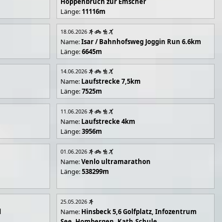
Hoppenbruch zur Emscher
Länge:
11116m
18.06.2026
Name:
Isar / Bahnhofsweg Joggin Run 6.6km
Länge:
6645m
14.06.2026
Name:
Laufstrecke 7,5km
Länge:
7525m
11.06.2026
Name:
Laufstrecke 4km
Länge:
3956m
01.06.2026
Name:
Venlo ultramarathon
Länge:
538299m
25.05.2026
d
Name:
Hinsbeck 5,6 Golfplatz, Infozentrum
See, Hombergen, Kath.Schule