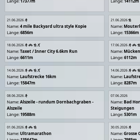
Länge:
17377m
Länge:
14112m
21.06.2026
21.06.2026
Name:
4 mile Backyard ultra style Kopie
Name:
Mouter
Länge:
6856m
Länge:
15366m
18.06.2026
17.06.2026
Name:
Taxet / Inner City 6.6km Run
Name:
Mücken
Länge:
6611m
Länge:
6112m
14.06.2026
14.06.2026
Name:
Laufstrecke 16km
Name:
Laufstr
Länge:
15847m
Länge:
8287m
08.06.2026
07.06.2026
Name:
Alszeile - rundum Dornbachgraben -
Name:
Bad Hon
Alszeile
Steigungen
Länge:
19588m
Länge:
5301m
01.06.2026
30.05.2026
Name:
Ultramarathon
Name:
Grosse 
Länge:
135647m
Länge:
7985m