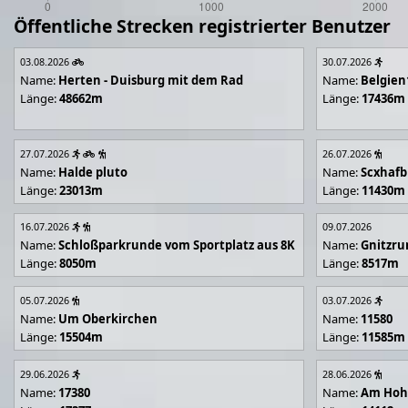
Öffentliche Strecken registrierter Benutzer
03.08.2026
30.07.2026
Name:
Herten - Duisburg mit dem Rad
Name:
Belgien
Länge:
48662m
Länge:
17436m
27.07.2026
26.07.2026
Name:
Halde pluto
Name:
Scxhafb
Länge:
23013m
Länge:
11430m
16.07.2026
09.07.2026
Name:
Schloßparkrunde vom Sportplatz aus 8K
Name:
Gnitzr
Länge:
8050m
Länge:
8517m
05.07.2026
03.07.2026
Name:
Um Oberkirchen
Name:
11580
Länge:
15504m
Länge:
11585m
29.06.2026
28.06.2026
Name:
17380
Name:
Am Hoh