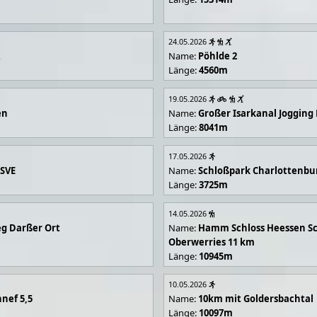
24.05.2026
R
Name:
Pöhlde 2
Länge:
4560m
19.05.2026
en
Name:
Großer Isarkanal Joggin
Länge:
8041m
17.05.2026
 SVE
Name:
Schloßpark Charlottenbu
Länge:
3725m
14.05.2026
g Darßer Ort
Name:
Hamm Schloss Heessen Sc
Oberwerries 11 km
Länge:
10945m
10.05.2026
nef 5,5
Name:
10km mit Goldersbachtal
Länge:
10097m