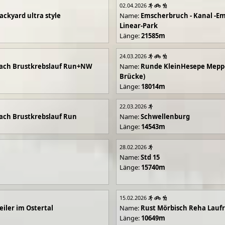
02.04.2026
ackyard ultra style
Name:
Emscherbruch - Kanal -Em
Linear-Park
Länge:
21585m
24.03.2026
ach Brustkrebslauf Run+NW
Name:
Runde KleinHesepe Mepp
Brücke)
Länge:
18014m
22.03.2026
ch Brustkrebslauf Run
Name:
Schwellenburg
Länge:
14543m
28.02.2026
Name:
Std 15
Länge:
15740m
15.02.2026
iler im Ostertal
Name:
Rust Mörbisch Reha Lauf
Länge:
10649m