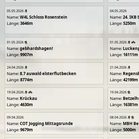
05.05.2026
04.05.2026
Name:
W4L Schloss Rosenstein
Name:
24. IKB 
Länge:
3646m
Länge:
5250m
01.05.2026
01.05.2026
Name:
gebhardshagen!
Name:
Lucken
Länge:
9907m
Länge:
16111m
24.04.2026
21.04.2026
Name:
8.7 auwald elsterflutbecken
Name:
Regens
Länge:
8774m
Länge:
42199m
19.04.2026
19.04.2026
Name:
Krückau
Name:
Betzelh
Länge:
4630m
Länge:
16381m
09.04.2026
08.04.2026
Name:
COT Jogging Mittagsrunde
Name:
MBH Ben
Länge:
9679m
Länge:
5000m