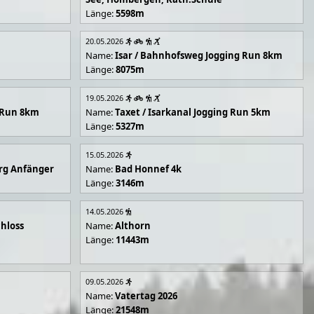
Länge:
5598m
20.05.2026
Name:
Isar / Bahnhofsweg Jogging Run 8km
Länge:
8075m
19.05.2026
g Run 8km
Name:
Taxet / Isarkanal Jogging Run 5km
Länge:
5327m
15.05.2026
rg Anfänger
Name:
Bad Honnef 4k
Länge:
3146m
14.05.2026
hloss
Name:
Althorn
Länge:
11443m
09.05.2026
Name:
Vatertag 2026
Länge:
21548m