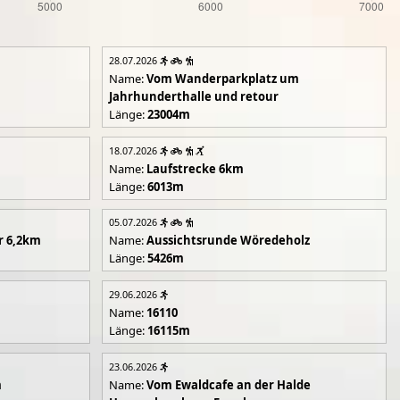
28.07.2026
Name:
Vom Wanderparkplatz um
Jahrhunderthalle und retour
Länge:
23004m
18.07.2026
Name:
Laufstrecke 6km
Länge:
6013m
05.07.2026
r 6,2km
Name:
Aussichtsrunde Wöredeholz
Länge:
5426m
29.06.2026
Name:
16110
Länge:
16115m
23.06.2026
m
Name:
Vom Ewaldcafe an der Halde