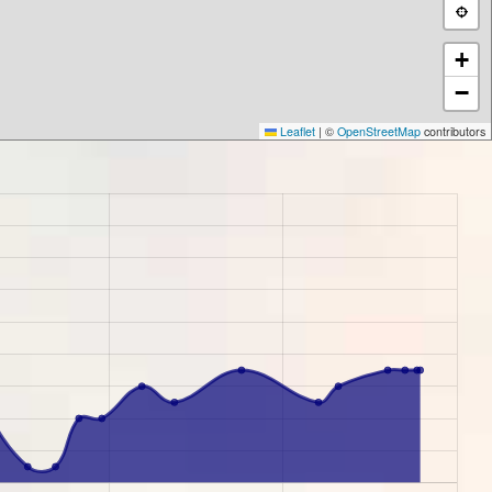
+
−
Leaflet
|
©
OpenStreetMap
contributors