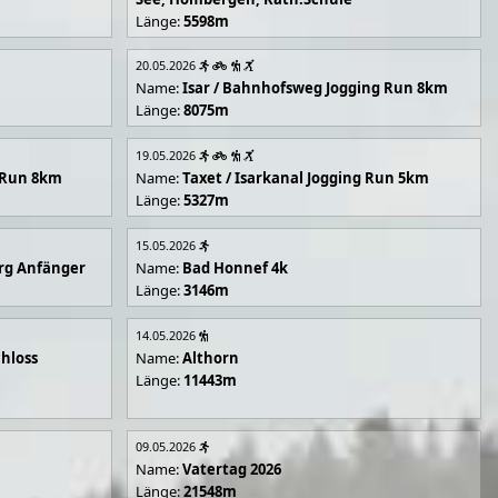
Länge:
5598m
20.05.2026
Name:
Isar / Bahnhofsweg Jogging Run 8km
Länge:
8075m
19.05.2026
g Run 8km
Name:
Taxet / Isarkanal Jogging Run 5km
Länge:
5327m
15.05.2026
rg Anfänger
Name:
Bad Honnef 4k
Länge:
3146m
14.05.2026
hloss
Name:
Althorn
Länge:
11443m
09.05.2026
Name:
Vatertag 2026
Länge:
21548m