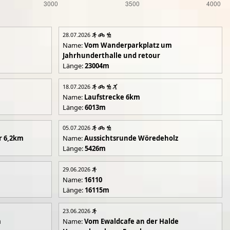
28.07.2026
Name:
Vom Wanderparkplatz um
Jahrhunderthalle und retour
Länge:
23004m
18.07.2026
Name:
Laufstrecke 6km
Länge:
6013m
05.07.2026
r 6,2km
Name:
Aussichtsrunde Wöredeholz
Länge:
5426m
29.06.2026
Name:
16110
Länge:
16115m
23.06.2026
m
Name:
Vom Ewaldcafe an der Halde