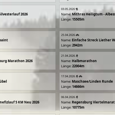
03.05.2026
Silvesterlauf 2026
Name:
Mithras Heiligtum - Albes
Länge:
15505m
25.04.2026
paint
Name:
Einfache Streck Liether 
Länge:
2942m
21.04.2026
burg Marathon 2026
Name:
Halbmarathon
Länge:
22004m
17.04.2026
übel
Name:
Maschsee/Linden Runde
Länge:
14666m
06.04.2026
efizlauf 5 KM Neu 2026
Name:
Regensburg Viertelmarat
Länge:
10775m