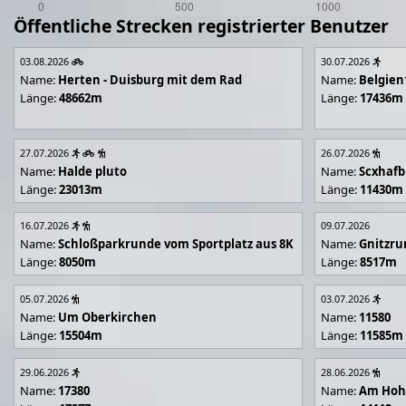
Öffentliche Strecken registrierter Benutzer
03.08.2026
30.07.2026
Name:
Herten - Duisburg mit dem Rad
Name:
Belgien
Länge:
48662m
Länge:
17436m
27.07.2026
26.07.2026
Name:
Halde pluto
Name:
Scxhafb
Länge:
23013m
Länge:
11430m
16.07.2026
09.07.2026
Name:
Schloßparkrunde vom Sportplatz aus 8K
Name:
Gnitzr
Länge:
8050m
Länge:
8517m
05.07.2026
03.07.2026
Name:
Um Oberkirchen
Name:
11580
Länge:
15504m
Länge:
11585m
29.06.2026
28.06.2026
Name:
17380
Name:
Am Hoh