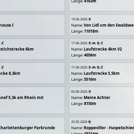
Länge:
4163m
19.06.2026
house I
Name:
Von Lidl um den Ewaldsee
Länge:
11018m
17.06.2026
stichstrecke 6km
Name:
Laufstrecke 4km V2
Länge:
4056m
11.06.2026
ecke 8,3km
Name:
Laufstrecke 5,5km
Länge:
5516m
03.06.2026
nef 5,3k am Rhein mit
Name:
Meine Achter
Länge:
8150m
25.05.2026
Charlottenburger Parkrunde
Name:
Roppeviller - Haspelschie
Länge:
15314m