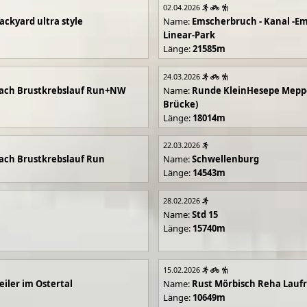
02.04.2026
ackyard ultra style
Name:
Emscherbruch - Kanal -Em
Linear-Park
Länge:
21585m
24.03.2026
ach Brustkrebslauf Run+NW
Name:
Runde KleinHesepe Mepp
Brücke)
Länge:
18014m
22.03.2026
ch Brustkrebslauf Run
Name:
Schwellenburg
Länge:
14543m
28.02.2026
Name:
Std 15
Länge:
15740m
15.02.2026
iler im Ostertal
Name:
Rust Mörbisch Reha Lauf
Länge:
10649m