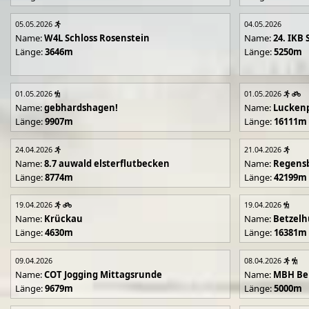
05.05.2026
04.05.2026
Name:
W4L Schloss Rosenstein
Name:
24. IKB 
Länge:
3646m
Länge:
5250m
01.05.2026
01.05.2026
Name:
gebhardshagen!
Name:
Lucken
Länge:
9907m
Länge:
16111m
24.04.2026
21.04.2026
Name:
8.7 auwald elsterflutbecken
Name:
Regens
Länge:
8774m
Länge:
42199m
19.04.2026
19.04.2026
Name:
Krückau
Name:
Betzelh
Länge:
4630m
Länge:
16381m
09.04.2026
08.04.2026
Name:
COT Jogging Mittagsrunde
Name:
MBH Ben
Länge:
9679m
Länge:
5000m