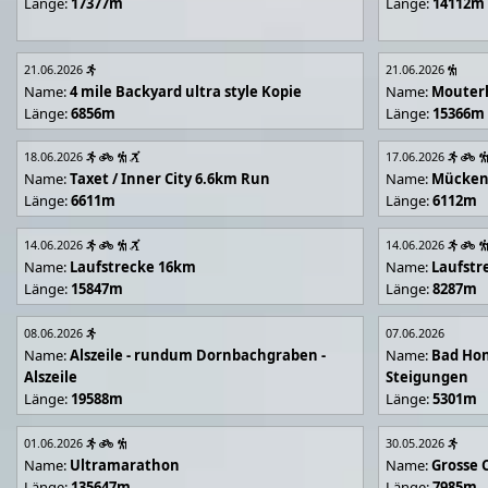
Länge:
17377m
Länge:
14112m
21.06.2026
21.06.2026
Name:
4 mile Backyard ultra style Kopie
Name:
Mouter
Länge:
6856m
Länge:
15366m
18.06.2026
17.06.2026
Name:
Taxet / Inner City 6.6km Run
Name:
Mücken
Länge:
6611m
Länge:
6112m
14.06.2026
14.06.2026
Name:
Laufstrecke 16km
Name:
Laufstr
Länge:
15847m
Länge:
8287m
08.06.2026
07.06.2026
Name:
Alszeile - rundum Dornbachgraben -
Name:
Bad Hon
Alszeile
Steigungen
Länge:
19588m
Länge:
5301m
01.06.2026
30.05.2026
Name:
Ultramarathon
Name:
Grosse 
Länge:
135647m
Länge:
7985m