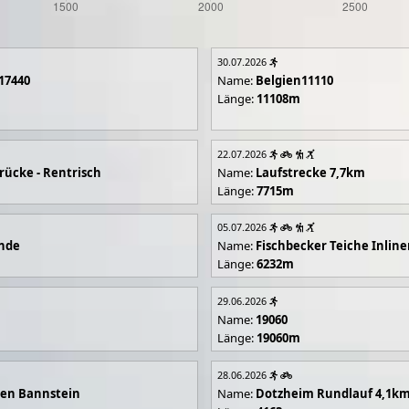
30.07.2026
17440
Name:
Belgien11110
Länge:
11108m
22.07.2026
rücke - Rentrisch
Name:
Laufstrecke 7,7km
Länge:
7715m
05.07.2026
unde
Name:
Fischbecker Teiche Inline
Länge:
6232m
29.06.2026
Name:
19060
Länge:
19060m
28.06.2026
en Bannstein
Name:
Dotzheim Rundlauf 4,1k