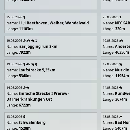
25.05.2026
25.05.2026
Name:
11,1 Beethoven, Weiher, Wandelwald
Name:
NECKA
Länge:
11103m
Länge:
320m
19.05.2026
19.05.2026
Name:
isar jogging run 8km
Name:
Andert
Länge:
7922m
Länge:
46356m
19.05.2026
17.05.2026
Name:
Laufstrecke 5,35km
Name:
Nur die
Länge:
5348m
Länge:
11954m
14.05.2026
14.05.2026
Name:
Einfache Strecke I Prerow -
Name:
Rundwe
Darmerkrankungen Ort
Länge:
3674m
Länge:
6722m
13.05.2026
13.05.2026
Name:
Schwalenberg
Name:
Bad Hon
Länge:
1528m
Länge:
5407m