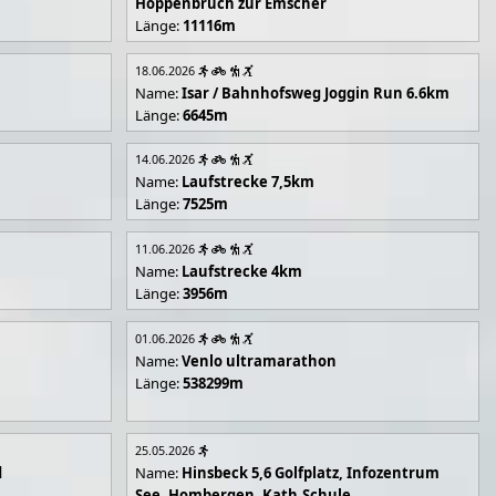
Hoppenbruch zur Emscher
Länge:
11116m
18.06.2026
Name:
Isar / Bahnhofsweg Joggin Run 6.6km
Länge:
6645m
14.06.2026
Name:
Laufstrecke 7,5km
Länge:
7525m
11.06.2026
Name:
Laufstrecke 4km
Länge:
3956m
01.06.2026
Name:
Venlo ultramarathon
Länge:
538299m
25.05.2026
d
Name:
Hinsbeck 5,6 Golfplatz, Infozentrum
See, Hombergen, Kath.Schule