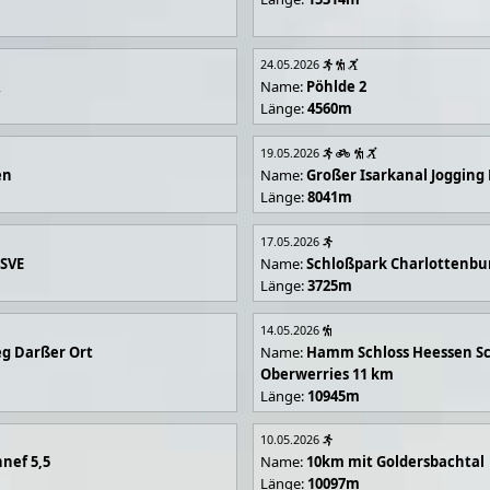
24.05.2026
R
Name:
Pöhlde 2
Länge:
4560m
19.05.2026
en
Name:
Großer Isarkanal Joggin
Länge:
8041m
17.05.2026
 SVE
Name:
Schloßpark Charlottenbu
Länge:
3725m
14.05.2026
g Darßer Ort
Name:
Hamm Schloss Heessen Sc
Oberwerries 11 km
Länge:
10945m
10.05.2026
nef 5,5
Name:
10km mit Goldersbachtal
Länge:
10097m