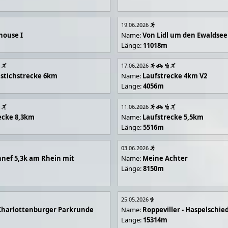
19.06.2026
house I
Name:
Von Lidl um den Ewaldsee
Länge:
11018m
17.06.2026
stichstrecke 6km
Name:
Laufstrecke 4km V2
Länge:
4056m
11.06.2026
ecke 8,3km
Name:
Laufstrecke 5,5km
Länge:
5516m
03.06.2026
nef 5,3k am Rhein mit
Name:
Meine Achter
Länge:
8150m
25.05.2026
Charlottenburger Parkrunde
Name:
Roppeviller - Haspelschie
Länge:
15314m