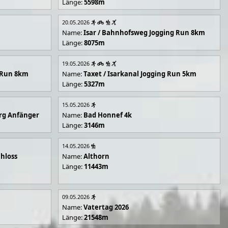
Länge:
5598m
20.05.2026
Name:
Isar / Bahnhofsweg Jogging Run 8km
Länge:
8075m
19.05.2026
g Run 8km
Name:
Taxet / Isarkanal Jogging Run 5km
Länge:
5327m
15.05.2026
rg Anfänger
Name:
Bad Honnef 4k
Länge:
3146m
14.05.2026
hloss
Name:
Althorn
Länge:
11443m
09.05.2026
Name:
Vatertag 2026
Länge:
21548m