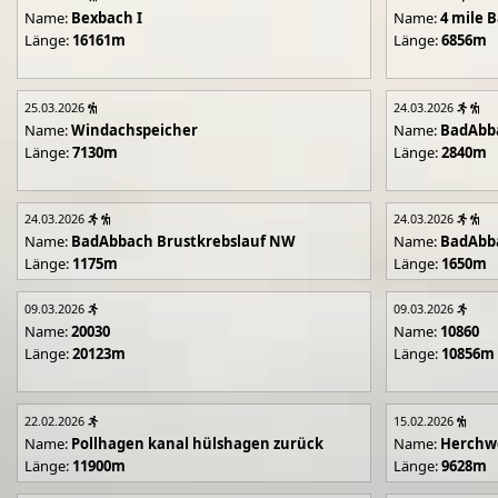
Name:
Bexbach I
Name:
4 mile B
Länge:
16161m
Länge:
6856m
25.03.2026
24.03.2026
Name:
Windachspeicher
Name:
BadAbb
Länge:
7130m
Länge:
2840m
24.03.2026
24.03.2026
Name:
BadAbbach Brustkrebslauf NW
Name:
BadAbba
Länge:
1175m
Länge:
1650m
09.03.2026
09.03.2026
Name:
20030
Name:
10860
Länge:
20123m
Länge:
10856m
22.02.2026
15.02.2026
Name:
Pollhagen kanal hülshagen zurück
Name:
Herchwe
Länge:
11900m
Länge:
9628m