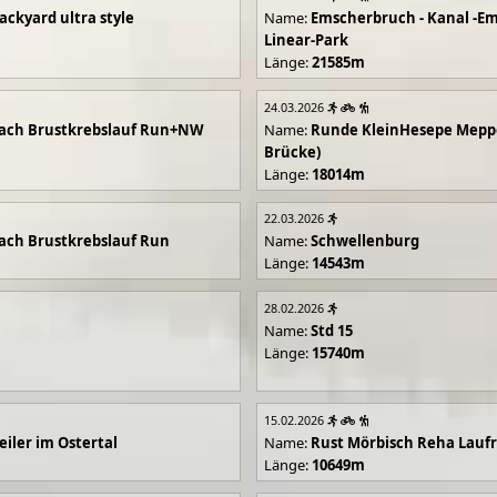
ackyard ultra style
Name:
Emscherbruch - Kanal -Em
Linear-Park
Länge:
21585m
24.03.2026
ach Brustkrebslauf Run+NW
Name:
Runde KleinHesepe Mepp
Brücke)
Länge:
18014m
22.03.2026
ch Brustkrebslauf Run
Name:
Schwellenburg
Länge:
14543m
28.02.2026
Name:
Std 15
Länge:
15740m
15.02.2026
iler im Ostertal
Name:
Rust Mörbisch Reha Lauf
Länge:
10649m