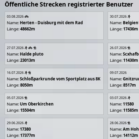
Öffentliche Strecken registrierter Benutzer
03.08.2026
30.07.2026
Name:
Herten - Duisburg mit dem Rad
Name:
Belgien
Länge:
48662m
Länge:
17436m
27.07.2026
26.07.2026
Name:
Halde pluto
Name:
Scxhafb
Länge:
23013m
Länge:
11430m
16.07.2026
09.07.2026
Name:
Schloßparkrunde vom Sportplatz aus 8K
Name:
Gnitzr
Länge:
8050m
Länge:
8517m
05.07.2026
03.07.2026
Name:
Um Oberkirchen
Name:
11580
Länge:
15504m
Länge:
11585m
29.06.2026
28.06.2026
Name:
17380
Name:
Am Hoh
Länge:
17377m
Länge:
14112m