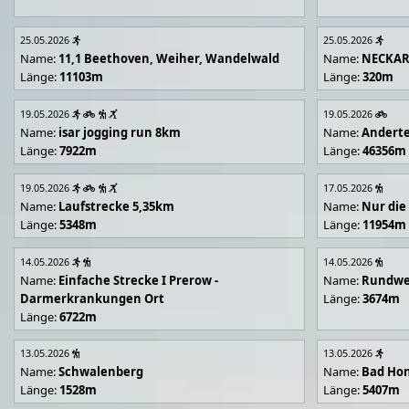
25.05.2026
25.05.2026
Name:
11,1 Beethoven, Weiher, Wandelwald
Name:
NECKA
Länge:
11103m
Länge:
320m
19.05.2026
19.05.2026
Name:
isar jogging run 8km
Name:
Andert
Länge:
7922m
Länge:
46356m
19.05.2026
17.05.2026
Name:
Laufstrecke 5,35km
Name:
Nur die
Länge:
5348m
Länge:
11954m
14.05.2026
14.05.2026
Name:
Einfache Strecke I Prerow -
Name:
Rundwe
Darmerkrankungen Ort
Länge:
3674m
Länge:
6722m
13.05.2026
13.05.2026
Name:
Schwalenberg
Name:
Bad Hon
Länge:
1528m
Länge:
5407m