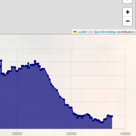
+
−
Leaflet
|
©
OpenStreetMap
contributors