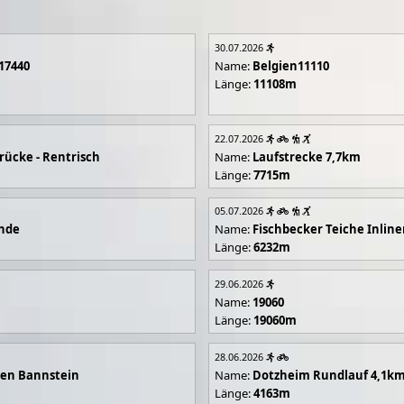
30.07.2026
17440
Name:
Belgien11110
Länge:
11108m
22.07.2026
rücke - Rentrisch
Name:
Laufstrecke 7,7km
Länge:
7715m
05.07.2026
unde
Name:
Fischbecker Teiche Inline
Länge:
6232m
29.06.2026
Name:
19060
Länge:
19060m
28.06.2026
en Bannstein
Name:
Dotzheim Rundlauf 4,1k
Länge:
4163m