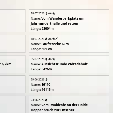
28.07.2026
Name:
Vom Wanderparkplatz um
Jahrhunderthalle und retour
Länge:
23004m
18.07.2026
Name:
Laufstrecke 6km
Länge:
6013m
05.07.2026
r 6,2km
Name:
Aussichtsrunde Wöredeholz
Länge:
5426m
29.06.2026
Name:
16110
Länge:
16115m
23.06.2026
m
Name:
Vom Ewaldcafe an der Halde
Hoppenbruch zur Emscher