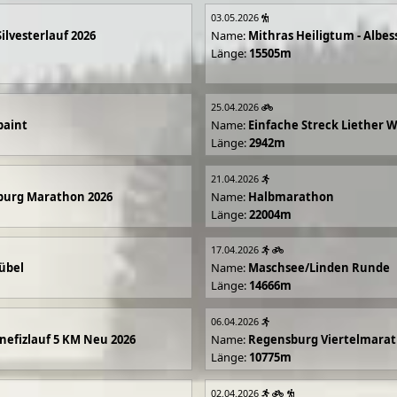
03.05.2026
Silvesterlauf 2026
Name:
Mithras Heiligtum - Albes
Länge:
15505m
25.04.2026
paint
Name:
Einfache Streck Liether 
Länge:
2942m
21.04.2026
burg Marathon 2026
Name:
Halbmarathon
Länge:
22004m
17.04.2026
übel
Name:
Maschsee/Linden Runde
Länge:
14666m
06.04.2026
efizlauf 5 KM Neu 2026
Name:
Regensburg Viertelmarat
Länge:
10775m
02.04.2026