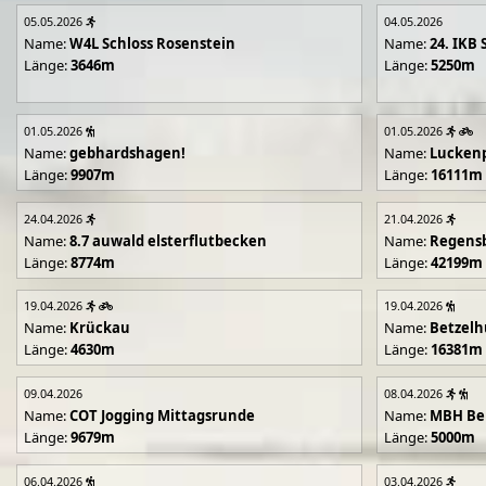
05.05.2026
04.05.2026
Name:
W4L Schloss Rosenstein
Name:
24. IKB 
Länge:
3646m
Länge:
5250m
01.05.2026
01.05.2026
Name:
gebhardshagen!
Name:
Lucken
Länge:
9907m
Länge:
16111m
24.04.2026
21.04.2026
Name:
8.7 auwald elsterflutbecken
Name:
Regens
Länge:
8774m
Länge:
42199m
19.04.2026
19.04.2026
Name:
Krückau
Name:
Betzelh
Länge:
4630m
Länge:
16381m
09.04.2026
08.04.2026
Name:
COT Jogging Mittagsrunde
Name:
MBH Ben
Länge:
9679m
Länge:
5000m
06.04.2026
03.04.2026