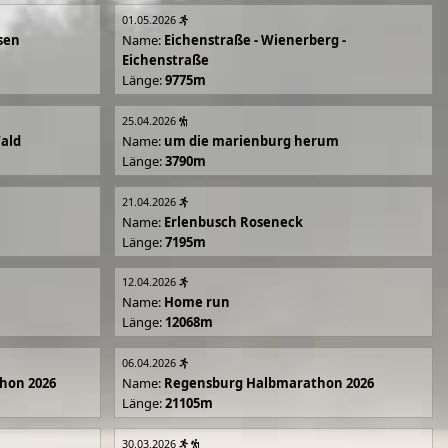
01.05.2026
sen
Name:
Eichenstraße - Wienerberg -
Eichenstraße
Länge:
9775m
25.04.2026
Wald
Name:
um die marienburg herum
Länge:
3790m
21.04.2026
Name:
Erlenbusch Roseneck
Länge:
7195m
12.04.2026
Name:
Home run
Länge:
12068m
06.04.2026
hon 2026
Name:
Regensburg Halbmarathon 2026
Länge:
21105m
30.03.2026