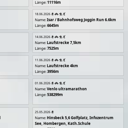
Länge:
11116m
18.06.2026
Name:
Isar / Bahnhofsweg Joggin Run 6.6km
Länge:
6645m
14.06.2026
Name:
Laufstrecke 7,5km
Länge:
7525m
11.06.2026
Name:
Laufstrecke 4km
Länge:
3956m
01.06.2026
Name:
Venlo ultramarathon
Länge:
538299m
25.05.2026
d
Name:
Hinsbeck 5,6 Golfplatz, Infozentrum
See, Hombergen, Kath.Schule