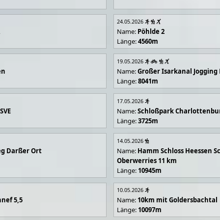
24.05.2026
R
Name:
Pöhlde 2
Länge:
4560m
19.05.2026
en
Name:
Großer Isarkanal Joggin
Länge:
8041m
17.05.2026
 SVE
Name:
Schloßpark Charlottenbu
Länge:
3725m
14.05.2026
g Darßer Ort
Name:
Hamm Schloss Heessen Sc
Oberwerries 11 km
Länge:
10945m
10.05.2026
nef 5,5
Name:
10km mit Goldersbachtal
Länge:
10097m