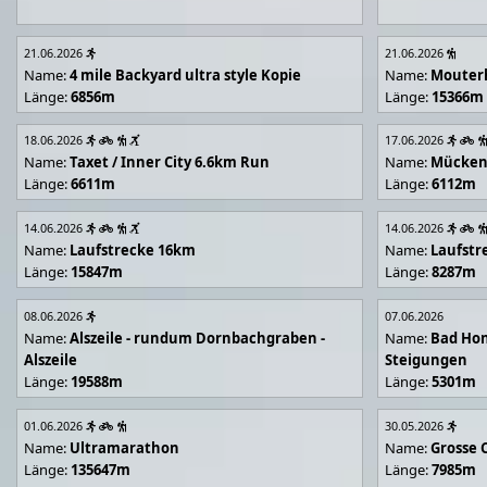
21.06.2026
21.06.2026
Name:
4 mile Backyard ultra style Kopie
Name:
Mouter
Länge:
6856m
Länge:
15366m
18.06.2026
17.06.2026
Name:
Taxet / Inner City 6.6km Run
Name:
Mücken
Länge:
6611m
Länge:
6112m
14.06.2026
14.06.2026
Name:
Laufstrecke 16km
Name:
Laufstr
Länge:
15847m
Länge:
8287m
08.06.2026
07.06.2026
Name:
Alszeile - rundum Dornbachgraben -
Name:
Bad Hon
Alszeile
Steigungen
Länge:
19588m
Länge:
5301m
01.06.2026
30.05.2026
Name:
Ultramarathon
Name:
Grosse 
Länge:
135647m
Länge:
7985m