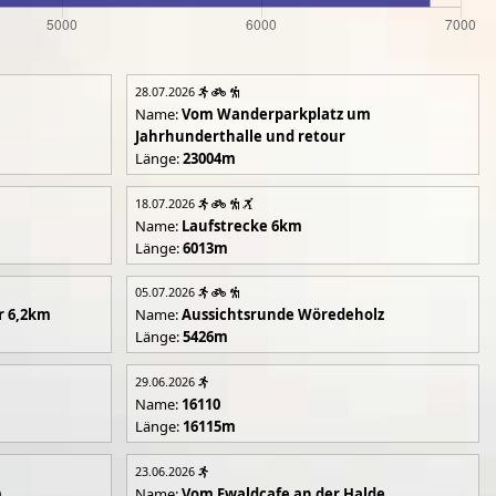
28.07.2026
Name:
Vom Wanderparkplatz um
Jahrhunderthalle und retour
Länge:
23004m
18.07.2026
Name:
Laufstrecke 6km
Länge:
6013m
05.07.2026
r 6,2km
Name:
Aussichtsrunde Wöredeholz
Länge:
5426m
29.06.2026
Name:
16110
Länge:
16115m
23.06.2026
m
Name:
Vom Ewaldcafe an der Halde