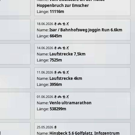
Hoppenbruch zur Emscher
Länge:
11116m
18.06.2026
Name:
Isar / Bahnhofsweg Joggin Run 6.6km
Länge:
6645m
14.06.2026
Name:
Laufstrecke 7,5km
Länge:
7525m
11.06.2026
Name:
Laufstrecke 4km
Länge:
3956m
01.06.2026
Name:
Venlo ultramarathon
Länge:
538299m
25.05.2026
d
Name:
Hinsbeck 5,6 Golfplatz, Infozentrum