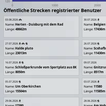
Öffentliche Strecken registrierter Benutzer
03.08.2026
30.07.2026
Name:
Herten - Duisburg mit dem Rad
Name:
Belgien
Länge:
48662m
Länge:
17436m
27.07.2026
26.07.2026
Name:
Halde pluto
Name:
Scxhafb
Länge:
23013m
Länge:
11430m
16.07.2026
09.07.2026
Name:
Schloßparkrunde vom Sportplatz aus 8K
Name:
Gnitzr
Länge:
8050m
Länge:
8517m
05.07.2026
03.07.2026
Name:
Um Oberkirchen
Name:
11580
Länge:
15504m
Länge:
11585m
29.06.2026
28.06.2026
Name:
17380
Name:
Am Hoh