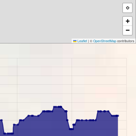
+
−
Leaflet
|
©
OpenStreetMap
contributors