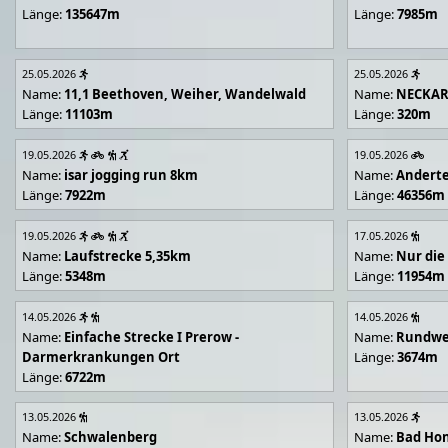
Länge:
135647m
Länge:
7985m
25.05.2026
25.05.2026
Name:
11,1 Beethoven, Weiher, Wandelwald
Name:
NECKA
Länge:
11103m
Länge:
320m
19.05.2026
19.05.2026
Name:
isar jogging run 8km
Name:
Andert
Länge:
7922m
Länge:
46356m
19.05.2026
17.05.2026
Name:
Laufstrecke 5,35km
Name:
Nur die
Länge:
5348m
Länge:
11954m
14.05.2026
14.05.2026
Name:
Einfache Strecke I Prerow -
Name:
Rundwe
Darmerkrankungen Ort
Länge:
3674m
Länge:
6722m
13.05.2026
13.05.2026
Name:
Schwalenberg
Name:
Bad Hon