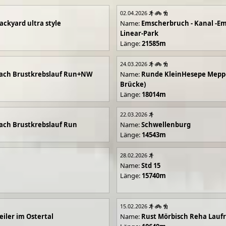
02.04.2026
ackyard ultra style
Name:
Emscherbruch - Kanal -Em
Linear-Park
Länge:
21585m
24.03.2026
ach Brustkrebslauf Run+NW
Name:
Runde KleinHesepe Mepp
Brücke)
Länge:
18014m
22.03.2026
ch Brustkrebslauf Run
Name:
Schwellenburg
Länge:
14543m
28.02.2026
Name:
Std 15
Länge:
15740m
15.02.2026
iler im Ostertal
Name:
Rust Mörbisch Reha Lauf