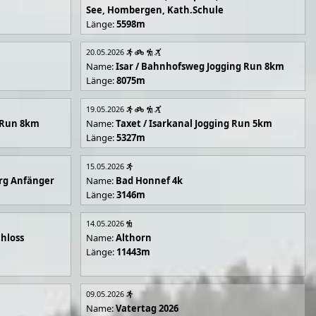
See, Hombergen, Kath.Schule
Länge:
5598m
20.05.2026
Name:
Isar / Bahnhofsweg Jogging Run 8km
Länge:
8075m
19.05.2026
g Run 8km
Name:
Taxet / Isarkanal Jogging Run 5km
Länge:
5327m
15.05.2026
rg Anfänger
Name:
Bad Honnef 4k
Länge:
3146m
14.05.2026
hloss
Name:
Althorn
Länge:
11443m
09.05.2026
Name:
Vatertag 2026