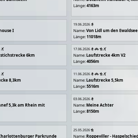
Länge:
4163m
19.06.2026
house I
Name:
Von Lidl um den Ewaldsee
Länge:
11018m
17.06.2026
stichstrecke 6km
Name:
Laufstrecke 4km V2
Länge:
4056m
11.06.2026
ecke 8,3km
Name:
Laufstrecke 5,5km
Länge:
5516m
03.06.2026
nef 5,3k am Rhein mit
Name:
Meine Achter
Länge:
8150m
25.05.2026
Charlottenburger Parkrunde
Name:
Roppeviller - Haspelschie