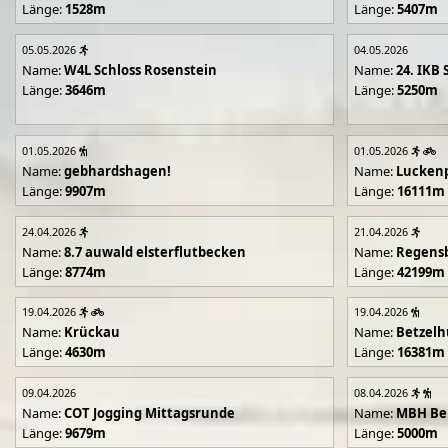
Länge:
1528m
Länge:
5407m
05.05.2026
04.05.2026
Name:
W4L Schloss Rosenstein
Name:
24. IKB 
Länge:
3646m
Länge:
5250m
01.05.2026
01.05.2026
Name:
gebhardshagen!
Name:
Lucken
Länge:
9907m
Länge:
16111m
24.04.2026
21.04.2026
Name:
8.7 auwald elsterflutbecken
Name:
Regens
Länge:
8774m
Länge:
42199m
19.04.2026
19.04.2026
Name:
Krückau
Name:
Betzelh
Länge:
4630m
Länge:
16381m
09.04.2026
08.04.2026
Name:
COT Jogging Mittagsrunde
Name:
MBH Ben
Länge:
9679m
Länge:
5000m