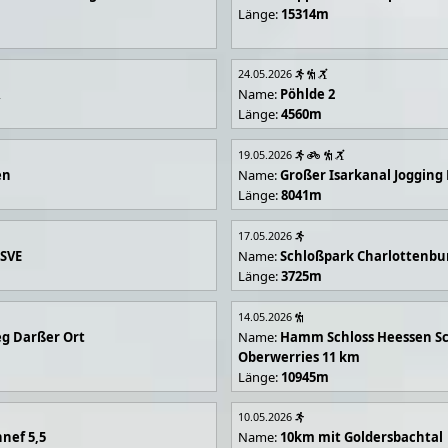
Länge:
15314m
24.05.2026
R
Name:
Pöhlde 2
Länge:
4560m
19.05.2026
en
Name:
Großer Isarkanal Joggin
Länge:
8041m
17.05.2026
 SVE
Name:
Schloßpark Charlottenbu
Länge:
3725m
14.05.2026
g Darßer Ort
Name:
Hamm Schloss Heessen Sc
Oberwerries 11 km
Länge:
10945m
10.05.2026
nef 5,5
Name:
10km mit Goldersbachtal