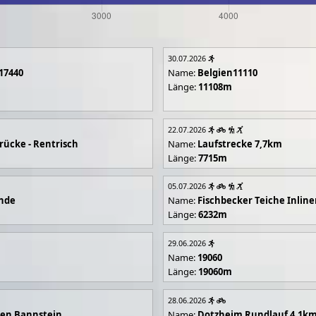
30.07.2026
17440
Name:
Belgien11110
Länge:
11108m
22.07.2026
rücke - Rentrisch
Name:
Laufstrecke 7,7km
Länge:
7715m
05.07.2026
unde
Name:
Fischbecker Teiche Inline
Länge:
6232m
29.06.2026
Name:
19060
Länge:
19060m
28.06.2026
en Bannstein
Name:
Dotzheim Rundlauf 4,1k