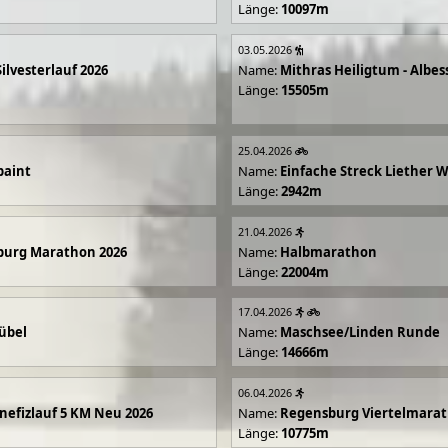
Länge:
10097m
03.05.2026
Silvesterlauf 2026
Name:
Mithras Heiligtum - Albes
Länge:
15505m
25.04.2026
paint
Name:
Einfache Streck Liether 
Länge:
2942m
21.04.2026
burg Marathon 2026
Name:
Halbmarathon
Länge:
22004m
17.04.2026
übel
Name:
Maschsee/Linden Runde
Länge:
14666m
06.04.2026
efizlauf 5 KM Neu 2026
Name:
Regensburg Viertelmarat
Länge:
10775m