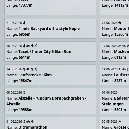
Länge:
17377m
Länge:
14112m
21.06.2026
21.06.2026
Name:
4 mile Backyard ultra style Kopie
Name:
Mouter
Länge:
6856m
Länge:
15366m
18.06.2026
17.06.2026
Name:
Taxet / Inner City 6.6km Run
Name:
Mücken
Länge:
6611m
Länge:
6112m
14.06.2026
14.06.2026
Name:
Laufstrecke 16km
Name:
Laufstr
Länge:
15847m
Länge:
8287m
08.06.2026
07.06.2026
Name:
Alszeile - rundum Dornbachgraben -
Name:
Bad Hon
Alszeile
Steigungen
Länge:
19588m
Länge:
5301m
01.06.2026
30.05.2026
Name:
Ultramarathon
Name:
Grosse 