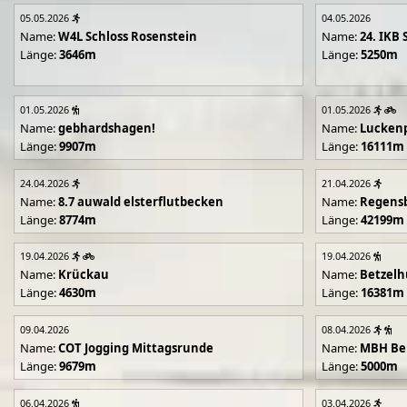
05.05.2026
04.05.2026
Name:
W4L Schloss Rosenstein
Name:
24. IKB 
Länge:
3646m
Länge:
5250m
01.05.2026
01.05.2026
Name:
gebhardshagen!
Name:
Lucken
Länge:
9907m
Länge:
16111m
24.04.2026
21.04.2026
Name:
8.7 auwald elsterflutbecken
Name:
Regens
Länge:
8774m
Länge:
42199m
19.04.2026
19.04.2026
Name:
Krückau
Name:
Betzelh
Länge:
4630m
Länge:
16381m
09.04.2026
08.04.2026
Name:
COT Jogging Mittagsrunde
Name:
MBH Ben
Länge:
9679m
Länge:
5000m
06.04.2026
03.04.2026