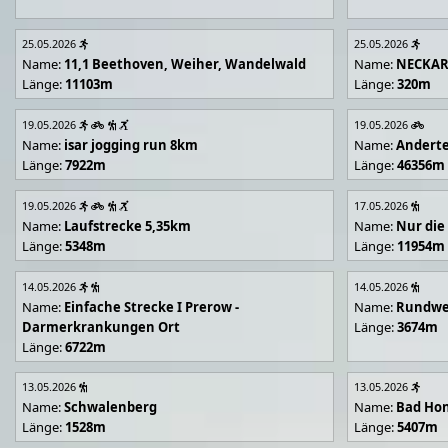
25.05.2026
25.05.2026
Name:
11,1 Beethoven, Weiher, Wandelwald
Name:
NECKA
Länge:
11103m
Länge:
320m
19.05.2026
19.05.2026
Name:
isar jogging run 8km
Name:
Andert
Länge:
7922m
Länge:
46356m
19.05.2026
17.05.2026
Name:
Laufstrecke 5,35km
Name:
Nur die
Länge:
5348m
Länge:
11954m
14.05.2026
14.05.2026
Name:
Einfache Strecke I Prerow -
Name:
Rundwe
Darmerkrankungen Ort
Länge:
3674m
Länge:
6722m
13.05.2026
13.05.2026
Name:
Schwalenberg
Name:
Bad Hon
Länge:
1528m
Länge:
5407m