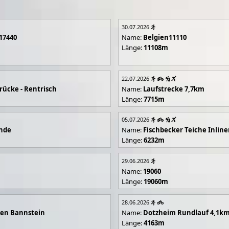
30.07.2026
17440
Name:
Belgien11110
Länge:
11108m
22.07.2026
rücke - Rentrisch
Name:
Laufstrecke 7,7km
Länge:
7715m
05.07.2026
unde
Name:
Fischbecker Teiche Inline
Länge:
6232m
29.06.2026
Name:
19060
Länge:
19060m
28.06.2026
en Bannstein
Name:
Dotzheim Rundlauf 4,1k
Länge:
4163m