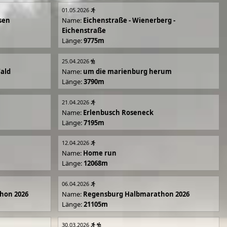
01.05.2026
sen
Name:
Eichenstraße - Wienerberg -
Eichenstraße
Länge:
9775m
25.04.2026
Wald
Name:
um die marienburg herum
Länge:
3790m
21.04.2026
Name:
Erlenbusch Roseneck
Länge:
7195m
12.04.2026
Name:
Home run
Länge:
12068m
06.04.2026
hon 2026
Name:
Regensburg Halbmarathon 2026
Länge:
21105m
30.03.2026