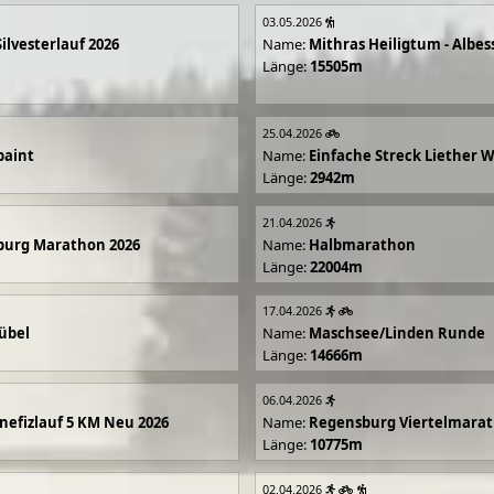
03.05.2026
Silvesterlauf 2026
Name:
Mithras Heiligtum - Albes
Länge:
15505m
25.04.2026
paint
Name:
Einfache Streck Liether 
Länge:
2942m
21.04.2026
burg Marathon 2026
Name:
Halbmarathon
Länge:
22004m
17.04.2026
übel
Name:
Maschsee/Linden Runde
Länge:
14666m
06.04.2026
efizlauf 5 KM Neu 2026
Name:
Regensburg Viertelmarat
Länge:
10775m
02.04.2026