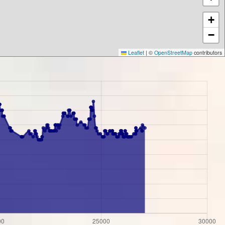
+
−
Leaflet
|
©
OpenStreetMap
contributors