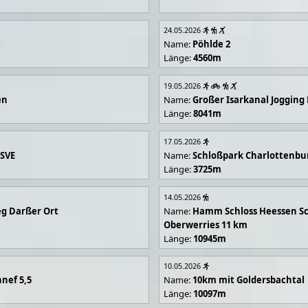
24.05.2026
R
Name:
Pöhlde 2
Länge:
4560m
19.05.2026
en
Name:
Großer Isarkanal Joggin
Länge:
8041m
17.05.2026
 SVE
Name:
Schloßpark Charlottenbu
Länge:
3725m
14.05.2026
g Darßer Ort
Name:
Hamm Schloss Heessen Sc
Oberwerries 11 km
Länge:
10945m
10.05.2026
nef 5,5
Name:
10km mit Goldersbachtal
Länge:
10097m