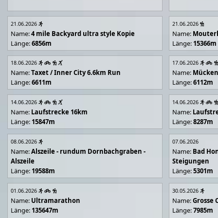
21.06.2026
21.06.2026
Name:
4 mile Backyard ultra style Kopie
Name:
Mouter
Länge:
6856m
Länge:
15366m
18.06.2026
17.06.2026
Name:
Taxet / Inner City 6.6km Run
Name:
Mücken
Länge:
6611m
Länge:
6112m
14.06.2026
14.06.2026
Name:
Laufstrecke 16km
Name:
Laufstr
Länge:
15847m
Länge:
8287m
08.06.2026
07.06.2026
Name:
Alszeile - rundum Dornbachgraben -
Name:
Bad Hon
Alszeile
Steigungen
Länge:
19588m
Länge:
5301m
01.06.2026
30.05.2026
Name:
Ultramarathon
Name:
Grosse 
Länge:
135647m
Länge:
7985m