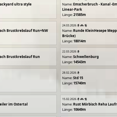
ackyard ultra style
Name:
Emscherbruch - Kanal -Em
Linear-Park
Länge:
21585m
24.03.2026
ach Brustkrebslauf Run+NW
Name:
Runde KleinHesepe Mepp
Brücke)
Länge:
18014m
22.03.2026
ch Brustkrebslauf Run
Name:
Schwellenburg
Länge:
14543m
28.02.2026
Name:
Std 15
Länge:
15740m
15.02.2026
iler im Ostertal
Name:
Rust Mörbisch Reha Lauf
Länge:
10649m