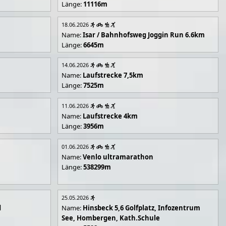
Länge:
11116m
18.06.2026
Name:
Isar / Bahnhofsweg Joggin Run 6.6km
Länge:
6645m
14.06.2026
Name:
Laufstrecke 7,5km
Länge:
7525m
11.06.2026
Name:
Laufstrecke 4km
Länge:
3956m
01.06.2026
Name:
Venlo ultramarathon
Länge:
538299m
25.05.2026
d
Name:
Hinsbeck 5,6 Golfplatz, Infozentrum
See, Hombergen, Kath.Schule