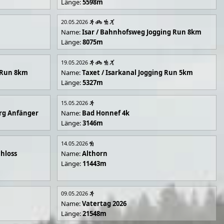
Länge:
5598m
20.05.2026
Name:
Isar / Bahnhofsweg Jogging Run 8km
Länge:
8075m
19.05.2026
g Run 8km
Name:
Taxet / Isarkanal Jogging Run 5km
Länge:
5327m
15.05.2026
rg Anfänger
Name:
Bad Honnef 4k
Länge:
3146m
14.05.2026
hloss
Name:
Althorn
Länge:
11443m
09.05.2026
Name:
Vatertag 2026
Länge:
21548m