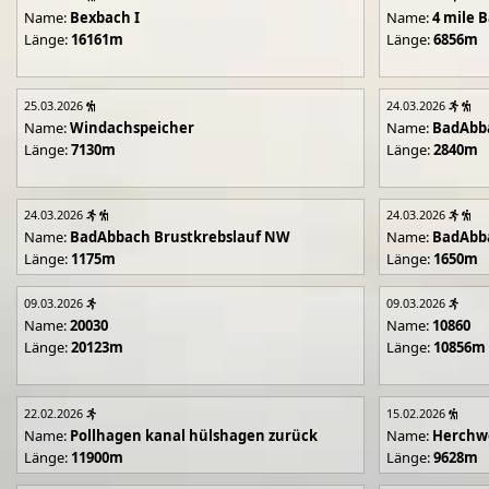
Name:
Bexbach I
Name:
4 mile B
Länge:
16161m
Länge:
6856m
25.03.2026
24.03.2026
Name:
Windachspeicher
Name:
BadAbb
Länge:
7130m
Länge:
2840m
24.03.2026
24.03.2026
Name:
BadAbbach Brustkrebslauf NW
Name:
BadAbba
Länge:
1175m
Länge:
1650m
09.03.2026
09.03.2026
Name:
20030
Name:
10860
Länge:
20123m
Länge:
10856m
22.02.2026
15.02.2026
Name:
Pollhagen kanal hülshagen zurück
Name:
Herchwe
Länge:
11900m
Länge:
9628m