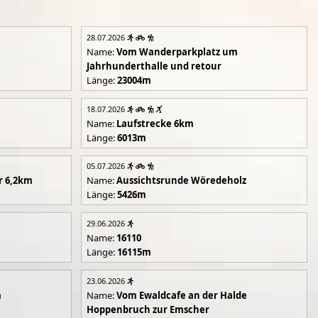
28.07.2026
Name:
Vom Wanderparkplatz um
Jahrhunderthalle und retour
Länge:
23004m
18.07.2026
Name:
Laufstrecke 6km
Länge:
6013m
05.07.2026
r 6,2km
Name:
Aussichtsrunde Wöredeholz
Länge:
5426m
29.06.2026
Name:
16110
Länge:
16115m
23.06.2026
m
Name:
Vom Ewaldcafe an der Halde
Hoppenbruch zur Emscher