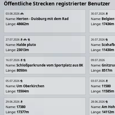
Öffentliche Strecken registrierter Benutzer
03.08.2026
30.07.2026
Name:
Herten - Duisburg mit dem Rad
Name:
Belgien
Länge:
48662m
Länge:
17436m
27.07.2026
26.07.2026
Name:
Halde pluto
Name:
Scxhafb
Länge:
23013m
Länge:
11430m
16.07.2026
09.07.2026
Name:
Schloßparkrunde vom Sportplatz aus 8K
Name:
Gnitzr
Länge:
8050m
Länge:
8517m
05.07.2026
03.07.2026
Name:
Um Oberkirchen
Name:
11580
Länge:
15504m
Länge:
11585m
29.06.2026
28.06.2026
Name:
17380
Name:
Am Hoh
Länge:
17377m
Länge:
14112m