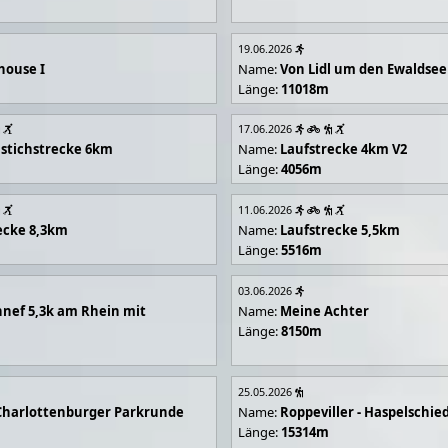
19.06.2026
house I
Name:
Von Lidl um den Ewaldsee
Länge:
11018m
17.06.2026
stichstrecke 6km
Name:
Laufstrecke 4km V2
Länge:
4056m
11.06.2026
ecke 8,3km
Name:
Laufstrecke 5,5km
Länge:
5516m
03.06.2026
nef 5,3k am Rhein mit
Name:
Meine Achter
Länge:
8150m
25.05.2026
Charlottenburger Parkrunde
Name:
Roppeviller - Haspelschie
Länge:
15314m