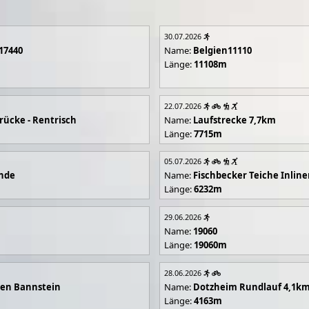
30.07.2026
17440
Name:
Belgien11110
Länge:
11108m
22.07.2026
rücke - Rentrisch
Name:
Laufstrecke 7,7km
Länge:
7715m
05.07.2026
unde
Name:
Fischbecker Teiche Inline
Länge:
6232m
29.06.2026
Name:
19060
Länge:
19060m
28.06.2026
en Bannstein
Name:
Dotzheim Rundlauf 4,1k
Länge:
4163m