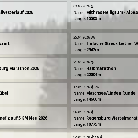
03.05.2026
Silvesterlauf 2026
Name:
Mithras Heiligtum - Albes
Länge:
15505m
25.04.2026
paint
Name:
Einfache Streck Liether 
Länge:
2942m
21.04.2026
burg Marathon 2026
Name:
Halbmarathon
Länge:
22004m
17.04.2026
übel
Name:
Maschsee/Linden Runde
Länge:
14666m
06.04.2026
efizlauf 5 KM Neu 2026
Name:
Regensburg Viertelmarat
Länge:
10775m
02.04.2026