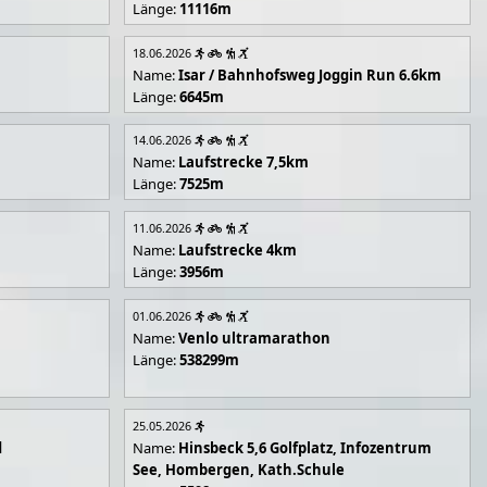
Länge:
11116m
18.06.2026
Name:
Isar / Bahnhofsweg Joggin Run 6.6km
Länge:
6645m
14.06.2026
Name:
Laufstrecke 7,5km
Länge:
7525m
11.06.2026
Name:
Laufstrecke 4km
Länge:
3956m
01.06.2026
Name:
Venlo ultramarathon
Länge:
538299m
25.05.2026
d
Name:
Hinsbeck 5,6 Golfplatz, Infozentrum
See, Hombergen, Kath.Schule