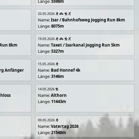
Länge:
5598m
20.05.2026
Name:
Isar / Bahnhofsweg Jogging Run 8km
Länge:
8075m
19.05.2026
g Run 8km
Name:
Taxet / Isarkanal Jogging Run 5km
Länge:
5327m
15.05.2026
rg Anfänger
Name:
Bad Honnef 4k
Länge:
3146m
14.05.2026
hloss
Name:
Althorn
Länge:
11443m
09.05.2026
Name:
Vatertag 2026
Länge:
21548m