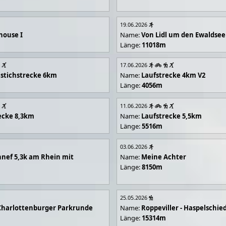
19.06.2026
house I
Name:
Von Lidl um den Ewaldsee
Länge:
11018m
17.06.2026
stichstrecke 6km
Name:
Laufstrecke 4km V2
Länge:
4056m
11.06.2026
ecke 8,3km
Name:
Laufstrecke 5,5km
Länge:
5516m
03.06.2026
nef 5,3k am Rhein mit
Name:
Meine Achter
Länge:
8150m
25.05.2026
Charlottenburger Parkrunde
Name:
Roppeviller - Haspelschie
Länge:
15314m