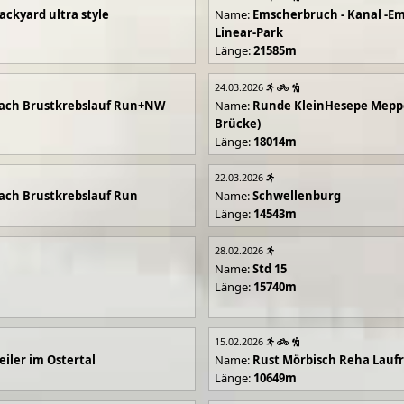
ackyard ultra style
Name:
Emscherbruch - Kanal -Em
Linear-Park
Länge:
21585m
24.03.2026
ach Brustkrebslauf Run+NW
Name:
Runde KleinHesepe Mepp
Brücke)
Länge:
18014m
22.03.2026
ch Brustkrebslauf Run
Name:
Schwellenburg
Länge:
14543m
28.02.2026
Name:
Std 15
Länge:
15740m
15.02.2026
iler im Ostertal
Name:
Rust Mörbisch Reha Lauf
Länge:
10649m