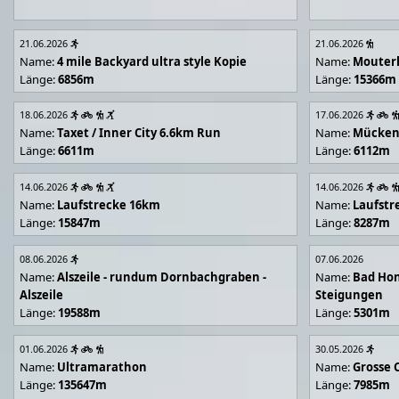
21.06.2026
21.06.2026
Name:
4 mile Backyard ultra style Kopie
Name:
Mouter
Länge:
6856m
Länge:
15366m
18.06.2026
17.06.2026
Name:
Taxet / Inner City 6.6km Run
Name:
Mücken
Länge:
6611m
Länge:
6112m
14.06.2026
14.06.2026
Name:
Laufstrecke 16km
Name:
Laufstr
Länge:
15847m
Länge:
8287m
08.06.2026
07.06.2026
Name:
Alszeile - rundum Dornbachgraben -
Name:
Bad Hon
Alszeile
Steigungen
Länge:
19588m
Länge:
5301m
01.06.2026
30.05.2026
Name:
Ultramarathon
Name:
Grosse 
Länge:
135647m
Länge:
7985m