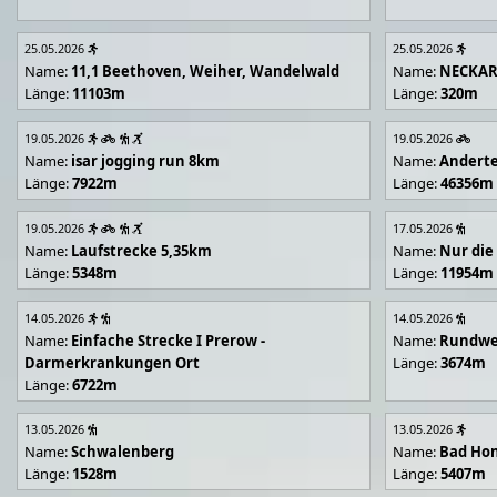
25.05.2026
25.05.2026
Name:
11,1 Beethoven, Weiher, Wandelwald
Name:
NECKA
Länge:
11103m
Länge:
320m
19.05.2026
19.05.2026
Name:
isar jogging run 8km
Name:
Andert
Länge:
7922m
Länge:
46356m
19.05.2026
17.05.2026
Name:
Laufstrecke 5,35km
Name:
Nur die
Länge:
5348m
Länge:
11954m
14.05.2026
14.05.2026
Name:
Einfache Strecke I Prerow -
Name:
Rundwe
Darmerkrankungen Ort
Länge:
3674m
Länge:
6722m
13.05.2026
13.05.2026
Name:
Schwalenberg
Name:
Bad Hon
Länge:
1528m
Länge:
5407m