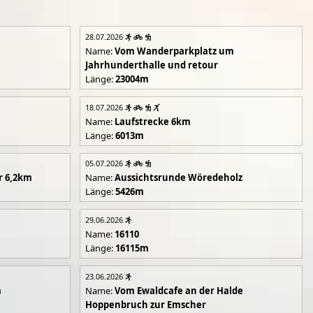
28.07.2026
Name:
Vom Wanderparkplatz um
Jahrhunderthalle und retour
Länge:
23004m
18.07.2026
Name:
Laufstrecke 6km
Länge:
6013m
05.07.2026
r 6,2km
Name:
Aussichtsrunde Wöredeholz
Länge:
5426m
29.06.2026
Name:
16110
Länge:
16115m
23.06.2026
m
Name:
Vom Ewaldcafe an der Halde
Hoppenbruch zur Emscher