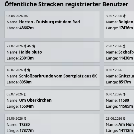
Öffentliche Strecken registrierter Benutzer
03.08.2026
30.07.2026
Name:
Herten - Duisburg mit dem Rad
Name:
Belgien
Länge:
48662m
Länge:
17436m
27.07.2026
26.07.2026
Name:
Halde pluto
Name:
Scxhafb
Länge:
23013m
Länge:
11430m
16.07.2026
09.07.2026
Name:
Schloßparkrunde vom Sportplatz aus 8K
Name:
Gnitzr
Länge:
8050m
Länge:
8517m
05.07.2026
03.07.2026
Name:
Um Oberkirchen
Name:
11580
Länge:
15504m
Länge:
11585m
29.06.2026
28.06.2026
Name:
17380
Name:
Am Hoh
Länge:
17377m
Länge:
14112m