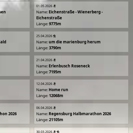
01.05.2026
sen
Name:
Eichenstraße - Wienerberg -
Eichenstraße
Länge:
9775m
25.04.2026
Wald
Name:
um die marienburg herum
Länge:
3790m
21.04.2026
Name:
Erlenbusch Roseneck
Länge:
7195m
12.04.2026
Name:
Home run
Länge:
12068m
06.04.2026
hon 2026
Name:
Regensburg Halbmarathon 2026
Länge:
21105m
30.03.2026