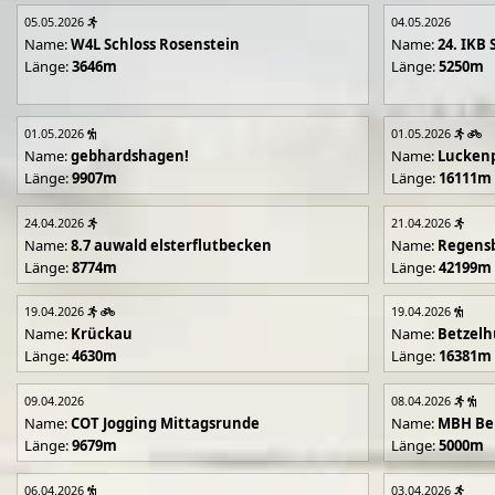
05.05.2026
04.05.2026
Name:
W4L Schloss Rosenstein
Name:
24. IKB 
Länge:
3646m
Länge:
5250m
01.05.2026
01.05.2026
Name:
gebhardshagen!
Name:
Lucken
Länge:
9907m
Länge:
16111m
24.04.2026
21.04.2026
Name:
8.7 auwald elsterflutbecken
Name:
Regens
Länge:
8774m
Länge:
42199m
19.04.2026
19.04.2026
Name:
Krückau
Name:
Betzelh
Länge:
4630m
Länge:
16381m
09.04.2026
08.04.2026
Name:
COT Jogging Mittagsrunde
Name:
MBH Ben
Länge:
9679m
Länge:
5000m
06.04.2026
03.04.2026