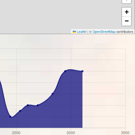
+
−
Leaflet
|
©
OpenStreetMap
contributors