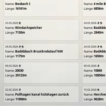
Name:
Bexbach I
Name:
4 mile B
Länge:
16161m
Länge:
6856m
25.03.2026
24.03.2026
Name:
Windachspeicher
Name:
BadAbb
Länge:
7130m
Länge:
2840m
24.03.2026
24.03.2026
Name:
BadAbbach Brustkrebslauf NW
Name:
BadAbba
Länge:
1175m
Länge:
1650m
09.03.2026
09.03.2026
Name:
20030
Name:
10860
Länge:
20123m
Länge:
10856m
22.02.2026
15.02.2026
Name:
Pollhagen kanal hülshagen zurück
Name:
Herchwe
Länge:
11900m
Länge:
9628m