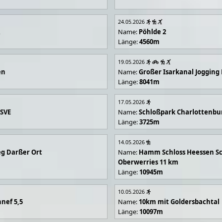
24.05.2026
R
Name:
Pöhlde 2
Länge:
4560m
19.05.2026
en
Name:
Großer Isarkanal Joggin
Länge:
8041m
17.05.2026
 SVE
Name:
Schloßpark Charlottenbu
Länge:
3725m
14.05.2026
g Darßer Ort
Name:
Hamm Schloss Heessen Sc
Oberwerries 11 km
Länge:
10945m
10.05.2026
nef 5,5
Name:
10km mit Goldersbachtal
Länge:
10097m