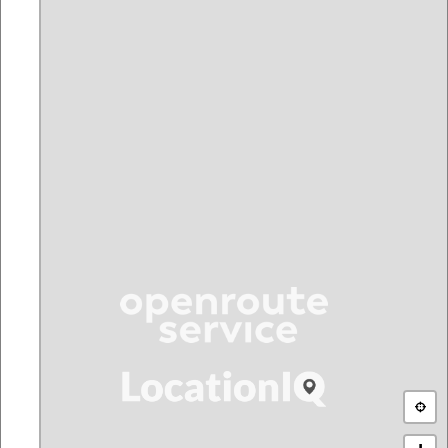
Von www.strecken-messen.de werden keine Trackingdaten erhoben
und wir verwenden keine Cookies. Es ist möglich, dass die Anbieter
der Kartendaten den Abruf der Bilder in Logdateien protokolliert. Für
Details diesbezüblich wenden Sie sich bitte an die jeweiliegen
Kartenanbeiter. Diese stehen je nach Auswahl in der Karte unten
rechts (z.B. www.openstreetmap.org oder www.esri.de).
Unterstützung
Ohne die Arbeit der OpenSource Community wäre diese Seite gar
nicht möglich. Wir bedanken uns daher bei den unzähligen
Entwicklern von Jquery, Leaflet, ChartJS, OpenstreetMap und allen die
es sonst möglich machen mit geringem Aufwand diese Funktionen
zur Verfügung zu stellen. Weiterhin bedanken wir uns bei diesen
Diensten für die Bereitstellung ihrer APIs, die Daten für die
Ortsfindung und das Routing liefern:
© 2026 strecken-messen.de |
Impressum
| Direction Service ©