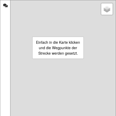
strecken-messen.de
Wanden inBerlin
Start
Eigene Strecke beginnen
30.01.2022
20.01.2022
Name:
Laehrpark
Name:
21.1 (HM) Karow
Einfach in die Karte klicken
Länge:
2546 m
(1:53:18)
und die Wegpunkte der
Länge:
21102 m
Strecke werden gesetzt.
11.04.2021
10.04.2021
Name:
10.0 Kirschblütenweg
Name:
07.5 Wasserturm
(48:07)
(34:19)
Länge:
10002 m
Länge:
7500 m
09.04.2021
08.04.2021
Name:
12.5 Malchower Aue
Name:
10.0 Oderbruchkippe
(1:00:11)
^^ (55:28)
Länge:
12496 m
Länge:
10002 m
08.04.2021
02.04.2021