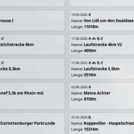
19.06.2026
house I
Name:
Von Lidl um den Ewaldsee
Länge:
11018m
17.06.2026
stichstrecke 6km
Name:
Laufstrecke 4km V2
Länge:
4056m
11.06.2026
ecke 8,3km
Name:
Laufstrecke 5,5km
Länge:
5516m
03.06.2026
nef 5,3k am Rhein mit
Name:
Meine Achter
Länge:
8150m
25.05.2026
Charlottenburger Parkrunde
Name:
Roppeviller - Haspelschie
Länge:
15314m