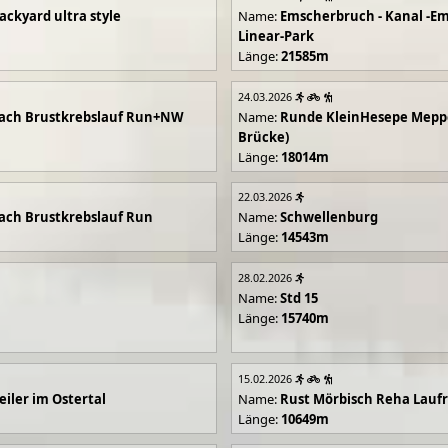
ackyard ultra style
Name:
Emscherbruch - Kanal -Em
Linear-Park
Länge:
21585m
24.03.2026
ach Brustkrebslauf Run+NW
Name:
Runde KleinHesepe Mepp
Brücke)
Länge:
18014m
22.03.2026
ch Brustkrebslauf Run
Name:
Schwellenburg
Länge:
14543m
28.02.2026
Name:
Std 15
Länge:
15740m
15.02.2026
iler im Ostertal
Name:
Rust Mörbisch Reha Lauf
Länge:
10649m