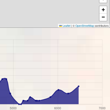
+
−
Leaflet
|
©
OpenStreetMap
contributors