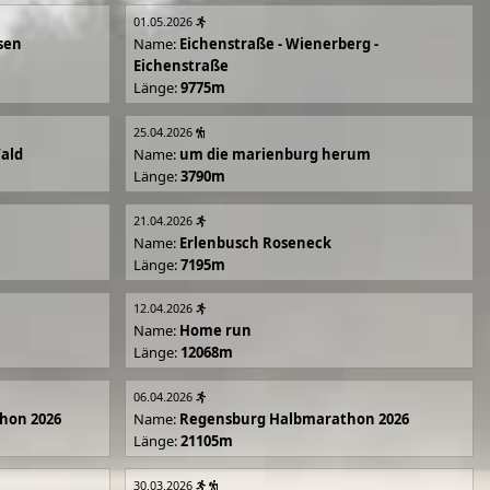
01.05.2026
sen
Name:
Eichenstraße - Wienerberg -
Eichenstraße
Länge:
9775m
25.04.2026
Wald
Name:
um die marienburg herum
Länge:
3790m
21.04.2026
Name:
Erlenbusch Roseneck
Länge:
7195m
12.04.2026
Name:
Home run
Länge:
12068m
06.04.2026
hon 2026
Name:
Regensburg Halbmarathon 2026
Länge:
21105m
30.03.2026