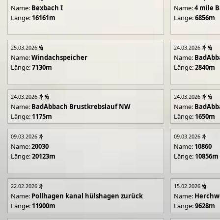
Name:
Bexbach I
Name:
4 mile B
Länge:
16161m
Länge:
6856m
25.03.2026
24.03.2026
Name:
Windachspeicher
Name:
BadAbb
Länge:
7130m
Länge:
2840m
24.03.2026
24.03.2026
Name:
BadAbbach Brustkrebslauf NW
Name:
BadAbba
Länge:
1175m
Länge:
1650m
09.03.2026
09.03.2026
Name:
20030
Name:
10860
Länge:
20123m
Länge:
10856m
22.02.2026
15.02.2026
Name:
Pollhagen kanal hülshagen zurück
Name:
Herchwe
Länge:
11900m
Länge:
9628m