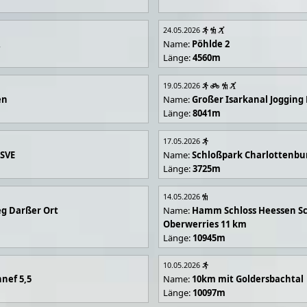
24.05.2026
R
Name:
Pöhlde 2
Länge:
4560m
19.05.2026
en
Name:
Großer Isarkanal Joggin
Länge:
8041m
17.05.2026
 SVE
Name:
Schloßpark Charlottenbu
Länge:
3725m
14.05.2026
g Darßer Ort
Name:
Hamm Schloss Heessen Sc
Oberwerries 11 km
Länge:
10945m
10.05.2026
nef 5,5
Name:
10km mit Goldersbachtal
Länge:
10097m