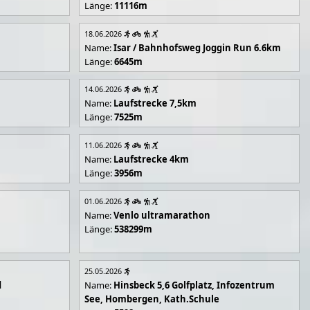
Länge:
11116m
18.06.2026
Name:
Isar / Bahnhofsweg Joggin Run 6.6km
Länge:
6645m
14.06.2026
Name:
Laufstrecke 7,5km
Länge:
7525m
11.06.2026
Name:
Laufstrecke 4km
Länge:
3956m
01.06.2026
Name:
Venlo ultramarathon
Länge:
538299m
25.05.2026
d
Name:
Hinsbeck 5,6 Golfplatz, Infozentrum
See, Hombergen, Kath.Schule