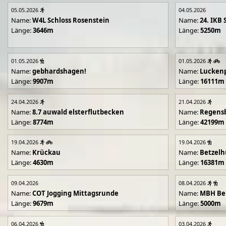
05.05.2026
04.05.2026
Name:
W4L Schloss Rosenstein
Name:
24. IKB 
Länge:
3646m
Länge:
5250m
01.05.2026
01.05.2026
Name:
gebhardshagen!
Name:
Lucken
Länge:
9907m
Länge:
16111m
24.04.2026
21.04.2026
Name:
8.7 auwald elsterflutbecken
Name:
Regens
Länge:
8774m
Länge:
42199m
19.04.2026
19.04.2026
Name:
Krückau
Name:
Betzelh
Länge:
4630m
Länge:
16381m
09.04.2026
08.04.2026
Name:
COT Jogging Mittagsrunde
Name:
MBH Ben
Länge:
9679m
Länge:
5000m
06.04.2026
03.04.2026