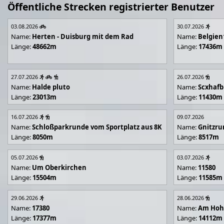
Öffentliche Strecken registrierter Benutzer
03.08.2026
30.07.2026
Name:
Herten - Duisburg mit dem Rad
Name:
Belgien
Länge:
48662m
Länge:
17436m
27.07.2026
26.07.2026
Name:
Halde pluto
Name:
Scxhafb
Länge:
23013m
Länge:
11430m
16.07.2026
09.07.2026
Name:
Schloßparkrunde vom Sportplatz aus 8K
Name:
Gnitzr
Länge:
8050m
Länge:
8517m
05.07.2026
03.07.2026
Name:
Um Oberkirchen
Name:
11580
Länge:
15504m
Länge:
11585m
29.06.2026
28.06.2026
Name:
17380
Name:
Am Hoh
Länge:
17377m
Länge:
14112m