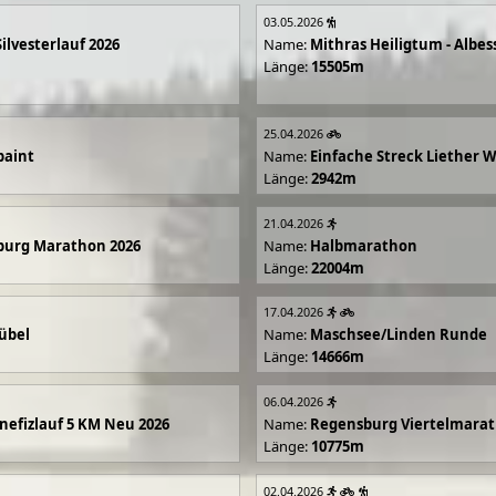
03.05.2026
Silvesterlauf 2026
Name:
Mithras Heiligtum - Albes
Länge:
15505m
25.04.2026
paint
Name:
Einfache Streck Liether 
Länge:
2942m
21.04.2026
burg Marathon 2026
Name:
Halbmarathon
Länge:
22004m
17.04.2026
übel
Name:
Maschsee/Linden Runde
Länge:
14666m
06.04.2026
efizlauf 5 KM Neu 2026
Name:
Regensburg Viertelmarat
Länge:
10775m
02.04.2026