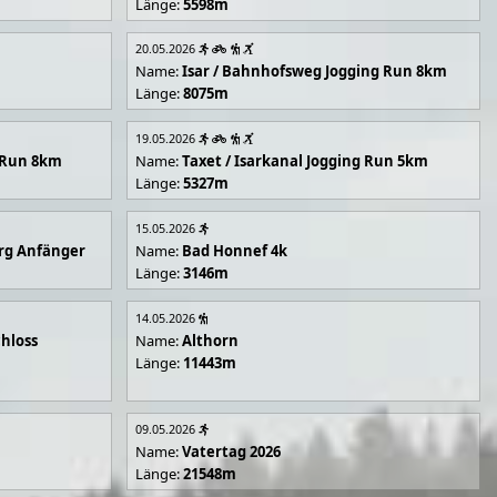
Länge:
5598m
20.05.2026
Name:
Isar / Bahnhofsweg Jogging Run 8km
Länge:
8075m
19.05.2026
g Run 8km
Name:
Taxet / Isarkanal Jogging Run 5km
Länge:
5327m
15.05.2026
rg Anfänger
Name:
Bad Honnef 4k
Länge:
3146m
14.05.2026
hloss
Name:
Althorn
Länge:
11443m
09.05.2026
Name:
Vatertag 2026
Länge:
21548m