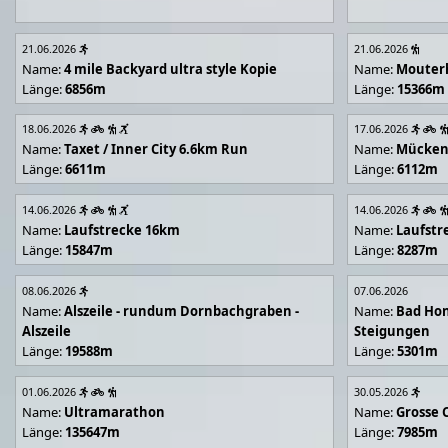
21.06.2026
21.06.2026
Name:
4 mile Backyard ultra style Kopie
Name:
Mouter
Länge:
6856m
Länge:
15366m
18.06.2026
17.06.2026
Name:
Taxet / Inner City 6.6km Run
Name:
Mücken
Länge:
6611m
Länge:
6112m
14.06.2026
14.06.2026
Name:
Laufstrecke 16km
Name:
Laufstr
Länge:
15847m
Länge:
8287m
08.06.2026
07.06.2026
Name:
Alszeile - rundum Dornbachgraben -
Name:
Bad Hon
Alszeile
Steigungen
Länge:
19588m
Länge:
5301m
01.06.2026
30.05.2026
Name:
Ultramarathon
Name:
Grosse 
Länge:
135647m
Länge:
7985m