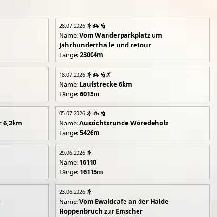
28.07.2026
Name:
Vom Wanderparkplatz um
Jahrhunderthalle und retour
Länge:
23004m
18.07.2026
Name:
Laufstrecke 6km
Länge:
6013m
05.07.2026
r 6,2km
Name:
Aussichtsrunde Wöredeholz
Länge:
5426m
29.06.2026
Name:
16110
Länge:
16115m
23.06.2026
m
Name:
Vom Ewaldcafe an der Halde
Hoppenbruch zur Emscher