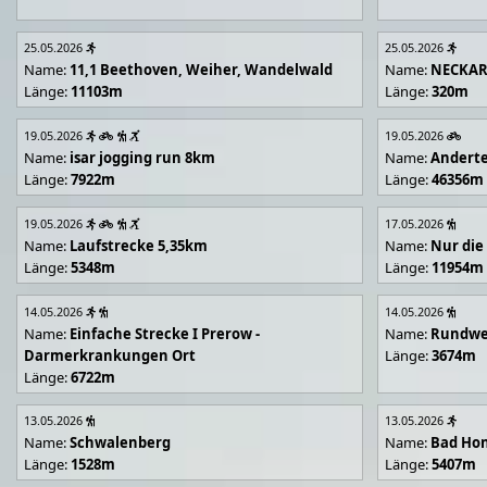
25.05.2026
25.05.2026
Name:
11,1 Beethoven, Weiher, Wandelwald
Name:
NECKA
Länge:
11103m
Länge:
320m
19.05.2026
19.05.2026
Name:
isar jogging run 8km
Name:
Andert
Länge:
7922m
Länge:
46356m
19.05.2026
17.05.2026
Name:
Laufstrecke 5,35km
Name:
Nur die
Länge:
5348m
Länge:
11954m
14.05.2026
14.05.2026
Name:
Einfache Strecke I Prerow -
Name:
Rundwe
Darmerkrankungen Ort
Länge:
3674m
Länge:
6722m
13.05.2026
13.05.2026
Name:
Schwalenberg
Name:
Bad Hon
Länge:
1528m
Länge:
5407m