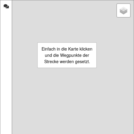
strecken-
Wanden
messen.de
inMannheim
Start
Eigene Strecke beginnen
Einfach in die Karte klicken
15.11.2020
und die Wegpunkte der
Name:
Reiß-Insel
Mannheim-Neckarau
Strecke werden gesetzt.
Länge:
5334 m
Impressum & Informationen
Die Seite ist aus persönlichem Interesse enstanden, da die Strecken-
Mess-Seiten scheinbar gerade verschwinden oder nicht ordentlich
gepflegt werden. Ich vermute es liegt an den neuen Richtlinien für die
Einbindung von den Maps eines großen Suchmaschinenanbieters.
Wenn die Seite ein bisschen besucht wird, werde ich auch neue
Funktionen wie Registrierung oder Satellitenbilder hinzufügen.
Vorerst muss es aber so reichen Feedback gerne als Kommentar.